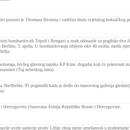
er porazio je Thomasa Hearnsa i zadržao titulu svjetskog boksačkog pr
ioni bombardovali Tripoli i Bengazi u znak odmazde za pogibiju dva A
 Berlinu, 5. aprila. U bombardovanju ubijeno oko 40 osoba, među njim
afija.
obanga, bivšeg glavnog tajnika KP Kine, događaj koji će pokrenuti st
ananmen (Trg nebeskog mira).
na Sheffieldu: 95 poginulih kada je došlo do masovnog gaženja gledatel
a).
 i Hercegovini: Osnovana Armija Republike Bosne i Hercegovine.
nacije uvele sankcije protiv Libije zbog njene umešanosti u podmetan