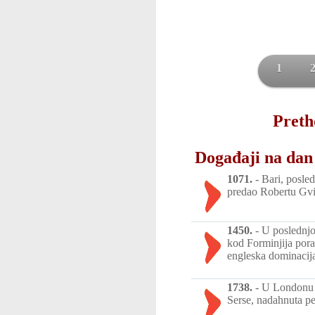
1
Preth
Događaji na dan 
1071.
-
Bari, posledn
predao Robertu Gvi
1450.
-
U poslednjoj
kod Forminjija pora
engleska dominacij
1738.
-
U Londonu j
Serse, nadahnuta pe