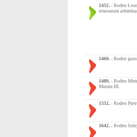
1452.
-
Rođen Leonar
renesansni arhitekta,
1469.
-
Rođen guru 
1489.
-
Rođen Mimar
Murata III.
1552.
-
Rođen Pjetr
1642.
-
Rođen Sulej