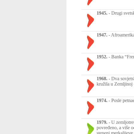
1945.
-
Drugi svets
1947.
-
Afroamerika
1952.
-
Banka “Fren
1968.
-
Dva sovjets
kružila u Zemljinoj 
1974.
-
Posle petna
1979.
-
U zemljotre
povređeno, a više o
stepeni merkalijeve 