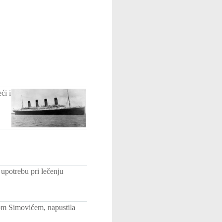
ći i
 upotrebu pri lečenju
om Simovićem, napustila