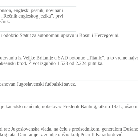
nson, engleski pesnik, novinar i
o „Rečnik engleskog jezika”, prvi
ečnik.
car odobrio Statut za autonomnu upravu u Bosni i Hercegovini.
tovanju iz Velike Britanije u SAD potonuo „Titanic”, u to vreme najve
okeanski brod. Život izgubilo 1.523 od 2.224 putnika.
snovan Jugoslavenski fudbalski savez.
i je kanadski naučnik, nobelovac Frederik Banting, otkrio 1921., ušao u
ki rat: Jugoslovenska vlada, na čelu s predsednikom, generalom Dušan
og rata. Dan ranije iz zemlje otišao kralj Petar II Karađorđević.