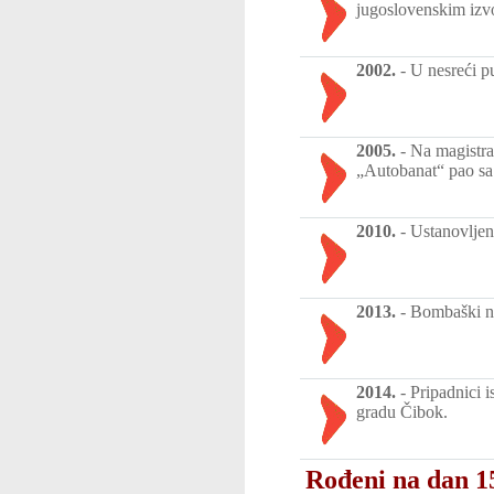
jugoslovenskim izvo
2002.
-
U nesreći p
2005.
-
Na magistra
„Autobanat“ pao sa 
2010.
-
Ustanovljen
2013.
-
Bombaški n
2014.
-
Pripadnici i
gradu Čibok.
Rođeni na dan 15