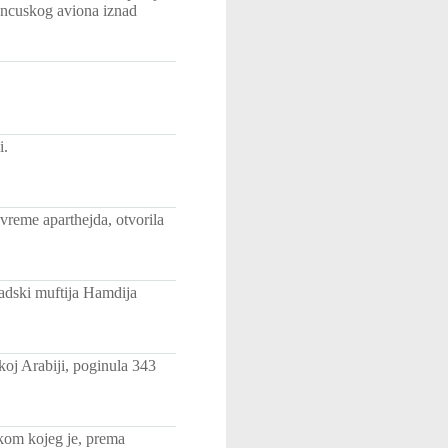
ancuskog aviona iznad
i.
 vreme aparthejda, otvorila
adski muftija Hamdija
koj Arabiji, poginula 343
kom kojeg je, prema