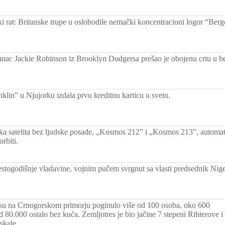
ki rat: Britanske trupe u oslobodile nemački koncentracioni logor “Ber
nac Jackie Robinson iz Brooklyn Dodgersa prešao je obojenu crtu u be
klin” u Njujorku izdala prvu kreditnu karticu u svetu.
ka satelita bez ljudske posade, „Kosmos 212” i „Kosmos 213”, automats
orbiti.
estogodišnje vladavine, vojnim pučem svrgnut sa vlasti predsednik Nig
su na Crnogorskom primorju poginulo više od 100 osoba, oko 600
d 80.000 ostalo bez kuća. Zemljotres je bio jačine 7 stepeni Rihterove i
skale.