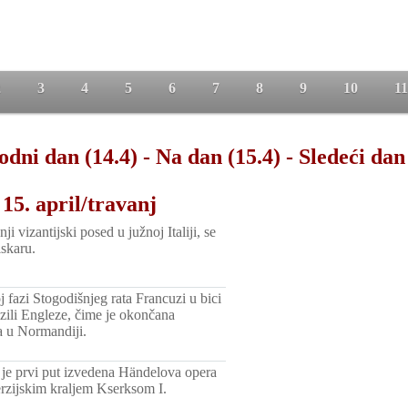
2
3
4
5
6
7
8
9
10
11
odni dan (14.4)
-
Na dan (15.4)
-
Sledeći dan
15. april/travanj
ji vizantijski posed u južnoj Italiji, se
skaru.
 fazi Stogodišnjeg rata Francuzi u bici
zili Engleze, čime je okončana
a u Normandiji.
e prvi put izvedena Händelova opera
rzijskim kraljem Kserksom I.