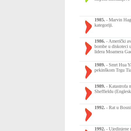
1985.
-
Marvin Hagl
kategoriji.
1986.
-
Američki av
bombe u diskoteci u
lidera Moamera Gad
1989.
-
Smrt Hua Ya
pekinškom Trgu Ti
1989.
-
Katastrofa 
Sheffieldu (Englesk
1992.
-
Rat u Bosni
1992.
-
Ujedinjene 