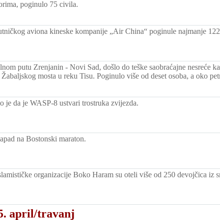
rima, poginulo 75 civila.
utničkog aviona kineske kompanije „Air China“ poginule najmanje 122
lnom putu Zrenjanin - Novi Sad, došlo do teške saobraćajne nesreće ka
Žabaljskog mosta u reku Tisu. Poginulo više od deset osoba, a oko pe
o je da je WASP-8 ustvari trostruka zvijezda.
apad na Bostonski maraton.
slamističke organizacije Boko Haram su oteli više od 250 devojčica iz s
. april/travanj