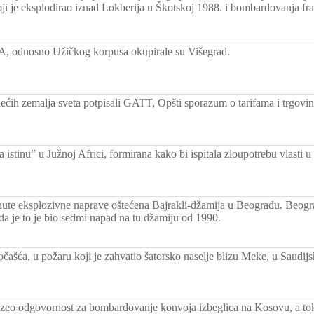
i je eksplodirao iznad Lokberija u Škotskoj 1988. i bombardovanja fr
A, odnosno Užičkog korpusa okupirale su Višegrad.
ećih zemalja sveta potpisali GATT, Opšti sporazum o tarifama i trgovin
 istinu” u Južnoj Africi, formirana kako bi ispitala zloupotrebu vlasti u
te eksplozivne naprave oštećena Bajrakli-džamija u Beogradu. Beogr
 da je to je bio sedmi napad na tu džamiju od 1990.
ašća, u požaru koji je zahvatio šatorsko naselje blizu Meke, u Saudijs
o odgovornost za bombardovanje konvoja izbeglica na Kosovu, a to