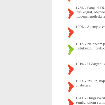
1755.
-
Samjuel Džo
leksikograf, objavi
moderan engleski r
1909.
-
Austrijski 
1912.
-
Na prvom pu
najluksuzniji preko
1919.
-
U Zagrebu o
1923.
-
Insulin, koj
dijabetesa.
1941.
-
Drugi svets
zemlju tokom aprilsk