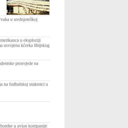
vaka u srednjoteškoj
merikanca u eksploziji
a usvojena kćerka libijskog
udentske prosvjede na
ja na fudbalskoj utakmici u
je bombe u avion kompanije