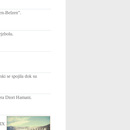
gen-Belzen”.
jzbolu.
ki se spojila dok su
era Diori Hamani.
 IX