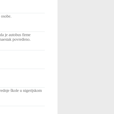
 osobe.
da je autobus firme
tnaestak povređeno.
rednje škole u nigerijskom