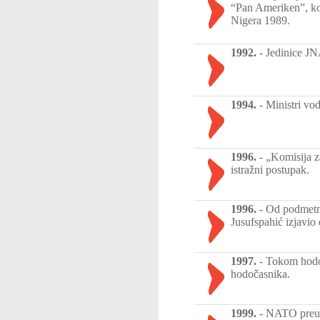
“Pan Ameriken”, koj
Nigera 1989.
1992.
-
Jedinice JN
1994.
-
Ministri vod
1996.
-
„Komisija za
istražni postupak.
1996.
-
Od podmetnu
Jusufspahić izjavio
1997.
-
Tokom hodoč
hodočasnika.
1999.
-
NATO preuze