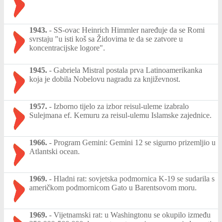
1943.
-
SS-ovac Heinrich Himmler naređuje da se Romi
svrstaju "u isti koš sa Židovima te da se zatvore u
koncentracijske logore".
1945.
-
Gabriela Mistral postala prva Latinoamerikanka
koja je dobila Nobelovu nagradu za književnost.
1957.
-
Izborno tijelo za izbor reisul-uleme izabralo
Sulejmana ef. Kemuru za reisul-ulemu Islamske zajednice.
1966.
-
Program Gemini: Gemini 12 se sigurno prizemljio u
Atlantski ocean.
1969.
-
Hladni rat: sovjetska podmornica K-19 se sudarila s
američkom podmornicom Gato u Barentsovom moru.
1969.
-
Vijetnamski rat: u Washingtonu se okupilo između