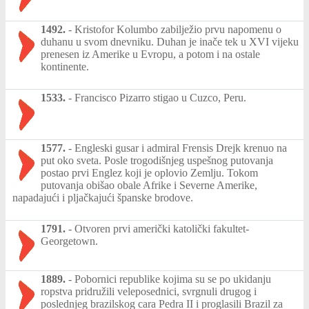
1492.
-
Kristofor Kolumbo zabilježio prvu napomenu o
duhanu u svom dnevniku. Duhan je inače tek u XVI vijeku
prenesen iz Amerike u Evropu, a potom i na ostale
kontinente.
1533.
-
Francisco Pizarro stigao u Cuzco, Peru.
1577.
-
Engleski gusar i admiral Frensis Drejk krenuo na
put oko sveta. Posle trogodišnjeg uspešnog putovanja
postao prvi Englez koji je oplovio Zemlju. Tokom
putovanja obišao obale Afrike i Severne Amerike,
napadajući i pljačkajući španske brodove.
1791.
-
Otvoren prvi američki katolički fakultet-
Georgetown.
1889.
-
Pobornici republike kojima su se po ukidanju
ropstva pridružili veleposednici, svrgnuli drugog i
poslednjeg brazilskog cara Pedra II i proglasili Brazil za