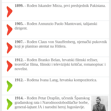
1899.
-
Rođen Iskander Mirza, prvi predsjednik Pakistana.
1905.
-
Rođen Annunzio Paolo Mantovani, talijanski
dirigent.
1907.
-
Rođen Claus von Stauffenberg, njemački pukovnik
koji je planirao atentat na Hitlera.
1912.
-
Rođen Branko Belan, hrvatski filmski režiser,
teoretičar filma, filmski i televizijski kritičar, romanopisac i
novelist.
1912.
-
Rođena Ivana Lang, hrvatska kompozitorica.
1914.
-
Rođen Petar Drapšin, učesnik Španskog
građanskog rata i Narodnooslobodilačke borbe,
general-lajtant JA i narodni heroj Jugoslavije.