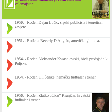
velemajstor.
1950.
-
Rođen Dejan Lučić, srpski publicista i teoretičar
zavjere.
1951.
-
Rođena Beverly D'Angelo, američka glumica.
1954.
-
Rođen Aleksander Kwasniewski, bivši predsjednik
Poljske.
1954.
-
Rođen Uli Štilike, nemački fudbaler i trener.
1956.
-
Rođen Zlatko „Cico” Kranjčar, hrvatski
fudbaler i trener.