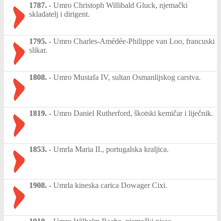
1787.
-
Umro Christoph Willibald Gluck, njemački
skladatelj i dirigent.
1795.
-
Umro Charles-Amédée-Philippe van Loo, francuski
slikar.
1808.
-
Umro Mustafa IV, sultan Osmanlijskog carstva.
1819.
-
Umro Daniel Rutherford, škotski kemičar i liječnik.
1853.
-
Umrla Maria II., portugalska kraljica.
1908.
-
Umrla kineska carica Dowager Cixi.