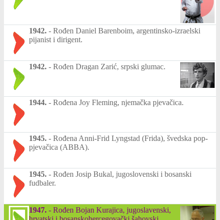
1942.
-
Rođen Daniel Barenboim, argentinsko-izraelski
pijanist i dirigent.
1942.
-
Rođen Dragan Zarić, srpski glumac.
1944.
-
Rođena Joy Fleming, njemačka pjevačica.
1945.
-
Rođena Anni-Frid Lyngstad (Frida), švedska pop-
pjevačica (ABBA).
1945.
-
Rođen Josip Bukal, jugoslovenski i bosanski
fudbaler.
1947.
-
Rođen Bojan Kurajica, jugoslavenski,
hrvatski i bosanskohercegovački šahovski