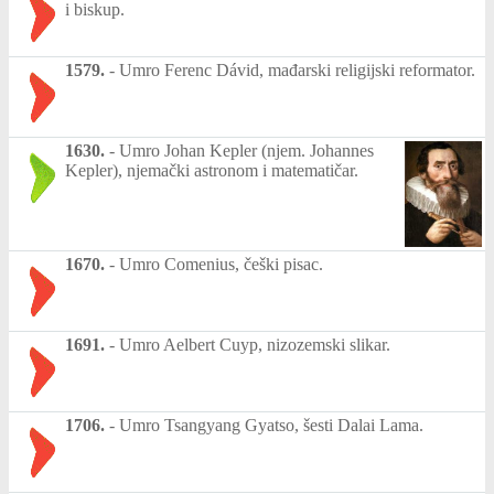
i biskup.
1579.
-
Umro Ferenc Dávid, mađarski religijski reformator.
1630.
-
Umro Johan Kepler (njem. Johannes
Kepler), njemački astronom i matematičar.
1670.
-
Umro Comenius, češki pisac.
1691.
-
Umro Aelbert Cuyp, nizozemski slikar.
1706.
-
Umro Tsangyang Gyatso, šesti Dalai Lama.