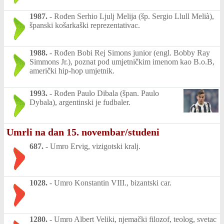
1987.
-
Rođen Serhio Ljulj Melija (šp. Sergio Llull Melià),
španski košarkaški reprezentativac.
1988.
-
Rođen Bobi Rej Simons junior (engl. Bobby Ray
Simmons Jr.), poznat pod umjetničkim imenom kao B.o.B,
američki hip-hop umjetnik.
1993.
-
Rođen Paulo Dibala (špan. Paulo
Dybala), argentinski je fudbaler.
Umrli na dan 15. novembar/studeni
687.
-
Umro Ervig, vizigotski kralj.
1028.
-
Umro Konstantin VIII., bizantski car.
1280.
-
Umro Albert Veliki, njemački filozof, teolog, svetac