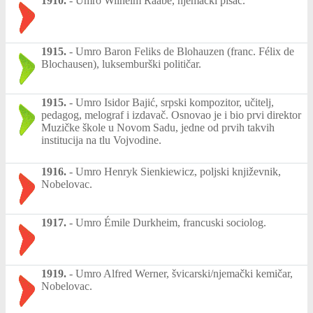
1910.
-
Umro Wilhelm Raabe, njemački pisac.
1915.
-
Umro Baron Feliks de Blohauzen (franc. Félix de
Blochausen), luksemburški političar.
1915.
-
Umro Isidor Bajić, srpski kompozitor, učitelj,
pedagog, melograf i izdavač. Osnovao je i bio prvi direktor
Muzičke škole u Novom Sadu, jedne od prvih takvih
institucija na tlu Vojvodine.
1916.
-
Umro Henryk Sienkiewicz, poljski književnik,
Nobelovac.
1917.
-
Umro Émile Durkheim, francuski sociolog.
1919.
-
Umro Alfred Werner, švicarski/njemački kemičar,
Nobelovac.