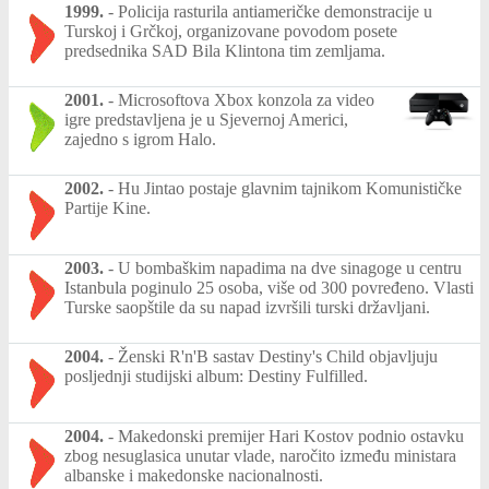
1999.
-
Policija rasturila antiameričke demonstracije u
Turskoj i Grčkoj, organizovane povodom posete
predsednika SAD Bila Klintona tim zemljama.
2001.
-
Microsoftova Xbox konzola za video
igre predstavljena je u Sjevernoj Americi,
zajedno s igrom Halo.
2002.
-
Hu Jintao postaje glavnim tajnikom Komunističke
Partije Kine.
2003.
-
U bombaškim napadima na dve sinagoge u centru
Istanbula poginulo 25 osoba, više od 300 povređeno. Vlasti
Turske saopštile da su napad izvršili turski državljani.
2004.
-
Ženski R'n'B sastav Destiny's Child objavljuju
posljednji studijski album: Destiny Fulfilled.
2004.
-
Makedonski premijer Hari Kostov podnio ostavku
zbog nesuglasica unutar vlade, naročito između ministara
albanske i makedonske nacionalnosti.