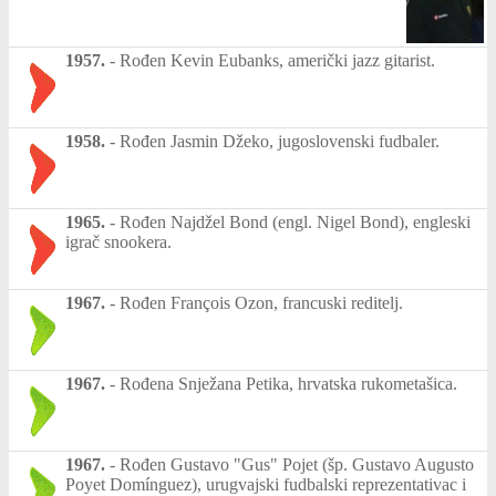
1957.
-
Rođen Kevin Eubanks, američki jazz gitarist.
1958.
-
Rođen Jasmin Džeko, jugoslovenski fudbaler.
1965.
-
Rođen Najdžel Bond (engl. Nigel Bond), engleski
igrač snookera.
1967.
-
Rođen François Ozon, francuski reditelj.
1967.
-
Rođena Snježana Petika, hrvatska rukometašica.
1967.
-
Rođen Gustavo "Gus" Pojet (šp. Gustavo Augusto
Poyet Domínguez), urugvajski fudbalski reprezentativac i