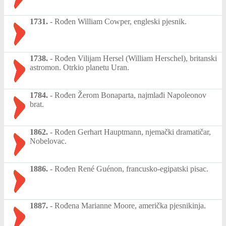
1731.
-
Rođen William Cowper, engleski pjesnik.
1738.
-
Rođen Vilijam Hersel (William Herschel), britanski
astromon. Otrkio planetu Uran.
1784.
-
Rođen Žerom Bonaparta, najmlađi Napoleonov
brat.
1862.
-
Rođen Gerhart Hauptmann, njemački dramatičar,
Nobelovac.
1886.
-
Rođen René Guénon, francusko-egipatski pisac.
1887.
-
Rođena Marianne Moore, američka pjesnikinja.