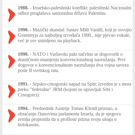
1988.
-
Izraelsko-palestinski konflikt: palestinski Nacionalni
odbor proglašava samostalnu državu Palestinu.
1990.
-
Muzički skandal: Sastav Milli Vanilli, koji je osvojio
Grammyja za najboljeg izvođača 1990., nije pjevao vokale,
već je sve snimljeno na playback.
1990.
-
NATO i Varšavski pakt načelno se dogovorili o
drastičnom smanjenju konvencionalnog naoružanja. Prvi
dogovor o konvencionalnom naoružanju dva vojna saveza
posle II svetskog rata.
1991.
-
Srpsko-crnogorski napad na Split; izveden je s mora
preko "federalne" JRM (kojom su upravljali Srbi i
Crnogorci).
1994.
-
Predsednik Austrije Tomas Klestil priznao, u
obraćanju članovima parlamenta Izraela, da je njegova
zemlja propustila da u prošlosti prizna svoju ulogu u
holokaustu.