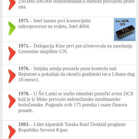
250.000-500.000 demonstranata u mirnom prosvjedu protiv
rata.
1971.
-
Intel lansira prvi komercijalni
mikroprocesor na svijetu, Intel 4004.
1971.
-
Delegacija Kine prvi put učestvovala na zasedanju
Generalne skupštine UN.
1976.
-
Sirijska armija preuzela punu kontrolu nad
Bejrutom u pokušaju da okonča građanski rat u Libanu dug
18 meseci.
1978.
-
U Šri Lanki se srušio islandski putnički avion DC8
koji je iz Meke prevozio indonežanske muslimanske
hodočasnike. Poginulo svih 175 putnika i osam članova
posade.
1983.
-
Lider kiparskih Turaka Rauf Denktaš proglasio
Republiku Severni Kipar.