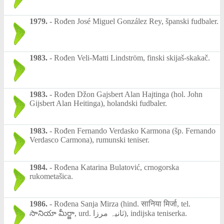
1979.
-
Rođen José Miguel González Rey, španski fudbaler.
1983.
-
Rođen Veli-Matti Lindström‎, finski skijaš-skakač.
1983.
-
Rođen Džon Gajsbert Alan Hajtinga (hol. John
Gijsbert Alan Heitinga), holandski fudbaler.
1983.
-
Rođen Fernando Verdasko Karmona (šp. Fernando
Verdasco Carmona), rumunski teniser.
1984.
-
Rođena Katarina Bulatović, crnogorska
rukometašica.
1986.
-
Rođena Sanja Mirza (hind. सानिया मिर्जा, tel.
సానియా మీర్జా, urd. ثانیہ مرزا), indijska teniserka.