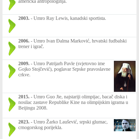
američka antropologinja.
2003.
-
Umro Ray Lewis, kanadski sportista.
2006.
-
Umro Ivan Đalma Marković, hrvatski fudbalski
trener i igrač.
2009.
-
Umro Patrijarh Pavle (svjetovno ime
Gojko Stojčević), poglavar Srpske pravoslavne
crkve.
2015.
-
Umro Guo Jie, najstariji olimpijac, bacač diska i
nosilac zastave Republike Kine na olimpijskim igrama u
Beijingu 2008.
2023.
-
Umro Žarko Laušević, srpski glumac,
crnogorskog porijekla.