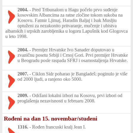
2004.
-
Pred Tribunalom u Hagu počelo prvo suđenje
kosovskim Albancima za ratne zločine tokom sukoba na
Kosovu. Fatmir Ljimaj, Haradin Baljaj i Isak Musljiu
optuženi za nezakonito pritvaranje, mučenje i ubistva
albanskih i srpskih zarobljenika u logoru Lapušnik kod Glogovca
u leto 1998.
2004.
-
Premijer Hrvatske Ivo Sanader doputovao u
zvaničnu posetu Srbiji i Crnoj Gori. Prvi premijer Hrvatske
u Beogradu posle raspada SFRJ i osamostaljenja Hrvatske.
2007.
-
Ciklon Sidr poharao je Bangladeš; poginulo je više
od 2000 ljudi, a ranjeno oko 5000.
2009.
-
Održani lokalni izbori na Kosovu, prvi izbori od
proglašenja nezavisnosti u februaru 2008.
Rođeni na dan 15. novembar/studeni
1316.
-
Rođen francuski kralj Jean I.