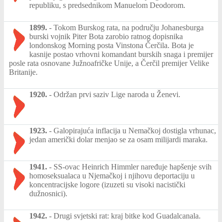
republiku, s predsednikom Manuelom Deodorom.
1899.
-
Tokom Burskog rata, na području Johanesburga
burski vojnik Piter Bota zarobio ratnog dopisnika
londonskog Morning posta Vinstona Čerčila. Bota je
kasnije postao vrhovni komandant burskih snaga i premijer
posle rata osnovane Južnoafričke Unije, a Čerčil premijer Velike
Britanije.
1920.
-
Održan prvi saziv Lige naroda u Ženevi.
1923.
-
Galopirajuća inflacija u Nemačkoj dostigla vrhunac,
jedan američki dolar menjao se za osam milijardi maraka.
1941.
-
SS-ovac Heinrich Himmler naređuje hapšenje svih
homoseksualaca u Njemačkoj i njihovu deportaciju u
koncentracijske logore (izuzeti su visoki nacistički
dužnosnici).
1942.
-
Drugi svjetski rat: kraj bitke kod Guadalcanala.