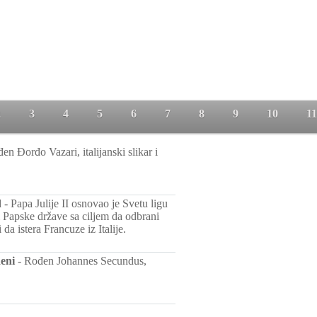
2
3
4
5
6
7
8
9
10
11
en Đorđo Vazari, italijanski slikar i
d
-
Papa Julije II osnovao je Svetu ligu
 Papske države sa ciljem da odbrani
i da istera Francuze iz Italije.
eni
-
Rođen Johannes Secundus,