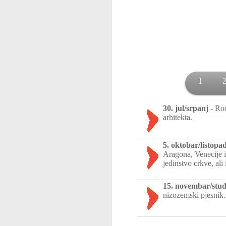
1
30. jul/srpanj
-
Rođ
arhitekta.
5. oktobar/listopa
Aragona, Venecije i
jedinstvo crkve, ali 
15. novembar/stud
nizozemski pjesnik.