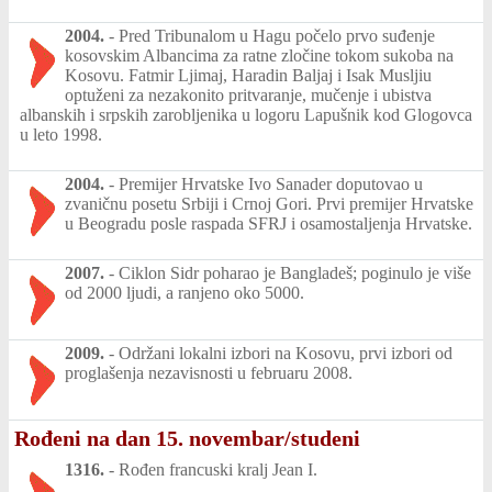
2004.
-
Pred Tribunalom u Hagu počelo prvo suđenje
kosovskim Albancima za ratne zločine tokom sukoba na
Kosovu. Fatmir Ljimaj, Haradin Baljaj i Isak Musljiu
optuženi za nezakonito pritvaranje, mučenje i ubistva
albanskih i srpskih zarobljenika u logoru Lapušnik kod Glogovca
u leto 1998.
2004.
-
Premijer Hrvatske Ivo Sanader doputovao u
zvaničnu posetu Srbiji i Crnoj Gori. Prvi premijer Hrvatske
u Beogradu posle raspada SFRJ i osamostaljenja Hrvatske.
2007.
-
Ciklon Sidr poharao je Bangladeš; poginulo je više
od 2000 ljudi, a ranjeno oko 5000.
2009.
-
Održani lokalni izbori na Kosovu, prvi izbori od
proglašenja nezavisnosti u februaru 2008.
Rođeni na dan 15. novembar/studeni
1316.
-
Rođen francuski kralj Jean I.