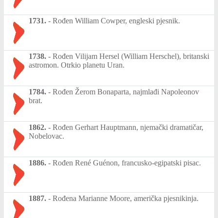
1731.
-
Rođen William Cowper, engleski pjesnik.
1738.
-
Rođen Vilijam Hersel (William Herschel), britanski
astromon. Otrkio planetu Uran.
1784.
-
Rođen Žerom Bonaparta, najmlađi Napoleonov
brat.
1862.
-
Rođen Gerhart Hauptmann, njemački dramatičar,
Nobelovac.
1886.
-
Rođen René Guénon, francusko-egipatski pisac.
1887.
-
Rođena Marianne Moore, američka pjesnikinja.