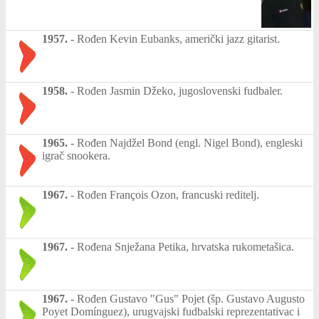
1957.
-
Rođen Kevin Eubanks, američki jazz gitarist.
1958.
-
Rođen Jasmin Džeko, jugoslovenski fudbaler.
1965.
-
Rođen Najdžel Bond (engl. Nigel Bond), engleski
igrač snookera.
1967.
-
Rođen François Ozon, francuski reditelj.
1967.
-
Rođena Snježana Petika, hrvatska rukometašica.
1967.
-
Rođen Gustavo "Gus" Pojet (šp. Gustavo Augusto
Poyet Domínguez), urugvajski fudbalski reprezentativac i