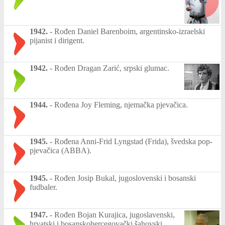
1942.
-
Rođen Daniel Barenboim, argentinsko-izraelski
pijanist i dirigent.
1942.
-
Rođen Dragan Zarić, srpski glumac.
1944.
-
Rođena Joy Fleming, njemačka pjevačica.
1945.
-
Rođena Anni-Frid Lyngstad (Frida), švedska pop-
pjevačica (ABBA).
1945.
-
Rođen Josip Bukal, jugoslovenski i bosanski
fudbaler.
1947.
-
Rođen Bojan Kurajica, jugoslavenski,
hrvatski i bosanskohercegovački šahovski