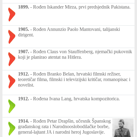
1899.
-
Rođen Iskander Mirza, prvi predsjednik Pakistana.
1905.
-
Rođen Annunzio Paolo Mantovani, talijanski
dirigent.
1907.
-
Rođen Claus von Stauffenberg, njemački pukovnik
koji je planirao atentat na Hitlera.
1912.
-
Rođen Branko Belan, hrvatski filmski režiser,
teoretičar filma, filmski i televizijski kritičar, romanopisac i
novelist.
1912.
-
Rođena Ivana Lang, hrvatska kompozitorica.
1914.
-
Rođen Petar Drapšin, učesnik Španskog
građanskog rata i Narodnooslobodilačke borbe,
general-lajtant JA i narodni heroj Jugoslavije.