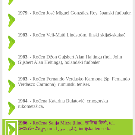
1979.
-
Rođen José Miguel González Rey, španski fudbaler.
1983.
-
Rođen Veli-Matti Lindström‎, finski skijaš-skakač.
1983.
-
Rođen Džon Gajsbert Alan Hajtinga (hol. John
Gijsbert Alan Heitinga), holandski fudbaler.
1983.
-
Rođen Fernando Verdasko Karmona (šp. Fernando
Verdasco Carmona), rumunski teniser.
1984.
-
Rođena Katarina Bulatović, crnogorska
rukometašica.
1986.
-
Rođena Sanja Mirza (hind. सानिया मिर्जा, tel.
సానియా మీర్జా, urd. ثانیہ مرزا), indijska teniserka.