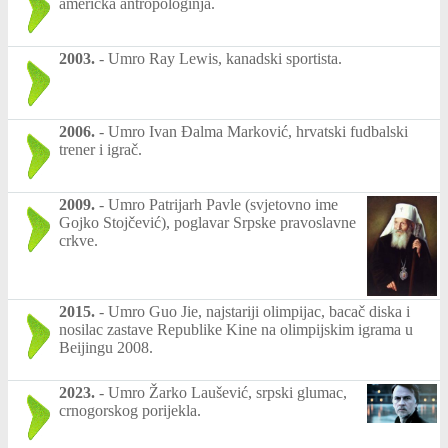
američka antropologinja.
2003.
-
Umro Ray Lewis, kanadski sportista.
2006.
-
Umro Ivan Đalma Marković, hrvatski fudbalski
trener i igrač.
2009.
-
Umro Patrijarh Pavle (svjetovno ime
Gojko Stojčević), poglavar Srpske pravoslavne
crkve.
2015.
-
Umro Guo Jie, najstariji olimpijac, bacač diska i
nosilac zastave Republike Kine na olimpijskim igrama u
Beijingu 2008.
2023.
-
Umro Žarko Laušević, srpski glumac,
crnogorskog porijekla.