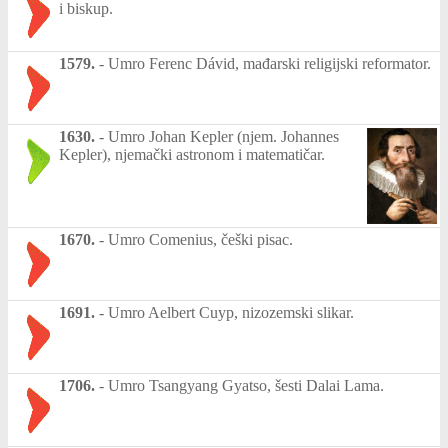
i biskup.
1579.
-
Umro Ferenc Dávid, mađarski religijski reformator.
1630.
-
Umro Johan Kepler (njem. Johannes
Kepler), njemački astronom i matematičar.
1670.
-
Umro Comenius, češki pisac.
1691.
-
Umro Aelbert Cuyp, nizozemski slikar.
1706.
-
Umro Tsangyang Gyatso, šesti Dalai Lama.