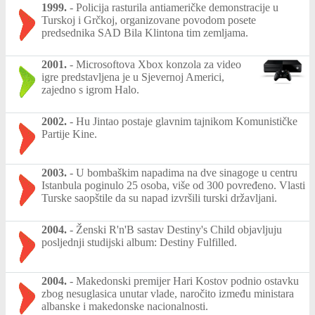
1999.
-
Policija rasturila antiameričke demonstracije u
Turskoj i Grčkoj, organizovane povodom posete
predsednika SAD Bila Klintona tim zemljama.
2001.
-
Microsoftova Xbox konzola za video
igre predstavljena je u Sjevernoj Americi,
zajedno s igrom Halo.
2002.
-
Hu Jintao postaje glavnim tajnikom Komunističke
Partije Kine.
2003.
-
U bombaškim napadima na dve sinagoge u centru
Istanbula poginulo 25 osoba, više od 300 povređeno. Vlasti
Turske saopštile da su napad izvršili turski državljani.
2004.
-
Ženski R'n'B sastav Destiny's Child objavljuju
posljednji studijski album: Destiny Fulfilled.
2004.
-
Makedonski premijer Hari Kostov podnio ostavku
zbog nesuglasica unutar vlade, naročito između ministara
albanske i makedonske nacionalnosti.