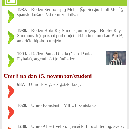
1987.
-
Rođen Serhio Ljulj Melija (šp. Sergio Llull Melià),
španski košarkaški reprezentativac.
1988.
-
Rođen Bobi Rej Simons junior (engl. Bobby Ray
Simmons Jr.), poznat pod umjetničkim imenom kao B.o.B,
američki hip-hop umjetnik.
1993.
-
Rođen Paulo Dibala (špan. Paulo
Dybala), argentinski je fudbaler.
Umrli na dan 15. novembar/studeni
687.
-
Umro Ervig, vizigotski kralj.
1028.
-
Umro Konstantin VIII., bizantski car.
1280.
-
Umro Albert Veliki, njemački filozof, teolog, svetac