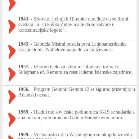
1943.
-
SS-ovac Heinrich Himmler naređuje da se Romi
svrstaju "u isti koš sa Židovima te da se zatvore u
koncentracijske logore".
1945.
-
Gabriela Mistral postala prva Latinoamerikanka
koja je dobila Nobelovu nagradu za književnost.
1957.
-
Izborno tijelo za izbor reisul-uleme izabralo
Sulejmana ef. Kemuru za reisul-ulemu Islamske zajednice.
1966.
-
Program Gemini: Gemini 12 se sigurno prizemljio u
Atlantski ocean.
1969.
-
Hladni rat: sovjetska podmornica K-19 se sudarila s
američkom podmornicom Gato u Barentsovom moru.
1969.
-
Vijetnamski rat: u Washingtonu se okupilo između