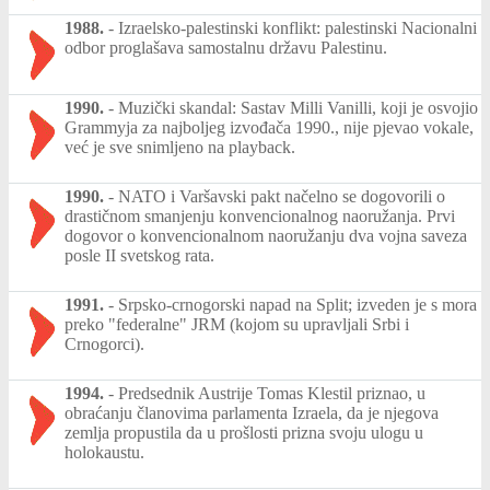
1988.
-
Izraelsko-palestinski konflikt: palestinski Nacionalni
odbor proglašava samostalnu državu Palestinu.
1990.
-
Muzički skandal: Sastav Milli Vanilli, koji je osvojio
Grammyja za najboljeg izvođača 1990., nije pjevao vokale,
već je sve snimljeno na playback.
1990.
-
NATO i Varšavski pakt načelno se dogovorili o
drastičnom smanjenju konvencionalnog naoružanja. Prvi
dogovor o konvencionalnom naoružanju dva vojna saveza
posle II svetskog rata.
1991.
-
Srpsko-crnogorski napad na Split; izveden je s mora
preko "federalne" JRM (kojom su upravljali Srbi i
Crnogorci).
1994.
-
Predsednik Austrije Tomas Klestil priznao, u
obraćanju članovima parlamenta Izraela, da je njegova
zemlja propustila da u prošlosti prizna svoju ulogu u
holokaustu.