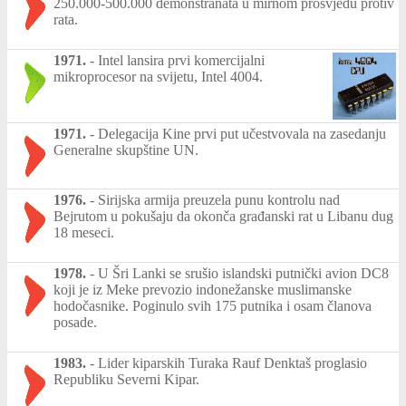
250.000-500.000 demonstranata u mirnom prosvjedu protiv
rata.
1971.
-
Intel lansira prvi komercijalni
mikroprocesor na svijetu, Intel 4004.
1971.
-
Delegacija Kine prvi put učestvovala na zasedanju
Generalne skupštine UN.
1976.
-
Sirijska armija preuzela punu kontrolu nad
Bejrutom u pokušaju da okonča građanski rat u Libanu dug
18 meseci.
1978.
-
U Šri Lanki se srušio islandski putnički avion DC8
koji je iz Meke prevozio indonežanske muslimanske
hodočasnike. Poginulo svih 175 putnika i osam članova
posade.
1983.
-
Lider kiparskih Turaka Rauf Denktaš proglasio
Republiku Severni Kipar.