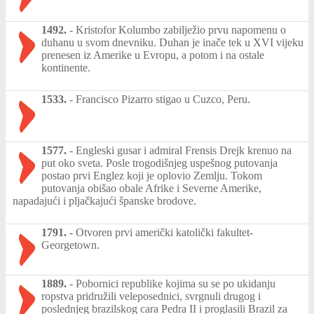
1492.
-
Kristofor Kolumbo zabilježio prvu napomenu o
duhanu u svom dnevniku. Duhan je inače tek u XVI vijeku
prenesen iz Amerike u Evropu, a potom i na ostale
kontinente.
1533.
-
Francisco Pizarro stigao u Cuzco, Peru.
1577.
-
Engleski gusar i admiral Frensis Drejk krenuo na
put oko sveta. Posle trogodišnjeg uspešnog putovanja
postao prvi Englez koji je oplovio Zemlju. Tokom
putovanja obišao obale Afrike i Severne Amerike,
napadajući i pljačkajući španske brodove.
1791.
-
Otvoren prvi američki katolički fakultet-
Georgetown.
1889.
-
Pobornici republike kojima su se po ukidanju
ropstva pridružili veleposednici, svrgnuli drugog i
poslednjeg brazilskog cara Pedra II i proglasili Brazil za