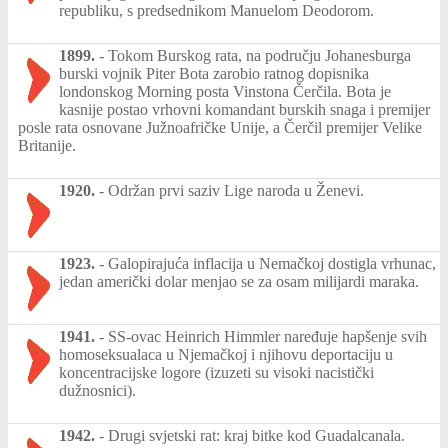
republiku, s predsednikom Manuelom Deodorom.
1899.
-
Tokom Burskog rata, na području Johanesburga
burski vojnik Piter Bota zarobio ratnog dopisnika
londonskog Morning posta Vinstona Čerčila. Bota je
kasnije postao vrhovni komandant burskih snaga i premijer
posle rata osnovane Južnoafričke Unije, a Čerčil premijer Velike
Britanije.
1920.
-
Održan prvi saziv Lige naroda u Ženevi.
1923.
-
Galopirajuća inflacija u Nemačkoj dostigla vrhunac,
jedan američki dolar menjao se za osam milijardi maraka.
1941.
-
SS-ovac Heinrich Himmler naređuje hapšenje svih
homoseksualaca u Njemačkoj i njihovu deportaciju u
koncentracijske logore (izuzeti su visoki nacistički
dužnosnici).
1942.
-
Drugi svjetski rat: kraj bitke kod Guadalcanala.