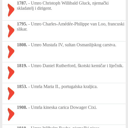
1787.
-
Umro Christoph Willibald Gluck, njemački
skladatelj i dirigent.
1795.
-
Umro Charles-Amédée-Philippe van Loo, francuski
slikar.
1808.
-
Umro Mustafa IV, sultan Osmanlijskog carstva.
1819.
-
Umro Daniel Rutherford, škotski kemičar i liječnik.
1853.
-
Umrla Maria II., portugalska kraljica.
1908.
-
Umrla kineska carica Dowager Cixi.