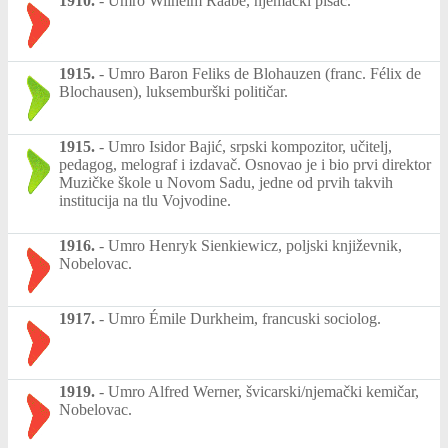
1910.
-
Umro Wilhelm Raabe, njemački pisac.
1915.
-
Umro Baron Feliks de Blohauzen (franc. Félix de
Blochausen), luksemburški političar.
1915.
-
Umro Isidor Bajić, srpski kompozitor, učitelj,
pedagog, melograf i izdavač. Osnovao je i bio prvi direktor
Muzičke škole u Novom Sadu, jedne od prvih takvih
institucija na tlu Vojvodine.
1916.
-
Umro Henryk Sienkiewicz, poljski književnik,
Nobelovac.
1917.
-
Umro Émile Durkheim, francuski sociolog.
1919.
-
Umro Alfred Werner, švicarski/njemački kemičar,
Nobelovac.