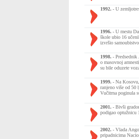
1992.
-
U zemljotre
1996.
-
U mestu Dan
škole ubio 16 učenik
izvršio samoubistvo
1998.
-
Predsednik 
o masovnoj amnestij
su bile oduzete voz
1999.
-
Na Kosovu, 
ranjeno više od 50
Vučitrna poginula s
2001.
-
Bivši grado
podigao optužnicu 
2002.
-
Vlada Angol
pripadnicima Nacio