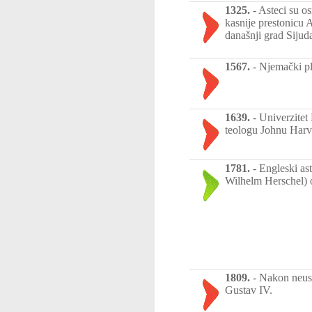
1325.
-
Asteci su os
kasnije prestonicu 
današnji grad Siju
1567.
-
Njemački pl
1639.
-
Univerzitet
teologu Johnu Harv
1781.
-
Engleski as
Wilhelm Herschel) o
1809.
-
Nakon neusp
Gustav IV.