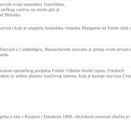
novali svoju naseobinu Tenočtitlan,
Asteškog carstva, na mestu gde je
dad Meksiko.
aćenici koje je unajmila holandska vladarka Margareta od Parme ubili s
 Harvard u Cambridgeu, Massachusetts nazvano je prema svom prvom up
ardu.
tronom njemačkog porijekla Fridrih Vilhelm Heršel (njem. Friedrich
tkrio je sedmu planetu Sunčevog sistema, koja je kasnije nazvana Ura
eha u ratu s Rusijom i Danskom 1808, oficirskom zaverom zbačen je s 