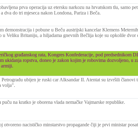
obavljena prva operacija uz etersku narkozu na hrvatskom tlu, samo pe
 a dva do tri mjeseca nakon Londona, Pariza i Beča.
om demonstracija i pobune u Beču austrijski kancelar Klemens Meternih
 u Veliku Britaniju, a hiljadama gnevnih Bečlija koje su opkolile dvor 
ičkog građanskog rata, Kongres Konfederacije, pod predsednikom D
om ukidanja ropstva, doneo je zakon kojim je robovima dozvoljeno, u 
 armiji.
 Petrogradu ubijen je ruski car Alksandar II. Atentat su izvršili članovi 
 volja".
uču na kratko je oborena vlada nemačke Vajmarske republike.
 otvoreno nacističko minstarstvo propagande čiji je prvi ministar pos