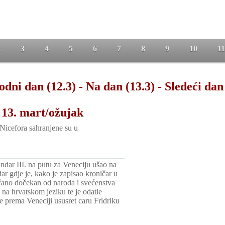
2
3
4
5
6
7
8
9
10
11
odni dan (12.3)
-
Na dan (13.3)
-
Sledeći dan
 13. mart/ožujak
Nicefora sahranjene su u
ndar III. na putu za Veneciju ušao na
ar gdje je, kako je zapisao kroničar u
ečano dočekan od naroda i svećenstva
na hrvatskom jeziku te je odatle
e prema Veneciji ususret caru Fridriku