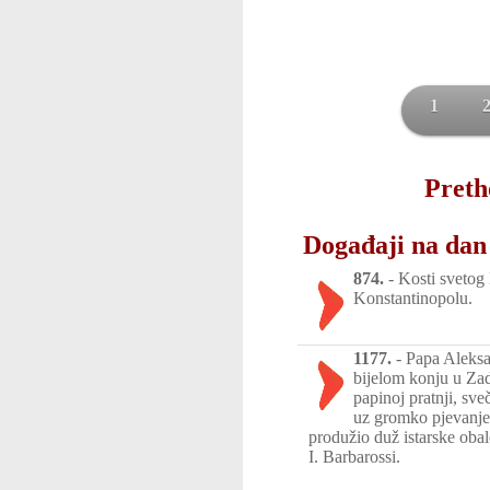
1
Preth
Događaji na dan
874.
-
Kosti svetog 
Konstantinopolu.
1177.
-
Papa Aleksa
bijelom konju u Zad
papinoj pratnji, sv
uz gromko pjevanje 
produžio duž istarske obal
I. Barbarossi.