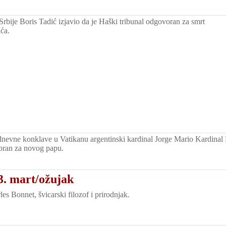
Srbije Boris Tadić izjavio da je Haški tribunal odgovoran za smrt
ća.
evne konklave u Vatikanu argentinski kardinal Jorge Mario Kardinal 
bran za novog papu.
3. mart/ožujak
s Bonnet, švicarski filozof i prirodnjak.