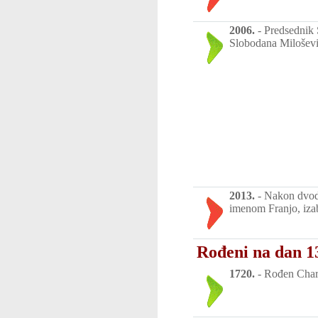
2006.
-
Predsednik 
Slobodana Miloševi
2013.
-
Nakon dvodn
imenom Franjo, iza
Rođeni na dan 1
1720.
-
Rođen Charle