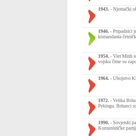
1943.
-
Njemački ok
1946.
-
Pripadnici 
komandanta četničk
1954.
-
Viet Minh s
vojsku čime su zap
1964.
-
Ubojstvo Ki
1972.
-
Velika Brit
Pekingu. Britanci s
1990.
-
Sovjetski p
Komunističke partij