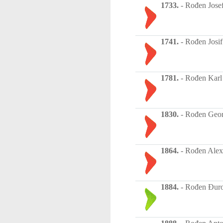
1733.
-
Rođen Josef 
1741.
-
Rođen Josif
1781.
-
Rođen Karl F
1830.
-
Rođen Georg
1864.
-
Rođen Alexe
1884.
-
Rođen Đuro 