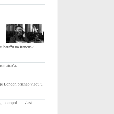
u baražu na francusku
atu.
promatrača.
 je London priznao vladu u
eg monopola na vlast