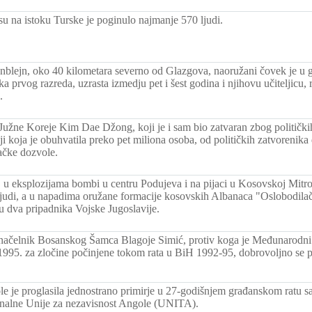
su na istoku Turske je poginulo najmanje 570 ljudi.
blejn, oko 40 kilometara severno od Glazgova, naoružani čovek je u g
a prvog razreda, uzrasta izmedju pet i šest godina i njihovu učiteljicu,
.
Južne Koreje Kim Dae Džong, koji je i sam bio zatvaran zbog politički
i koja je obuhvatila preko pet miliona osoba, od političkih zatvorenika
ačke dozvole.
u eksplozijama bombi u centru Podujeva i na pijaci u Kosovskoj Mitrovi
 ljudi, a u napadima oružane formacije kosovskih Albanaca "Oslobodil
u dva pripadnika Vojske Jugoslavije.
načelnik Bosanskog Šamca Blagoje Simić, protiv koga je Međunarodni 
1995. za zločine počinjene tokom rata u BiH 1992-95, dobrovoljno se 
e je proglasila jednostrano primirje u 27-godišnjem građanskom ratu s
nalne Unije za nezavisnost Angole (UNITA).