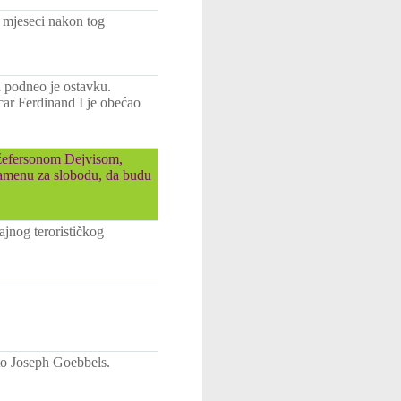
t mjeseci nakon tog
 podneo je ostavku.
car Ferdinand I je obećao
žefersonom Dejvisom,
zamenu za slobodu, da budu
tajnog terorističkog
ato Joseph Goebbels.