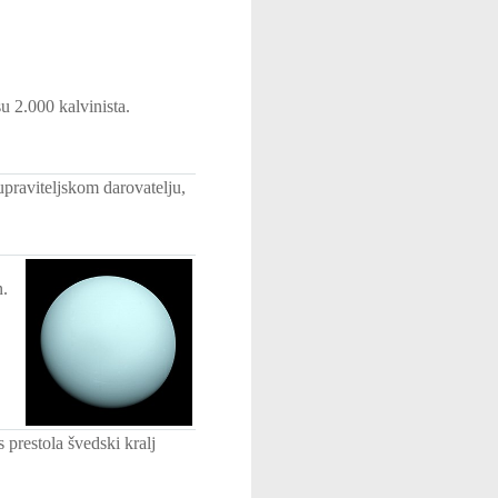
u 2.000 kalvinista.
raviteljskom darovatelju,
n.
prestola švedski kralj