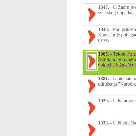
1847.
-
U Zadru je 
svjetskog događaja,
1848.
-
Pod pritisk
Kancelar je pobegao
ustav.
1865.
-
Tokom Amer
žestokim protivnik
vojnici u južnjačkoj
1881.
-
U atentatu u
udruženja "Narodna
1920.
-
U Kapovom p
1933.
-
U Njemačkoj