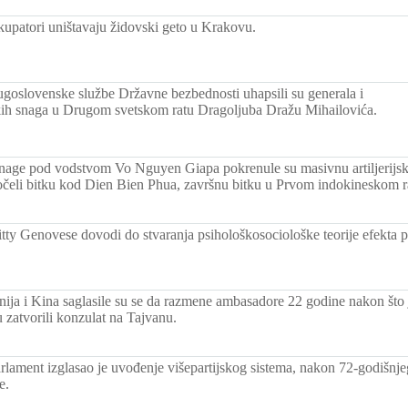
upatori uništavaju židovski geto u Krakovu.
jugoslovenske službe Državne bezbednosti uhapsili su generala i
ih snaga u Drugom svetskom ratu Dragoljuba Dražu Mihailovića.
nage pod vodstvom Vo Nguyen Giapa pokrenule su masivnu artiljerijsk
očeli bitku kod Dien Bien Phua, završnu bitku u Prvom indokineskom r
tty Genovese dovodi do stvaranja psihološkosociološke teorije efekta 
anija i Kina saglasile su se da razmene ambasadore 22 godine nakon što
u zatvorili konzulat na Tajvanu.
arlament izglasao je uvođenje višepartijskog sistema, nakon 72-godišnj
e.