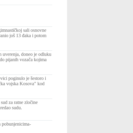
imnastičkoj sali osnovne
 ranio još 13 đaka i potom
h uverenja, doneo je odluku
 do pijanih vozača kojima
ci poginulo je šestoro i
ačka vojska Kosova" kod
sud za ratne zločine
predao sudu.
a pobunjenicima-