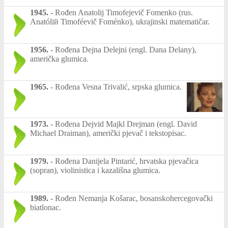
1945.
-
Rođen Anatolij Timofejevič Fomenko (rus.
Anatóliй Timoféevič Foménko), ukrajinski matematičar.
1956.
-
Rođena Dejna Delejni (engl. Dana Delany),
američka glumica.
1965.
-
Rođena Vesna Trivalić, srpska glumica.
1973.
-
Rođena Dejvid Majkl Drejman (engl. David
Michael Draiman), američki pjevač i tekstopisac.
1979.
-
Rođena Danijela Pintarić, hrvatska pjevačica
(sopran), violinistica i kazališna glumica.
1989.
-
Rođen Nemanja Košarac, bosanskohercegovački
biatlonac.