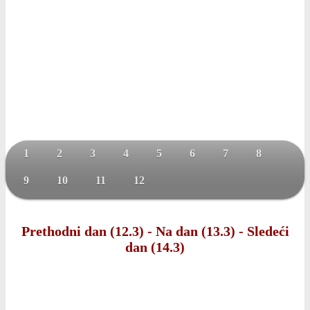
1
2
3
4
5
6
7
8
9
10
11
12
Prethodni dan (12.3)
-
Na dan (13.3)
-
Sledeći
dan (14.3)