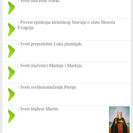
-
Sveti mučenik Anekt.
-
Povest episkopa kiriniskog Sinesija o zlatu filosofa
Evagrija.
-
Sveti prepodobni Luka pustinjak.
-
Sveti mučenici Markije i Markija.
-
Sveti sveštenomučenik Pierije.
-
Sveti blaženi Martin.