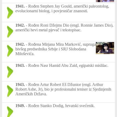
1941.
-
Rođen Stephen Jay Gould, američki paleontolog,
evolucionarni biolog, i povjesničar znanosti.
1942.
-
Rođen Roni Džejms Dio (engl. Ronnie James Dio),
američki hevi metal pjevač i tekstopisac.
1942.
-
Rođena Mirjana Mira Marković, supruga
bivšeg predsednika Srbije i SRJ Slobodana
Miloševića.
1943.
-
Rođen Nasr Hamid Abu Zaid, egipatski mislilac.
1943.
-
Rođen Artur Robert Eš Džunior (engl. Arthur
Robert Ashe, Jr), bio je profesionalni teniser iz Sjedinjenih
Američkih Država.
1949.
-
Rođen Stanko Dodig, hrvatski svećenik.