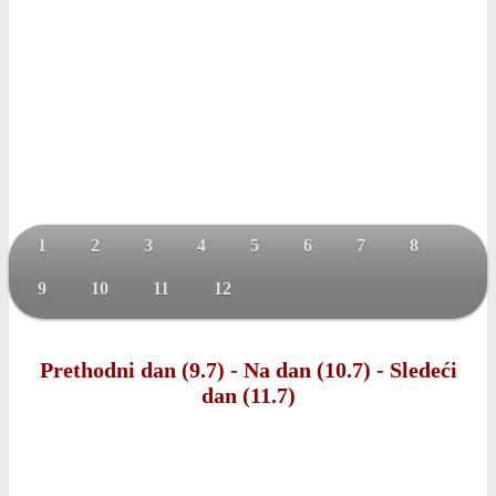
1
2
3
4
5
6
7
8
9
10
11
12
Prethodni dan (9.7)
-
Na dan (10.7)
-
Sledeći
dan (11.7)