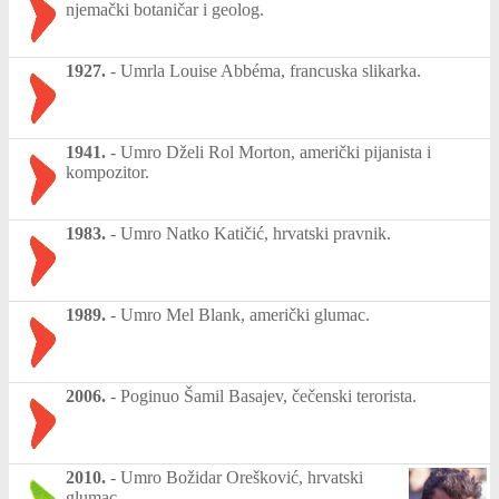
njemački botaničar i geolog.
1927.
-
Umrla Louise Abbéma, francuska slikarka.
1941.
-
Umro Dželi Rol Morton, američki pijanista i
kompozitor.
1983.
-
Umro Natko Katičić, hrvatski pravnik.
1989.
-
Umro Mel Blank, američki glumac.
2006.
-
Poginuo Šamil Basajev, čečenski terorista.
2010.
-
Umro Božidar Orešković, hrvatski
glumac.