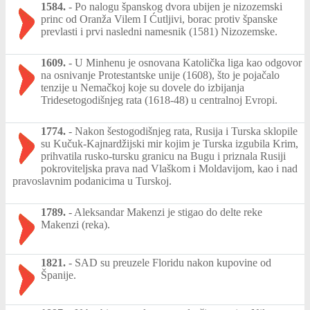
1584.
-
Po nalogu španskog dvora ubijen je nizozemski
princ od Oranža Vilem I Ćutljivi, borac protiv španske
prevlasti i prvi nasledni namesnik (1581) Nizozemske.
1609.
-
U Minhenu je osnovana Katolička liga kao odgovor
na osnivanje Protestantske unije (1608), što je pojačalo
tenzije u Nemačkoj koje su dovele do izbijanja
Tridesetogodišnjeg rata (1618-48) u centralnoj Evropi.
1774.
-
Nakon šestogodišnjeg rata, Rusija i Turska sklopile
su Kučuk-Kajnardžijski mir kojim je Turska izgubila Krim,
prihvatila rusko-tursku granicu na Bugu i priznala Rusiji
pokroviteljska prava nad Vlaškom i Moldavijom, kao i nad
pravoslavnim podanicima u Turskoj.
1789.
-
Aleksandar Makenzi je stigao do delte reke
Makenzi (reka).
1821.
-
SAD su preuzele Floridu nakon kupovine od
Španije.