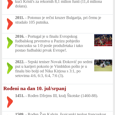
kući Kristi's za rekornih 8,1 milion funti (11,4 miliona
dolara).
2011.
-
Potonuo je rečni kruzer Bulgarija, pri čemu je
stradalo 105 putnika.
2016.
-
Portugal je u finalu Evropskog
fudbalskog prvenstva u Pazizu pobjedio
Francusku sa 1:0 posle produžetaka i tako
postao fudbalski prvak Evrope!.
2022.
-
Srpski teniser Novak Đoković po sedmi
put u karijeri pokorio je Vimbldon pošto je u
finalu bio bolji od Nika Kirjosa s 3:1, po
setovima 4:6, 6:3, 6:4, 7:6 (3).
Rođeni na dan 10. jul/srpanj
1451.
-
Rođen Džejms III, kralj Škotske (1460-88).
1509.
-
Rođen Žan Kalvin, švajcarski teolog francuskog