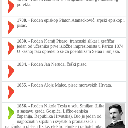
porekla.
1788.
-
Rođen episkop Platon Atanacković, srpski episkop i
pisac.
1830.
-
Rođen Kamij Pisaro, francuski slikar i grafičar
jedan od učesnika prve izložbe impresionista u Parizu 1874.
U kasnoj fazi opredelio se za poentilizam Seraa i Sinjaka.
1834.
-
Rođen Jan Neruda, češki pisac.
1855.
-
Rođen Alojz Malec, pisac moravskih Hrvata.
1856.
-
Rođen Nikola Tesla u selu Smiljan (Lika
u sastavu grada Gospića, Ličko-senjska
županija, Republika Hrvatska). Bio je jedan od
najpoznatih srpskih i svjetskih pronalazača i
naučnika u oblasti fizike, elektrotehnike i radiotehnike.