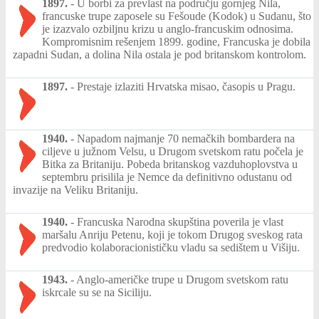
1897.
-
U borbi za prevlast na području gornjeg Nila,
francuske trupe zaposele su Fešoude (Kodok) u Sudanu, što
je izazvalo ozbiljnu krizu u anglo-francuskim odnosima.
Kompromisnim rešenjem 1899. godine, Francuska je dobila
zapadni Sudan, a dolina Nila ostala je pod britanskom kontrolom.
1897.
-
Prestaje izlaziti Hrvatska misao, časopis u Pragu.
1940.
-
Napadom najmanje 70 nemačkih bombardera na
ciljeve u južnom Velsu, u Drugom svetskom ratu počela je
Bitka za Britaniju. Pobeda britanskog vazduhoplovstva u
septembru prisilila je Nemce da definitivno odustanu od
invazije na Veliku Britaniju.
1940.
-
Francuska Narodna skupština poverila je vlast
maršalu Anriju Petenu, koji je tokom Drugog sveskog rata
predvodio kolaboracionističku vladu sa sedištem u Višiju.
1943.
-
Anglo-američke trupe u Drugom svetskom ratu
iskrcale su se na Siciliju.