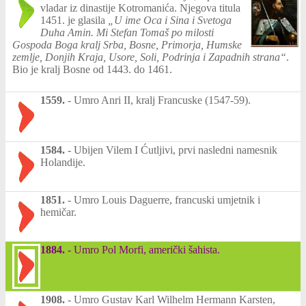
vladar iz dinastije Kotromanića. Njegova titula
1451. je glasila
„U ime Oca i Sina i Svetoga
Duha Amin. Mi Stefan Tomaš po milosti
Gospoda Boga kralj Srba, Bosne, Primorja, Humske
zemlje, Donjih Kraja, Usore, Soli, Podrinja i Zapadnih strana“
.
Bio je kralj Bosne od 1443. do 1461.
1559.
-
Umro Anri II, kralj Francuske (1547-59).
1584.
-
Ubijen Vilem I Ćutljivi, prvi nasledni namesnik
Holandije.
1851.
-
Umro Louis Daguerre, francuski umjetnik i
hemičar.
1884.
-
Umro Pol Morfi, američki šahista.
1908.
-
Umro Gustav Karl Wilhelm Hermann Karsten,