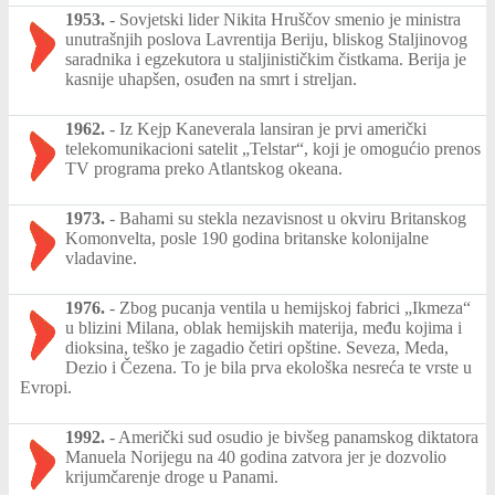
1953.
-
Sovjetski lider Nikita Hruščov smenio je ministra
unutrašnjih poslova Lavrentija Beriju, bliskog Staljinovog
saradnika i egzekutora u staljinističkim čistkama. Berija je
kasnije uhapšen, osuđen na smrt i streljan.
1962.
-
Iz Kejp Kaneverala lansiran je prvi američki
telekomunikacioni satelit „Telstar“, koji je omogućio prenos
TV programa preko Atlantskog okeana.
1973.
-
Bahami su stekla nezavisnost u okviru Britanskog
Komonvelta, posle 190 godina britanske kolonijalne
vladavine.
1976.
-
Zbog pucanja ventila u hemijskoj fabrici „Ikmeza“
u blizini Milana, oblak hemijskih materija, među kojima i
dioksina, teško je zagadio četiri opštine. Seveza, Meda,
Dezio i Čezena. To je bila prva ekološka nesreća te vrste u
Evropi.
1992.
-
Američki sud osudio je bivšeg panamskog diktatora
Manuela Norijegu na 40 godina zatvora jer je dozvolio
krijumčarenje droge u Panami.