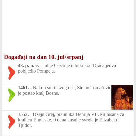
Događaji na dan 10. jul/srpanj
48. p. n. e.
-
Julije Cezar je u bitki kod Drača jedva
pobijedio Pompeja.
1461.
-
Nakon smrti svog oca, Stefan Tomašević
je postao kralj Bosne.
1553.
-
Džejn Grej, praunuka Henrija VII, krunisana za
kraljicu Engleske, 9 dana kasnije svrgla je Elizabeta I
Tjudor.