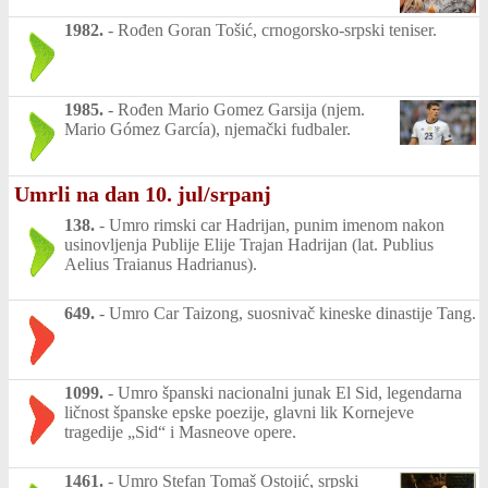
1982.
-
Rođen Goran Tošić, crnogorsko-srpski teniser.
1985.
-
Rođen Mario Gomez Garsija (njem.
Mario Gómez García), njemački fudbaler.
Umrli na dan 10. jul/srpanj
138.
-
Umro rimski car Hadrijan, punim imenom nakon
usinovljenja Publije Elije Trajan Hadrijan (lat. Publius
Aelius Traianus Hadrianus).
649.
-
Umro Car Taizong, suosnivač kineske dinastije Tang.
1099.
-
Umro španski nacionalni junak El Sid, legendarna
ličnost španske epske poezije, glavni lik Kornejeve
tragedije „Sid“ i Masneove opere.
1461.
-
Umro Stefan Tomaš Ostojić, srpski