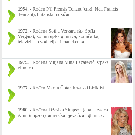
1954.
-
Rođen Nil Frensis Tenant (engl. Neil Francis
Tennant), britanski muzičar.
1972.
-
Rođena Sofija Vergara (šp. Sofía
Vergara), kolumbijska glumica, komičarka,
televizijska voditeljka i manekenka.
1975.
-
Rođena Mirjana Mina Lazarević, srpska
glumica.
1977.
-
Rođen Martin Čotar, hrvatski biciklist.
1980.
-
Rođena Džesika Simpson (engl. Jessica
Ann Simpson), američka pjevačica i glumica.