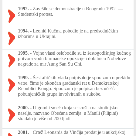
1992.
-
Završile se demonstracije u Beogradu 1992. —
Studentski protest.
1994.
-
Leonid Kučma pobedio je na predsedničkim
izborima u Ukrajini.
1995.
-
Vojne vlasti oslobodile su iz šestogodišnjeg kućnog
pritvora vođu burmanske opozicije i dobitnicu Nobelove
nagrade za mir Aung San Su Chi.
1999.
-
Šest afričkih vlada potpisalo je sporazum o prekidu
vatre, čime je okončan građanski rat u Demokratskoj
Republici Kongo. Sporazum je potpisan bez učešća
pobunjeničkih grupa involviranih u sukobe.
2000.
-
U gomili smeća koja se srušila na sirotinjsko
naselje, nazvano Obećana zemlja, u Manili (Filipini)
stradalo je više od 200 ljudi.
2001.
-
Crtež Leonarda da Vinčija prodat je u aukcijskoj