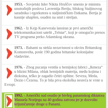
1953.
-
Sovjetski lider Nikita Hruščov smenio je ministra
unutrašnjih poslova Lavrentija Beriju, bliskog Staljinovog
saradnika i egzekutora u staljinističkim čistkama. Berija je
kasnije uhapšen, osuđen na smrt i streljan.
1962.
-
Iz Kejp Kaneverala lansiran je prvi američki
telekomunikacioni satelit „Telstar“, koji je omogućio prenos
TV programa preko Atlantskog okeana.
1973.
-
Bahami su stekla nezavisnost u okviru Britanskog
Komonvelta, posle 190 godina britanske kolonijalne
vladavine.
1976.
-
Zbog pucanja ventila u hemijskoj fabrici „Ikmeza“
u blizini Milana, oblak hemijskih materija, među kojima i
dioksina, teško je zagadio četiri opštine. Seveza, Meda,
Dezio i Čezena. To je bila prva ekološka nesreća te vrste u
Evropi.
1992.
-
Američki sud osudio je bivšeg panamskog diktatora
Manuela Norijegu na 40 godina zatvora jer je dozvolio
krijumčarenje droge u Panami.