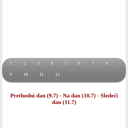
1
2
3
4
5
6
7
8
9
10
11
12
Prethodni dan (9.7)
-
Na dan (10.7)
-
Sledeći
dan (11.7)