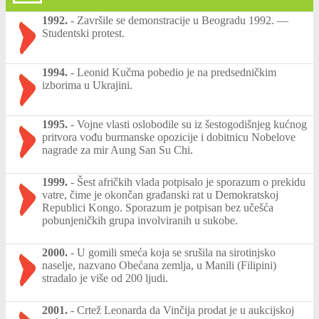
1992.
-
Završile se demonstracije u Beogradu 1992. —
Studentski protest.
1994.
-
Leonid Kučma pobedio je na predsedničkim
izborima u Ukrajini.
1995.
-
Vojne vlasti oslobodile su iz šestogodišnjeg kućnog
pritvora vođu burmanske opozicije i dobitnicu Nobelove
nagrade za mir Aung San Su Chi.
1999.
-
Šest afričkih vlada potpisalo je sporazum o prekidu
vatre, čime je okončan građanski rat u Demokratskoj
Republici Kongo. Sporazum je potpisan bez učešća
pobunjeničkih grupa involviranih u sukobe.
2000.
-
U gomili smeća koja se srušila na sirotinjsko
naselje, nazvano Obećana zemlja, u Manili (Filipini)
stradalo je više od 200 ljudi.
2001.
-
Crtež Leonarda da Vinčija prodat je u aukcijskoj