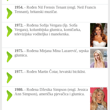
1954.
-
Rođen Nil Frensis Tenant (engl. Neil Francis
Tennant), britanski muzičar.
1972.
-
Rođena Sofija Vergara (šp. Sofía
Vergara), kolumbijska glumica, komičarka,
televizijska voditeljka i manekenka.
1975.
-
Rođena Mirjana Mina Lazarević, srpska
glumica.
1977.
-
Rođen Martin Čotar, hrvatski biciklist.
1980.
-
Rođena Džesika Simpson (engl. Jessica
Ann Simpson), američka pjevačica i glumica.