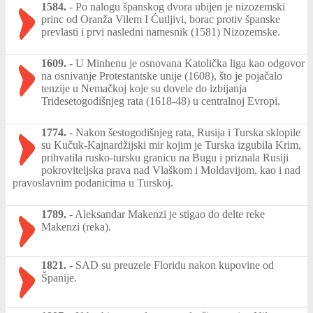
1584.
-
Po nalogu španskog dvora ubijen je nizozemski
princ od Oranža Vilem I Ćutljivi, borac protiv španske
prevlasti i prvi nasledni namesnik (1581) Nizozemske.
1609.
-
U Minhenu je osnovana Katolička liga kao odgovor
na osnivanje Protestantske unije (1608), što je pojačalo
tenzije u Nemačkoj koje su dovele do izbijanja
Tridesetogodišnjeg rata (1618-48) u centralnoj Evropi.
1774.
-
Nakon šestogodišnjeg rata, Rusija i Turska sklopile
su Kučuk-Kajnardžijski mir kojim je Turska izgubila Krim,
prihvatila rusko-tursku granicu na Bugu i priznala Rusiji
pokroviteljska prava nad Vlaškom i Moldavijom, kao i nad
pravoslavnim podanicima u Turskoj.
1789.
-
Aleksandar Makenzi je stigao do delte reke
Makenzi (reka).
1821.
-
SAD su preuzele Floridu nakon kupovine od
Španije.