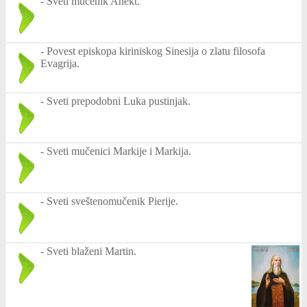
-
Sveti mučenik Anekt.
-
Povest episkopa kiriniskog Sinesija o zlatu filosofa
Evagrija.
-
Sveti prepodobni Luka pustinjak.
-
Sveti mučenici Markije i Markija.
-
Sveti sveštenomučenik Pierije.
-
Sveti blaženi Martin.