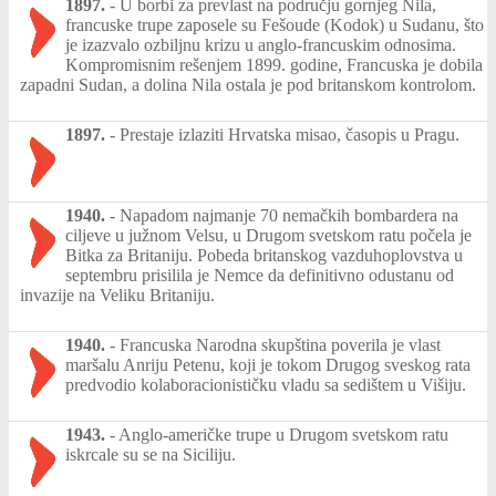
1897.
-
U borbi za prevlast na području gornjeg Nila,
francuske trupe zaposele su Fešoude (Kodok) u Sudanu, što
je izazvalo ozbiljnu krizu u anglo-francuskim odnosima.
Kompromisnim rešenjem 1899. godine, Francuska je dobila
zapadni Sudan, a dolina Nila ostala je pod britanskom kontrolom.
1897.
-
Prestaje izlaziti Hrvatska misao, časopis u Pragu.
1940.
-
Napadom najmanje 70 nemačkih bombardera na
ciljeve u južnom Velsu, u Drugom svetskom ratu počela je
Bitka za Britaniju. Pobeda britanskog vazduhoplovstva u
septembru prisilila je Nemce da definitivno odustanu od
invazije na Veliku Britaniju.
1940.
-
Francuska Narodna skupština poverila je vlast
maršalu Anriju Petenu, koji je tokom Drugog sveskog rata
predvodio kolaboracionističku vladu sa sedištem u Višiju.
1943.
-
Anglo-američke trupe u Drugom svetskom ratu
iskrcale su se na Siciliju.