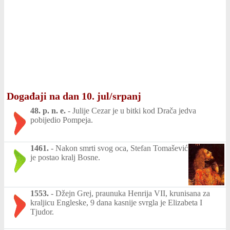
Događaji na dan 10. jul/srpanj
48. p. n. e.
-
Julije Cezar je u bitki kod Drača jedva
pobijedio Pompeja.
1461.
-
Nakon smrti svog oca, Stefan Tomašević
je postao kralj Bosne.
1553.
-
Džejn Grej, praunuka Henrija VII, krunisana za
kraljicu Engleske, 9 dana kasnije svrgla je Elizabeta I
Tjudor.