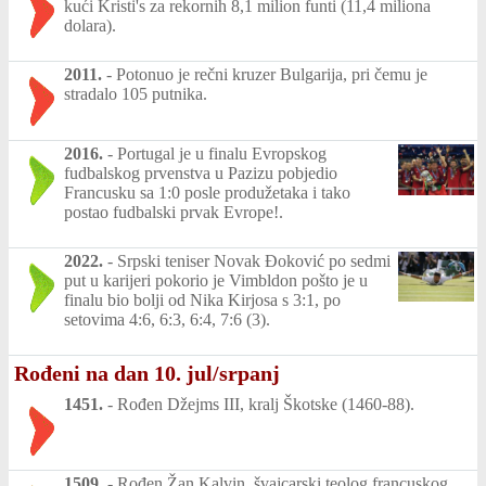
kući Kristi's za rekornih 8,1 milion funti (11,4 miliona
dolara).
2011.
-
Potonuo je rečni kruzer Bulgarija, pri čemu je
stradalo 105 putnika.
2016.
-
Portugal je u finalu Evropskog
fudbalskog prvenstva u Pazizu pobjedio
Francusku sa 1:0 posle produžetaka i tako
postao fudbalski prvak Evrope!.
2022.
-
Srpski teniser Novak Đoković po sedmi
put u karijeri pokorio je Vimbldon pošto je u
finalu bio bolji od Nika Kirjosa s 3:1, po
setovima 4:6, 6:3, 6:4, 7:6 (3).
Rođeni na dan 10. jul/srpanj
1451.
-
Rođen Džejms III, kralj Škotske (1460-88).
1509.
-
Rođen Žan Kalvin, švajcarski teolog francuskog