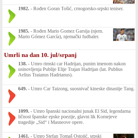
1982.
-
Rođen Goran Tošić, crnogorsko-srpski teniser.
1985.
-
Rođen Mario Gomez Garsija (njem.
Mario Gómez García), njemački fudbaler.
Umrli na dan 10. jul/srpanj
138.
-
Umro rimski car Hadrijan, punim imenom nakon
usinovljenja Publije Elije Trajan Hadrijan (lat. Publius
Aelius Traianus Hadrianus).
649.
-
Umro Car Taizong, suosnivač kineske dinastije Tang.
1099.
-
Umro španski nacionalni junak El Sid, legendarna
ličnost španske epske poezije, glavni lik Kornejeve
tragedije „Sid“ i Masneove opere.
1461.
-
Umro Stefan Tomaš Ostojić, srpski