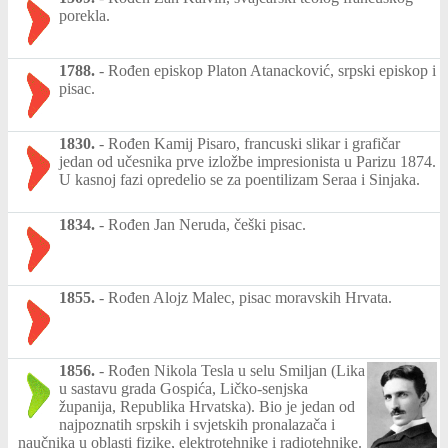
porekla.
1788.
-
Rođen episkop Platon Atanacković, srpski episkop i
pisac.
1830.
-
Rođen Kamij Pisaro, francuski slikar i grafičar
jedan od učesnika prve izložbe impresionista u Parizu 1874.
U kasnoj fazi opredelio se za poentilizam Seraa i Sinjaka.
1834.
-
Rođen Jan Neruda, češki pisac.
1855.
-
Rođen Alojz Malec, pisac moravskih Hrvata.
1856.
-
Rođen Nikola Tesla u selu Smiljan (Lika
u sastavu grada Gospića, Ličko-senjska
županija, Republika Hrvatska). Bio je jedan od
najpoznatih srpskih i svjetskih pronalazača i
naučnika u oblasti fizike, elektrotehnike i radiotehnike.