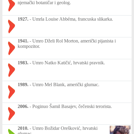
njemački botaničar i geolog.
1927.
-
Umrla Louise Abbéma, francuska slikarka.
1941.
-
Umro Dželi Rol Morton, američki pijanista i
kompozitor.
1983.
-
Umro Natko Katičić, hrvatski pravnik.
1989.
-
Umro Mel Blank, američki glumac.
2006.
-
Poginuo Šamil Basajev, čečenski terorista.
2010.
-
Umro Božidar Orešković, hrvatski
glumac.