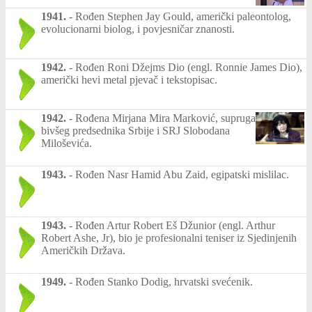
1941.
-
Rođen Stephen Jay Gould, američki paleontolog,
evolucionarni biolog, i povjesničar znanosti.
1942.
-
Rođen Roni Džejms Dio (engl. Ronnie James Dio),
američki hevi metal pjevač i tekstopisac.
1942.
-
Rođena Mirjana Mira Marković, supruga
bivšeg predsednika Srbije i SRJ Slobodana
Miloševića.
1943.
-
Rođen Nasr Hamid Abu Zaid, egipatski mislilac.
1943.
-
Rođen Artur Robert Eš Džunior (engl. Arthur
Robert Ashe, Jr), bio je profesionalni teniser iz Sjedinjenih
Američkih Država.
1949.
-
Rođen Stanko Dodig, hrvatski svećenik.