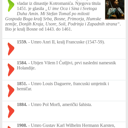
vladar iz dinastije Kotromanića. Njegova titula
1451. je glasila
„U ime Oca i Sina i Svetoga
Duha Amin. Mi Stefan Tomaš po milosti
Gospoda Boga kralj Srba, Bosne, Primorja, Humske
zemlje, Donjih Kraja, Usore, Soli, Podrinja i Zapadnih strana“
.
Bio je kralj Bosne od 1443. do 1461.
1559.
-
Umro Anri II, kralj Francuske (1547-59).
1584.
-
Ubijen Vilem I Ćutljivi, prvi nasledni namesnik
Holandije.
1851.
-
Umro Louis Daguerre, francuski umjetnik i
hemičar.
1884.
-
Umro Pol Morfi, američki šahista.
1908.
-
Umro Gustav Karl Wilhelm Hermann Karsten,