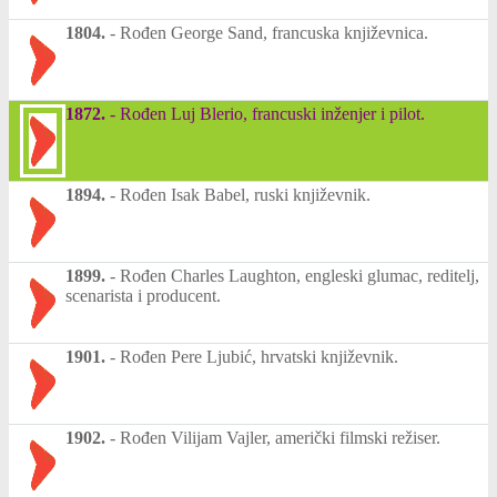
1804.
-
Rođen George Sand, francuska književnica.
1872.
-
Rođen Luj Blerio, francuski inženjer i pilot.
1894.
-
Rođen Isak Babel, ruski književnik.
1899.
-
Rođen Charles Laughton, engleski glumac, reditelj,
scenarista i producent.
1901.
-
Rođen Pere Ljubić, hrvatski književnik.
1902.
-
Rođen Vilijam Vajler, američki filmski režiser.