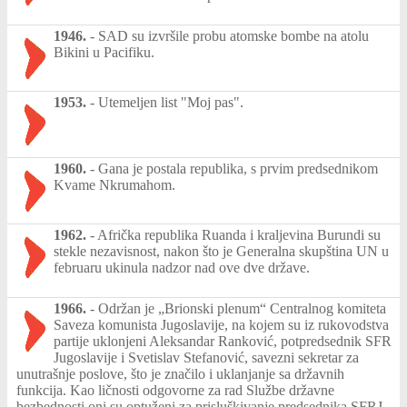
1946.
-
SAD su izvršile probu atomske bombe na atolu
Bikini u Pacifiku.
1953.
-
Utemeljen list "Moj pas".
1960.
-
Gana je postala republika, s prvim predsednikom
Kvame Nkrumahom.
1962.
-
Afrička republika Ruanda i kraljevina Burundi su
stekle nezavisnost, nakon što je Generalna skupština UN u
februaru ukinula nadzor nad ove dve države.
1966.
-
Održan je „Brionski plenum“ Centralnog komiteta
Saveza komunista Jugoslavije, na kojem su iz rukovodstva
partije uklonjeni Aleksandar Ranković, potpredsednik SFR
Jugoslavije i Svetislav Stefanović, savezni sekretar za
unutrašnje poslove, što je značilo i uklanjanje sa državnih
funkcija. Kao ličnosti odgovorne za rad Službe državne
bezbednosti oni su optuženi za prisluškivanje predsednika SFRJ