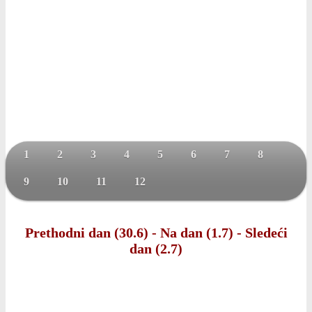
1
2
3
4
5
6
7
8
9
10
11
12
Prethodni dan (30.6)
-
Na dan (1.7)
-
Sledeći
dan (2.7)