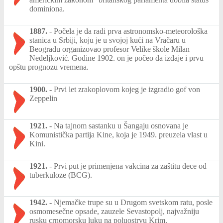
dominiona.
1887.
-
Počela je da radi prva astronomsko-meteorološka
stanica u Srbiji, koju je u svojoj kući na Vračaru u
Beogradu organizovao profesor Velike škole Milan
Nedeljković. Godine 1902. on je počeo da izdaje i prvu
opštu prognozu vremena.
1900.
-
Prvi let zrakoplovom kojeg je izgradio gof von
Zeppelin
1921.
-
Na tajnom sastanku u Šangaju osnovana je
Komunistička partija Kine, koja je 1949. preuzela vlast u
Kini.
1921.
-
Prvi put je primenjena vakcina za zaštitu dece od
tuberkuloze (BCG).
1942.
-
Njemačke trupe su u Drugom svetskom ratu, posle
osmomesečne opsade, zauzele Sevastopolj, najvažniju
rusku crnomorsku luku na poluostrvu Krim.