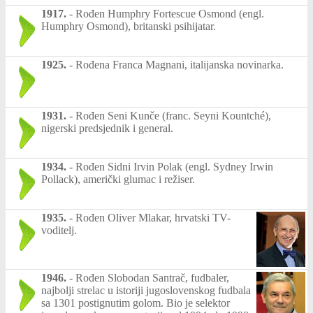
1917.
-
Rođen Humphry Fortescue Osmond (engl.
Humphry Osmond), britanski psihijatar.
1925.
-
Rođena Franca Magnani, italijanska novinarka.
1931.
-
Rođen Seni Kunče (franc. Seyni Kountché),
nigerski predsjednik i general.
1934.
-
Rođen Sidni Irvin Polak (engl. Sydney Irwin
Pollack), američki glumac i režiser.
1935.
-
Rođen Oliver Mlakar, hrvatski TV-
voditelj.
1946.
-
Rođen Slobodan Santrač, fudbaler,
najbolji strelac u istoriji jugoslovenskog fudbala
sa 1301 postignutim golom. Bio je selektor