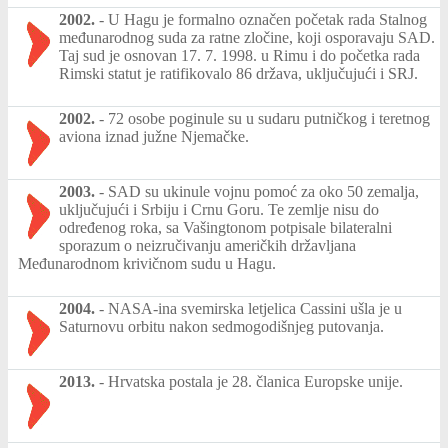
2002.
-
U Hagu je formalno označen početak rada Stalnog
međunarodnog suda za ratne zločine, koji osporavaju SAD.
Taj sud je osnovan 17. 7. 1998. u Rimu i do početka rada
Rimski statut je ratifikovalo 86 država, uključujući i SRJ.
2002.
-
72 osobe poginule su u sudaru putničkog i teretnog
aviona iznad južne Njemačke.
2003.
-
SAD su ukinule vojnu pomoć za oko 50 zemalja,
uključujući i Srbiju i Crnu Goru. Te zemlje nisu do
određenog roka, sa Vašingtonom potpisale bilateralni
sporazum o neizručivanju američkih državljana
Međunarodnom krivičnom sudu u Hagu.
2004.
-
NASA-ina svemirska letjelica Cassini ušla je u
Saturnovu orbitu nakon sedmogodišnjeg putovanja.
2013.
-
Hrvatska postala je 28. članica Europske unije.