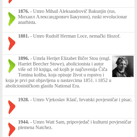
1876.
-
Umro Mihail Aleksandrovič Bakunjin (rus.
Михаил Александрович Бакунин), ruski revolucionar
anarhista.
1881.
-
Umro Rudolf Herman Loce, nemački filozof.
1896.
-
Umrla Herijet Elizabet Bičer Stou (engl.
Harriet Beecher Stowe), abolicionista i autor
više od 10 knjiga, od kojih je najčuvenija Čiča
Tomina koliba, koja opisuje život u ropstvu i
koja je prvi put objavljena u nastavcima 1851. i 1852 u
abolicionističkom glasilu National Era.
1928.
-
Umro Vjekoslav Klaić, hrvatski povjesničar i pisac.
1944.
-
Umro Watt Sam, pripovjedač i kulturni povjesničar
plemena Natchez.