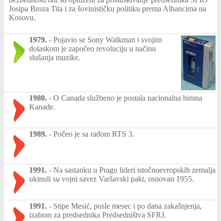
Josipa Broza Tita i za šovinističku politiku prema Albancima na
Kosovu.
1979.
-
Pojavio se Sony Walkman i svojim
dolaskom je započeo revoluciju u načinu
slušanja muzike.
1980.
-
O Canada službeno je postala nacionalna himna
Kanade.
1989.
-
Počeo je sa radom RTS 3.
1991.
-
Na sastanku u Pragu lideri istočnoevropskih zemalja
ukinuli su vojni savez Varšavski pakt, osnovan 1955.
1991.
-
Stipe Mesić, posle mesec i po dana zakašnjenja,
izabran za predsednika Predsedništva SFRJ.