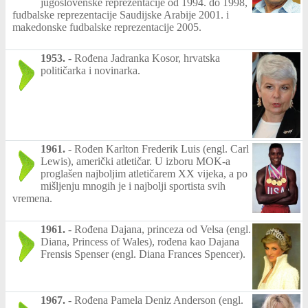
jugoslovenske reprezentacije od 1994. do 1998,
fudbalske reprezentacije Saudijske Arabije 2001. i
makedonske fudbalske reprezentacije 2005.
1953.
-
Rođena Jadranka Kosor, hrvatska
političarka i novinarka.
1961.
-
Rođen Karlton Frederik Luis (engl. Carl
Lewis), američki atletičar. U izboru MOK-a
proglašen najboljim atletičarem XX vijeka, a po
mišljenju mnogih je i najbolji sportista svih
vremena.
1961.
-
Rođena Dajana, princeza od Velsa (engl.
Diana, Princess of Wales), rođena kao Dajana
Frensis Spenser (engl. Diana Frances Spencer).
1967.
-
Rođena Pamela Deniz Anderson (engl.