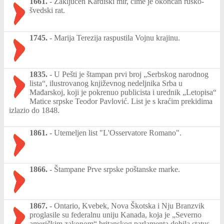
1661.
-
Zaključen Kardiški mir, čime je okončan rusko-
švedski rat.
1745.
-
Marija Terezija raspustila Vojnu krajinu.
1835.
-
U Pešti je štampan prvi broj „Serbskog narodnog
lista“, ilustrovanog književnog nedeljnika Srba u
Mađarskoj, koji je pokrenuo publicista i urednik „Letopisa“
Matice srpske Teodor Pavlović. List je s kraćim prekidima
izlazio do 1848.
1861.
-
Utemeljen list "L'Osservatore Romano".
1866.
-
Štampane Prve srpske poštanske marke.
1867.
-
Ontario, Kvebek, Nova Škotska i Nju Branzvik
proglasile su federalnu uniju Kanada, koja je „Severno
američkim zakonom“ britanskog parlamenta dobila status