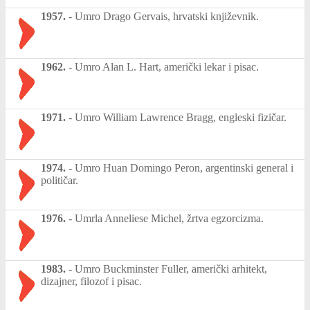
1957.
-
Umro Drago Gervais, hrvatski književnik.
1962.
-
Umro Alan L. Hart, američki lekar i pisac.
1971.
-
Umro William Lawrence Bragg, engleski fizičar.
1974.
-
Umro Huan Domingo Peron, argentinski general i
političar.
1976.
-
Umrla Anneliese Michel, žrtva egzorcizma.
1983.
-
Umro Buckminster Fuller, američki arhitekt,
dizajner, filozof i pisac.