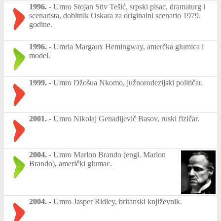
1996.
-
Umro Stojan Stiv Tešić, srpski pisac, dramaturg i
scenarista, dobitnik Oskara za originalni scenario 1979.
godine.
1996.
-
Umrla Margaux Hemingway, amerčka glumica i
model.
1999.
-
Umro Džošua Nkomo, južnorodezijski političar.
2001.
-
Umro Nikolaj Genadijevič Basov, ruski fizičar.
2004.
-
Umro Marlon Brando (engl. Marlon
Brando), američki glumac.
2004.
-
Umro Jasper Ridley, britanski književnik.