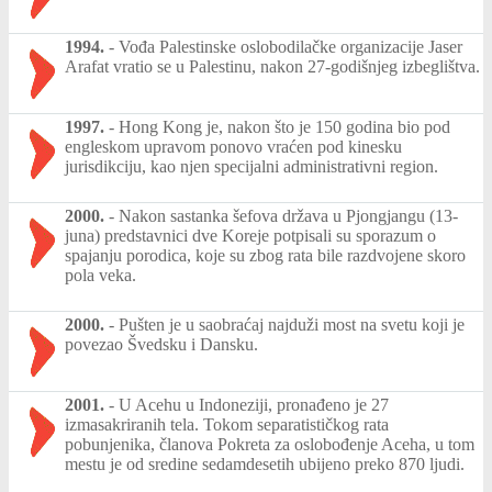
1994.
-
Vođa Palestinske oslobodilačke organizacije Jaser
Arafat vratio se u Palestinu, nakon 27-godišnjeg izbeglištva.
1997.
-
Hong Kong je, nakon što je 150 godina bio pod
engleskom upravom ponovo vraćen pod kinesku
jurisdikciju, kao njen specijalni administrativni region.
2000.
-
Nakon sastanka šefova država u Pjongjangu (13-
juna) predstavnici dve Koreje potpisali su sporazum o
spajanju porodica, koje su zbog rata bile razdvojene skoro
pola veka.
2000.
-
Pušten je u saobraćaj najduži most na svetu koji je
povezao Švedsku i Dansku.
2001.
-
U Acehu u Indoneziji, pronađeno je 27
izmasakriranih tela. Tokom separatističkog rata
pobunjenika, članova Pokreta za oslobođenje Aceha, u tom
mestu je od sredine sedamdesetih ubijeno preko 870 ljudi.