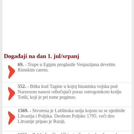
Događaji na dan 1. jul/srpanj
69.
-
Trupe u Egiptu proglasile Vespazijana devetim
Rimskim carem.
552.
-
Bitka kod Tagine u kojoj bizantska vojska pod
Narzesom nanosi odlučujući poraz ostrogotskom kralju
Totili, koji je pri tome poginuo.
1569.
-
Stvorena je Lublinska unija kojom su se ujedinile
Litvanija i Poljska. Deobom Poljske 1795. veći deo
Litvanije pripao je Rusiji.