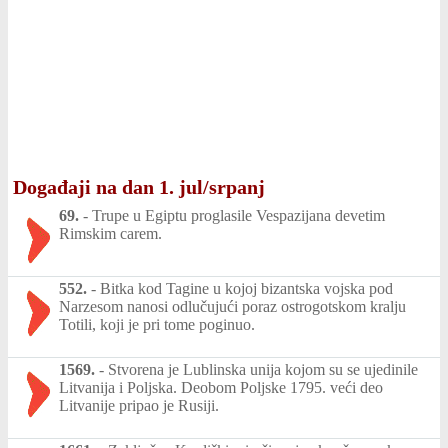
Događaji na dan 1. jul/srpanj
69.
-
Trupe u Egiptu proglasile Vespazijana devetim
Rimskim carem.
552.
-
Bitka kod Tagine u kojoj bizantska vojska pod
Narzesom nanosi odlučujući poraz ostrogotskom kralju
Totili, koji je pri tome poginuo.
1569.
-
Stvorena je Lublinska unija kojom su se ujedinile
Litvanija i Poljska. Deobom Poljske 1795. veći deo
Litvanije pripao je Rusiji.