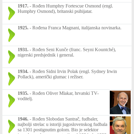
1917.
-
Rođen Humphry Fortescue Osmond (engl.
Humphry Osmond), britanski psihijatar.
1925.
-
Rođena Franca Magnani, italijanska novinarka.
1931.
-
Rođen Seni Kunče (franc. Seyni Kountché),
nigerski predsjednik i general.
1934.
-
Rođen Sidni Irvin Polak (engl. Sydney Irwin
Pollack), američki glumac i režiser.
1935.
-
Rođen Oliver Mlakar, hrvatski TV-
voditelj.
1946.
-
Rođen Slobodan Santrač, fudbaler,
najbolji strelac u istoriji jugoslovenskog fudbala
sa 1301 postignutim golom. Bio je selektor