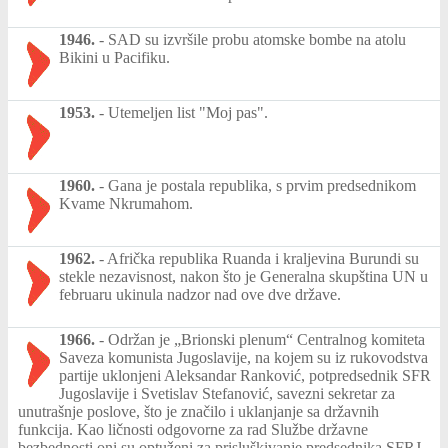
1946.
-
SAD su izvršile probu atomske bombe na atolu
Bikini u Pacifiku.
1953.
-
Utemeljen list "Moj pas".
1960.
-
Gana je postala republika, s prvim predsednikom
Kvame Nkrumahom.
1962.
-
Afrička republika Ruanda i kraljevina Burundi su
stekle nezavisnost, nakon što je Generalna skupština UN u
februaru ukinula nadzor nad ove dve države.
1966.
-
Održan je „Brionski plenum“ Centralnog komiteta
Saveza komunista Jugoslavije, na kojem su iz rukovodstva
partije uklonjeni Aleksandar Ranković, potpredsednik SFR
Jugoslavije i Svetislav Stefanović, savezni sekretar za
unutrašnje poslove, što je značilo i uklanjanje sa državnih
funkcija. Kao ličnosti odgovorne za rad Službe državne
bezbednosti oni su optuženi za prisluškivanje predsednika SFRJ