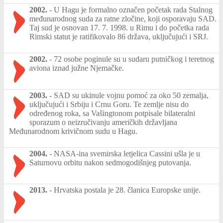
2002.
-
U Hagu je formalno označen početak rada Stalnog
međunarodnog suda za ratne zločine, koji osporavaju SAD.
Taj sud je osnovan 17. 7. 1998. u Rimu i do početka rada
Rimski statut je ratifikovalo 86 država, uključujući i SRJ.
2002.
-
72 osobe poginule su u sudaru putničkog i teretnog
aviona iznad južne Njemačke.
2003.
-
SAD su ukinule vojnu pomoć za oko 50 zemalja,
uključujući i Srbiju i Crnu Goru. Te zemlje nisu do
određenog roka, sa Vašingtonom potpisale bilateralni
sporazum o neizručivanju američkih državljana
Međunarodnom krivičnom sudu u Hagu.
2004.
-
NASA-ina svemirska letjelica Cassini ušla je u
Saturnovu orbitu nakon sedmogodišnjeg putovanja.
2013.
-
Hrvatska postala je 28. članica Europske unije.