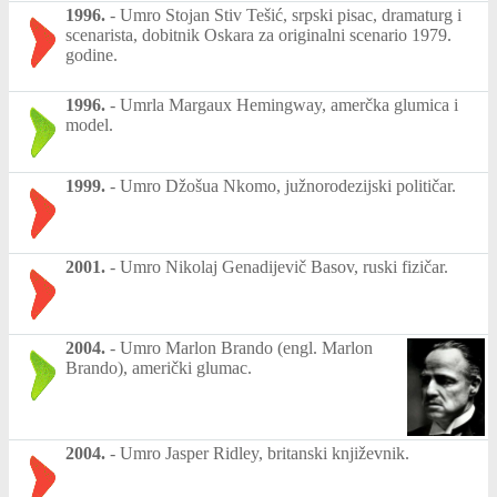
1996.
-
Umro Stojan Stiv Tešić, srpski pisac, dramaturg i
scenarista, dobitnik Oskara za originalni scenario 1979.
godine.
1996.
-
Umrla Margaux Hemingway, amerčka glumica i
model.
1999.
-
Umro Džošua Nkomo, južnorodezijski političar.
2001.
-
Umro Nikolaj Genadijevič Basov, ruski fizičar.
2004.
-
Umro Marlon Brando (engl. Marlon
Brando), američki glumac.
2004.
-
Umro Jasper Ridley, britanski književnik.