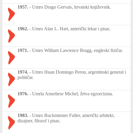
1957.
-
Umro Drago Gervais, hrvatski književnik.
1962.
-
Umro Alan L. Hart, američki lekar i pisac.
1971.
-
Umro William Lawrence Bragg, engleski fizičar.
1974.
-
Umro Huan Domingo Peron, argentinski general i
političar.
1976.
-
Umrla Anneliese Michel, žrtva egzorcizma.
1983.
-
Umro Buckminster Fuller, američki arhitekt,
dizajner, filozof i pisac.