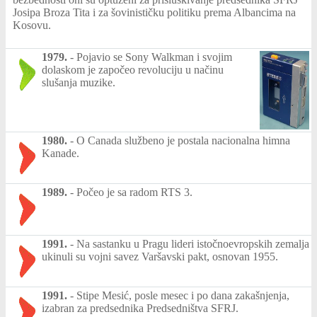
Josipa Broza Tita i za šovinističku politiku prema Albancima na
Kosovu.
1979.
-
Pojavio se Sony Walkman i svojim
dolaskom je započeo revoluciju u načinu
slušanja muzike.
1980.
-
O Canada službeno je postala nacionalna himna
Kanade.
1989.
-
Počeo je sa radom RTS 3.
1991.
-
Na sastanku u Pragu lideri istočnoevropskih zemalja
ukinuli su vojni savez Varšavski pakt, osnovan 1955.
1991.
-
Stipe Mesić, posle mesec i po dana zakašnjenja,
izabran za predsednika Predsedništva SFRJ.