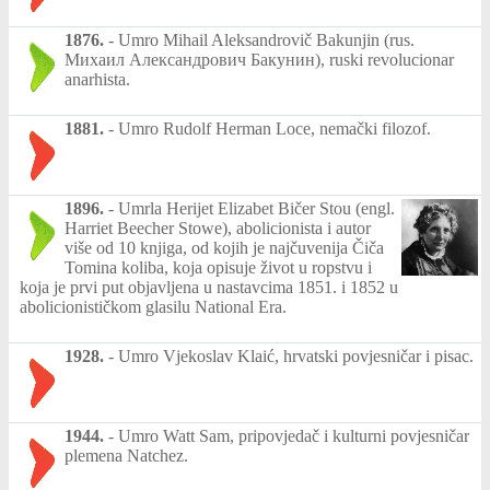
1876.
-
Umro Mihail Aleksandrovič Bakunjin (rus.
Михаил Александрович Бакунин), ruski revolucionar
anarhista.
1881.
-
Umro Rudolf Herman Loce, nemački filozof.
1896.
-
Umrla Herijet Elizabet Bičer Stou (engl.
Harriet Beecher Stowe), abolicionista i autor
više od 10 knjiga, od kojih je najčuvenija Čiča
Tomina koliba, koja opisuje život u ropstvu i
koja je prvi put objavljena u nastavcima 1851. i 1852 u
abolicionističkom glasilu National Era.
1928.
-
Umro Vjekoslav Klaić, hrvatski povjesničar i pisac.
1944.
-
Umro Watt Sam, pripovjedač i kulturni povjesničar
plemena Natchez.