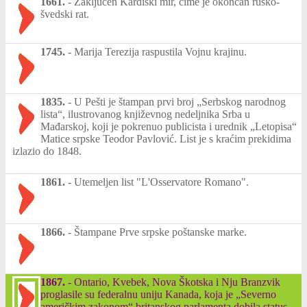
1661.
-
Zaključen Kardiški mir, čime je okončan rusko-
švedski rat.
1745.
-
Marija Terezija raspustila Vojnu krajinu.
1835.
-
U Pešti je štampan prvi broj „Serbskog narodnog
lista“, ilustrovanog književnog nedeljnika Srba u
Mađarskoj, koji je pokrenuo publicista i urednik „Letopisa“
Matice srpske Teodor Pavlović. List je s kraćim prekidima
izlazio do 1848.
1861.
-
Utemeljen list "L'Osservatore Romano".
1866.
-
Štampane Prve srpske poštanske marke.
1867.
-
Ontario, Kvebek, Nova Škotska i Nju Branzvik
proglasile su federalnu uniju Kanada, koja je „Severno
američkim zakonom“ britanskog parlamenta dobila status