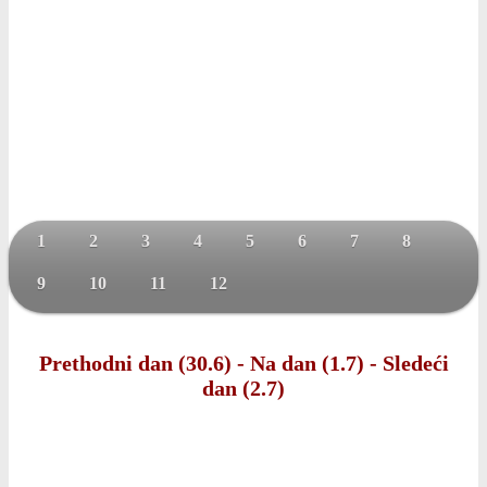
1
2
3
4
5
6
7
8
9
10
11
12
Prethodni dan (30.6)
-
Na dan (1.7)
-
Sledeći
dan (2.7)