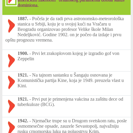
dominiona.
1887.
-
Počela je da radi prva astronomsko-meteorološka
stanica u Srbiji, koju je u svojoj kući na Vračaru u
Beogradu organizovao profesor Velike škole Milan
Nedeljković. Godine 1902. on je počeo da izdaje i prvu
opštu prognozu vremena.
1900.
-
Prvi let zrakoplovom kojeg je izgradio gof von
Zeppelin
1921.
-
Na tajnom sastanku u Šangaju osnovana je
Komunistička partija Kine, koja je 1949. preuzela vlast u
Kini.
1921.
-
Prvi put je primenjena vakcina za zaštitu dece od
tuberkuloze (BCG).
1942.
-
Njemačke trupe su u Drugom svetskom ratu, posle
osmomesečne opsade, zauzele Sevastopolj, najvažniju
rusku crnomorsku luku na poluostrvu Krim.