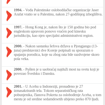
1994.
-
Vođa Palestinske oslobodilačke organizacije Jaser
Arafat vratio se u Palestinu, nakon 27-godišnjeg izbeglištva.
1997.
-
Hong Kong je, nakon što je 150 godina bio pod
engleskom upravom ponovo vraćen pod kinesku
jurisdikciju, kao njen specijalni administrativni region.
2000.
-
Nakon sastanka šefova država u Pjongjangu (13-
juna) predstavnici dve Koreje potpisali su sporazum o
spajanju porodica, koje su zbog rata bile razdvojene skoro
pola veka.
2000.
-
Pušten je u saobraćaj najduži most na svetu koji je
povezao Švedsku i Dansku.
2001.
-
U Acehu u Indoneziji, pronađeno je 27
izmasakriranih tela. Tokom separatističkog rata
pobunjenika, članova Pokreta za oslobođenje Aceha, u tom
mestu je od sredine sedamdesetih ubijeno preko 870 ljudi.