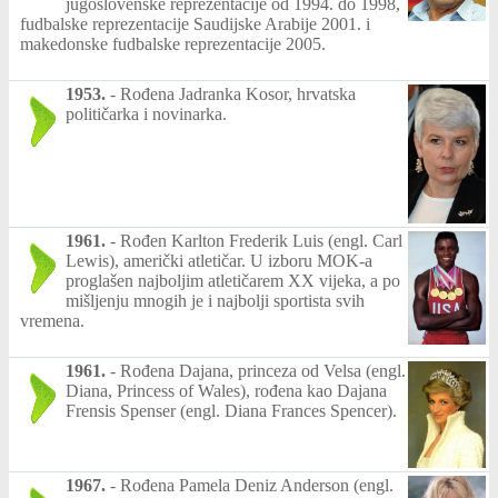
jugoslovenske reprezentacije od 1994. do 1998,
fudbalske reprezentacije Saudijske Arabije 2001. i
makedonske fudbalske reprezentacije 2005.
1953.
-
Rođena Jadranka Kosor, hrvatska
političarka i novinarka.
1961.
-
Rođen Karlton Frederik Luis (engl. Carl
Lewis), američki atletičar. U izboru MOK-a
proglašen najboljim atletičarem XX vijeka, a po
mišljenju mnogih je i najbolji sportista svih
vremena.
1961.
-
Rođena Dajana, princeza od Velsa (engl.
Diana, Princess of Wales), rođena kao Dajana
Frensis Spenser (engl. Diana Frances Spencer).
1967.
-
Rođena Pamela Deniz Anderson (engl.