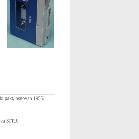
ski pakt, osnovan 1955.
štva SFRJ.