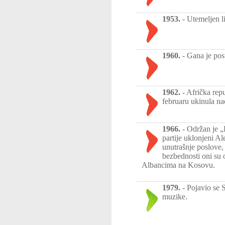
1953.
-
Utemeljen l
1960.
-
Gana je po
1962.
-
Afrička rep
februaru ukinula na
1966.
-
Održan je „
partije uklonjeni A
unutrašnje poslove,
bezbednosti oni su 
Albancima na Kosovu.
1979.
-
Pojavio se 
muzike.