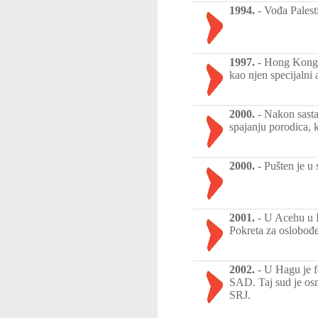
1994.
-
Vođa Palesti
1997.
-
Hong Kong j
kao njen specijalni 
2000.
-
Nakon sasta
spajanju porodica, 
2000.
-
Pušten je u
2001.
-
U Acehu u I
Pokreta za oslobođe
2002.
-
U Hagu je f
SAD. Taj sud je osn
SRJ.