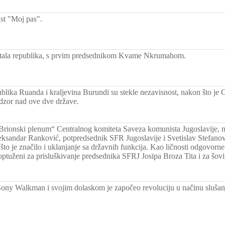
ist "Moj pas".
stala republika, s prvim predsednikom Kvame Nkrumahom.
ublika Ruanda i kraljevina Burundi su stekle nezavisnost, nakon što je
dzor nad ove dve države.
Brionski plenum“ Centralnog komiteta Saveza komunista Jugoslavije, 
leksandar Ranković, potpredsednik SFR Jugoslavije i Svetislav Stefanovi
 što je značilo i uklanjanje sa državnih funkcija. Kao ličnosti odgovorn
optuženi za prisluškivanje predsednika SFRJ Josipa Broza Tita i za šovi
Sony Walkman i svojim dolaskom je započeo revoluciju u načinu slušan