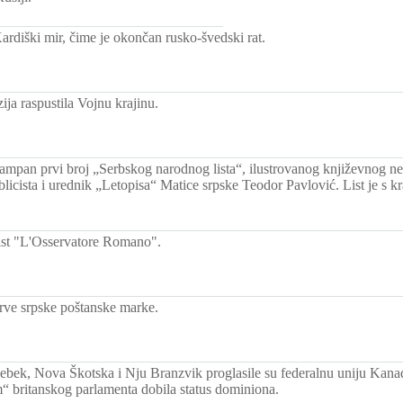
ardiški mir, čime je okončan rusko-švedski rat.
ija raspustila Vojnu krajinu.
štampan prvi broj „Serbskog narodnog lista“, ilustrovanog književnog n
blicista i urednik „Letopisa“ Matice srpske Teodor Pavlović. List je s k
ist "L'Osservatore Romano".
ve srpske poštanske marke.
ebek, Nova Škotska i Nju Branzvik proglasile su federalnu uniju Kana
 britanskog parlamenta dobila status dominiona.