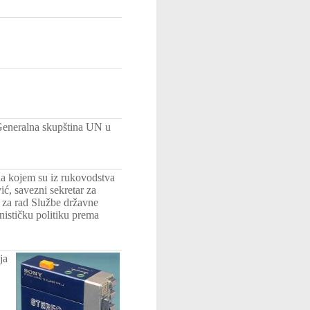
 Generalna skupština UN u
na kojem su iz rukovodstva
ć, savezni sekretar za
e za rad Službe državne
nističku politiku prema
ja