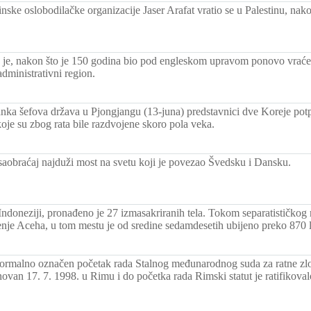
nske oslobodilačke organizacije Jaser Arafat vratio se u Palestinu, nak
e, nakon što je 150 godina bio pod engleskom upravom ponovo vraćen 
administrativni region.
nka šefova država u Pjongjangu (13-juna) predstavnici dve Koreje potp
koje su zbog rata bile razdvojene skoro pola veka.
 saobraćaj najduži most na svetu koji je povezao Švedsku i Dansku.
ndoneziji, pronađeno je 27 izmasakriranih tela. Tokom separatističkog 
nje Aceha, u tom mestu je od sredine sedamdesetih ubijeno preko 870 l
ormalno označen početak rada Stalnog međunarodnog suda za ratne zlo
ovan 17. 7. 1998. u Rimu i do početka rada Rimski statut je ratifikoval