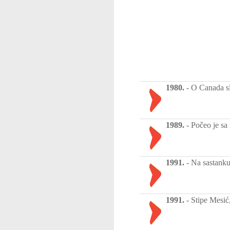
1980.
-
O Canada sl
1989.
-
Počeo je sa
1991.
-
Na sastanku
1991.
-
Stipe Mesić