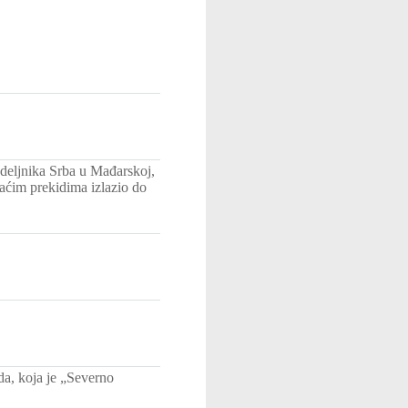
edeljnika Srba u Mađarskoj,
raćim prekidima izlazio do
da, koja je „Severno