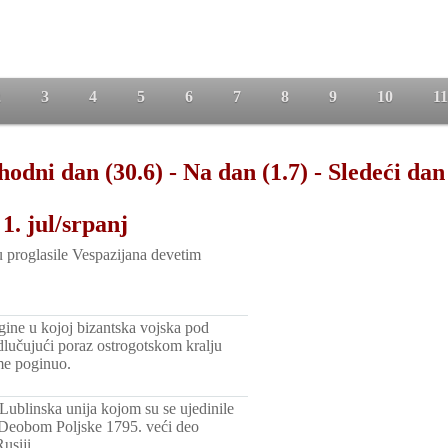
2
3
4
5
6
7
8
9
10
11
hodni dan (30.6)
-
Na dan (1.7)
-
Sledeći dan 
1. jul/srpanj
 proglasile Vespazijana devetim
gine u kojoj bizantska vojska pod
lučujući poraz ostrogotskom kralju
ome poginuo.
Lublinska unija kojom su se ujedinile
. Deobom Poljske 1795. veći deo
usiji.