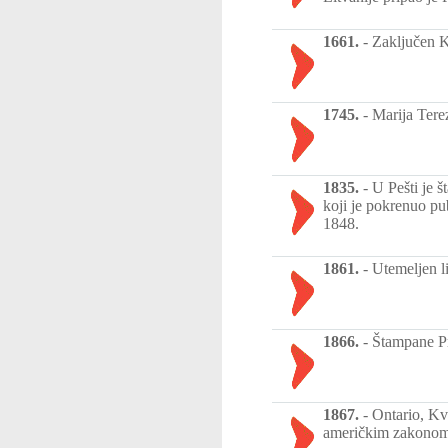
1661.
-
Zaključen K
1745.
-
Marija Terez
1835.
-
U Pešti je 
koji je pokrenuo pu
1848.
1861.
-
Utemeljen l
1866.
-
Štampane Pr
1867.
-
Ontario, Kv
američkim zakonom“