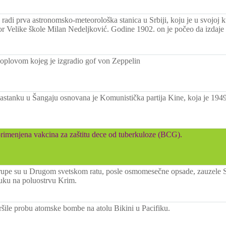
a radi prva astronomsko-meteorološka stanica u Srbiji, koju je u svojoj
r Velike škole Milan Nedeljković. Godine 1902. on je počeo da izdaje
akoplovom kojeg je izgradio gof von Zeppelin
astanku u Šangaju osnovana je Komunistička partija Kine, koja je 1949.
 primenjena vakcina za zaštitu dece od tuberkuloze (BCG).
upe su u Drugom svetskom ratu, posle osmomesečne opsade, zauzele Se
uku na poluostrvu Krim.
šile probu atomske bombe na atolu Bikini u Pacifiku.