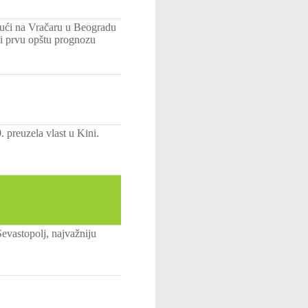
 kući na Vračaru u Beogradu
 i prvu opštu prognozu
 preuzela vlast u Kini.
vastopolj, najvažniju