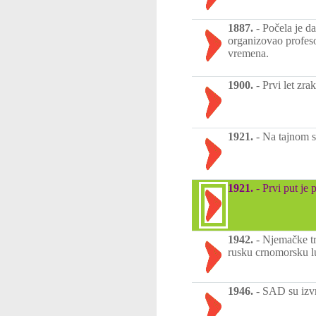
1887.
-
Počela je d
organizovao profeso
vremena.
1900.
-
Prvi let zr
1921.
-
Na tajnom s
1921.
-
Prvi put je
1942.
-
Njemačke tr
rusku crnomorsku l
1946.
-
SAD su izvr