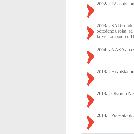
2002.
-
72 osobe po
2003.
-
SAD su ukin
određenog roka, sa
krivičnom sudu u 
2004.
-
NASA-ina sv
2013.
-
Hrvatska pos
2013.
-
Otvoren New
2014.
-
Početak obj