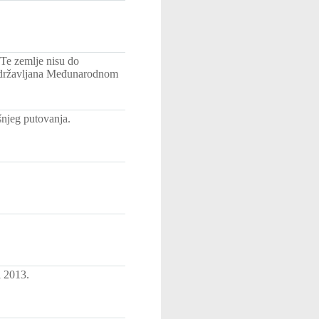
Te zemlje nisu do
h državljana Međunarodnom
šnjeg putovanja.
i 2013.