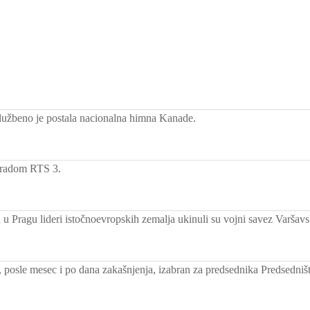
užbeno je postala nacionalna himna Kanade.
 radom RTS 3.
 u Pragu lideri istočnoevropskih zemalja ukinuli su vojni savez Varšav
, posle mesec i po dana zakašnjenja, izabran za predsednika Predsedni