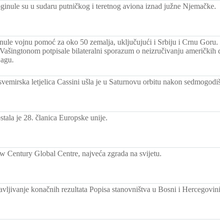
ginule su u sudaru putničkog i teretnog aviona iznad južne Njemačke.
ule vojnu pomoć za oko 50 zemalja, uključujući i Srbiju i Crnu Goru. 
 Vašingtonom potpisale bilateralni sporazum o neizručivanju američki
Hagu.
emirska letjelica Cassini ušla je u Saturnovu orbitu nakon sedmogodi
tala je 28. članica Europske unije.
 Century Global Centre, najveća zgrada na svijetu.
avljivanje konačnih rezultata Popisa stanovništva u Bosni i Hercegovin