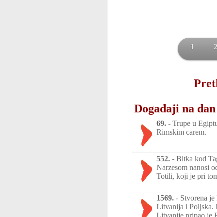
1
Pret
Događaji na dan 
69.
-
Trupe u Egiptu
Rimskim carem.
552.
-
Bitka kod Ta
Narzesom nanosi od
Totili, koji je pri t
1569.
-
Stvorena je 
Litvanija i Poljska
Litvanije pripao je R