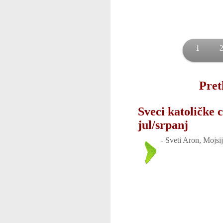
1
Pret
Sveci katoličke 
jul/srpanj
-
Sveti Aron, Mojsij