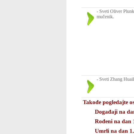
-
Sveti Oliver Plunk
mučenik.
-
Sveti Zhang Huail
Takođe pogledajte os
Događaji na dan
Rođeni na dan 1
Umrli na dan 1.