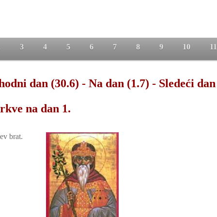
2
3
4
5
6
7
8
9
10
11
hodni dan (30.6)
-
Na dan (1.7)
-
Sledeći dan 
crkve na dan 1.
ev brat.