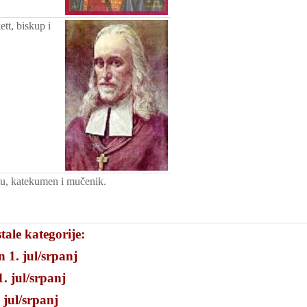
ett, biskup i
u, katekumen i mučenik.
tale kategorije:
 1. jul/srpanj
. jul/srpanj
 jul/srpanj