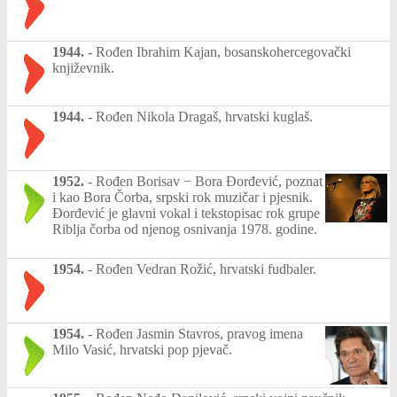
1944.
-
Rođen Ibrahim Kajan, bosanskohercegovački
književnik.
1944.
-
Rođen Nikola Dragaš, hrvatski kuglaš.
1952.
-
Rođen Borisav − Bora Đorđević, poznat
i kao Bora Čorba, srpski rok muzičar i pjesnik.
Đorđević je glavni vokal i tekstopisac rok grupe
Riblja čorba od njenog osnivanja 1978. godine.
1954.
-
Rođen Vedran Rožić, hrvatski fudbaler.
1954.
-
Rođen Jasmin Stavros, pravog imena
Milo Vasić, hrvatski pop pjevač.