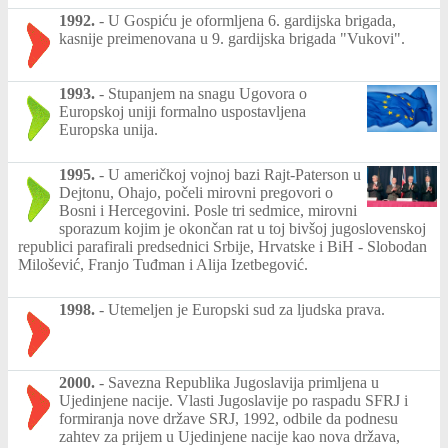
1992.
-
U Gospiću je oformljena 6. gardijska brigada,
kasnije preimenovana u 9. gardijska brigada "Vukovi".
1993.
-
Stupanjem na snagu Ugovora o
Europskoj uniji formalno uspostavljena
Europska unija.
1995.
-
U američkoj vojnoj bazi Rajt-Paterson u
Dejtonu, Ohajo, počeli mirovni pregovori o
Bosni i Hercegovini. Posle tri sedmice, mirovni
sporazum kojim je okončan rat u toj bivšoj jugoslovenskoj
republici parafirali predsednici Srbije, Hrvatske i BiH - Slobodan
Milošević, Franjo Tuđman i Alija Izetbegović.
1998.
-
Utemeljen je Europski sud za ljudska prava.
2000.
-
Savezna Republika Jugoslavija primljena u
Ujedinjene nacije. Vlasti Jugoslavije po raspadu SFRJ i
formiranja nove države SRJ, 1992, odbile da podnesu
zahtev za prijem u Ujedinjene nacije kao nova država,