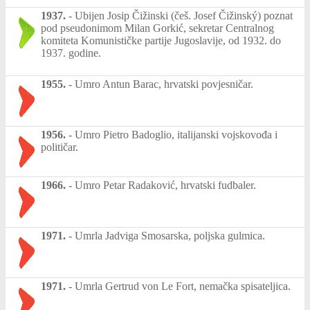
1937.
-
Ubijen Josip Čižinski (češ. Josef Čižinský) poznat
pod pseudonimom Milan Gorkić, sekretar Centralnog
komiteta Komunističke partije Jugoslavije, od 1932. do
1937. godine.
1955.
-
Umro Antun Barac, hrvatski povjesničar.
1956.
-
Umro Pietro Badoglio, italijanski vojskovođa i
političar.
1966.
-
Umro Petar Radaković, hrvatski fudbaler.
1971.
-
Umrla Jadviga Smosarska, poljska gulmica.
1971.
-
Umrla Gertrud von Le Fort, nemačka spisateljica.