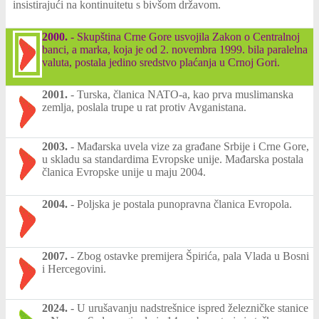
insistirajući na kontinuitetu s bivšom državom.
2000.
-
Skupština Crne Gore usvojila Zakon o Centralnoj
banci, a marka, koja je od 2. novembra 1999. bila paralelna
valuta, postala jedino sredstvo plaćanja u Crnoj Gori.
2001.
-
Turska, članica NATO-a, kao prva muslimanska
zemlja, poslala trupe u rat protiv Avganistana.
2003.
-
Mađarska uvela vize za građane Srbije i Crne Gore,
u skladu sa standardima Evropske unije. Mađarska postala
članica Evropske unije u maju 2004.
2004.
-
Poljska je postala punopravna članica Evropola.
2007.
-
Zbog ostavke premijera Špirića, pala Vlada u Bosni
i Hercegovini.
2024.
-
U urušavanju nadstrešnice ispred železničke stanice