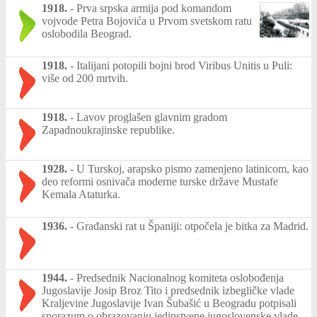
1918.
-
Prva srpska armija pod komandom
vojvode Petra Bojovića u Prvom svetskom ratu
oslobodila Beograd.
1918.
-
Italijani potopili bojni brod Viribus Unitis u Puli:
više od 200 mrtvih.
1918.
-
Lavov proglašen glavnim gradom
Zapadnoukrajinske republike.
1928.
-
U Turskoj, arapsko pismo zamenjeno latinicom, kao
deo reformi osnivača moderne turske države Mustafe
Kemala Ataturka.
1936.
-
Građanski rat u Španiji: otpočela je bitka za Madrid.
1944.
-
Predsednik Nacionalnog komiteta oslobođenja
Jugoslavije Josip Broz Tito i predsednik izbegličke vlade
Kraljevine Jugoslavije Ivan Šubašić u Beogradu potpisali
sporazum o obrazovanju jedinstvene jugoslovenske vlade