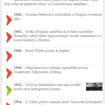
koja treba da pripremi izbore za Ustavotvornu skupštinu.
1944.
-
Sremska Mitrovica oslobođena u Drugom svetskom
ratu.
1945.
-
Velika Britanija saopštila da je lider nacističke
Nemačke Adolf Hitler najverovatnije izvršio samoubistvo u
svom bunkeru u Berlinu.
1946.
-
Karol Vojtila postao je kaplan.
1949.
-
Objavljeno prvo izdanje njemačkih novina
Frankfurter Allgemeine Zeitung.
1952.
-
SAD na Maršalskim ostrvima izvršile
probu prve hidrogenske bombe.
1954.
-
U Alžiru počeo ustanak protiv francuske kolonijalne