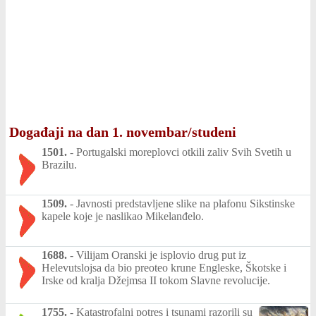
Događaji na dan 1. novembar/studeni
1501.
-
Portugalski moreplovci otkili zaliv Svih Svetih u
Brazilu.
1509.
-
Javnosti predstavljene slike na plafonu Sikstinske
kapele koje je naslikao Mikelanđelo.
1688.
-
Vilijam Oranski je isplovio drug put iz
Helevutslojsa da bio preoteo krune Engleske, Škotske i
Irske od kralja Džejmsa II tokom Slavne revolucije.
1755.
-
Katastrofalni potres i tsunami razorili su