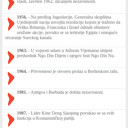
vlasti, završen 1962, sticanjem nezavisnosti.
1956.
-
Na predlog Jugoslavije, Generalna skupština
Ujedinjenih nacija usvojila rezoluciju kojom je traženo da
Velika Britanija, Francuska i Izrael odmah obustave
oružane akcije, povuku se sa teritorije Egipta i omoguće
otvaranje Sueckog kanala.
1963.
-
U vojnom udaru u Južnom Vijetnamu ubijeni
predsednik Ngo Din Dijem i njegov brat Ngo Din Nu.
1964.
-
Privremeno je otvoren prolaz u Berlinskom zidu.
1981.
-
Antigva i Barbuda je dobila nezavisnost.
1987.
-
Lider Kine Deng Sjaoping povukao se sa svih
funkcija u Komunističkoj partiji.