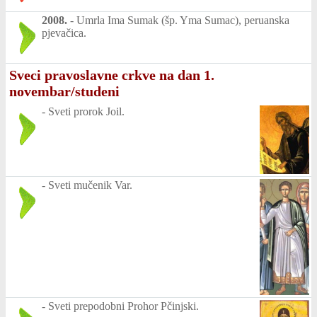
2008.
-
Umrla Ima Sumak (šp. Yma Sumac), peruanska
pjevačica.
Sveci pravoslavne crkve na dan 1.
novembar/studeni
-
Sveti prorok Joil.
-
Sveti mučenik Var.
-
Sveti prepodobni Prohor Pčinjski.