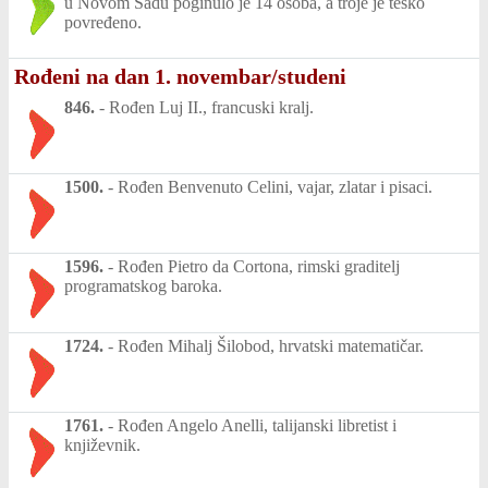
u Novom Sadu poginulo je 14 osoba, a troje je teško
povređeno.
Rođeni na dan 1. novembar/studeni
846.
-
Rođen Luj II., francuski kralj.
1500.
-
Rođen Benvenuto Celini, vajar, zlatar i pisaci.
1596.
-
Rođen Pietro da Cortona, rimski graditelj
programatskog baroka.
1724.
-
Rođen Mihalj Šilobod, hrvatski matematičar.
1761.
-
Rođen Angelo Anelli, talijanski libretist i
književnik.