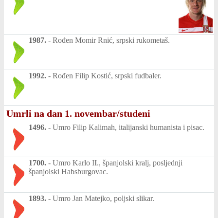
1987.
-
Rođen Momir Rnić, srpski rukometaš.
1992.
-
Rođen Filip Kostić, srpski fudbaler.
Umrli na dan 1. novembar/studeni
1496.
-
Umro Filip Kalimah, italijanski humanista i pisac.
1700.
-
Umro Karlo II., španjolski kralj, posljednji
španjolski Habsburgovac.
1893.
-
Umro Jan Matejko, poljski slikar.