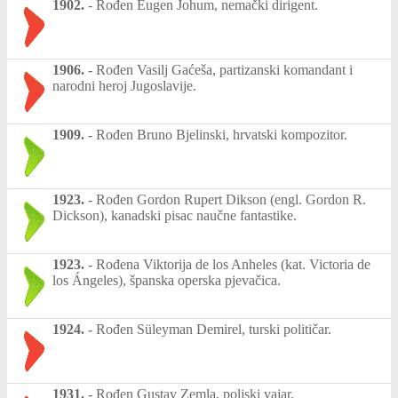
1902.
-
Rođen Eugen Johum, nemački dirigent.
1906.
-
Rođen Vasilj Gaćeša, partizanski komandant i
narodni heroj Jugoslavije.
1909.
-
Rođen Bruno Bjelinski, hrvatski kompozitor.
1923.
-
Rođen Gordon Rupert Dikson (engl. Gordon R.
Dickson), kanadski pisac naučne fantastike.
1923.
-
Rođena Viktorija de los Anheles (kat. Victoria de
los Ángeles), španska operska pjevačica.
1924.
-
Rođen Süleyman Demirel, turski političar.
1931.
-
Rođen Gustav Zemla, poljski vajar.