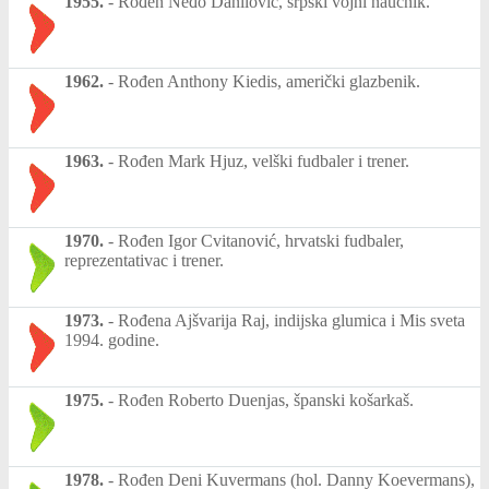
1955.
-
Rođen Neđo Danilović, srpski vojni naučnik.
1962.
-
Rođen Anthony Kiedis, američki glazbenik.
1963.
-
Rođen Mark Hjuz, velški fudbaler i trener.
1970.
-
Rođen Igor Cvitanović, hrvatski fudbaler,
reprezentativac i trener.
1973.
-
Rođena Ajšvarija Raj, indijska glumica i Mis sveta
1994. godine.
1975.
-
Rođen Roberto Duenjas, španski košarkaš.
1978.
-
Rođen Deni Kuvermans (hol. Danny Koevermans),