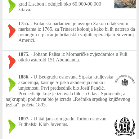
grad Lisabon i odnijeli oko 60.000-90.000
žrtava.
1755.
-
Britanski parlament je usvojio Zakon o taksenim
markama iz 1765. za Trinaest kolonija kako bi ih naterao da
pomognu u plaćanju britanskih vojnih operacija u Severnoj
Americi.
1875.
-
Johann Palisa iz Mornaričke zvjezdarnice u Puli
otkrio asteroid 151 Abundantia.
1886.
-
U Beogradu osnovana Srpska kraljevska
akademija, kasnije Srpska akademija nauka i
umjetnosti. Prvi predsednik bio Josif Pančić.
Prve edicije koje je izdavala bile su Glas i Spomenik, a
najkrupniji poduhvat bio je izrada „Rečnika srpskog književnog
jezika“, početa 1893.
1897.
-
U italijanskom gradu Torinu osnovan
Fudbalski Klub Juventus.