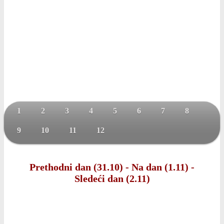
1
2
3
4
5
6
7
8
9
10
11
12
Prethodni dan (31.10)
-
Na dan (1.11)
-
Sledeći dan (2.11)