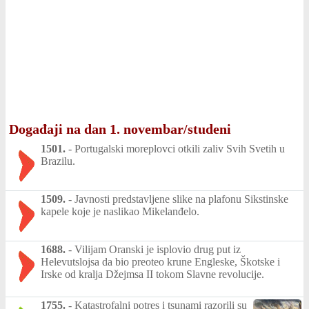
Događaji na dan 1. novembar/studeni
1501.
-
Portugalski moreplovci otkili zaliv Svih Svetih u
Brazilu.
1509.
-
Javnosti predstavljene slike na plafonu Sikstinske
kapele koje je naslikao Mikelanđelo.
1688.
-
Vilijam Oranski je isplovio drug put iz
Helevutslojsa da bio preoteo krune Engleske, Škotske i
Irske od kralja Džejmsa II tokom Slavne revolucije.
1755.
-
Katastrofalni potres i tsunami razorili su