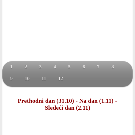
1
2
3
4
5
6
7
8
9
10
11
12
Prethodni dan (31.10)
-
Na dan (1.11)
-
Sledeći dan (2.11)