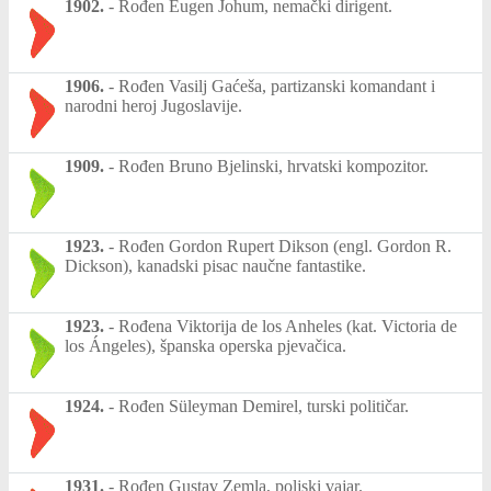
1902.
-
Rođen Eugen Johum, nemački dirigent.
1906.
-
Rođen Vasilj Gaćeša, partizanski komandant i
narodni heroj Jugoslavije.
1909.
-
Rođen Bruno Bjelinski, hrvatski kompozitor.
1923.
-
Rođen Gordon Rupert Dikson (engl. Gordon R.
Dickson), kanadski pisac naučne fantastike.
1923.
-
Rođena Viktorija de los Anheles (kat. Victoria de
los Ángeles), španska operska pjevačica.
1924.
-
Rođen Süleyman Demirel, turski političar.
1931.
-
Rođen Gustav Zemla, poljski vajar.