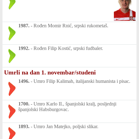
1987.
-
Rođen Momir Rnić, srpski rukometaš.
1992.
-
Rođen Filip Kostić, srpski fudbaler.
Umrli na dan 1. novembar/studeni
1496.
-
Umro Filip Kalimah, italijanski humanista i pisac.
1700.
-
Umro Karlo II., španjolski kralj, posljednji
španjolski Habsburgovac.
1893.
-
Umro Jan Matejko, poljski slikar.