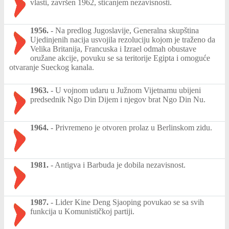
vlasti, završen 1962, sticanjem nezavisnosti.
1956.
-
Na predlog Jugoslavije, Generalna skupština
Ujedinjenih nacija usvojila rezoluciju kojom je traženo da
Velika Britanija, Francuska i Izrael odmah obustave
oružane akcije, povuku se sa teritorije Egipta i omoguće
otvaranje Sueckog kanala.
1963.
-
U vojnom udaru u Južnom Vijetnamu ubijeni
predsednik Ngo Din Dijem i njegov brat Ngo Din Nu.
1964.
-
Privremeno je otvoren prolaz u Berlinskom zidu.
1981.
-
Antigva i Barbuda je dobila nezavisnost.
1987.
-
Lider Kine Deng Sjaoping povukao se sa svih
funkcija u Komunističkoj partiji.