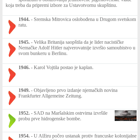
koja treba da pripremi izbore za Ustavotvornu skupštinu.
1944.
-
Sremska Mitrovica oslobođena u Drugom svetskom
ratu.
1945.
-
Velika Britanija saopštila da je lider nacističke
Nemačke Adolf Hitler najverovatnije izvršio samoubistvo u
svom bunkeru u Berlinu.
1946.
-
Karol Vojtila postao je kaplan.
1949.
-
Objavljeno prvo izdanje njemačkih novina
Frankfurter Allgemeine Zeitung.
1952.
-
SAD na Maršalskim ostrvima izvršile
probu prve hidrogenske bombe.
1954.
-
U Alžiru počeo ustanak protiv francuske kolonijalne