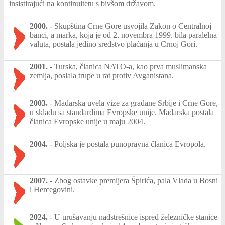
insistirajući na kontinuitetu s bivšom državom.
2000.
-
Skupština Crne Gore usvojila Zakon o Centralnoj
banci, a marka, koja je od 2. novembra 1999. bila paralelna
valuta, postala jedino sredstvo plaćanja u Crnoj Gori.
2001.
-
Turska, članica NATO-a, kao prva muslimanska
zemlja, poslala trupe u rat protiv Avganistana.
2003.
-
Mađarska uvela vize za građane Srbije i Crne Gore,
u skladu sa standardima Evropske unije. Mađarska postala
članica Evropske unije u maju 2004.
2004.
-
Poljska je postala punopravna članica Evropola.
2007.
-
Zbog ostavke premijera Špirića, pala Vlada u Bosni
i Hercegovini.
2024.
-
U urušavanju nadstrešnice ispred železničke stanice