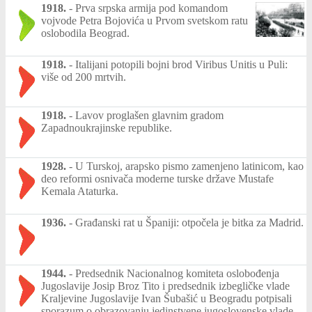
1918.
-
Prva srpska armija pod komandom
vojvode Petra Bojovića u Prvom svetskom ratu
oslobodila Beograd.
1918.
-
Italijani potopili bojni brod Viribus Unitis u Puli:
više od 200 mrtvih.
1918.
-
Lavov proglašen glavnim gradom
Zapadnoukrajinske republike.
1928.
-
U Turskoj, arapsko pismo zamenjeno latinicom, kao
deo reformi osnivača moderne turske države Mustafe
Kemala Ataturka.
1936.
-
Građanski rat u Španiji: otpočela je bitka za Madrid.
1944.
-
Predsednik Nacionalnog komiteta oslobođenja
Jugoslavije Josip Broz Tito i predsednik izbegličke vlade
Kraljevine Jugoslavije Ivan Šubašić u Beogradu potpisali
sporazum o obrazovanju jedinstvene jugoslovenske vlade