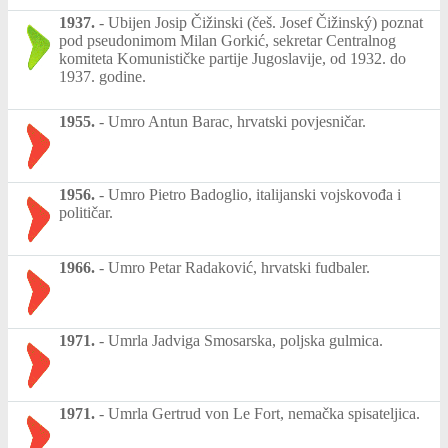
1937.
-
Ubijen Josip Čižinski (češ. Josef Čižinský) poznat
pod pseudonimom Milan Gorkić, sekretar Centralnog
komiteta Komunističke partije Jugoslavije, od 1932. do
1937. godine.
1955.
-
Umro Antun Barac, hrvatski povjesničar.
1956.
-
Umro Pietro Badoglio, italijanski vojskovođa i
političar.
1966.
-
Umro Petar Radaković, hrvatski fudbaler.
1971.
-
Umrla Jadviga Smosarska, poljska gulmica.
1971.
-
Umrla Gertrud von Le Fort, nemačka spisateljica.