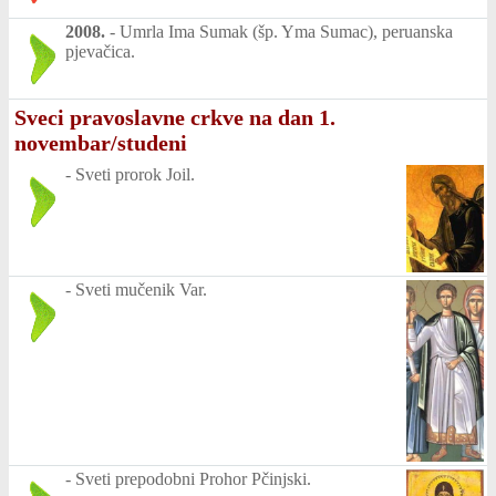
2008.
-
Umrla Ima Sumak (šp. Yma Sumac), peruanska
pjevačica.
Sveci pravoslavne crkve na dan 1.
novembar/studeni
-
Sveti prorok Joil.
-
Sveti mučenik Var.
-
Sveti prepodobni Prohor Pčinjski.