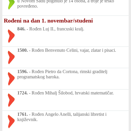
u Novom Sadu poginulo je 14 osoba, a troje je teško
povređeno.
Rođeni na dan 1. novembar/studeni
846.
-
Rođen Luj II., francuski kralj.
1500.
-
Rođen Benvenuto Celini, vajar, zlatar i pisaci.
1596.
-
Rođen Pietro da Cortona, rimski graditelj
programatskog baroka.
1724.
-
Rođen Mihalj Šilobod, hrvatski matematičar.
1761.
-
Rođen Angelo Anelli, talijanski libretist i
književnik.