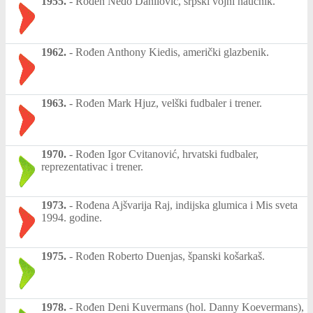
1955.
-
Rođen Neđo Danilović, srpski vojni naučnik.
1962.
-
Rođen Anthony Kiedis, američki glazbenik.
1963.
-
Rođen Mark Hjuz, velški fudbaler i trener.
1970.
-
Rođen Igor Cvitanović, hrvatski fudbaler,
reprezentativac i trener.
1973.
-
Rođena Ajšvarija Raj, indijska glumica i Mis sveta
1994. godine.
1975.
-
Rođen Roberto Duenjas, španski košarkaš.
1978.
-
Rođen Deni Kuvermans (hol. Danny Koevermans),