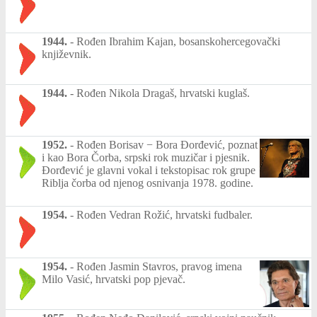
1944.
-
Rođen Ibrahim Kajan, bosanskohercegovački
književnik.
1944.
-
Rođen Nikola Dragaš, hrvatski kuglaš.
1952.
-
Rođen Borisav − Bora Đorđević, poznat
i kao Bora Čorba, srpski rok muzičar i pjesnik.
Đorđević je glavni vokal i tekstopisac rok grupe
Riblja čorba od njenog osnivanja 1978. godine.
1954.
-
Rođen Vedran Rožić, hrvatski fudbaler.
1954.
-
Rođen Jasmin Stavros, pravog imena
Milo Vasić, hrvatski pop pjevač.