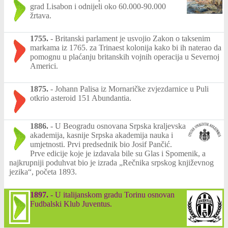
grad Lisabon i odnijeli oko 60.000-90.000
žrtava.
1755.
-
Britanski parlament je usvojio Zakon o taksenim
markama iz 1765. za Trinaest kolonija kako bi ih naterao da
pomognu u plaćanju britanskih vojnih operacija u Severnoj
Americi.
1875.
-
Johann Palisa iz Mornaričke zvjezdarnice u Puli
otkrio asteroid 151 Abundantia.
1886.
-
U Beogradu osnovana Srpska kraljevska
akademija, kasnije Srpska akademija nauka i
umjetnosti. Prvi predsednik bio Josif Pančić.
Prve edicije koje je izdavala bile su Glas i Spomenik, a
najkrupniji poduhvat bio je izrada „Rečnika srpskog književnog
jezika“, početa 1893.
1897.
-
U italijanskom gradu Torinu osnovan
Fudbalski Klub Juventus.