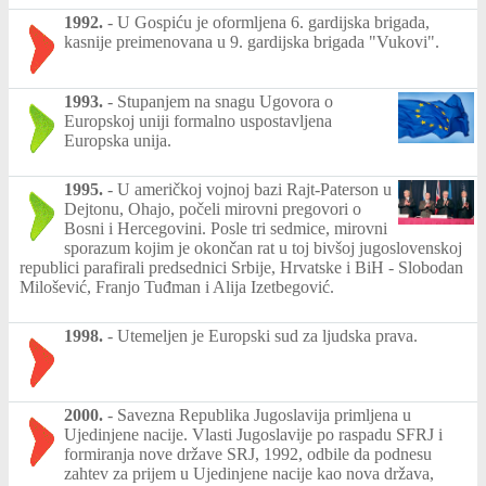
1992.
-
U Gospiću je oformljena 6. gardijska brigada,
kasnije preimenovana u 9. gardijska brigada "Vukovi".
1993.
-
Stupanjem na snagu Ugovora o
Europskoj uniji formalno uspostavljena
Europska unija.
1995.
-
U američkoj vojnoj bazi Rajt-Paterson u
Dejtonu, Ohajo, počeli mirovni pregovori o
Bosni i Hercegovini. Posle tri sedmice, mirovni
sporazum kojim je okončan rat u toj bivšoj jugoslovenskoj
republici parafirali predsednici Srbije, Hrvatske i BiH - Slobodan
Milošević, Franjo Tuđman i Alija Izetbegović.
1998.
-
Utemeljen je Europski sud za ljudska prava.
2000.
-
Savezna Republika Jugoslavija primljena u
Ujedinjene nacije. Vlasti Jugoslavije po raspadu SFRJ i
formiranja nove države SRJ, 1992, odbile da podnesu
zahtev za prijem u Ujedinjene nacije kao nova država,