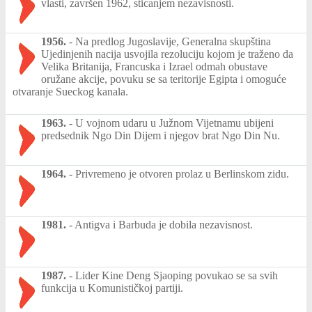
vlasti, završen 1962, sticanjem nezavisnosti.
1956.
-
Na predlog Jugoslavije, Generalna skupština
Ujedinjenih nacija usvojila rezoluciju kojom je traženo da
Velika Britanija, Francuska i Izrael odmah obustave
oružane akcije, povuku se sa teritorije Egipta i omoguće
otvaranje Sueckog kanala.
1963.
-
U vojnom udaru u Južnom Vijetnamu ubijeni
predsednik Ngo Din Dijem i njegov brat Ngo Din Nu.
1964.
-
Privremeno je otvoren prolaz u Berlinskom zidu.
1981.
-
Antigva i Barbuda je dobila nezavisnost.
1987.
-
Lider Kine Deng Sjaoping povukao se sa svih
funkcija u Komunističkoj partiji.