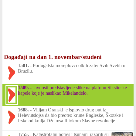
Događaji na dan 1. novembar/studeni
1501.
-
Portugalski moreplovci otkili zaliv Svih Svetih u
Brazilu.
1509.
-
Javnosti predstavljene slike na plafonu Sikstinske
kapele koje je naslikao Mikelanđelo.
1688.
-
Vilijam Oranski je isplovio drug put iz
Helevutslojsa da bio preoteo krune Engleske, Škotske i
Irske od kralja Džejmsa II tokom Slavne revolucije.
1755.
-
Katastrofalni potres i tsunami razorili su