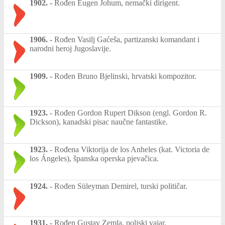
1902.
-
Rođen Eugen Johum, nemački dirigent.
1906.
-
Rođen Vasilj Gaćeša, partizanski komandant i
narodni heroj Jugoslavije.
1909.
-
Rođen Bruno Bjelinski, hrvatski kompozitor.
1923.
-
Rođen Gordon Rupert Dikson (engl. Gordon R.
Dickson), kanadski pisac naučne fantastike.
1923.
-
Rođena Viktorija de los Anheles (kat. Victoria de
los Ángeles), španska operska pjevačica.
1924.
-
Rođen Süleyman Demirel, turski političar.
1931.
-
Rođen Gustav Zemla, poljski vajar.