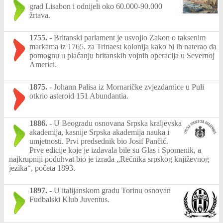
grad Lisabon i odnijeli oko 60.000-90.000
žrtava.
1755.
-
Britanski parlament je usvojio Zakon o taksenim
markama iz 1765. za Trinaest kolonija kako bi ih naterao da
pomognu u plaćanju britanskih vojnih operacija u Severnoj
Americi.
1875.
-
Johann Palisa iz Mornaričke zvjezdarnice u Puli
otkrio asteroid 151 Abundantia.
1886.
-
U Beogradu osnovana Srpska kraljevska
akademija, kasnije Srpska akademija nauka i
umjetnosti. Prvi predsednik bio Josif Pančić.
Prve edicije koje je izdavala bile su Glas i Spomenik, a
najkrupniji poduhvat bio je izrada „Rečnika srpskog književnog
jezika“, početa 1893.
1897.
-
U italijanskom gradu Torinu osnovan
Fudbalski Klub Juventus.