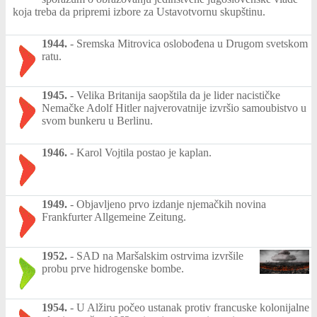
koja treba da pripremi izbore za Ustavotvornu skupštinu.
1944.
-
Sremska Mitrovica oslobođena u Drugom svetskom
ratu.
1945.
-
Velika Britanija saopštila da je lider nacističke
Nemačke Adolf Hitler najverovatnije izvršio samoubistvo u
svom bunkeru u Berlinu.
1946.
-
Karol Vojtila postao je kaplan.
1949.
-
Objavljeno prvo izdanje njemačkih novina
Frankfurter Allgemeine Zeitung.
1952.
-
SAD na Maršalskim ostrvima izvršile
probu prve hidrogenske bombe.
1954.
-
U Alžiru počeo ustanak protiv francuske kolonijalne