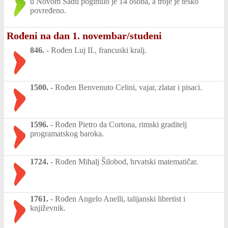
u Novom Sadu poginulo je 14 osoba, a troje je teško
povređeno.
Rođeni na dan 1. novembar/studeni
846.
-
Rođen Luj II., francuski kralj.
1500.
-
Rođen Benvenuto Celini, vajar, zlatar i pisaci.
1596.
-
Rođen Pietro da Cortona, rimski graditelj
programatskog baroka.
1724.
-
Rođen Mihalj Šilobod, hrvatski matematičar.
1761.
-
Rođen Angelo Anelli, talijanski libretist i
književnik.