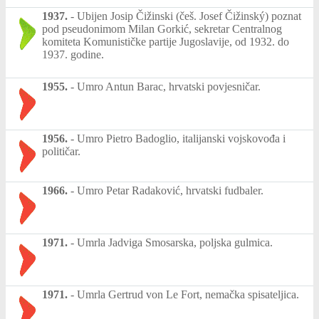
1937.
-
Ubijen Josip Čižinski (češ. Josef Čižinský) poznat
pod pseudonimom Milan Gorkić, sekretar Centralnog
komiteta Komunističke partije Jugoslavije, od 1932. do
1937. godine.
1955.
-
Umro Antun Barac, hrvatski povjesničar.
1956.
-
Umro Pietro Badoglio, italijanski vojskovođa i
političar.
1966.
-
Umro Petar Radaković, hrvatski fudbaler.
1971.
-
Umrla Jadviga Smosarska, poljska gulmica.
1971.
-
Umrla Gertrud von Le Fort, nemačka spisateljica.