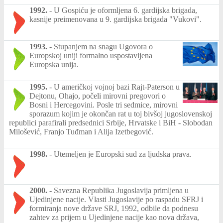
1992.
-
U Gospiću je oformljena 6. gardijska brigada,
kasnije preimenovana u 9. gardijska brigada "Vukovi".
1993.
-
Stupanjem na snagu Ugovora o
Europskoj uniji formalno uspostavljena
Europska unija.
1995.
-
U američkoj vojnoj bazi Rajt-Paterson u
Dejtonu, Ohajo, počeli mirovni pregovori o
Bosni i Hercegovini. Posle tri sedmice, mirovni
sporazum kojim je okončan rat u toj bivšoj jugoslovenskoj
republici parafirali predsednici Srbije, Hrvatske i BiH - Slobodan
Milošević, Franjo Tuđman i Alija Izetbegović.
1998.
-
Utemeljen je Europski sud za ljudska prava.
2000.
-
Savezna Republika Jugoslavija primljena u
Ujedinjene nacije. Vlasti Jugoslavije po raspadu SFRJ i
formiranja nove države SRJ, 1992, odbile da podnesu
zahtev za prijem u Ujedinjene nacije kao nova država,