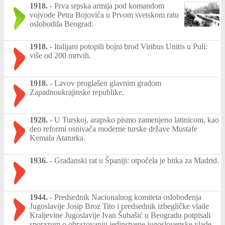
1918.
-
Prva srpska armija pod komandom
vojvode Petra Bojovića u Prvom svetskom ratu
oslobodila Beograd.
1918.
-
Italijani potopili bojni brod Viribus Unitis u Puli:
više od 200 mrtvih.
1918.
-
Lavov proglašen glavnim gradom
Zapadnoukrajinske republike.
1928.
-
U Turskoj, arapsko pismo zamenjeno latinicom, kao
deo reformi osnivača moderne turske države Mustafe
Kemala Ataturka.
1936.
-
Građanski rat u Španiji: otpočela je bitka za Madrid.
1944.
-
Predsednik Nacionalnog komiteta oslobođenja
Jugoslavije Josip Broz Tito i predsednik izbegličke vlade
Kraljevine Jugoslavije Ivan Šubašić u Beogradu potpisali
sporazum o obrazovanju jedinstvene jugoslovenske vlade