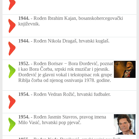
1944.
-
Rođen Ibrahim Kajan, bosanskohercegovački
književnik.
1944.
-
Rođen Nikola Dragaš, hrvatski kuglaš.
1952.
-
Rođen Borisav − Bora Đorđević, poznat
i kao Bora Čorba, srpski rok muzičar i pjesnik.
Đorđević je glavni vokal i tekstopisac rok grupe
Riblja čorba od njenog osnivanja 1978. godine.
1954.
-
Rođen Vedran Rožić, hrvatski fudbaler.
1954.
-
Rođen Jasmin Stavros, pravog imena
Milo Vasić, hrvatski pop pjevač.