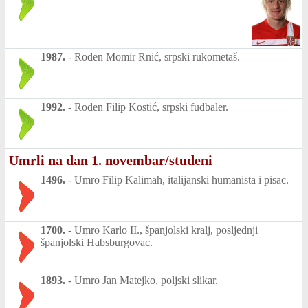
1987.
-
Rođen Momir Rnić, srpski rukometaš.
1992.
-
Rođen Filip Kostić, srpski fudbaler.
Umrli na dan 1. novembar/studeni
1496.
-
Umro Filip Kalimah, italijanski humanista i pisac.
1700.
-
Umro Karlo II., španjolski kralj, posljednji
španjolski Habsburgovac.
1893.
-
Umro Jan Matejko, poljski slikar.