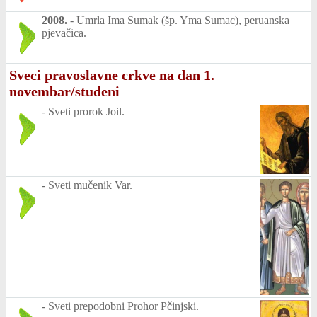
2008.
-
Umrla Ima Sumak (šp. Yma Sumac), peruanska
pjevačica.
Sveci pravoslavne crkve na dan 1.
novembar/studeni
-
Sveti prorok Joil.
-
Sveti mučenik Var.
-
Sveti prepodobni Prohor Pčinjski.