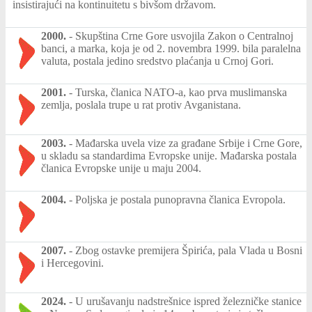
insistirajući na kontinuitetu s bivšom državom.
2000.
-
Skupština Crne Gore usvojila Zakon o Centralnoj
banci, a marka, koja je od 2. novembra 1999. bila paralelna
valuta, postala jedino sredstvo plaćanja u Crnoj Gori.
2001.
-
Turska, članica NATO-a, kao prva muslimanska
zemlja, poslala trupe u rat protiv Avganistana.
2003.
-
Mađarska uvela vize za građane Srbije i Crne Gore,
u skladu sa standardima Evropske unije. Mađarska postala
članica Evropske unije u maju 2004.
2004.
-
Poljska je postala punopravna članica Evropola.
2007.
-
Zbog ostavke premijera Špirića, pala Vlada u Bosni
i Hercegovini.
2024.
-
U urušavanju nadstrešnice ispred železničke stanice