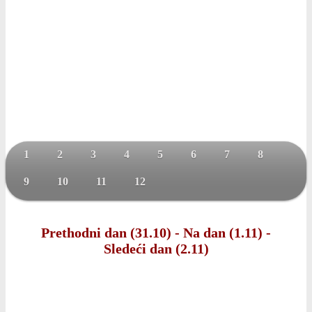
1
2
3
4
5
6
7
8
9
10
11
12
Prethodni dan (31.10)
-
Na dan (1.11)
-
Sledeći dan (2.11)