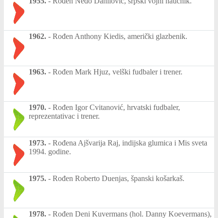
1955.
-
Rođen Neđo Danilović, srpski vojni naučnik.
1962.
-
Rođen Anthony Kiedis, američki glazbenik.
1963.
-
Rođen Mark Hjuz, velški fudbaler i trener.
1970.
-
Rođen Igor Cvitanović, hrvatski fudbaler,
reprezentativac i trener.
1973.
-
Rođena Ajšvarija Raj, indijska glumica i Mis sveta
1994. godine.
1975.
-
Rođen Roberto Duenjas, španski košarkaš.
1978.
-
Rođen Deni Kuvermans (hol. Danny Koevermans),