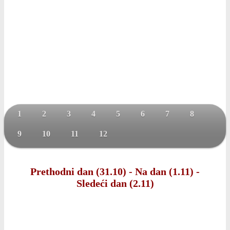
1
2
3
4
5
6
7
8
9
10
11
12
Prethodni dan (31.10)
-
Na dan (1.11)
-
Sledeći dan (2.11)