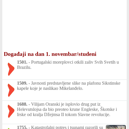
Događaji na dan 1. novembar/studeni
1501.
-
Portugalski moreplovci otkili zaliv Svih Svetih u
Brazilu.
1509.
-
Javnosti predstavljene slike na plafonu Sikstinske
kapele koje je naslikao Mikelanđelo.
1688.
-
Vilijam Oranski je isplovio drug put iz
Helevutslojsa da bio preoteo krune Engleske, Škotske i
Irske od kralja Džejmsa II tokom Slavne revolucije.
1755.
-
Katastrofalni potres i tsunami razorili su