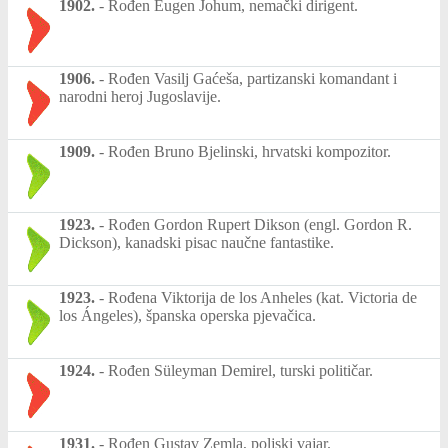
1902.
-
Rođen Eugen Johum, nemački dirigent.
1906.
-
Rođen Vasilj Gaćeša, partizanski komandant i
narodni heroj Jugoslavije.
1909.
-
Rođen Bruno Bjelinski, hrvatski kompozitor.
1923.
-
Rođen Gordon Rupert Dikson (engl. Gordon R.
Dickson), kanadski pisac naučne fantastike.
1923.
-
Rođena Viktorija de los Anheles (kat. Victoria de
los Ángeles), španska operska pjevačica.
1924.
-
Rođen Süleyman Demirel, turski političar.
1931.
-
Rođen Gustav Zemla, poljski vajar.