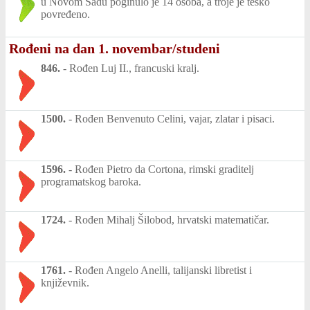
u Novom Sadu poginulo je 14 osoba, a troje je teško
povređeno.
Rođeni na dan 1. novembar/studeni
846.
-
Rođen Luj II., francuski kralj.
1500.
-
Rođen Benvenuto Celini, vajar, zlatar i pisaci.
1596.
-
Rođen Pietro da Cortona, rimski graditelj
programatskog baroka.
1724.
-
Rođen Mihalj Šilobod, hrvatski matematičar.
1761.
-
Rođen Angelo Anelli, talijanski libretist i
književnik.