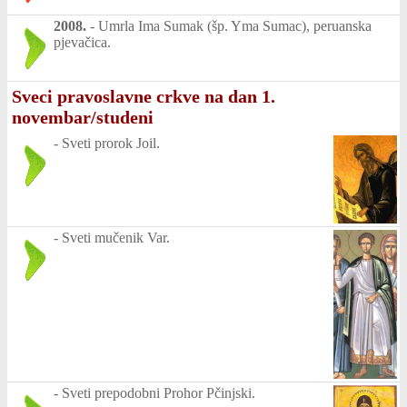
2008.
-
Umrla Ima Sumak (šp. Yma Sumac), peruanska
pjevačica.
Sveci pravoslavne crkve na dan 1.
novembar/studeni
-
Sveti prorok Joil.
-
Sveti mučenik Var.
-
Sveti prepodobni Prohor Pčinjski.