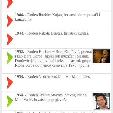
1944.
-
Rođen Ibrahim Kajan, bosanskohercegovački
književnik.
1944.
-
Rođen Nikola Dragaš, hrvatski kuglaš.
1952.
-
Rođen Borisav − Bora Đorđević, poznat
i kao Bora Čorba, srpski rok muzičar i pjesnik.
Đorđević je glavni vokal i tekstopisac rok grupe
Riblja čorba od njenog osnivanja 1978. godine.
1954.
-
Rođen Vedran Rožić, hrvatski fudbaler.
1954.
-
Rođen Jasmin Stavros, pravog imena
Milo Vasić, hrvatski pop pjevač.