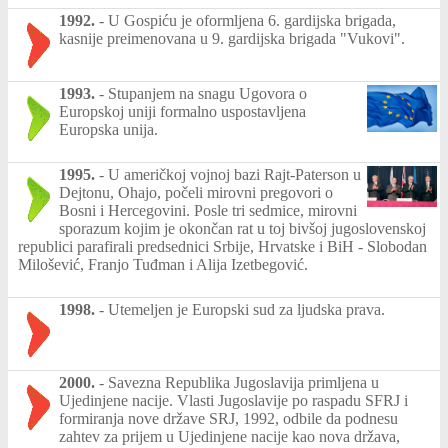
1992.
-
U Gospiću je oformljena 6. gardijska brigada,
kasnije preimenovana u 9. gardijska brigada "Vukovi".
1993.
-
Stupanjem na snagu Ugovora o
Europskoj uniji formalno uspostavljena
Europska unija.
1995.
-
U američkoj vojnoj bazi Rajt-Paterson u
Dejtonu, Ohajo, počeli mirovni pregovori o
Bosni i Hercegovini. Posle tri sedmice, mirovni
sporazum kojim je okončan rat u toj bivšoj jugoslovenskoj
republici parafirali predsednici Srbije, Hrvatske i BiH - Slobodan
Milošević, Franjo Tuđman i Alija Izetbegović.
1998.
-
Utemeljen je Europski sud za ljudska prava.
2000.
-
Savezna Republika Jugoslavija primljena u
Ujedinjene nacije. Vlasti Jugoslavije po raspadu SFRJ i
formiranja nove države SRJ, 1992, odbile da podnesu
zahtev za prijem u Ujedinjene nacije kao nova država,