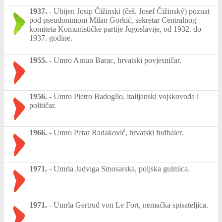
1937.
-
Ubijen Josip Čižinski (češ. Josef Čižinský) poznat
pod pseudonimom Milan Gorkić, sekretar Centralnog
komiteta Komunističke partije Jugoslavije, od 1932. do
1937. godine.
1955.
-
Umro Antun Barac, hrvatski povjesničar.
1956.
-
Umro Pietro Badoglio, italijanski vojskovođa i
političar.
1966.
-
Umro Petar Radaković, hrvatski fudbaler.
1971.
-
Umrla Jadviga Smosarska, poljska gulmica.
1971.
-
Umrla Gertrud von Le Fort, nemačka spisateljica.