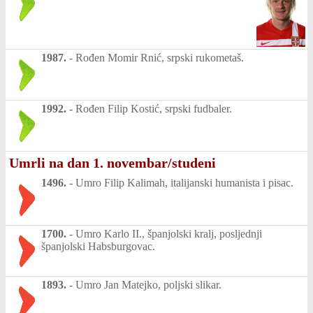
1987.
-
Rođen Momir Rnić, srpski rukometaš.
1992.
-
Rođen Filip Kostić, srpski fudbaler.
Umrli na dan 1. novembar/studeni
1496.
-
Umro Filip Kalimah, italijanski humanista i pisac.
1700.
-
Umro Karlo II., španjolski kralj, posljednji
španjolski Habsburgovac.
1893.
-
Umro Jan Matejko, poljski slikar.