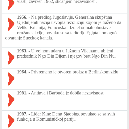
vlasti, završen 1962, sticanjem nezavisnosti.
1956.
-
Na predlog Jugoslavije, Generalna skupština
Ujedinjenih nacija usvojila rezoluciju kojom je traženo da
Velika Britanija, Francuska i Izrael odmah obustave
oružane akcije, povuku se sa teritorije Egipta i omoguće
otvaranje Sueckog kanala.
1963.
-
U vojnom udaru u Južnom Vijetnamu ubijeni
predsednik Ngo Din Dijem i njegov brat Ngo Din Nu.
1964.
-
Privremeno je otvoren prolaz u Berlinskom zidu.
1981.
-
Antigva i Barbuda je dobila nezavisnost.
1987.
-
Lider Kine Deng Sjaoping povukao se sa svih
funkcija u Komunističkoj partiji.