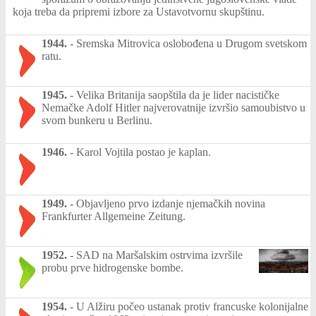
koja treba da pripremi izbore za Ustavotvornu skupštinu.
1944.
-
Sremska Mitrovica oslobođena u Drugom svetskom
ratu.
1945.
-
Velika Britanija saopštila da je lider nacističke
Nemačke Adolf Hitler najverovatnije izvršio samoubistvo u
svom bunkeru u Berlinu.
1946.
-
Karol Vojtila postao je kaplan.
1949.
-
Objavljeno prvo izdanje njemačkih novina
Frankfurter Allgemeine Zeitung.
1952.
-
SAD na Maršalskim ostrvima izvršile
probu prve hidrogenske bombe.
1954.
-
U Alžiru počeo ustanak protiv francuske kolonijalne