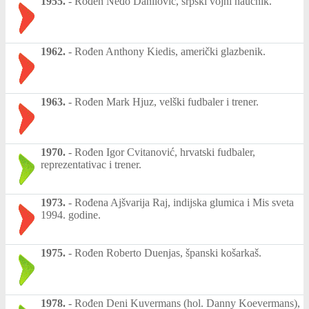
1955.
-
Rođen Neđo Danilović, srpski vojni naučnik.
1962.
-
Rođen Anthony Kiedis, američki glazbenik.
1963.
-
Rođen Mark Hjuz, velški fudbaler i trener.
1970.
-
Rođen Igor Cvitanović, hrvatski fudbaler,
reprezentativac i trener.
1973.
-
Rođena Ajšvarija Raj, indijska glumica i Mis sveta
1994. godine.
1975.
-
Rođen Roberto Duenjas, španski košarkaš.
1978.
-
Rođen Deni Kuvermans (hol. Danny Koevermans),