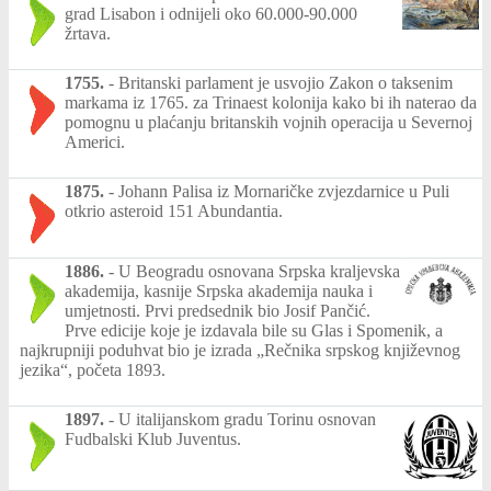
grad Lisabon i odnijeli oko 60.000-90.000
žrtava.
1755.
-
Britanski parlament je usvojio Zakon o taksenim
markama iz 1765. za Trinaest kolonija kako bi ih naterao da
pomognu u plaćanju britanskih vojnih operacija u Severnoj
Americi.
1875.
-
Johann Palisa iz Mornaričke zvjezdarnice u Puli
otkrio asteroid 151 Abundantia.
1886.
-
U Beogradu osnovana Srpska kraljevska
akademija, kasnije Srpska akademija nauka i
umjetnosti. Prvi predsednik bio Josif Pančić.
Prve edicije koje je izdavala bile su Glas i Spomenik, a
najkrupniji poduhvat bio je izrada „Rečnika srpskog književnog
jezika“, početa 1893.
1897.
-
U italijanskom gradu Torinu osnovan
Fudbalski Klub Juventus.