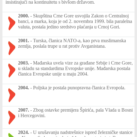
insistirajući na kontinuitetu s bivšom državom.
2000.
-
Skupština Crne Gore usvojila Zakon o Centralnoj
banci, a marka, koja je od 2. novembra 1999. bila paralelna
valuta, postala jedino sredstvo plaćanja u Crnoj Gori.
2001.
-
Turska, članica NATO-a, kao prva muslimanska
zemlja, poslala trupe u rat protiv Avganistana.
2003.
-
Mađarska uvela vize za građane Srbije i Crne Gore,
u skladu sa standardima Evropske unije. Mađarska postala
članica Evropske unije u maju 2004.
2004.
-
Poljska je postala punopravna članica Evropola.
2007.
-
Zbog ostavke premijera Špirića, pala Vlada u Bosni
i Hercegovini.
2024.
-
U urušavanju nadstrešnice ispred železničke stanice