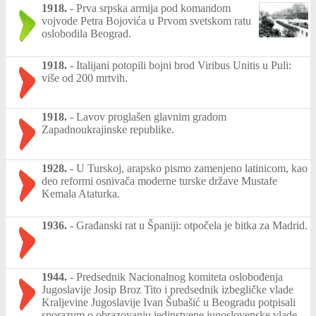
1918.
-
Prva srpska armija pod komandom
vojvode Petra Bojovića u Prvom svetskom ratu
oslobodila Beograd.
1918.
-
Italijani potopili bojni brod Viribus Unitis u Puli:
više od 200 mrtvih.
1918.
-
Lavov proglašen glavnim gradom
Zapadnoukrajinske republike.
1928.
-
U Turskoj, arapsko pismo zamenjeno latinicom, kao
deo reformi osnivača moderne turske države Mustafe
Kemala Ataturka.
1936.
-
Građanski rat u Španiji: otpočela je bitka za Madrid.
1944.
-
Predsednik Nacionalnog komiteta oslobođenja
Jugoslavije Josip Broz Tito i predsednik izbegličke vlade
Kraljevine Jugoslavije Ivan Šubašić u Beogradu potpisali
sporazum o obrazovanju jedinstvene jugoslovenske vlade