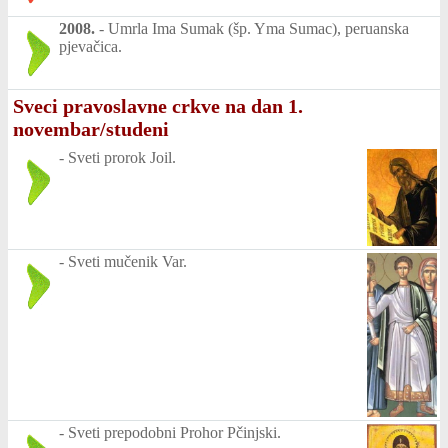
2008.
-
Umrla Ima Sumak (šp. Yma Sumac), peruanska
pjevačica.
Sveci pravoslavne crkve na dan 1.
novembar/studeni
-
Sveti prorok Joil.
-
Sveti mučenik Var.
-
Sveti prepodobni Prohor Pčinjski.