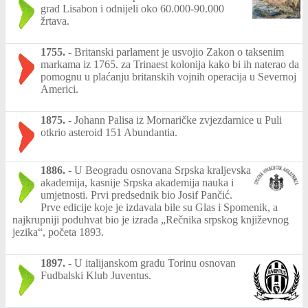
grad Lisabon i odnijeli oko 60.000-90.000
žrtava.
1755.
-
Britanski parlament je usvojio Zakon o taksenim
markama iz 1765. za Trinaest kolonija kako bi ih naterao da
pomognu u plaćanju britanskih vojnih operacija u Severnoj
Americi.
1875.
-
Johann Palisa iz Mornaričke zvjezdarnice u Puli
otkrio asteroid 151 Abundantia.
1886.
-
U Beogradu osnovana Srpska kraljevska
akademija, kasnije Srpska akademija nauka i
umjetnosti. Prvi predsednik bio Josif Pančić.
Prve edicije koje je izdavala bile su Glas i Spomenik, a
najkrupniji poduhvat bio je izrada „Rečnika srpskog književnog
jezika“, početa 1893.
1897.
-
U italijanskom gradu Torinu osnovan
Fudbalski Klub Juventus.