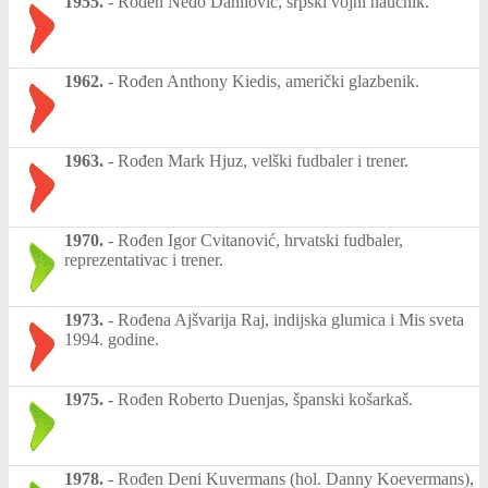
1955.
-
Rođen Neđo Danilović, srpski vojni naučnik.
1962.
-
Rođen Anthony Kiedis, američki glazbenik.
1963.
-
Rođen Mark Hjuz, velški fudbaler i trener.
1970.
-
Rođen Igor Cvitanović, hrvatski fudbaler,
reprezentativac i trener.
1973.
-
Rođena Ajšvarija Raj, indijska glumica i Mis sveta
1994. godine.
1975.
-
Rođen Roberto Duenjas, španski košarkaš.
1978.
-
Rođen Deni Kuvermans (hol. Danny Koevermans),