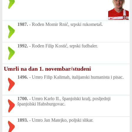
1987.
-
Rođen Momir Rnić, srpski rukometaš.
1992.
-
Rođen Filip Kostić, srpski fudbaler.
Umrli na dan 1. novembar/studeni
1496.
-
Umro Filip Kalimah, italijanski humanista i pisac.
1700.
-
Umro Karlo II., španjolski kralj, posljednji
španjolski Habsburgovac.
1893.
-
Umro Jan Matejko, poljski slikar.