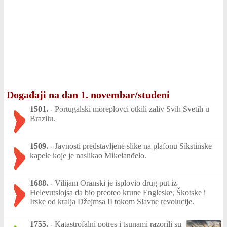
Događaji na dan 1. novembar/studeni
1501.
-
Portugalski moreplovci otkili zaliv Svih Svetih u
Brazilu.
1509.
-
Javnosti predstavljene slike na plafonu Sikstinske
kapele koje je naslikao Mikelanđelo.
1688.
-
Vilijam Oranski je isplovio drug put iz
Helevutslojsa da bio preoteo krune Engleske, Škotske i
Irske od kralja Džejmsa II tokom Slavne revolucije.
1755.
-
Katastrofalni potres i tsunami razorili su