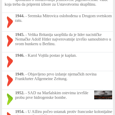
koja treba da pripremi izbore za Ustavotvornu skupštinu.
1944.
-
Sremska Mitrovica oslobođena u Drugom svetskom
ratu.
1945.
-
Velika Britanija saopštila da je lider nacističke
Nemačke Adolf Hitler najverovatnije izvršio samoubistvo u
svom bunkeru u Berlinu.
1946.
-
Karol Vojtila postao je kaplan.
1949.
-
Objavljeno prvo izdanje njemačkih novina
Frankfurter Allgemeine Zeitung.
1952.
-
SAD na Maršalskim ostrvima izvršile
probu prve hidrogenske bombe.
1954.
-
U Alžiru počeo ustanak protiv francuske kolonijalne