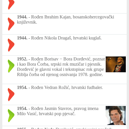
1944.
-
Rođen Ibrahim Kajan, bosanskohercegovački
književnik.
1944.
-
Rođen Nikola Dragaš, hrvatski kuglaš.
1952.
-
Rođen Borisav − Bora Đorđević, poznat
i kao Bora Čorba, srpski rok muzičar i pjesnik.
Đorđević je glavni vokal i tekstopisac rok grupe
Riblja čorba od njenog osnivanja 1978. godine.
1954.
-
Rođen Vedran Rožić, hrvatski fudbaler.
1954.
-
Rođen Jasmin Stavros, pravog imena
Milo Vasić, hrvatski pop pjevač.