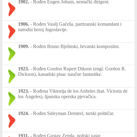
1902.
-
Rođen Eugen Johum, nemački dirigent.
1906.
-
Rođen Vasilj Gaćeša, partizanski komandant i
narodni heroj Jugoslavije.
1909.
-
Rođen Bruno Bjelinski, hrvatski kompozitor.
1923.
-
Rođen Gordon Rupert Dikson (engl. Gordon R.
Dickson), kanadski pisac naučne fantastike.
1923.
-
Rođena Viktorija de los Anheles (kat. Victoria de
los Ángeles), španska operska pjevačica.
1924.
-
Rođen Süleyman Demirel, turski političar.
1931.
-
Rođen Gustav Zemla, poljski vajar.