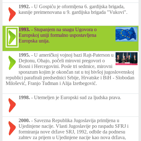
1992.
-
U Gospiću je oformljena 6. gardijska brigada,
kasnije preimenovana u 9. gardijska brigada "Vukovi".
1993.
-
Stupanjem na snagu Ugovora o
Europskoj uniji formalno uspostavljena
Europska unija.
1995.
-
U američkoj vojnoj bazi Rajt-Paterson u
Dejtonu, Ohajo, počeli mirovni pregovori o
Bosni i Hercegovini. Posle tri sedmice, mirovni
sporazum kojim je okončan rat u toj bivšoj jugoslovenskoj
republici parafirali predsednici Srbije, Hrvatske i BiH - Slobodan
Milošević, Franjo Tuđman i Alija Izetbegović.
1998.
-
Utemeljen je Europski sud za ljudska prava.
2000.
-
Savezna Republika Jugoslavija primljena u
Ujedinjene nacije. Vlasti Jugoslavije po raspadu SFRJ i
formiranja nove države SRJ, 1992, odbile da podnesu
zahtev za prijem u Ujedinjene nacije kao nova država,