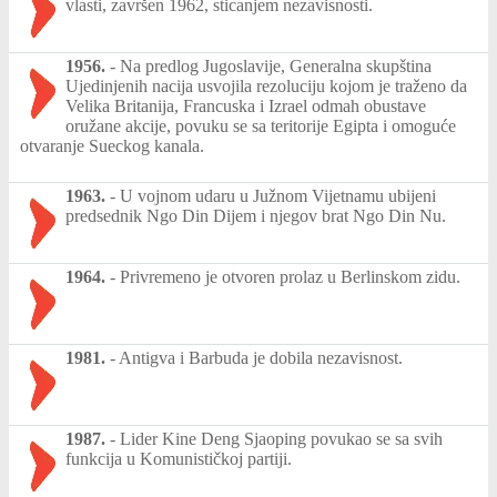
vlasti, završen 1962, sticanjem nezavisnosti.
1956.
-
Na predlog Jugoslavije, Generalna skupština
Ujedinjenih nacija usvojila rezoluciju kojom je traženo da
Velika Britanija, Francuska i Izrael odmah obustave
oružane akcije, povuku se sa teritorije Egipta i omoguće
otvaranje Sueckog kanala.
1963.
-
U vojnom udaru u Južnom Vijetnamu ubijeni
predsednik Ngo Din Dijem i njegov brat Ngo Din Nu.
1964.
-
Privremeno je otvoren prolaz u Berlinskom zidu.
1981.
-
Antigva i Barbuda je dobila nezavisnost.
1987.
-
Lider Kine Deng Sjaoping povukao se sa svih
funkcija u Komunističkoj partiji.