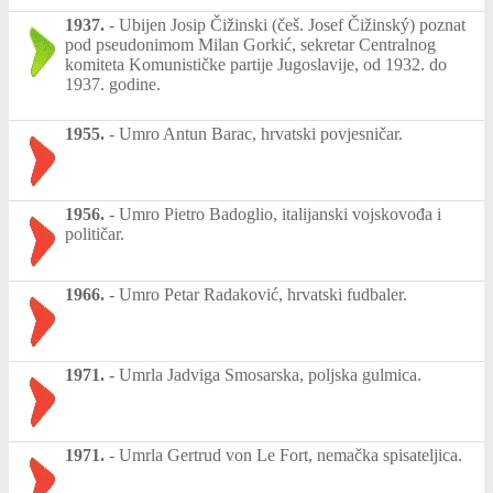
1937.
-
Ubijen Josip Čižinski (češ. Josef Čižinský) poznat
pod pseudonimom Milan Gorkić, sekretar Centralnog
komiteta Komunističke partije Jugoslavije, od 1932. do
1937. godine.
1955.
-
Umro Antun Barac, hrvatski povjesničar.
1956.
-
Umro Pietro Badoglio, italijanski vojskovođa i
političar.
1966.
-
Umro Petar Radaković, hrvatski fudbaler.
1971.
-
Umrla Jadviga Smosarska, poljska gulmica.
1971.
-
Umrla Gertrud von Le Fort, nemačka spisateljica.