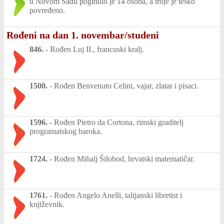
u Novom Sadu poginulo je 14 osoba, a troje je teško
povređeno.
Rođeni na dan 1. novembar/studeni
846.
-
Rođen Luj II., francuski kralj.
1500.
-
Rođen Benvenuto Celini, vajar, zlatar i pisaci.
1596.
-
Rođen Pietro da Cortona, rimski graditelj
programatskog baroka.
1724.
-
Rođen Mihalj Šilobod, hrvatski matematičar.
1761.
-
Rođen Angelo Anelli, talijanski libretist i
književnik.