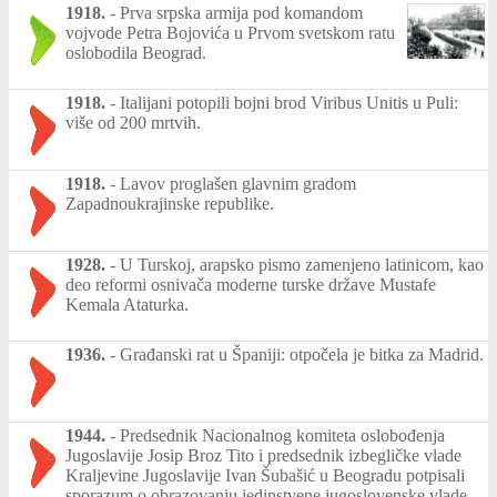
1918.
-
Prva srpska armija pod komandom
vojvode Petra Bojovića u Prvom svetskom ratu
oslobodila Beograd.
1918.
-
Italijani potopili bojni brod Viribus Unitis u Puli:
više od 200 mrtvih.
1918.
-
Lavov proglašen glavnim gradom
Zapadnoukrajinske republike.
1928.
-
U Turskoj, arapsko pismo zamenjeno latinicom, kao
deo reformi osnivača moderne turske države Mustafe
Kemala Ataturka.
1936.
-
Građanski rat u Španiji: otpočela je bitka za Madrid.
1944.
-
Predsednik Nacionalnog komiteta oslobođenja
Jugoslavije Josip Broz Tito i predsednik izbegličke vlade
Kraljevine Jugoslavije Ivan Šubašić u Beogradu potpisali
sporazum o obrazovanju jedinstvene jugoslovenske vlade