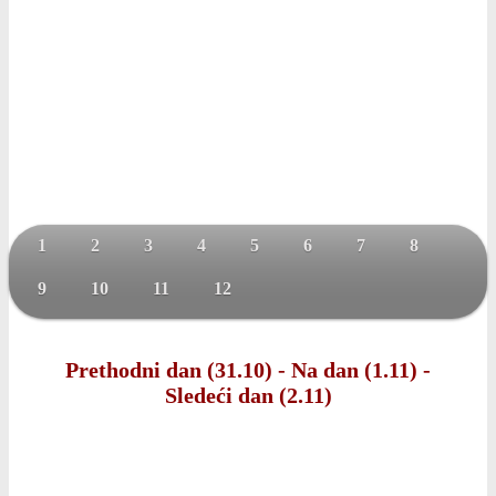
1
2
3
4
5
6
7
8
9
10
11
12
Prethodni dan (31.10)
-
Na dan (1.11)
-
Sledeći dan (2.11)