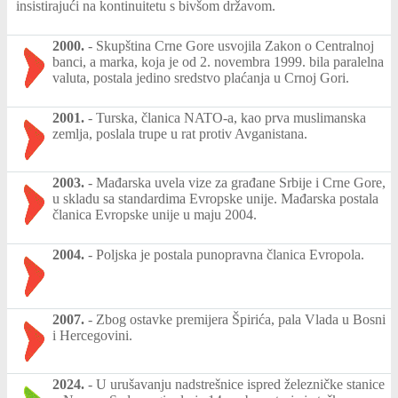
insistirajući na kontinuitetu s bivšom državom.
2000.
-
Skupština Crne Gore usvojila Zakon o Centralnoj
banci, a marka, koja je od 2. novembra 1999. bila paralelna
valuta, postala jedino sredstvo plaćanja u Crnoj Gori.
2001.
-
Turska, članica NATO-a, kao prva muslimanska
zemlja, poslala trupe u rat protiv Avganistana.
2003.
-
Mađarska uvela vize za građane Srbije i Crne Gore,
u skladu sa standardima Evropske unije. Mađarska postala
članica Evropske unije u maju 2004.
2004.
-
Poljska je postala punopravna članica Evropola.
2007.
-
Zbog ostavke premijera Špirića, pala Vlada u Bosni
i Hercegovini.
2024.
-
U urušavanju nadstrešnice ispred železničke stanice