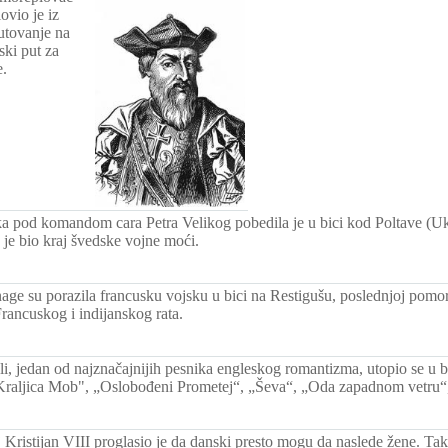
vio je iz
utovanje na
ski put za
e.
a pod komandom cara Petra Velikog pobedila je u bici kod Poltave (Uk
 je bio kraj švedske vojne moći.
nage su porazila francusku vojsku u bici na Restigušu, poslednjoj pomo
ancuskog i indijanskog rata.
eli, jedan od najznačajnijih pesnika engleskog romantizma, utopio se u
("Kraljica Mob", „Oslobođeni Prometej“, „Ševa“, „Oda zapadnom vetru“
 Kristijan VIII proglasio je da danski presto mogu da naslede žene. Tak