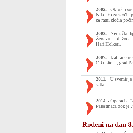
2002.
-
Okružni sud
Nikolića za zločin 
za ratni zločin poč
2003.
-
Nemački dip
Ženevu na dužnost 
Hari Holkeri.
2007.
-
Izabrano no
Otkupitelja, grad Pe
2011.
-
U svemir je 
šatla.
2014.
-
Operacija "
Palestinaca dok je 7
Rođeni na dan 8.