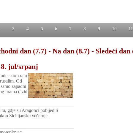
2
3
4
5
6
7
8
9
10
11
hodni dan (7.7)
-
Na dan (8.7)
-
Sledeći dan 
8. jul/srpanj
Judejskom ratu
Jerusalim. Od
n samo zapadni
kog hrama ("zid
tu, gdje su Aragonci pobijedili
kon Sicilijanske večernje.
 moreplovac