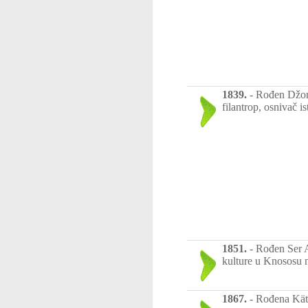
1839.
-
Rođen Džon 
filantrop, osnivač i
1851.
-
Rođen Ser A
kulture u Knososu n
1867.
-
Rođena Käth