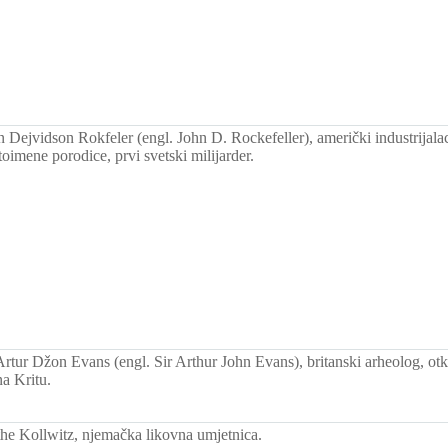
Dejvidson Rokfeler (engl. John D. Rockefeller), američki industrijalac
stoimene porodice, prvi svetski milijarder.
rtur Džon Evans (engl. Sir Arthur John Evans), britanski arheolog, otkr
a Kritu.
e Kollwitz, njemačka likovna umjetnica.