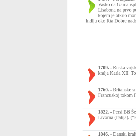
Vasko da Gama isplo
Lisabona na prvo p
kojem je otkrio mor
Indiju oko Rta Dobre nad
1709.
-
Ruska vojsk
kralja Karla XII. To
1760.
-
Britanske s
Francuskoj tokom Fr
1822.
-
Persi Biš Š
Livorna (Italija). 
1846.
-
Danski kralj