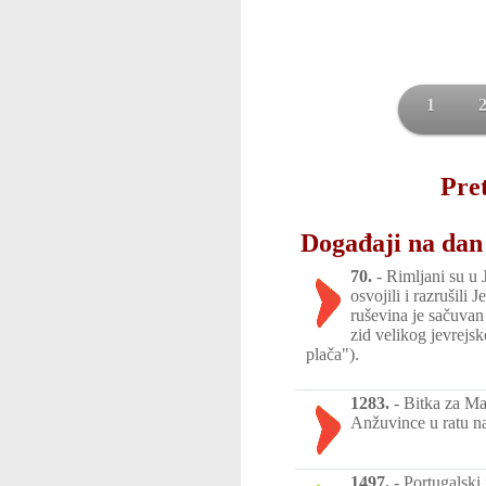
1
Pret
Događaji na dan 
70.
-
Rimljani su u 
osvojili i razrušili 
ruševina je sačuva
zid velikog jevrejs
plača").
1283.
-
Bitka za Mal
Anžuvince u ratu na
1497.
-
Portugalski