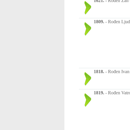
1621.
-
Rođen Žan d
1809.
-
Rođen Ljudev
1818.
-
Rođen Ivan F
1819.
-
Rođen Vatro