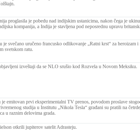
olštajn.
anija proglasila je pobedu nad indijskim ustanicima, nakon čega je ukin
indijska kompanija, a Indija je stavljena pod neposrednu upravu britansk
 je svečano uručeno francusko odlikovanje „Ratni krst“ za heroizam i
om svetskom ratu.
 objavljeni izveštaji da se NLO srušio kod Rozvela u Novom Meksiku.
je emitovan prvi eksperimentalni TV prenos, povodom proslave stogod
ivremenog studija u Institutu „Nikola Tesla“ građani su pratili na četr
ica u raznim delovima grada.
ielson otkrili jupiterov satelit Adrasteju.