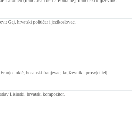
e Lafonten (franc. Jean de La Fontaine), francuski književnik.
it Gaj, hrvatski političar i jezikoslovac.
ranjo Jukić, bosanski franjevac, književnik i prosvjetitelj.
slav Lisinski, hrvatski kompozitor.