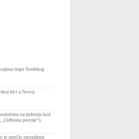
rajina) trupe švedskog
rskoj bici u Novoj
 brodolomu na jedrenju kod
, „Odbrana poezije“).
o je sprečio otcepljenje