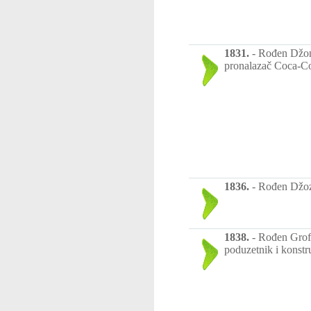
1831.
-
Rođen Džon 
pronalazač Coca-Co
1836.
-
Rođen Džoze
1838.
-
Rođen Grof 
poduzetnik i konstr