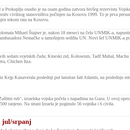
 u Prokuplju osudio je na osam godina zatvora bivšeg rezervistu Vojske
protiv civilnog stanovništva počinjen na Kosovu 1999. To je prva pre
injen tokom rata na Kosovu.
lomata Mihael Štajner je, nakon 18 meseci na čelu UNMIK-a, napusti
ambasadora Nemačke u tamošnjem sedištu UN. Novi šef UNMIK-a posta
vih sedam svjetskih čuda; Kineski zid, Koloseum, Tadž Mahal, Machu 
tra, Chichen Itza.
iz Kejp Kanaverala poslednji put lansiran šatl Atlantis, na poslednju m
Zaštitni rub", izraelska vojska počela s napadima na Gazu. U ovoj opera
500 ranjeno. Na strani Izraela je poginulo 56 vojnika i 6 civila.
 jul/srpanj