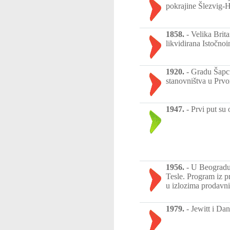
pokrajine Šlezvig-H
1858.
-
Velika Brit
likvidirana Istočno
1920.
-
Gradu Šapcu
stanovništva u Prv
1947.
-
Prvi put su
1956.
-
U Beogradu 
Tesle. Program iz pr
u izlozima prodavn
1979.
-
Jewitt i Dan