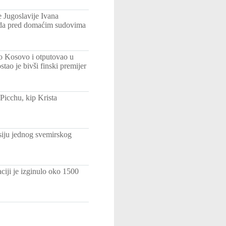
 Jugoslavije Ivana
suda pred domaćim sudovima
o Kosovo i otputovao u
o je bivši finski premijer
Picchu, kip Krista
isiju jednog svemirskog
ciji je izginulo oko 1500