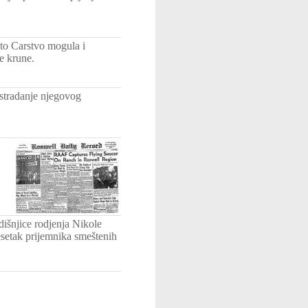
uto Carstvo mogula i
e krune.
 stradanje njegovog
išnjice rodjenja Nikole
desetak prijemnika smeštenih