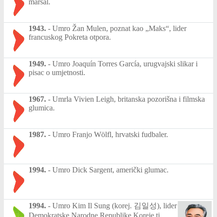
maršal.
1943.
-
Umro Žan Mulen, poznat kao „Maks“, lider
francuskog Pokreta otpora.
1949.
-
Umro Joaquín Torres García, urugvajski slikar i
pisac o umjetnosti.
1967.
-
Umrla Vivien Leigh, britanska pozorišna i filmska
glumica.
1987.
-
Umro Franjo Wölfl, hrvatski fudbaler.
1994.
-
Umro Dick Sargent, američki glumac.
1994.
-
Umro Kim Il Sung (korej. 김일성), lider
Demokratske Narodne Republike Koreje tj.