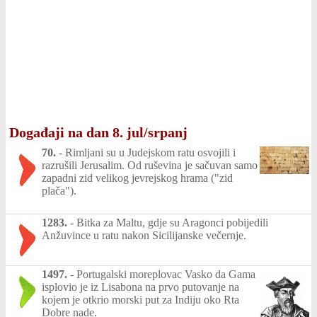
Događaji na dan 8. jul/srpanj
70.
-
Rimljani su u Judejskom ratu osvojili i
razrušili Jerusalim. Od ruševina je sačuvan samo
zapadni zid velikog jevrejskog hrama ("zid
plača").
1283.
-
Bitka za Maltu, gdje su Aragonci pobijedili
Anžuvince u ratu nakon Sicilijanske večernje.
1497.
-
Portugalski moreplovac Vasko da Gama
isplovio je iz Lisabona na prvo putovanje na
kojem je otkrio morski put za Indiju oko Rta
Dobre nade.