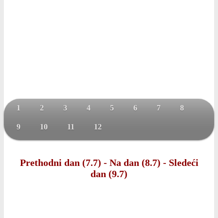
1
2
3
4
5
6
7
8
9
10
11
12
Prethodni dan (7.7)
-
Na dan (8.7)
-
Sledeći
dan (9.7)