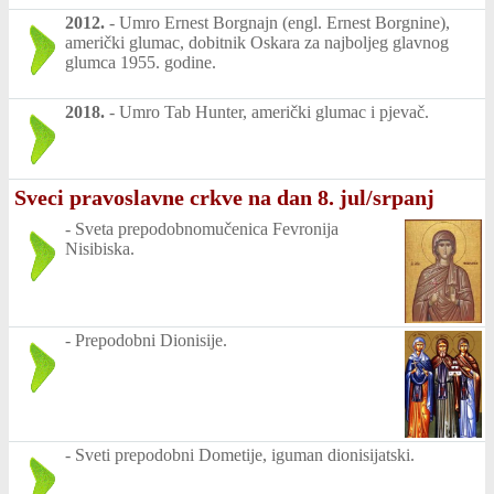
2012.
-
Umro Ernest Borgnajn (engl. Ernest Borgnine),
američki glumac, dobitnik Oskara za najboljeg glavnog
glumca 1955. godine.
2018.
-
Umro Tab Hunter, američki glumac i pjevač.
Sveci pravoslavne crkve na dan 8. jul/srpanj
-
Sveta prepodobnomučenica Fevronija
Nisibiska.
-
Prepodobni Dionisije.
-
Sveti prepodobni Dometije, iguman dionisijatski.