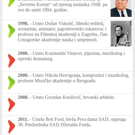
„Severne Koreje“ od njenog nastanka 1948. pa
sve do smrti 1994. godine.
1998.
-
Umro Dušan Vukotić, filmski reditelj,
scenarista, animator, jugoslovenski oskarovac i
profesor na Filmskoj akademiji u Zagrebu, član
Crnogorske akademije nauka i umjetnosti.
2000.
-
Umro Konstantin Vinaver, pijanista, muzikolog i
operski dramaturg.
2000.
-
Umro Nikola Hercigonja, kompozitor i muzikolog,
profesor Muzičke akademije u Beogradu.
2008.
-
Umro Grozdan Knežević, hrvatski arhitekt.
2011.
-
Umrla Beti Ford, bivša Prva dama SAD, supruga
38. Predsednika SAD Džeralda Forda.