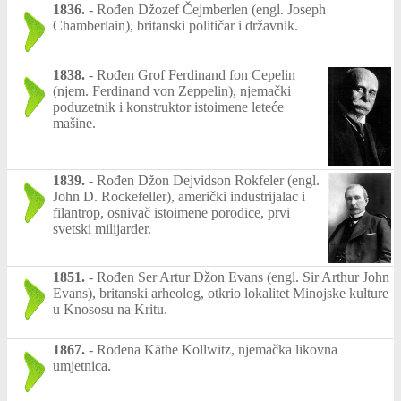
1836.
-
Rođen Džozef Čejmberlen (engl. Joseph
Chamberlain), britanski političar i državnik.
1838.
-
Rođen Grof Ferdinand fon Cepelin
(njem. Ferdinand von Zeppelin), njemački
poduzetnik i konstruktor istoimene leteće
mašine.
1839.
-
Rođen Džon Dejvidson Rokfeler (engl.
John D. Rockefeller), američki industrijalac i
filantrop, osnivač istoimene porodice, prvi
svetski milijarder.
1851.
-
Rođen Ser Artur Džon Evans (engl. Sir Arthur John
Evans), britanski arheolog, otkrio lokalitet Minojske kulture
u Knososu na Kritu.
1867.
-
Rođena Käthe Kollwitz, njemačka likovna
umjetnica.