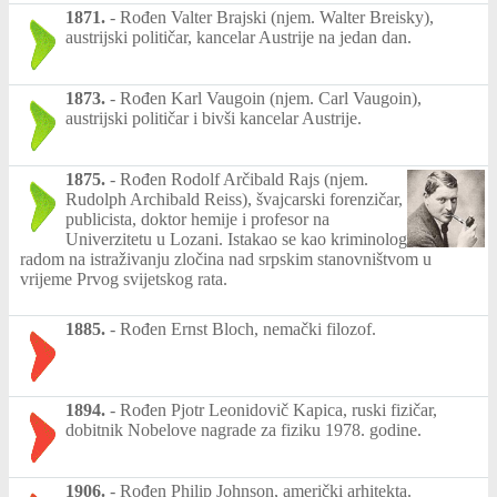
1871.
-
Rođen Valter Brajski (njem. Walter Breisky),
austrijski političar, kancelar Austrije na jedan dan.
1873.
-
Rođen Karl Vaugoin (njem. Carl Vaugoin),
austrijski političar i bivši kancelar Austrije.
1875.
-
Rođen Rodolf Arčibald Rajs (njem.
Rudolph Archibald Reiss), švajcarski forenzičar,
publicista, doktor hemije i profesor na
Univerzitetu u Lozani. Istakao se kao kriminolog
radom na istraživanju zločina nad srpskim stanovništvom u
vrijeme Prvog svijetskog rata.
1885.
-
Rođen Ernst Bloch, nemački filozof.
1894.
-
Rođen Pjotr Leonidovič Kapica, ruski fizičar,
dobitnik Nobelove nagrade za fiziku 1978. godine.
1906.
-
Rođen Philip Johnson, američki arhitekta.