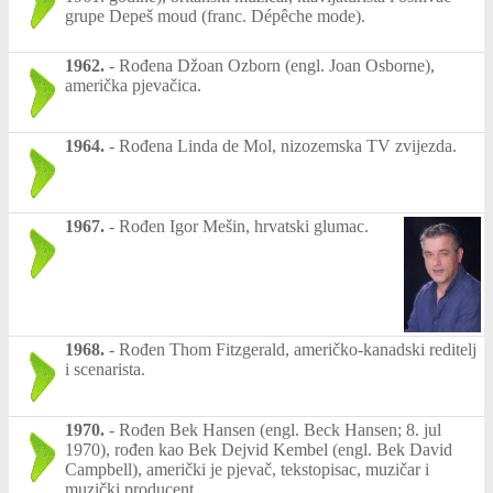
grupe Depeš moud (franc. Dépêche mode).
1962.
-
Rođena Džoan Ozborn (engl. Joan Osborne),
američka pjevačica.
1964.
-
Rođena Linda de Mol, nizozemska TV zvijezda.
1967.
-
Rođen Igor Mešin, hrvatski glumac.
1968.
-
Rođen Thom Fitzgerald, američko-kanadski reditelj
i scenarista.
1970.
-
Rođen Bek Hansen (engl. Beck Hansen; 8. jul
1970), rođen kao Bek Dejvid Kembel (engl. Bek David
Campbell), američki je pjevač, tekstopisac, muzičar i
muzički producent.