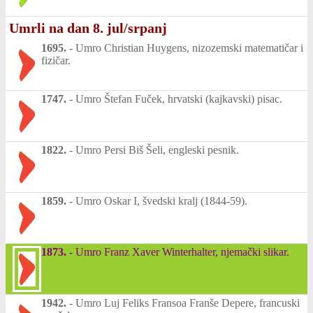
Umrli na dan 8. jul/srpanj
1695.
-
Umro Christian Huygens, nizozemski matematičar i
fizičar.
1747.
-
Umro Štefan Fuček, hrvatski (kajkavski) pisac.
1822.
-
Umro Persi Biš Šeli, engleski pesnik.
1859.
-
Umro Oskar I, švedski kralj (1844-59).
1873.
-
Umro Franz Xaver Winterhalter, njemački slikar.
1942.
-
Umro Luj Feliks Fransoa Franše Depere, francuski