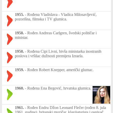
1955.
-
Rođena Vladislava - Vladica Milosavljević,
pozorišna, filmska i TV glumica.
1958.
-
Rođen Andreas Carlgren, švedski političar i
ministar.
1958.
-
Rođena Cipi Livni, bivša ministarka inostranih
poslova i vršilac dužnosti premijera Izraela.
1959.
-
Rođen Robert Knepper, američki glumac.
1960.
-
Rođena Ena Begović, hrvatska glumica.
1961.
-
Rođen Endru Džon Leonard Flečer (rođen 8. jula
1961. godine), britanski muzičar, klavijaturista i osnivač