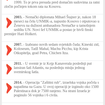
1999. To je prva presuda pred domaćim sudovima za ratni
zločin počinjen tokom rata na Kosovu.
2003.
-
Nemački diplomata Mihael Štajner je, nakon 18
meseci na čelu UNMIK-a, napustio Kosovo i otputovao u
Ženevu na dužnost ambasadora Nemačke u tamošnjem
sedištu UN. Novi šef UNMIK-a postao je bivši finski
premijer Hari Holkeri.
2007.
-
Izabrano novih sedam svjetskih čuda; Kineski zid,
Koloseum, Tadž Mahal, Machu Picchu, kip Krista
Otkupitelja, grad Petra, Chichen Itza.
2011.
-
U svemir je iz Kejp Kanaverala poslednji put
lansiran šatl Atlantis, na poslednju misiju jednog
svemirskog šatla.
2014.
-
Operacija "Zaštitni rub", izraelska vojska počela s
napadima na Gazu. U ovoj operaciji je izginulo oko 1500
Palestinaca dok je 7500 ranjeno. Na strani Izraela je
poginulo 56 vojnika i 6 civila.