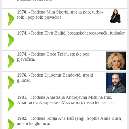
1970.
-
Rođena Mira Škorić, srpska pop, turbo-
folk i pop-folk pjevačica.
1974.
-
Rođen Elvir Baljić, bosanskohercegovački fudbaler.
1974.
-
Rođena Goca Tržan, srpska pop
pjevačica.
1976.
-
Rođen Ljubomir Bandović, srpski
glumac.
1981.
-
Rođena Anastasija Andrejevna Miskina (rus.
Анастасия Андреевна Мыскина), ruska tenisačica.
1982.
-
Rođena Sofija Ana Buš (engl. Sophia Anna Bush),
američka glumica.