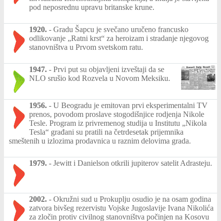
pod neposrednu upravu britanske krune.
1920.
-
Gradu Šapcu je svečano uručeno francusko
odlikovanje „Ratni krst“ za heroizam i stradanje njegovog
stanovništva u Prvom svetskom ratu.
1947.
-
Prvi put su objavljeni izveštaji da se
NLO srušio kod Rozvela u Novom Meksiku.
1956.
-
U Beogradu je emitovan prvi eksperimentalni TV
prenos, povodom proslave stogodišnjice rodjenja Nikole
Tesle. Program iz privremenog studija u Institutu „Nikola
Tesla“ građani su pratili na četrdesetak prijemnika
smeštenih u izlozima prodavnica u raznim delovima grada.
1979.
-
Jewitt i Danielson otkrili jupiterov satelit Adrasteju.
2002.
-
Okružni sud u Prokuplju osudio je na osam godina
zatvora bivšeg rezervistu Vojske Jugoslavije Ivana Nikolića
za zločin protiv civilnog stanovništva počinjen na Kosovu