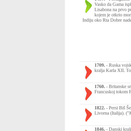
Vasko da Gama isplo
Lisabona na prvo p
kojem je otkrio mor
Indiju oko Rta Dobre nad
1709.
-
Ruska vojsk
kralja Karla XII. To
1760.
-
Britanske s
Francuskoj tokom Fr
1822.
-
Persi Biš Š
Livorna (Italija). 
1846.
-
Danski kralj