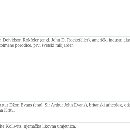
Dejvidson Rokfeler (engl. John D. Rockefeller), američki industrijalac
stoimene porodice, prvi svetski milijarder.
rtur Džon Evans (engl. Sir Arthur John Evans), britanski arheolog, otkr
a Kritu.
e Kollwitz, njemačka likovna umjetnica.