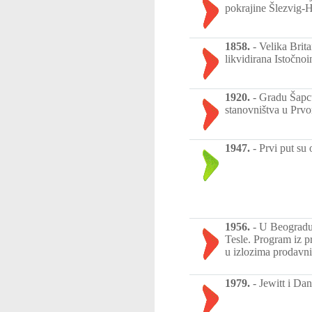
pokrajine Šlezvig-H
1858.
-
Velika Brit
likvidirana Istočno
1920.
-
Gradu Šapcu
stanovništva u Prv
1947.
-
Prvi put su
1956.
-
U Beogradu 
Tesle. Program iz pr
u izlozima prodavn
1979.
-
Jewitt i Dan