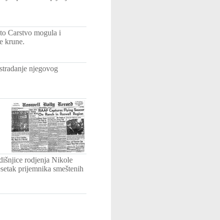
uto Carstvo mogula i
e krune.
 stradanje njegovog
išnjice rodjenja Nikole
desetak prijemnika smeštenih