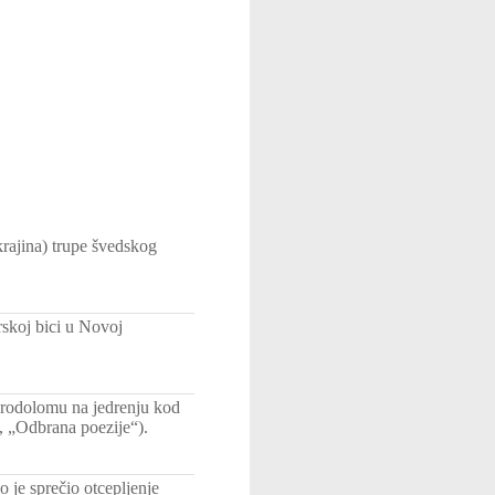
rajina) trupe švedskog
rskoj bici u Novoj
 brodolomu na jedrenju kod
, „Odbrana poezije“).
o je sprečio otcepljenje