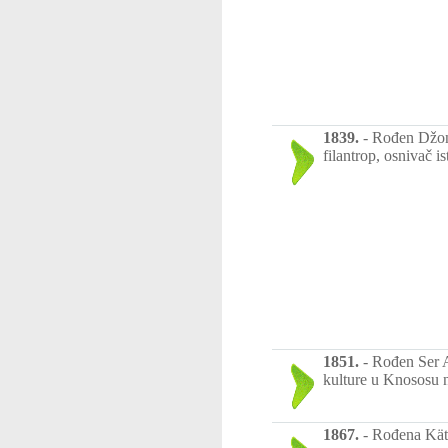
1839.
-
Rođen Džon 
filantrop, osnivač i
1851.
-
Rođen Ser A
kulture u Knososu n
1867.
-
Rođena Käth