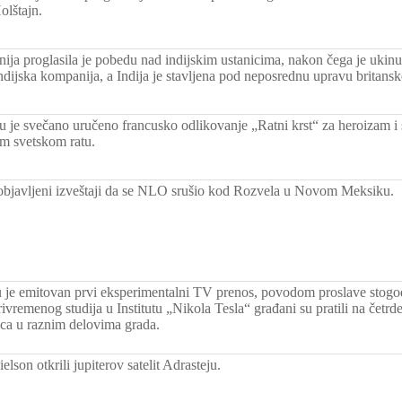
olštajn.
anija proglasila je pobedu nad indijskim ustanicima, nakon čega je ukin
indijska kompanija, a Indija je stavljena pod neposrednu upravu britansk
 je svečano uručeno francusko odlikovanje „Ratni krst“ za heroizam i
om svetskom ratu.
 objavljeni izveštaji da se NLO srušio kod Rozvela u Novom Meksiku.
je emitovan prvi eksperimentalni TV prenos, povodom proslave stogod
ivremenog studija u Institutu „Nikola Tesla“ građani su pratili na četr
ica u raznim delovima grada.
ielson otkrili jupiterov satelit Adrasteju.