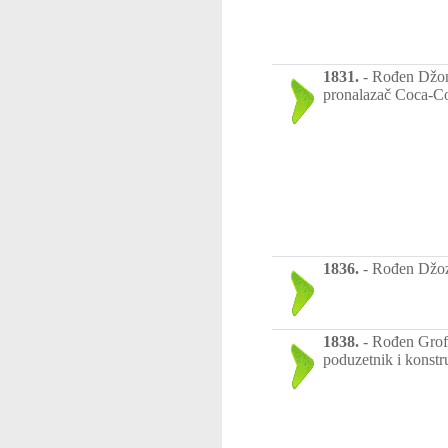
1831.
-
Rođen Džon 
pronalazač Coca-Co
1836.
-
Rođen Džoze
1838.
-
Rođen Grof 
poduzetnik i konstr