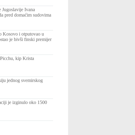
 Jugoslavije Ivana
suda pred domaćim sudovima
o Kosovo i otputovao u
o je bivši finski premijer
Picchu, kip Krista
isiju jednog svemirskog
ciji je izginulo oko 1500