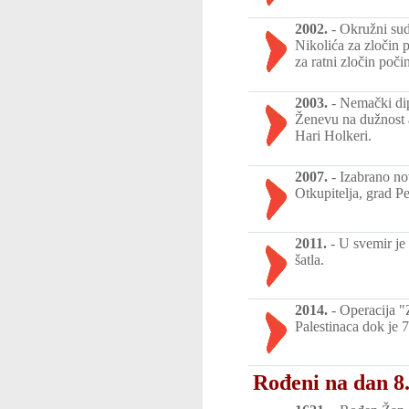
2002.
-
Okružni sud
Nikolića za zločin 
za ratni zločin poč
2003.
-
Nemački dip
Ženevu na dužnost 
Hari Holkeri.
2007.
-
Izabrano no
Otkupitelja, grad Pe
2011.
-
U svemir je 
šatla.
2014.
-
Operacija "
Palestinaca dok je 7
Rođeni na dan 8.