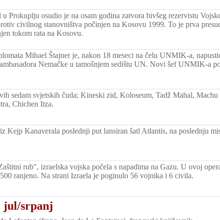
 u Prokuplju osudio je na osam godina zatvora bivšeg rezervistu Vojske
protiv civilnog stanovništva počinjen na Kosovu 1999. To je prva pre
injen tokom rata na Kosovu.
lomata Mihael Štajner je, nakon 18 meseci na čelu UNMIK-a, napusti
ambasadora Nemačke u tamošnjem sedištu UN. Novi šef UNMIK-a posta
vih sedam svjetskih čuda; Kineski zid, Koloseum, Tadž Mahal, Machu 
tra, Chichen Itza.
iz Kejp Kanaverala poslednji put lansiran šatl Atlantis, na poslednju m
Zaštitni rub", izraelska vojska počela s napadima na Gazu. U ovoj opera
500 ranjeno. Na strani Izraela je poginulo 56 vojnika i 6 civila.
 jul/srpanj