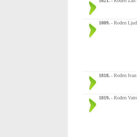
1621.
-
Rođen Žan d
1809.
-
Rođen Ljudev
1818.
-
Rođen Ivan F
1819.
-
Rođen Vatro