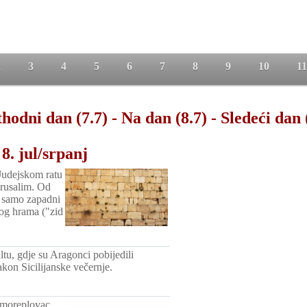
2
3
4
5
6
7
8
9
10
11
hodni dan (7.7)
-
Na dan (8.7)
-
Sledeći dan 
8. jul/srpanj
Judejskom ratu
Jerusalim. Od
n samo zapadni
kog hrama ("zid
tu, gdje su Aragonci pobijedili
kon Sicilijanske večernje.
 moreplovac