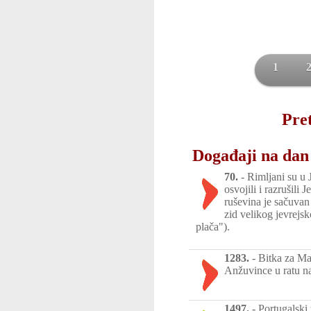
1
Pret
Događaji na dan 
70.
-
Rimljani su u 
osvojili i razrušili 
ruševina je sačuva
zid velikog jevrejs
plača").
1283.
-
Bitka za Mal
Anžuvince u ratu na
1497.
-
Portugalski