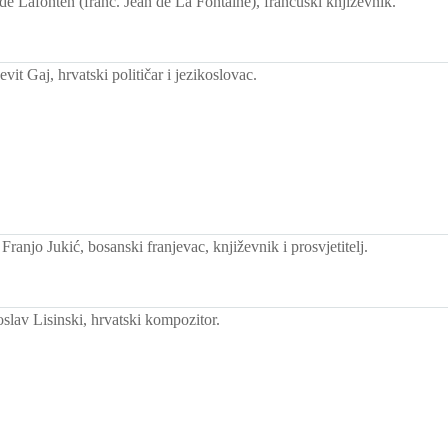
e Lafonten (franc. Jean de La Fontaine), francuski književnik.
it Gaj, hrvatski političar i jezikoslovac.
ranjo Jukić, bosanski franjevac, književnik i prosvjetitelj.
slav Lisinski, hrvatski kompozitor.