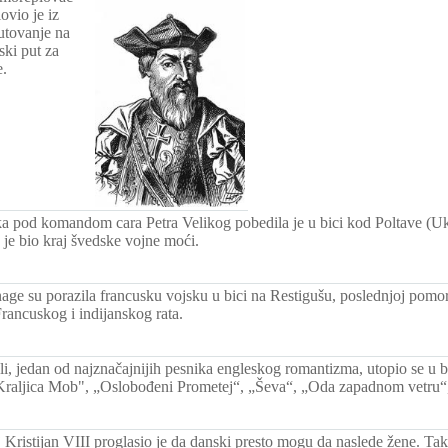
vio je iz
utovanje na
ski put za
e.
a pod komandom cara Petra Velikog pobedila je u bici kod Poltave (Uk
 je bio kraj švedske vojne moći.
nage su porazila francusku vojsku u bici na Restigušu, poslednjoj pomo
ancuskog i indijanskog rata.
eli, jedan od najznačajnijih pesnika engleskog romantizma, utopio se u
("Kraljica Mob", „Oslobođeni Prometej“, „Ševa“, „Oda zapadnom vetru“
 Kristijan VIII proglasio je da danski presto mogu da naslede žene. Tak