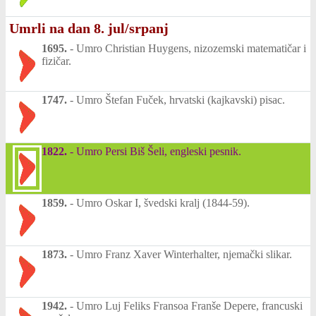
Umrli na dan 8. jul/srpanj
1695.
-
Umro Christian Huygens, nizozemski matematičar i
fizičar.
1747.
-
Umro Štefan Fuček, hrvatski (kajkavski) pisac.
1822.
-
Umro Persi Biš Šeli, engleski pesnik.
1859.
-
Umro Oskar I, švedski kralj (1844-59).
1873.
-
Umro Franz Xaver Winterhalter, njemački slikar.
1942.
-
Umro Luj Feliks Fransoa Franše Depere, francuski