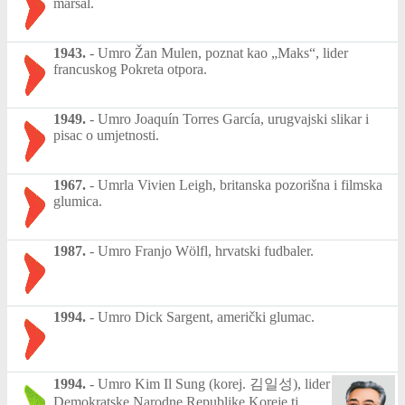
maršal.
1943.
-
Umro Žan Mulen, poznat kao „Maks“, lider
francuskog Pokreta otpora.
1949.
-
Umro Joaquín Torres García, urugvajski slikar i
pisac o umjetnosti.
1967.
-
Umrla Vivien Leigh, britanska pozorišna i filmska
glumica.
1987.
-
Umro Franjo Wölfl, hrvatski fudbaler.
1994.
-
Umro Dick Sargent, američki glumac.
1994.
-
Umro Kim Il Sung (korej. 김일성), lider
Demokratske Narodne Republike Koreje tj.