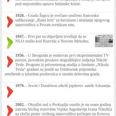
pod neposrednu upravu britanske krune.
1920.
-
Gradu Šapcu je svečano uručeno francusko
odlikovanje „Ratni krst“ za heroizam i stradanje njegovog
stanovništva u Prvom svetskom ratu.
1947.
-
Prvi put su objavljeni izveštaji da se
NLO srušio kod Rozvela u Novom Meksiku.
1956.
-
U Beogradu je emitovan prvi eksperimentalni TV
prenos, povodom proslave stogodišnjice rodjenja Nikole
Tesle. Program iz privremenog studija u Institutu „Nikola
Tesla“ građani su pratili na četrdesetak prijemnika
smeštenih u izlozima prodavnica u raznim delovima grada.
1979.
-
Jewitt i Danielson otkrili jupiterov satelit Adrasteju.
2002.
-
Okružni sud u Prokuplju osudio je na osam godina
zatvora bivšeg rezervistu Vojske Jugoslavije Ivana Nikolića
za zločin protiv civilnog stanovništva počinjen na Kosovu