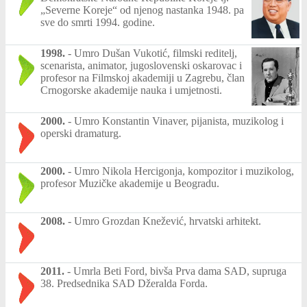
„Severne Koreje“ od njenog nastanka 1948. pa
sve do smrti 1994. godine.
1998.
-
Umro Dušan Vukotić, filmski reditelj,
scenarista, animator, jugoslovenski oskarovac i
profesor na Filmskoj akademiji u Zagrebu, član
Crnogorske akademije nauka i umjetnosti.
2000.
-
Umro Konstantin Vinaver, pijanista, muzikolog i
operski dramaturg.
2000.
-
Umro Nikola Hercigonja, kompozitor i muzikolog,
profesor Muzičke akademije u Beogradu.
2008.
-
Umro Grozdan Knežević, hrvatski arhitekt.
2011.
-
Umrla Beti Ford, bivša Prva dama SAD, supruga
38. Predsednika SAD Džeralda Forda.