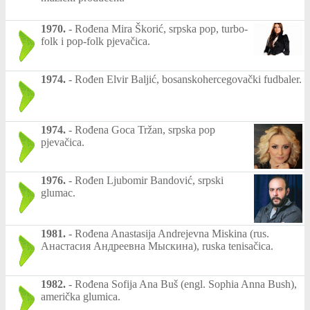
1970.
-
Rođena Mira Škorić, srpska pop, turbo-
folk i pop-folk pjevačica.
1974.
-
Rođen Elvir Baljić, bosanskohercegovački fudbaler.
1974.
-
Rođena Goca Tržan, srpska pop
pjevačica.
1976.
-
Rođen Ljubomir Bandović, srpski
glumac.
1981.
-
Rođena Anastasija Andrejevna Miskina (rus.
Анастасия Андреевна Мыскина), ruska tenisačica.
1982.
-
Rođena Sofija Ana Buš (engl. Sophia Anna Bush),
američka glumica.