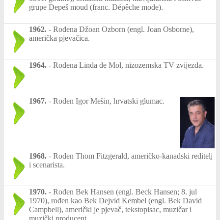
grupe Depeš moud (franc. Dépêche mode).
1962.
-
Rođena Džoan Ozborn (engl. Joan Osborne),
američka pjevačica.
1964.
-
Rođena Linda de Mol, nizozemska TV zvijezda.
1967.
-
Rođen Igor Mešin, hrvatski glumac.
1968.
-
Rođen Thom Fitzgerald, američko-kanadski reditelj
i scenarista.
1970.
-
Rođen Bek Hansen (engl. Beck Hansen; 8. jul
1970), rođen kao Bek Dejvid Kembel (engl. Bek David
Campbell), američki je pjevač, tekstopisac, muzičar i
muzički producent.