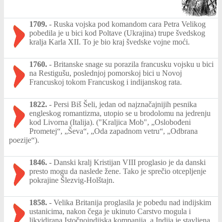
1709.
-
Ruska vojska pod komandom cara Petra Velikog
pobedila je u bici kod Poltave (Ukrajina) trupe švedskog
kralja Karla XII. To je bio kraj švedske vojne moći.
1760.
-
Britanske snage su porazila francusku vojsku u bici
na Restigušu, poslednjoj pomorskoj bici u Novoj
Francuskoj tokom Francuskog i indijanskog rata.
1822.
-
Persi Biš Šeli, jedan od najznačajnijih pesnika
engleskog romantizma, utopio se u brodolomu na jedrenju
kod Livorna (Italija). ("Kraljica Mob", „Oslobođeni
Prometej“, „Ševa“, „Oda zapadnom vetru“, „Odbrana
poezije“).
1846.
-
Danski kralj Kristijan VIII proglasio je da danski
presto mogu da naslede žene. Tako je sprečio otcepljenje
pokrajine Šlezvig-Holštajn.
1858.
-
Velika Britanija proglasila je pobedu nad indijskim
ustanicima, nakon čega je ukinuto Carstvo mogula i
likvidirana Istočnoindijska kompanija, a Indija je stavljena