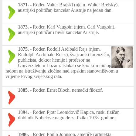
1871.
-
Rođen Valter Brajski (njem. Walter Breisky),
austrijski političar, kancelar Austrije na jedan dan.
1873.
-
Rođen Karl Vaugoin (njem. Carl Vaugoin),
austrijski političar i bivši kancelar Austrije.
1875.
-
Rođen Rodolf Arčibald Rajs (njem.
Rudolph Archibald Reiss), švajcarski forenzičar,
publicista, doktor hemije i profesor na
Univerzitetu u Lozani. Istakao se kao kriminolog
radom na istraživanju zločina nad srpskim stanovništvom u
vrijeme Prvog svijetskog rata.
1885.
-
Rođen Ernst Bloch, nemački filozof.
1894.
-
Rođen Pjotr Leonidovič Kapica, ruski fizičar,
dobitnik Nobelove nagrade za fiziku 1978. godine.
1906.
-
Rođen Philip Johnson, američki arhitekta.