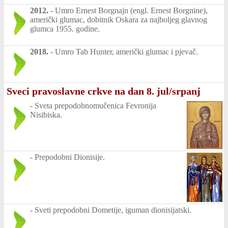
2012.
-
Umro Ernest Borgnajn (engl. Ernest Borgnine),
američki glumac, dobitnik Oskara za najboljeg glavnog
glumca 1955. godine.
2018.
-
Umro Tab Hunter, američki glumac i pjevač.
Sveci pravoslavne crkve na dan 8. jul/srpanj
-
Sveta prepodobnomučenica Fevronija
Nisibiska.
-
Prepodobni Dionisije.
-
Sveti prepodobni Dometije, iguman dionisijatski.