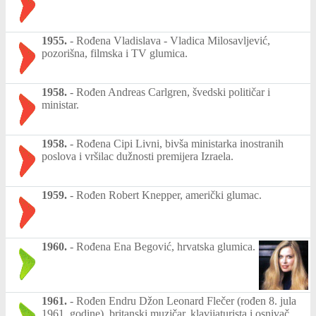
1955.
-
Rođena Vladislava - Vladica Milosavljević,
pozorišna, filmska i TV glumica.
1958.
-
Rođen Andreas Carlgren, švedski političar i
ministar.
1958.
-
Rođena Cipi Livni, bivša ministarka inostranih
poslova i vršilac dužnosti premijera Izraela.
1959.
-
Rođen Robert Knepper, američki glumac.
1960.
-
Rođena Ena Begović, hrvatska glumica.
1961.
-
Rođen Endru Džon Leonard Flečer (rođen 8. jula
1961. godine), britanski muzičar, klavijaturista i osnivač