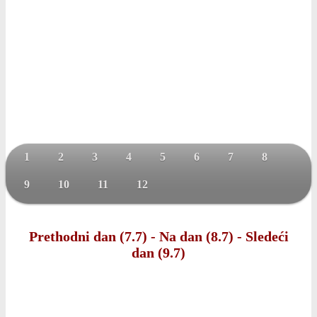
1
2
3
4
5
6
7
8
9
10
11
12
Prethodni dan (7.7)
-
Na dan (8.7)
-
Sledeći
dan (9.7)