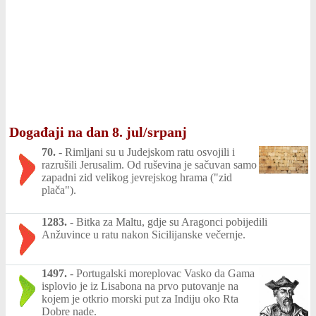
Događaji na dan 8. jul/srpanj
70.
-
Rimljani su u Judejskom ratu osvojili i
razrušili Jerusalim. Od ruševina je sačuvan samo
zapadni zid velikog jevrejskog hrama ("zid
plača").
1283.
-
Bitka za Maltu, gdje su Aragonci pobijedili
Anžuvince u ratu nakon Sicilijanske večernje.
1497.
-
Portugalski moreplovac Vasko da Gama
isplovio je iz Lisabona na prvo putovanje na
kojem je otkrio morski put za Indiju oko Rta
Dobre nade.