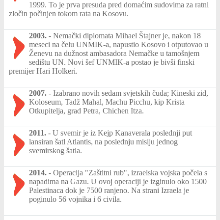
1999. To je prva presuda pred domaćim sudovima za ratni
zločin počinjen tokom rata na Kosovu.
2003.
-
Nemački diplomata Mihael Štajner je, nakon 18
meseci na čelu UNMIK-a, napustio Kosovo i otputovao u
Ženevu na dužnost ambasadora Nemačke u tamošnjem
sedištu UN. Novi šef UNMIK-a postao je bivši finski
premijer Hari Holkeri.
2007.
-
Izabrano novih sedam svjetskih čuda; Kineski zid,
Koloseum, Tadž Mahal, Machu Picchu, kip Krista
Otkupitelja, grad Petra, Chichen Itza.
2011.
-
U svemir je iz Kejp Kanaverala poslednji put
lansiran šatl Atlantis, na poslednju misiju jednog
svemirskog šatla.
2014.
-
Operacija "Zaštitni rub", izraelska vojska počela s
napadima na Gazu. U ovoj operaciji je izginulo oko 1500
Palestinaca dok je 7500 ranjeno. Na strani Izraela je
poginulo 56 vojnika i 6 civila.