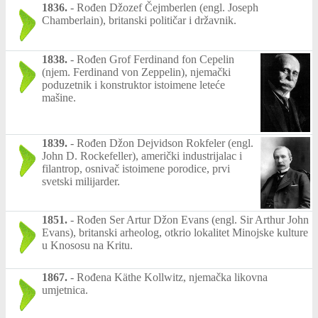
1836.
-
Rođen Džozef Čejmberlen (engl. Joseph
Chamberlain), britanski političar i državnik.
1838.
-
Rođen Grof Ferdinand fon Cepelin
(njem. Ferdinand von Zeppelin), njemački
poduzetnik i konstruktor istoimene leteće
mašine.
1839.
-
Rođen Džon Dejvidson Rokfeler (engl.
John D. Rockefeller), američki industrijalac i
filantrop, osnivač istoimene porodice, prvi
svetski milijarder.
1851.
-
Rođen Ser Artur Džon Evans (engl. Sir Arthur John
Evans), britanski arheolog, otkrio lokalitet Minojske kulture
u Knososu na Kritu.
1867.
-
Rođena Käthe Kollwitz, njemačka likovna
umjetnica.