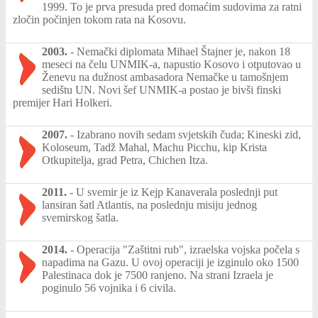
1999. To je prva presuda pred domaćim sudovima za ratni
zločin počinjen tokom rata na Kosovu.
2003.
-
Nemački diplomata Mihael Štajner je, nakon 18
meseci na čelu UNMIK-a, napustio Kosovo i otputovao u
Ženevu na dužnost ambasadora Nemačke u tamošnjem
sedištu UN. Novi šef UNMIK-a postao je bivši finski
premijer Hari Holkeri.
2007.
-
Izabrano novih sedam svjetskih čuda; Kineski zid,
Koloseum, Tadž Mahal, Machu Picchu, kip Krista
Otkupitelja, grad Petra, Chichen Itza.
2011.
-
U svemir je iz Kejp Kanaverala poslednji put
lansiran šatl Atlantis, na poslednju misiju jednog
svemirskog šatla.
2014.
-
Operacija "Zaštitni rub", izraelska vojska počela s
napadima na Gazu. U ovoj operaciji je izginulo oko 1500
Palestinaca dok je 7500 ranjeno. Na strani Izraela je
poginulo 56 vojnika i 6 civila.