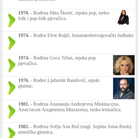
1970.
-
Rođena Mira Škorić, srpska pop, turbo-
folk i pop-folk pjevačica.
1974.
-
Rođen Elvir Baljić, bosanskohercegovački fudbaler.
1974.
-
Rođena Goca Tržan, srpska pop
pjevačica.
1976.
-
Rođen Ljubomir Bandović, srpski
glumac.
1981.
-
Rođena Anastasija Andrejevna Miskina (rus.
Анастасия Андреевна Мыскина), ruska tenisačica.
1982.
-
Rođena Sofija Ana Buš (engl. Sophia Anna Bush),
američka glumica.