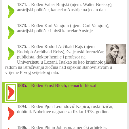
1871.
-
Rođen Valter Brajski (njem. Walter Breisky),
austrijski političar, kancelar Austrije na jedan dan.
1873.
-
Rođen Karl Vaugoin (njem. Carl Vaugoin),
austrijski političar i bivši kancelar Austrije.
1875.
-
Rođen Rodolf Arčibald Rajs (njem.
Rudolph Archibald Reiss), švajcarski forenzičar,
publicista, doktor hemije i profesor na
Univerzitetu u Lozani. Istakao se kao kriminolog
radom na istraživanju zločina nad srpskim stanovništvom u
vrijeme Prvog svijetskog rata.
1885.
-
Rođen Ernst Bloch, nemački filozof.
1894.
-
Rođen Pjotr Leonidovič Kapica, ruski fizičar,
dobitnik Nobelove nagrade za fiziku 1978. godine.
1906.
-
Rođen Philip Johnson, američki arhitekta.