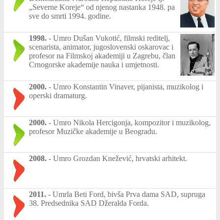
„Severne Koreje“ od njenog nastanka 1948. pa
sve do smrti 1994. godine.
1998.
-
Umro Dušan Vukotić, filmski reditelj,
scenarista, animator, jugoslovenski oskarovac i
profesor na Filmskoj akademiji u Zagrebu, član
Crnogorske akademije nauka i umjetnosti.
2000.
-
Umro Konstantin Vinaver, pijanista, muzikolog i
operski dramaturg.
2000.
-
Umro Nikola Hercigonja, kompozitor i muzikolog,
profesor Muzičke akademije u Beogradu.
2008.
-
Umro Grozdan Knežević, hrvatski arhitekt.
2011.
-
Umrla Beti Ford, bivša Prva dama SAD, supruga
38. Predsednika SAD Džeralda Forda.