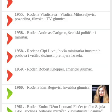
1955.
-
Rođena Vladislava - Vladica Milosavljević,
pozorišna, filmska i TV glumica.
1958.
-
Rođen Andreas Carlgren, švedski političar i
ministar.
1958.
-
Rođena Cipi Livni, bivša ministarka inostranih
poslova i vršilac dužnosti premijera Izraela.
1959.
-
Rođen Robert Knepper, američki glumac.
1960.
-
Rođena Ena Begović, hrvatska glumica.
1961.
-
Rođen Endru Džon Leonard Flečer (rođen 8. jula
1961. godine), britanski muzičar, klavijaturista i osnivač