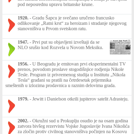
pod neposrednu upravu britanske krune.
1920.
-
Gradu Šapcu je svečano uručeno francusko
odlikovanje „Ratni krst“ za heroizam i stradanje njegovog
stanovništva u Prvom svetskom ratu.
1947.
-
Prvi put su objavljeni izveštaji da se
NLO srušio kod Rozvela u Novom Meksiku.
1956.
-
U Beogradu je emitovan prvi eksperimentalni TV
prenos, povodom proslave stogodišnjice rodjenja Nikole
Tesle. Program iz privremenog studija u Institutu „Nikola
Tesla“ građani su pratili na četrdesetak prijemnika
smeštenih u izlozima prodavnica u raznim delovima grada.
1979.
-
Jewitt i Danielson otkrili jupiterov satelit Adrasteju.
2002.
-
Okružni sud u Prokuplju osudio je na osam godina
zatvora bivšeg rezervistu Vojske Jugoslavije Ivana Nikolića
za zločin protiv civilnog stanovništva počinjen na Kosovu