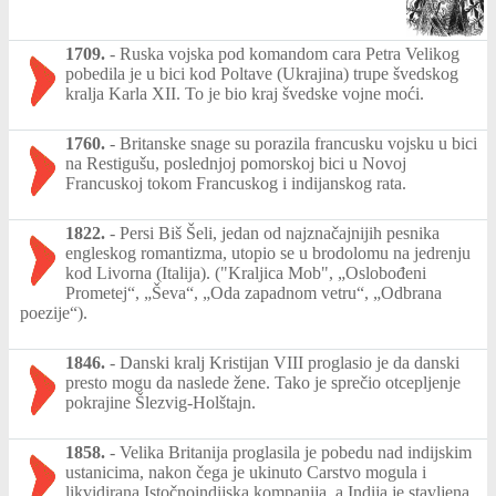
1709.
-
Ruska vojska pod komandom cara Petra Velikog
pobedila je u bici kod Poltave (Ukrajina) trupe švedskog
kralja Karla XII. To je bio kraj švedske vojne moći.
1760.
-
Britanske snage su porazila francusku vojsku u bici
na Restigušu, poslednjoj pomorskoj bici u Novoj
Francuskoj tokom Francuskog i indijanskog rata.
1822.
-
Persi Biš Šeli, jedan od najznačajnijih pesnika
engleskog romantizma, utopio se u brodolomu na jedrenju
kod Livorna (Italija). ("Kraljica Mob", „Oslobođeni
Prometej“, „Ševa“, „Oda zapadnom vetru“, „Odbrana
poezije“).
1846.
-
Danski kralj Kristijan VIII proglasio je da danski
presto mogu da naslede žene. Tako je sprečio otcepljenje
pokrajine Šlezvig-Holštajn.
1858.
-
Velika Britanija proglasila je pobedu nad indijskim
ustanicima, nakon čega je ukinuto Carstvo mogula i
likvidirana Istočnoindijska kompanija, a Indija je stavljena