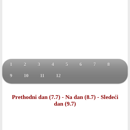
1
2
3
4
5
6
7
8
9
10
11
12
Prethodni dan (7.7)
-
Na dan (8.7)
-
Sledeći
dan (9.7)