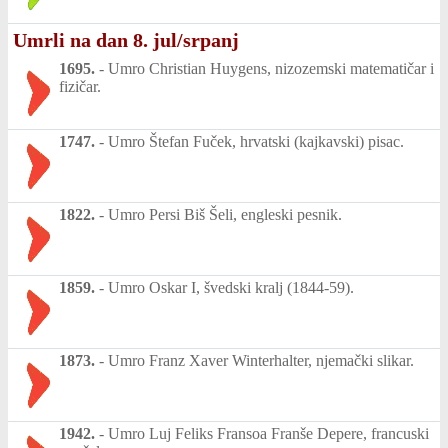
Umrli na dan 8. jul/srpanj
1695.
-
Umro Christian Huygens, nizozemski matematičar i
fizičar.
1747.
-
Umro Štefan Fuček, hrvatski (kajkavski) pisac.
1822.
-
Umro Persi Biš Šeli, engleski pesnik.
1859.
-
Umro Oskar I, švedski kralj (1844-59).
1873.
-
Umro Franz Xaver Winterhalter, njemački slikar.
1942.
-
Umro Luj Feliks Fransoa Franše Depere, francuski