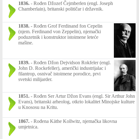
1836.
-
Rođen Džozef Čejmberlen (engl. Joseph
Chamberlain), britanski političar i državnik.
1838.
-
Rođen Grof Ferdinand fon Cepelin
(njem. Ferdinand von Zeppelin), njemački
poduzetnik i konstruktor istoimene leteće
mašine.
1839.
-
Rođen Džon Dejvidson Rokfeler (engl.
John D. Rockefeller), američki industrijalac i
filantrop, osnivač istoimene porodice, prvi
svetski milijarder.
1851.
-
Rođen Ser Artur Džon Evans (engl. Sir Arthur John
Evans), britanski arheolog, otkrio lokalitet Minojske kulture
u Knososu na Kritu.
1867.
-
Rođena Käthe Kollwitz, njemačka likovna
umjetnica.