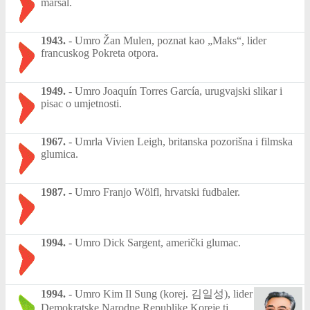
maršal.
1943.
-
Umro Žan Mulen, poznat kao „Maks“, lider
francuskog Pokreta otpora.
1949.
-
Umro Joaquín Torres García, urugvajski slikar i
pisac o umjetnosti.
1967.
-
Umrla Vivien Leigh, britanska pozorišna i filmska
glumica.
1987.
-
Umro Franjo Wölfl, hrvatski fudbaler.
1994.
-
Umro Dick Sargent, američki glumac.
1994.
-
Umro Kim Il Sung (korej. 김일성), lider
Demokratske Narodne Republike Koreje tj.