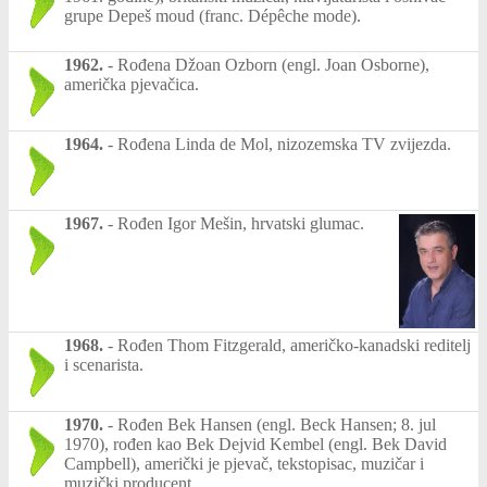
grupe Depeš moud (franc. Dépêche mode).
1962.
-
Rođena Džoan Ozborn (engl. Joan Osborne),
američka pjevačica.
1964.
-
Rođena Linda de Mol, nizozemska TV zvijezda.
1967.
-
Rođen Igor Mešin, hrvatski glumac.
1968.
-
Rođen Thom Fitzgerald, američko-kanadski reditelj
i scenarista.
1970.
-
Rođen Bek Hansen (engl. Beck Hansen; 8. jul
1970), rođen kao Bek Dejvid Kembel (engl. Bek David
Campbell), američki je pjevač, tekstopisac, muzičar i
muzički producent.