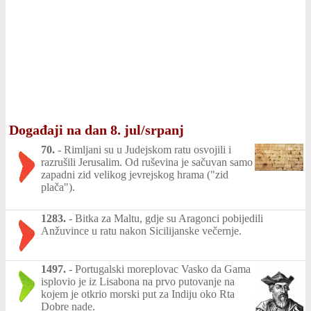
Događaji na dan 8. jul/srpanj
70.
-
Rimljani su u Judejskom ratu osvojili i
razrušili Jerusalim. Od ruševina je sačuvan samo
zapadni zid velikog jevrejskog hrama ("zid
plača").
1283.
-
Bitka za Maltu, gdje su Aragonci pobijedili
Anžuvince u ratu nakon Sicilijanske večernje.
1497.
-
Portugalski moreplovac Vasko da Gama
isplovio je iz Lisabona na prvo putovanje na
kojem je otkrio morski put za Indiju oko Rta
Dobre nade.