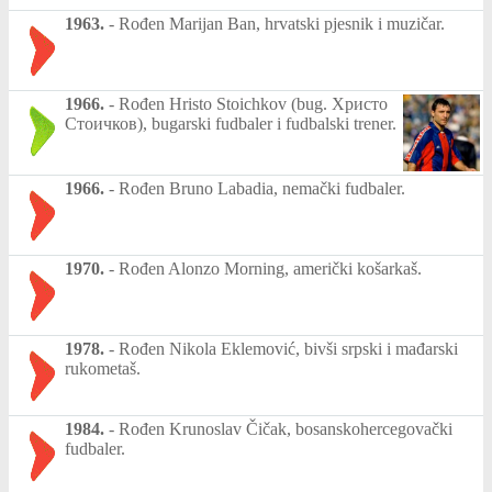
1963.
-
Rođen Marijan Ban, hrvatski pjesnik i muzičar.
1966.
-
Rođen Hristo Stoichkov (bug. Христо
Стоичков), bugarski fudbaler i fudbalski trener.
1966.
-
Rođen Bruno Labadia, nemački fudbaler.
1970.
-
Rođen Alonzo Morning, američki košarkaš.
1978.
-
Rođen Nikola Eklemović, bivši srpski i mađarski
rukometaš.
1984.
-
Rođen Krunoslav Čičak, bosanskohercegovački
fudbaler.