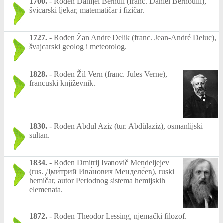
1700.
-
Rođen Danijel Bernuli (franc. Daniel Bernoulli),
švicarski ljekar, matematičar i fizičar.
1727.
-
Rođen Žan Andre Delik (franc. Jean-André Deluc),
švajcarski geolog i meteorolog.
1828.
-
Rođen Žil Vern (franc. Jules Verne),
francuski književnik.
1830.
-
Rođen Abdul Aziz (tur. Abdülaziz), osmanlijski
sultan.
1834.
-
Rođen Dmitrij Ivanovič Mendeljejev
(rus. Дми́трий Ива́нович Менделе́ев), ruski
hemičar, autor Periodnog sistema hemijskih
elemenata.
1872.
-
Rođen Theodor Lessing, njemački filozof.