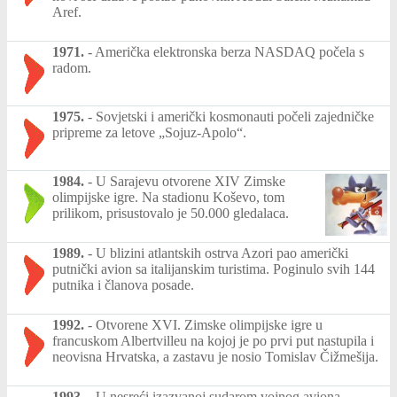
Aref.
1971.
-
Američka elektronska berza NASDAQ počela s
radom.
1975.
-
Sovjetski i američki kosmonauti počeli zajedničke
pripreme za letove „Sojuz-Apolo“.
1984.
-
U Sarajevu otvorene XIV Zimske
olimpijske igre. Na stadionu Koševo, tom
prilikom, prisustovalo je 50.000 gledalaca.
1989.
-
U blizini atlantskih ostrva Azori pao američki
putnički avion sa italijanskim turistima. Poginulo svih 144
putnika i članova posade.
1992.
-
Otvorene XVI. Zimske olimpijske igre u
francuskom Albertvilleu na kojoj je po prvi put nastupila i
neovisna Hrvatska, a zastavu je nosio Tomislav Čižmešija.
1993.
-
U nesreći izazvanoj sudarom vojnog aviona