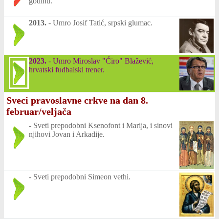
godinu.
2013.
-
Umro Josif Tatić, srpski glumac.
2023.
-
Umro Miroslav "Ćiro" Blažević,
hrvatski fudbalski trener.
Sveci pravoslavne crkve na dan 8.
februar/veljača
-
Sveti prepodobni Ksenofont i Marija, i sinovi
njihovi Jovan i Arkadije.
-
Sveti prepodobni Simeon vethi.