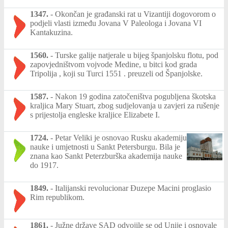
1347.
-
Okončan je građanski rat u Vizantiji dogovorom o
podjeli vlasti između Jovana V Paleologa i Jovana VI
Kantakuzina.
1560.
-
Turske galije natjerale u bijeg španjolsku flotu, pod
zapovjedništvom vojvode Medine, u bitci kod grada
Tripolija , koji su Turci 1551 . preuzeli od Španjolske.
1587.
-
Nakon 19 godina zatočeništva pogubljena škotska
kraljica Mary Stuart, zbog sudjelovanja u zavjeri za rušenje
s prijestolja engleske kraljice Elizabete I.
1724.
-
Petar Veliki je osnovao Rusku akademiju
nauke i umjetnosti u Sankt Petersburgu. Bila je
znana kao Sankt Peterzburška akademija nauke
do 1917.
1849.
-
Italijanski revolucionar Đuzepe Macini proglasio
Rim republikom.
1861.
-
Južne države SAD odvojile se od Unije i osnovale