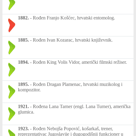
1882.
-
Rođen Franjo Košćec, hrvatski entomolog.
1885.
-
Rođen Ivan Kozarac, hrvatski književnik.
1894.
-
Rođen King Volis Vidor, američki filmski režiser.
1895.
-
Rođen Dragan Plamenac, hrvatski muzikolog i
kompozitor.
1921.
-
Rođena Lana Tarner (engl. Lana Turner), američka
glumica.
1923.
-
Rođen Nebojša Popović, košarkaš, trener,
reprezentativac Jugoslavije i dugogodišnji funkcioner u