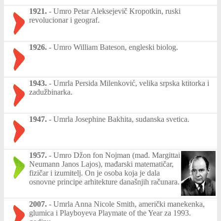
1921.
-
Umro Petar Aleksejevič Kropotkin, ruski
revolucionar i geograf.
1926.
-
Umro William Bateson, engleski biolog.
1943.
-
Umrla Persida Milenković, velika srpska ktitorka i
zadužbinarka.
1947.
-
Umrla Josephine Bakhita, sudanska svetica.
1957.
-
Umro Džon fon Nojman (mađ. Margittai
Neumann Janos Lajos), mađarski matematičar,
fizičar i izumitelj. On je osoba koja je dala
osnovne principe arhitekture današnjih računara.
2007.
-
Umrla Anna Nicole Smith, američki manekenka,
glumica i Playboyeva Playmate of the Year za 1993.