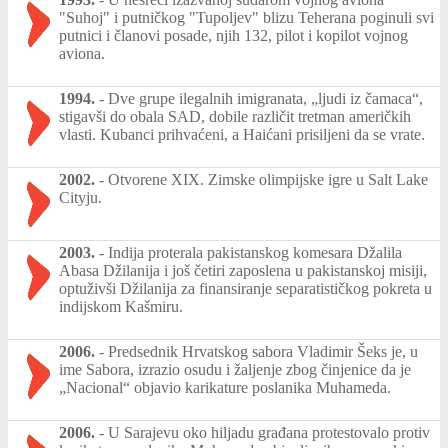
"Suhoj" i putničkog "Tupoljev" blizu Teherana poginuli svi
putnici i članovi posade, njih 132, pilot i kopilot vojnog
aviona.
1994.
-
Dve grupe ilegalnih imigranata, „ljudi iz čamaca“,
stigavši do obala SAD, dobile različit tretman američkih
vlasti. Kubanci prihvaćeni, a Haićani prisiljeni da se vrate.
2002.
-
Otvorene XIX. Zimske olimpijske igre u Salt Lake
Cityju.
2003.
-
Indija proterala pakistanskog komesara Džalila
Abasa Džilanija i još četiri zaposlena u pakistanskoj misiji,
optuživši Džilanija za finansiranje separatističkog pokreta u
indijskom Kašmiru.
2006.
-
Predsednik Hrvatskog sabora Vladimir Šeks je, u
ime Sabora, izrazio osudu i žaljenje zbog činjenice da je
„Nacional“ objavio karikature poslanika Muhameda.
2006.
-
U Sarajevu oko hiljadu građana protestovalo protiv