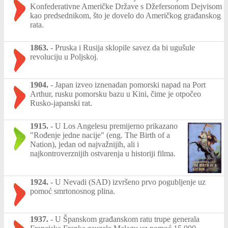
Konfederativne Američke Države s Džefersonom Dejvisom
kao predsednikom, što je dovelo do Američkog građanskog
rata.
1863.
-
Pruska i Rusija sklopile savez da bi ugušule
revoluciju u Poljskoj.
1904.
-
Japan izveo iznenadan pomorski napad na Port
Arthur, rusku pomorsku bazu u Kini, čime je otpočeo
Rusko-japanski rat.
1915.
-
U Los Angelesu premijerno prikazano
"Rođenje jedne nacije" (eng. The Birth of a
Nation), jedan od najvažnijih, ali i
najkontroverznijih ostvarenja u historiji filma.
1924.
-
U Nevadi (SAD) izvršeno prvo pogubljenje uz
pomoć smrtonosnog plina.
1937.
-
U Španskom građanskom ratu trupe generala