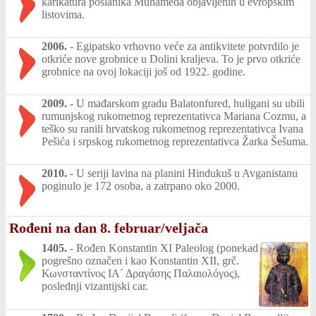
karikatura poslanika Muhameda objavljenih u evropskim
listovima.
2006.
-
Egipatsko vrhovno veće za antikvitete potvrdilo je
otkriće nove grobnice u Dolini kraljeva. To je prvo otkriće
grobnice na ovoj lokaciji još od 1922. godine.
2009.
-
U mađarskom gradu Balatonfured, huligani su ubili
rumunjskog rukometnog reprezentativca Mariana Cozmu, a
teško su ranili hrvatskog rukometnog reprezentativca Ivana
Pešića i srpskog rukometnog reprezentativca Žarka Šešuma.
2010.
-
U seriji lavina na planini Hindukuš u Avganistanu
poginulo je 172 osoba, a zatrpano oko 2000.
Rođeni na dan 8. februar/veljača
1405.
-
Rođen Konstantin XI Paleolog (ponekad
pogrešno označen i kao Konstantin XII, grč.
Κωνσταντίνος ΙΑ΄ Δραγάσης Παλαιολόγος),
poslednji vizantijski car.