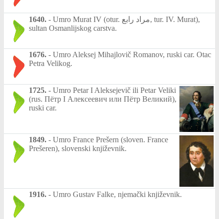
1640.
-
Umro Murat IV (otur. مراد رابع, tur. IV. Murat),
sultan Osmanlijskog carstva.
1676.
-
Umro Aleksej Mihajlovič Romanov, ruski car. Otac
Petra Velikog.
1725.
-
Umro Petar I Aleksejevič ili Petar Veliki
(rus. Пётр I Алексеевич или Пётр Великий),
ruski car.
1849.
-
Umro France Prešern (sloven. France
Prešeren), slovenski književnik.
1916.
-
Umro Gustav Falke, njemački književnik.