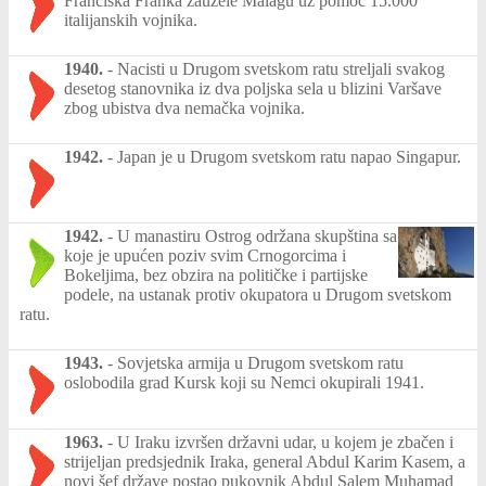
Franciska Franka zauzele Malagu uz pomoć 15.000
italijanskih vojnika.
1940.
-
Nacisti u Drugom svetskom ratu streljali svakog
desetog stanovnika iz dva poljska sela u blizini Varšave
zbog ubistva dva nemačka vojnika.
1942.
-
Japan je u Drugom svetskom ratu napao Singapur.
1942.
-
U manastiru Ostrog održana skupština sa
koje je upućen poziv svim Crnogorcima i
Bokeljima, bez obzira na političke i partijske
podele, na ustanak protiv okupatora u Drugom svetskom
ratu.
1943.
-
Sovjetska armija u Drugom svetskom ratu
oslobodila grad Kursk koji su Nemci okupirali 1941.
1963.
-
U Iraku izvršen državni udar, u kojem je zbačen i
strijeljan predsjednik Iraka, general Abdul Karim Kasem, a
novi šef države postao pukovnik Abdul Salem Muhamad