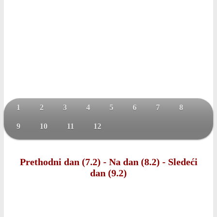
1
2
3
4
5
6
7
8
9
10
11
12
Prethodni dan (7.2)
-
Na dan (8.2)
-
Sledeći
dan (9.2)