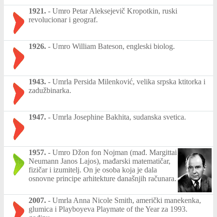
1921.
-
Umro Petar Aleksejevič Kropotkin, ruski
revolucionar i geograf.
1926.
-
Umro William Bateson, engleski biolog.
1943.
-
Umrla Persida Milenković, velika srpska ktitorka i
zadužbinarka.
1947.
-
Umrla Josephine Bakhita, sudanska svetica.
1957.
-
Umro Džon fon Nojman (mađ. Margittai
Neumann Janos Lajos), mađarski matematičar,
fizičar i izumitelj. On je osoba koja je dala
osnovne principe arhitekture današnjih računara.
2007.
-
Umrla Anna Nicole Smith, američki manekenka,
glumica i Playboyeva Playmate of the Year za 1993.