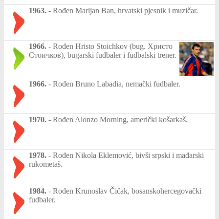
1963.
-
Rođen Marijan Ban, hrvatski pjesnik i muzičar.
1966.
-
Rođen Hristo Stoichkov (bug. Христо
Стоичков), bugarski fudbaler i fudbalski trener.
1966.
-
Rođen Bruno Labadia, nemački fudbaler.
1970.
-
Rođen Alonzo Morning, američki košarkaš.
1978.
-
Rođen Nikola Eklemović, bivši srpski i mađarski
rukometaš.
1984.
-
Rođen Krunoslav Čičak, bosanskohercegovački
fudbaler.