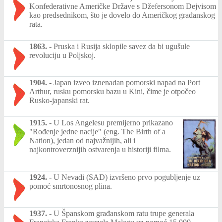
Konfederativne Američke Države s Džefersonom Dejvisom
kao predsednikom, što je dovelo do Američkog građanskog
rata.
1863.
-
Pruska i Rusija sklopile savez da bi ugušule
revoluciju u Poljskoj.
1904.
-
Japan izveo iznenadan pomorski napad na Port
Arthur, rusku pomorsku bazu u Kini, čime je otpočeo
Rusko-japanski rat.
1915.
-
U Los Angelesu premijerno prikazano
"Rođenje jedne nacije" (eng. The Birth of a
Nation), jedan od najvažnijih, ali i
najkontroverznijih ostvarenja u historiji filma.
1924.
-
U Nevadi (SAD) izvršeno prvo pogubljenje uz
pomoć smrtonosnog plina.
1937.
-
U Španskom građanskom ratu trupe generala