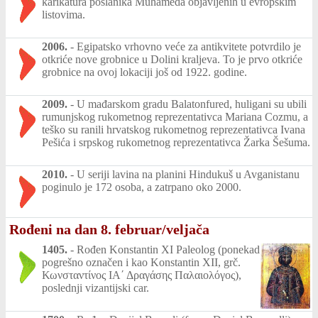
karikatura poslanika Muhameda objavljenih u evropskim
listovima.
2006.
-
Egipatsko vrhovno veće za antikvitete potvrdilo je
otkriće nove grobnice u Dolini kraljeva. To je prvo otkriće
grobnice na ovoj lokaciji još od 1922. godine.
2009.
-
U mađarskom gradu Balatonfured, huligani su ubili
rumunjskog rukometnog reprezentativca Mariana Cozmu, a
teško su ranili hrvatskog rukometnog reprezentativca Ivana
Pešića i srpskog rukometnog reprezentativca Žarka Šešuma.
2010.
-
U seriji lavina na planini Hindukuš u Avganistanu
poginulo je 172 osoba, a zatrpano oko 2000.
Rođeni na dan 8. februar/veljača
1405.
-
Rođen Konstantin XI Paleolog (ponekad
pogrešno označen i kao Konstantin XII, grč.
Κωνσταντίνος ΙΑ΄ Δραγάσης Παλαιολόγος),
poslednji vizantijski car.