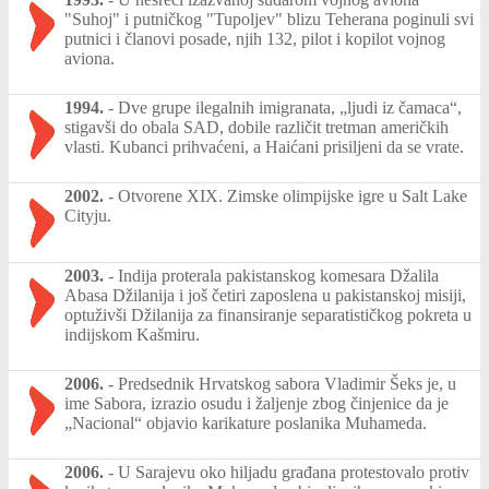
"Suhoj" i putničkog "Tupoljev" blizu Teherana poginuli svi
putnici i članovi posade, njih 132, pilot i kopilot vojnog
aviona.
1994.
-
Dve grupe ilegalnih imigranata, „ljudi iz čamaca“,
stigavši do obala SAD, dobile različit tretman američkih
vlasti. Kubanci prihvaćeni, a Haićani prisiljeni da se vrate.
2002.
-
Otvorene XIX. Zimske olimpijske igre u Salt Lake
Cityju.
2003.
-
Indija proterala pakistanskog komesara Džalila
Abasa Džilanija i još četiri zaposlena u pakistanskoj misiji,
optuživši Džilanija za finansiranje separatističkog pokreta u
indijskom Kašmiru.
2006.
-
Predsednik Hrvatskog sabora Vladimir Šeks je, u
ime Sabora, izrazio osudu i žaljenje zbog činjenice da je
„Nacional“ objavio karikature poslanika Muhameda.
2006.
-
U Sarajevu oko hiljadu građana protestovalo protiv