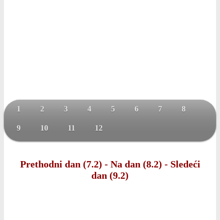
1
2
3
4
5
6
7
8
9
10
11
12
Prethodni dan (7.2)
-
Na dan (8.2)
-
Sledeći
dan (9.2)