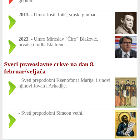
godinu.
2013.
-
Umro Josif Tatić, srpski glumac.
2023.
-
Umro Miroslav "Ćiro" Blažević,
hrvatski fudbalski trener.
Sveci pravoslavne crkve na dan 8.
februar/veljača
-
Sveti prepodobni Ksenofont i Marija, i sinovi
njihovi Jovan i Arkadije.
-
Sveti prepodobni Simeon vethi.