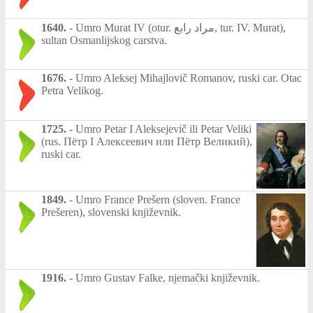
1640.
-
Umro Murat IV (otur. مراد رابع, tur. IV. Murat),
sultan Osmanlijskog carstva.
1676.
-
Umro Aleksej Mihajlovič Romanov, ruski car. Otac
Petra Velikog.
1725.
-
Umro Petar I Aleksejevič ili Petar Veliki
(rus. Пётр I Алексеевич или Пётр Великий),
ruski car.
1849.
-
Umro France Prešern (sloven. France
Prešeren), slovenski književnik.
1916.
-
Umro Gustav Falke, njemački književnik.