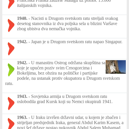
Franciska Franka zauzele Malagu uz pomoć 15.000
italijanskih vojnika.
1940.
-
Nacisti u Drugom svetskom ratu streljali svakog
desetog stanovnika iz dva poljska sela u blizini Varšave
zbog ubistva dva nemačka vojnika.
1942.
-
Japan je u Drugom svetskom ratu napao Singapur.
1942.
-
U manastiru Ostrog održana skupština sa
koje je upućen poziv svim Crnogorcima i
Bokeljima, bez obzira na političke i partijske
podele, na ustanak protiv okupatora u Drugom svetskom
ratu.
1943.
-
Sovjetska armija u Drugom svetskom ratu
oslobodila grad Kursk koji su Nemci okupirali 1941.
1963.
-
U Iraku izvršen državni udar, u kojem je zbačen i
strijeljan predsjednik Iraka, general Abdul Karim Kasem, a
novi šef države postao pukovnik Abdul Salem Muhamad