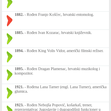
1882.
-
Rođen Franjo Košćec, hrvatski entomolog.
1885.
-
Rođen Ivan Kozarac, hrvatski književnik.
1894.
-
Rođen King Volis Vidor, američki filmski režiser.
1895.
-
Rođen Dragan Plamenac, hrvatski muzikolog i
kompozitor.
1921.
-
Rođena Lana Tarner (engl. Lana Turner), američka
glumica.
1923.
-
Rođen Nebojša Popović, košarkaš, trener,
reprezentativac Jugoslavije i dugogodišnji funkcioner u