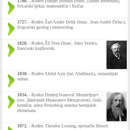
1700.
-
Rođen Danijel Bernuli (franc. Daniel Bernoulli),
švicarski ljekar, matematičar i fizičar.
1727.
-
Rođen Žan Andre Delik (franc. Jean-André Deluc),
švajcarski geolog i meteorolog.
1828.
-
Rođen Žil Vern (franc. Jules Verne),
francuski književnik.
1830.
-
Rođen Abdul Aziz (tur. Abdülaziz), osmanlijski
sultan.
1834.
-
Rođen Dmitrij Ivanovič Mendeljejev
(rus. Дми́трий Ива́нович Менделе́ев), ruski
hemičar, autor Periodnog sistema hemijskih
elemenata.
1872.
-
Rođen Theodor Lessing, njemački filozof.