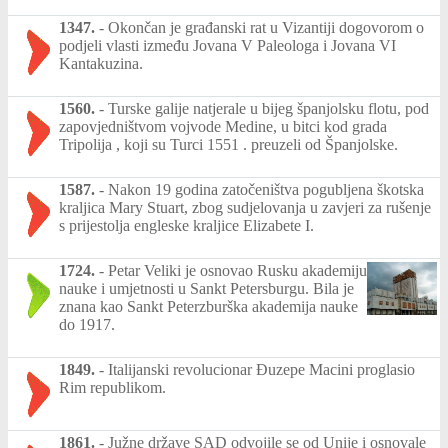
1347.
-
Okončan je građanski rat u Vizantiji dogovorom o
podjeli vlasti između Jovana V Paleologa i Jovana VI
Kantakuzina.
1560.
-
Turske galije natjerale u bijeg španjolsku flotu, pod
zapovjedništvom vojvode Medine, u bitci kod grada
Tripolija , koji su Turci 1551 . preuzeli od Španjolske.
1587.
-
Nakon 19 godina zatočeništva pogubljena škotska
kraljica Mary Stuart, zbog sudjelovanja u zavjeri za rušenje
s prijestolja engleske kraljice Elizabete I.
1724.
-
Petar Veliki je osnovao Rusku akademiju
nauke i umjetnosti u Sankt Petersburgu. Bila je
znana kao Sankt Peterzburška akademija nauke
do 1917.
1849.
-
Italijanski revolucionar Đuzepe Macini proglasio
Rim republikom.
1861.
-
Južne države SAD odvojile se od Unije i osnovale