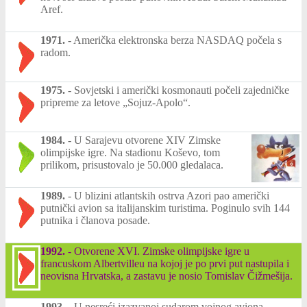
Aref.
1971.
-
Američka elektronska berza NASDAQ počela s
radom.
1975.
-
Sovjetski i američki kosmonauti počeli zajedničke
pripreme za letove „Sojuz-Apolo“.
1984.
-
U Sarajevu otvorene XIV Zimske
olimpijske igre. Na stadionu Koševo, tom
prilikom, prisustovalo je 50.000 gledalaca.
1989.
-
U blizini atlantskih ostrva Azori pao američki
putnički avion sa italijanskim turistima. Poginulo svih 144
putnika i članova posade.
1992.
-
Otvorene XVI. Zimske olimpijske igre u
francuskom Albertvilleu na kojoj je po prvi put nastupila i
neovisna Hrvatska, a zastavu je nosio Tomislav Čižmešija.
1993.
-
U nesreći izazvanoj sudarom vojnog aviona