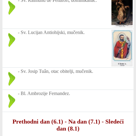
-
Sv. Raimund de Peñafort, dominikanac.
-
Sv. Lucijan Antiohijski, mučenik.
-
Sv. Josip Tuân, otac obitelji, mučenik.
-
Bl. Ambrozije Fernandez.
Prethodni dan (6.1)
-
Na dan (7.1)
-
Sledeći
dan (8.1)