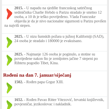
2015.
-
U napadu na sjedište francuskog satiričnog
sedmičnika Charlie Hebdo u Parizu stradalo je smrtno 12
osoba, a 10 ih je teško povrijeđeno. Vlada Francuske
objavila je da je nivo nacionalne sigurnosti u Parizu povišen
na najviši stepen.
2025.
-
U nizu šumskih požara u južnoj Kaliforniji (SAD),
24 osoba je stradalo i 180000 je evakuisano.
2025.
-
Najmanje 126 osoba je poginulo, a stotine su
povrijeđene nakon što je zemljotres jačine 7 stepeni po
Rihteru pogodio Tibet, Kina.
Rođeni na dan 7. januar/siječanj
1502.
-
Rođen papa Grgur XIII.
1652.
-
Rođen Pavao Ritter Vitezović, hrvatski književnik,
povjesničar, jezikoslovac i nakladnik.