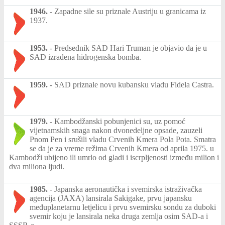
1946.
-
Zapadne sile su priznale Austriju u granicama iz
1937.
1953.
-
Predsednik SAD Hari Truman je objavio da je u
SAD izrađena hidrogenska bomba.
1959.
-
SAD priznale novu kubansku vladu Fidela Castra.
1979.
-
Kambodžanski pobunjenici su, uz pomoć
vijetnamskih snaga nakon dvonedeljne opsade, zauzeli
Pnom Pen i srušili vladu Crvenih Kmera Pola Pota. Smatra
se da je za vreme režima Crvenih Kmera od aprila 1975. u
Kambodži ubijeno ili umrlo od gladi i iscrpljenosti između milion i
dva miliona ljudi.
1985.
-
Japanska aeronautička i svemirska istraživačka
agencija (JAXA) lansirala Sakigake, prvu japansku
međuplanetarnu letjelicu i prvu svemirsku sondu za duboki
svemir koju je lansirala neka druga zemlja osim SAD-a i