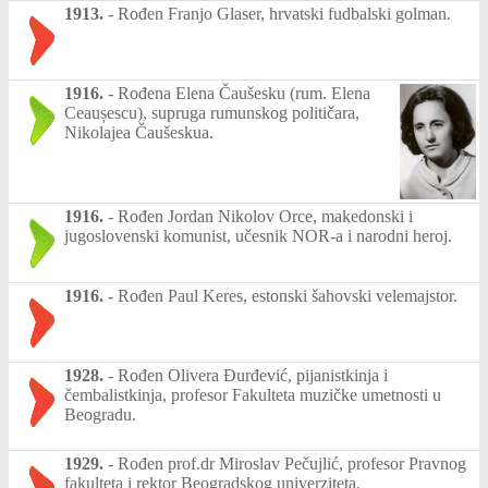
1913.
-
Rođen Franjo Glaser, hrvatski fudbalski golman.
1916.
-
Rođena Elena Čaušesku (rum. Elena
Ceaușescu), supruga rumunskog političara,
Nikolajea Čaušeskua.
1916.
-
Rođen Jordan Nikolov Orce, makedonski i
jugoslovenski komunist, učesnik NOR-a i narodni heroj.
1916.
-
Rođen Paul Keres, estonski šahovski velemajstor.
1928.
-
Rođen Olivera Đurđević, pijanistkinja i
čembalistkinja, profesor Fakulteta muzičke umetnosti u
Beogradu.
1929.
-
Rođen prof.dr Miroslav Pečujlić, profesor Pravnog
fakulteta i rektor Beogradskog univerziteta.