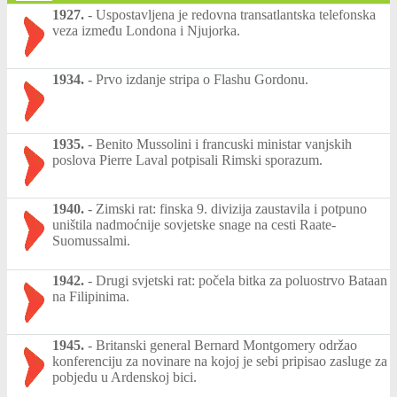
1927.
-
Uspostavljena je redovna transatlantska telefonska
veza između Londona i Njujorka.
1934.
-
Prvo izdanje stripa o Flashu Gordonu.
1935.
-
Benito Mussolini i francuski ministar vanjskih
poslova Pierre Laval potpisali Rimski sporazum.
1940.
-
Zimski rat: finska 9. divizija zaustavila i potpuno
uništila nadmoćnije sovjetske snage na cesti Raate-
Suomussalmi.
1942.
-
Drugi svjetski rat: počela bitka za poluostrvo Bataan
na Filipinima.
1945.
-
Britanski general Bernard Montgomery održao
konferenciju za novinare na kojoj je sebi pripisao zasluge za
pobjedu u Ardenskoj bici.