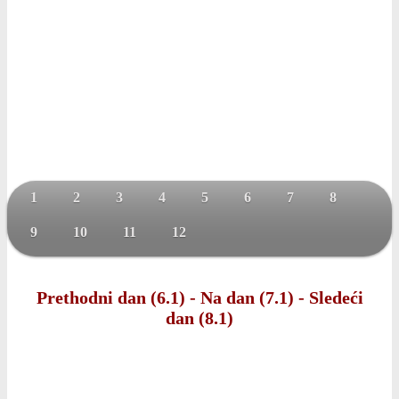
1
2
3
4
5
6
7
8
9
10
11
12
Prethodni dan (6.1)
-
Na dan (7.1)
-
Sledeći
dan (8.1)