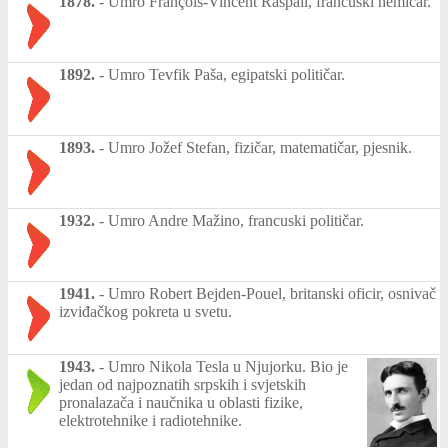
1878.
-
Umro François-Vincent Raspail, francuski hemičar.
1892.
-
Umro Tevfik Paša, egipatski političar.
1893.
-
Umro Jožef Stefan, fizičar, matematičar, pjesnik.
1932.
-
Umro Andre Mažino, francuski političar.
1941.
-
Umro Robert Bejden-Pouel, britanski oficir, osnivač
izviđačkog pokreta u svetu.
1943.
-
Umro Nikola Tesla u Njujorku. Bio je
jedan od najpoznatih srpskih i svjetskih
pronalazača i naučnika u oblasti fizike,
elektrotehnike i radiotehnike.