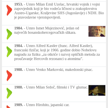
1953.
-
Umro Milan Emil Uzelac, hrvatski vojnik i vojni
zapovjednik koji je bio vodeća ličnost u zrakoplovstvu
Austro-Ugarske, Kraljevine SHS (Jugoslavije) i NDH. Bio
je pravoslavne vjeroispovijesti.
1984.
-
Umro Ismet Mujezinović, jedan od
najvećih bosanskohercegovačkih slikara.
1984.
-
Umro Alfred Kastler (franc. Alfred Kastler),
francuski fizičar, koji je 1966. godine dobio Nobelovu
nagradu za fiziku „za otkriće i razvoj optičkih metoda za
proučavanje Hercovih rezonanci u atomima”.
1988.
-
Umro Venko Markovski, makedonski pisac.
1988.
-
Umro Milan Srdoč, filmski i TV glumac.
1989.
-
Umro Hirohito, japanski car.