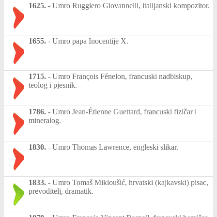
1625.
-
Umro Ruggiero Giovannelli, italijanski kompozitor.
1655.
-
Umro papa Inocentije X.
1715.
-
Umro François Fénelon, francuski nadbiskup,
teolog i pjesnik.
1786.
-
Umro Jean-Étienne Guettard, francuski fizičar i
mineralog.
1830.
-
Umro Thomas Lawrence, engleski slikar.
1833.
-
Umro Tomaš Mikloušić, hrvatski (kajkavski) pisac,
prevoditelj, dramatik.