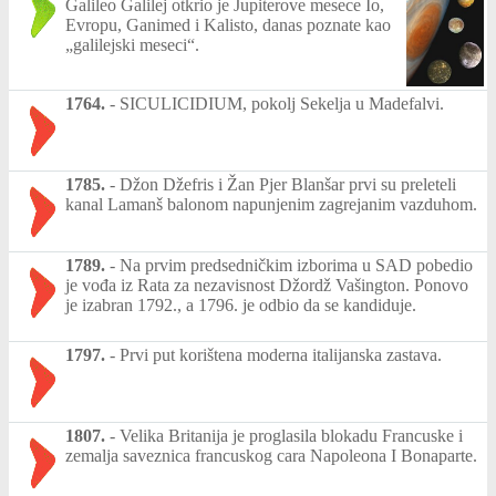
Galileo Galilej otkrio je Jupiterove mesece Io,
Evropu, Ganimed i Kalisto, danas poznate kao
„galilejski meseci“.
1764.
-
SICULICIDIUM, pokolj Sekelja u Madefalvi.
1785.
-
Džon Džefris i Žan Pjer Blanšar prvi su preleteli
kanal Lamanš balonom napunjenim zagrejanim vazduhom.
1789.
-
Na prvim predsedničkim izborima u SAD pobedio
je vođa iz Rata za nezavisnost Džordž Vašington. Ponovo
je izabran 1792., a 1796. je odbio da se kandiduje.
1797.
-
Prvi put korištena moderna italijanska zastava.
1807.
-
Velika Britanija je proglasila blokadu Francuske i
zemalja saveznica francuskog cara Napoleona I Bonaparte.