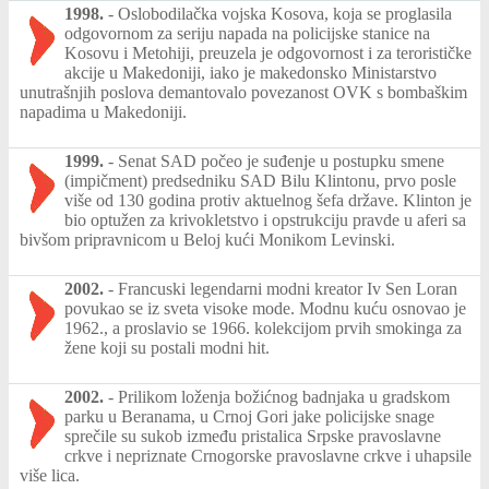
1998.
-
Oslobodilačka vojska Kosova, koja se proglasila
odgovornom za seriju napada na policijske stanice na
Kosovu i Metohiji, preuzela je odgovornost i za terorističke
akcije u Makedoniji, iako je makedonsko Ministarstvo
unutrašnjih poslova demantovalo povezanost OVK s bombaškim
napadima u Makedoniji.
1999.
-
Senat SAD počeo je suđenje u postupku smene
(impičment) predsedniku SAD Bilu Klintonu, prvo posle
više od 130 godina protiv aktuelnog šefa države. Klinton je
bio optužen za krivokletstvo i opstrukciju pravde u aferi sa
bivšom pripravnicom u Beloj kući Monikom Levinski.
2002.
-
Francuski legendarni modni kreator Iv Sen Loran
povukao se iz sveta visoke mode. Modnu kuću osnovao je
1962., a proslavio se 1966. kolekcijom prvih smokinga za
žene koji su postali modni hit.
2002.
-
Prilikom loženja božićnog badnjaka u gradskom
parku u Beranama, u Crnoj Gori jake policijske snage
sprečile su sukob između pristalica Srpske pravoslavne
crkve i nepriznate Crnogorske pravoslavne crkve i uhapsile
više lica.