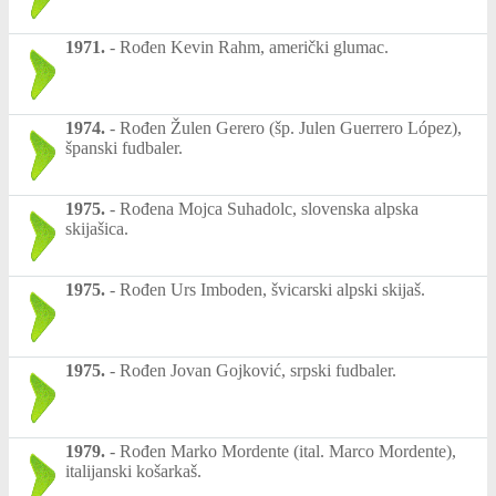
1971.
-
Rođen Kevin Rahm, američki glumac.
1974.
-
Rođen Žulen Gerero (šp. Julen Guerrero López),
španski fudbaler.
1975.
-
Rođena Mojca Suhadolc, slovenska alpska
skijašica.
1975.
-
Rođen Urs Imboden, švicarski alpski skijaš.
1975.
-
Rođen Jovan Gojković, srpski fudbaler.
1979.
-
Rođen Marko Mordente (ital. Marco Mordente),
italijanski košarkaš.