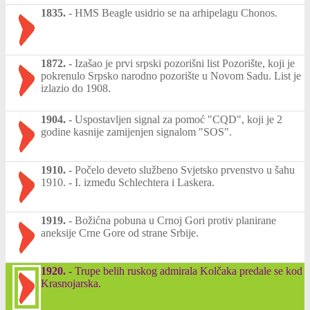
1835.
-
HMS Beagle usidrio se na arhipelagu Chonos.
1872.
-
Izašao je prvi srpski pozorišni list Pozorište, koji je
pokrenulo Srpsko narodno pozorište u Novom Sadu. List je
izlazio do 1908.
1904.
-
Uspostavljen signal za pomoć "CQD", koji je 2
godine kasnije zamijenjen signalom "SOS".
1910.
-
Počelo deveto službeno Svjetsko prvenstvo u šahu
1910. - I. između Schlechtera i Laskera.
1919.
-
Božićna pobuna u Crnoj Gori protiv planirane
aneksije Crne Gore od strane Srbije.
1920.
-
Trupe belih ruskog admirala Kolčaka predale se kod
Krasnojarska.