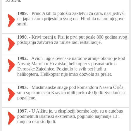
SSSR-a.
1989.
-
Princ Akihito položio zakletvu za cara, naslijedivši
na japanskom prijestolju svog oca Hirohita nakon njegove
smrti.
1990.
-
Krivi toranj u Pizi je prvi put posle 800 godina svog
postojanja zatvoren za turiste radi restauracije.
1992.
-
Avion Jugoslovenske narodne armije oborio je kod
Novog Marofa u Hrvatskoj helikopter s posmatračima
Evropske Zajednice. Poginulo je svih pet ljudi u
helikopteru. Helikopter nije imao dozvolu za prelet.
1993.
-
Muslimanske snage pod komandom Nasera Orića,
su u srpskom selu Kravica ubili preko 40 ljudi. Sve kuće su
popaljene.
1997.
-
U Alžiru je, u eksploziji bombe koju su u autobus
podmetnuli islamski ekstremisti, poginulo najmanje 13 i
ranjeno oko sto ljudi.