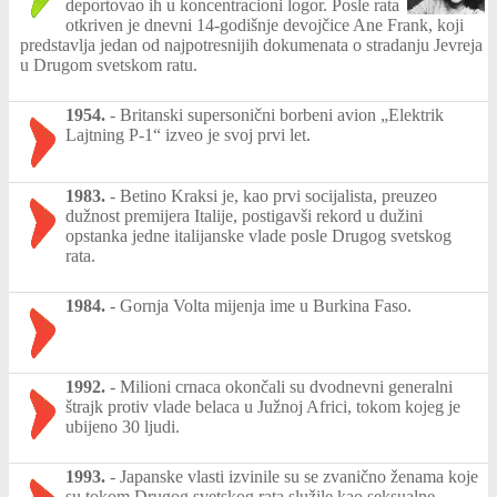
deportovao ih u koncentracioni logor. Posle rata
otkriven je dnevni 14-godišnje devojčice Ane Frank, koji
predstavlja jedan od najpotresnijih dokumenata o stradanju Jevreja
u Drugom svetskom ratu.
1954.
-
Britanski supersonični borbeni avion „Elektrik
Lajtning P-1“ izveo je svoj prvi let.
1983.
-
Betino Kraksi je, kao prvi socijalista, preuzeo
dužnost premijera Italije, postigavši rekord u dužini
opstanka jedne italijanske vlade posle Drugog svetskog
rata.
1984.
-
Gornja Volta mijenja ime u Burkina Faso.
1992.
-
Milioni crnaca okončali su dvodnevni generalni
štrajk protiv vlade belaca u Južnoj Africi, tokom kojeg je
ubijeno 30 ljudi.
1993.
-
Japanske vlasti izvinile su se zvanično ženama koje
su tokom Drugog svetskog rata služile kao seksualne