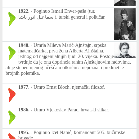
1922.
-
Poginuo Ismail Enver-paša (tur.
اسماعیل انور پاشا‎), turski general i političar.
1948.
-
Umrla Mileva Marić-Ajnštajn, srpska
matematičarka, prva žena Alberta Ajnštajna,
jednog od najgenijalnijih ljudi 20. vijeka. Postoje
tvrdnje da je ona doprinela ranim Ajnštajnovim radovima,
ali je stepen njenog učešća u otkrićima nepoznat i predmet je
brojnih polemika.
1977.
-
Umro Ernst Bloch, njemački filozof.
1986.
-
Umro Vjekoslav Parać, hrvatski slikar.
1995.
-
Poginuo Izet Nanić, komandant 505. bužimske
brigade.