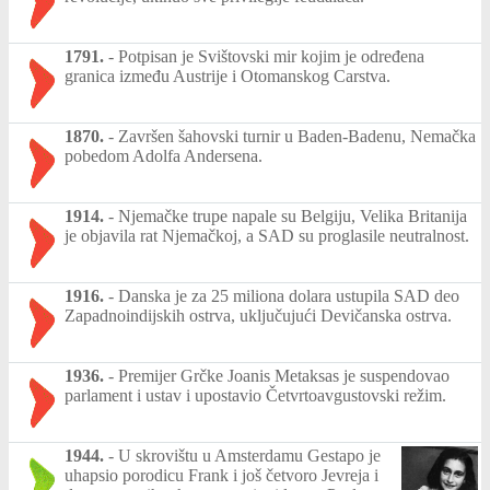
1791.
-
Potpisan je Svištovski mir kojim je određena
granica između Austrije i Otomanskog Carstva.
1870.
-
Završen šahovski turnir u Baden-Badenu, Nemačka
pobedom Adolfa Andersena.
1914.
-
Njemačke trupe napale su Belgiju, Velika Britanija
je objavila rat Njemačkoj, a SAD su proglasile neutralnost.
1916.
-
Danska je za 25 miliona dolara ustupila SAD deo
Zapadnoindijskih ostrva, uključujući Devičanska ostrva.
1936.
-
Premijer Grčke Joanis Metaksas je suspendovao
parlament i ustav i upostavio Četvrtoavgustovski režim.
1944.
-
U skrovištu u Amsterdamu Gestapo je
uhapsio porodicu Frank i još četvoro Jevreja i