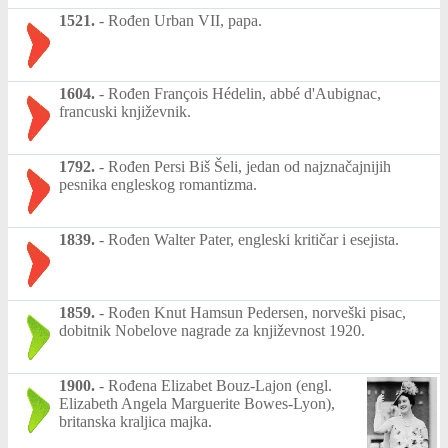
1521.
-
Rođen Urban VII, papa.
1604.
-
Rođen François Hédelin, abbé d'Aubignac,
francuski književnik.
1792.
-
Rođen Persi Biš Šeli, jedan od najznačajnijih
pesnika engleskog romantizma.
1839.
-
Rođen Walter Pater, engleski kritičar i esejista.
1859.
-
Rođen Knut Hamsun Pedersen, norveški pisac,
dobitnik Nobelove nagrade za književnost 1920.
1900.
-
Rođena Elizabet Bouz-Lajon (engl.
Elizabeth Angela Marguerite Bowes-Lyon),
britanska kraljica majka.