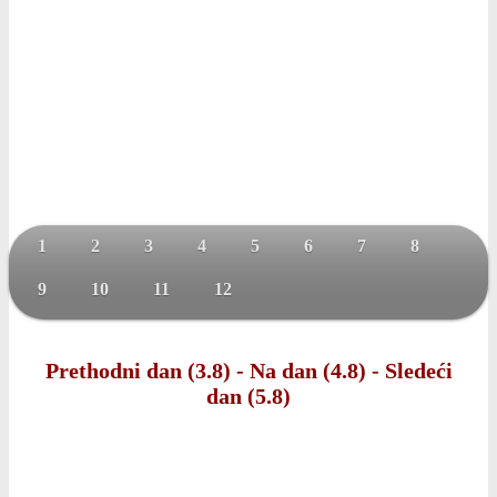
1
2
3
4
5
6
7
8
9
10
11
12
Prethodni dan (3.8)
-
Na dan (4.8)
-
Sledeći
dan (5.8)