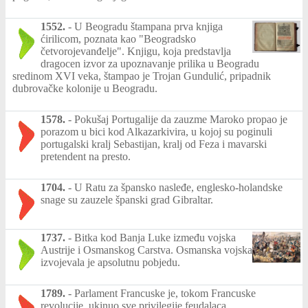
1552.
-
U Beogradu štampana prva knjiga
ćirilicom, poznata kao "Beogradsko
četvorojevanđelje". Knjigu, koja predstavlja
dragocen izvor za upoznavanje prilika u Beogradu
sredinom XVI veka, štampao je Trojan Gundulić, pripadnik
dubrovačke kolonije u Beogradu.
1578.
-
Pokušaj Portugalije da zauzme Maroko propao je
porazom u bici kod Alkazarkivira, u kojoj su poginuli
portugalski kralj Sebastijan, kralj od Feza i mavarski
pretendent na presto.
1704.
-
U Ratu za špansko nasleđe, englesko-holandske
snage su zauzele španski grad Gibraltar.
1737.
-
Bitka kod Banja Luke između vojska
Austrije i Osmanskog Carstva. Osmanska vojska
izvojevala je apsolutnu pobjedu.
1789.
-
Parlament Francuske je, tokom Francuske
revolucije, ukinuo sve privilegije feudalaca.