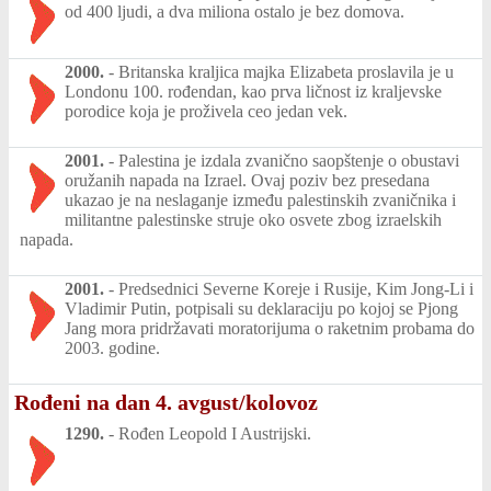
od 400 ljudi, a dva miliona ostalo je bez domova.
2000.
-
Britanska kraljica majka Elizabeta proslavila je u
Londonu 100. rođendan, kao prva ličnost iz kraljevske
porodice koja je proživela ceo jedan vek.
2001.
-
Palestina je izdala zvanično saopštenje o obustavi
oružanih napada na Izrael. Ovaj poziv bez presedana
ukazao je na neslaganje između palestinskih zvaničnika i
militantne palestinske struje oko osvete zbog izraelskih
napada.
2001.
-
Predsednici Severne Koreje i Rusije, Kim Jong-Li i
Vladimir Putin, potpisali su deklaraciju po kojoj se Pjong
Jang mora pridržavati moratorijuma o raketnim probama do
2003. godine.
Rođeni na dan 4. avgust/kolovoz
1290.
-
Rođen Leopold I Austrijski.