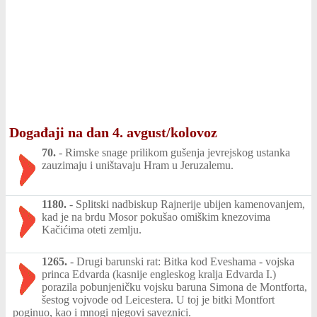
Događaji na dan 4. avgust/kolovoz
70.
-
Rimske snage prilikom gušenja jevrejskog ustanka
zauzimaju i uništavaju Hram u Jeruzalemu.
1180.
-
Splitski nadbiskup Rajnerije ubijen kamenovanjem,
kad je na brdu Mosor pokušao omiškim knezovima
Kačićima oteti zemlju.
1265.
-
Drugi barunski rat: Bitka kod Eveshama - vojska
princa Edvarda (kasnije engleskog kralja Edvarda I.)
porazila pobunjeničku vojsku baruna Simona de Montforta,
šestog vojvode od Leicestera. U toj je bitki Montfort
poginuo, kao i mnogi njegovi saveznici.