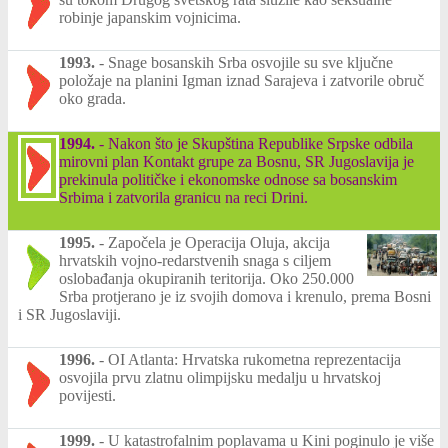
robinje japanskim vojnicima.
1993.
-
Snage bosanskih Srba osvojile su sve ključne
položaje na planini Igman iznad Sarajeva i zatvorile obruč
oko grada.
1994.
-
Nakon što je Skupština Republike Srpske odbila
mirovni plan Kontakt grupe za Bosnu, SR Jugoslavija je
prekinula političke i ekonomske odnose sa bosanskim
Srbima i zatvorila granicu na reci Drini.
1995.
-
Započela je Operacija Oluja, akcija
hrvatskih vojno-redarstvenih snaga s ciljem
oslobađanja okupiranih teritorija. Oko 250.000
Srba protjerano je iz svojih domova i krenulo, prema Bosni
i SR Jugoslaviji.
1996.
-
OI Atlanta: Hrvatska rukometna reprezentacija
osvojila prvu zlatnu olimpijsku medalju u hrvatskoj
povijesti.
1999.
-
U katastrofalnim poplavama u Kini poginulo je više