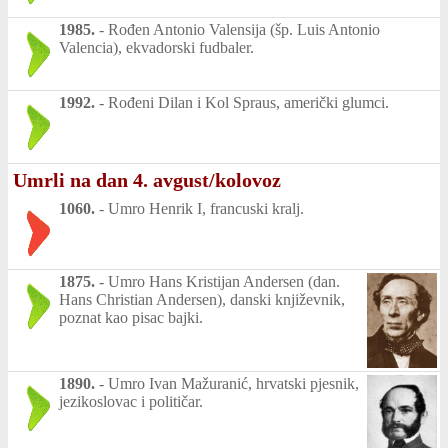
1985.
-
Rođen Antonio Valensija (šp. Luis Antonio
Valencia), ekvadorski fudbaler.
1992.
-
Rođeni Dilan i Kol Spraus, američki glumci.
Umrli na dan 4. avgust/kolovoz
1060.
-
Umro Henrik I, francuski kralj.
1875.
-
Umro Hans Kristijan Andersen (dan.
Hans Christian Andersen), danski književnik,
poznat kao pisac bajki.
1890.
-
Umro Ivan Mažuranić, hrvatski pjesnik,
jezikoslovac i političar.