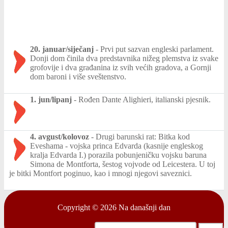
20. januar/siječanj
-
Prvi put sazvan engleski parlament.
Donji dom činila dva predstavnika nižeg plemstva iz svake
grofovije i dva građanina iz svih većih gradova, a Gornji
dom baroni i više sveštenstvo.
1. jun/lipanj
-
Rođen Dante Alighieri, italianski pjesnik.
4. avgust/kolovoz
-
Drugi barunski rat: Bitka kod
Eveshama - vojska princa Edvarda (kasnije engleskog
kralja Edvarda I.) porazila pobunjeničku vojsku baruna
Simona de Montforta, šestog vojvode od Leicestera. U toj
je bitki Montfort poginuo, kao i mnogi njegovi saveznici.
Copyright © 2026
Na današnji dan