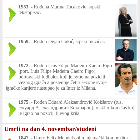
1953.
-
Rođena Marina Tucaković, srpski
tekstopisac.
1959.
-
Rođen Dejan Cukić, srpski muzičar.
1972.
-
Rođen Luis Filipe Madeira Kaeiro Figo
(port. Luís Filipe Madeira Caeiro Figo),
portugalski fudbaler, koji je igrao na poziciji
veznog igrača a poslednje četiri sezone svoje
igračke karijere nastupao je za Inter iz Milana.
1975.
-
Rođen Eduard Aleksandrovič Kokšarov (rus.
Эдуард Александрович Кокшаров), ruski rukometaš koji
je igrao na poziciji lijevog krila.
Umrli na dan 4. novembar/studeni
1847.
-
Umro Felix Mendelssohn, njemački kompozitor i