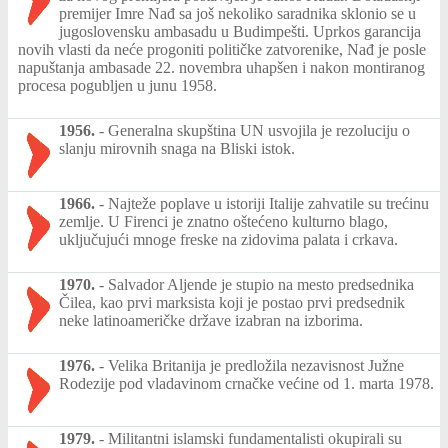
premijer Imre Nađ sa još nekoliko saradnika sklonio se u
jugoslovensku ambasadu u Budimpešti. Uprkos garancija
novih vlasti da neće progoniti političke zatvorenike, Nađ je posle
napuštanja ambasade 22. novembra uhapšen i nakon montiranog
procesa pogubljen u junu 1958.
1956.
-
Generalna skupština UN usvojila je rezoluciju o
slanju mirovnih snaga na Bliski istok.
1966.
-
Najteže poplave u istoriji Italije zahvatile su trećinu
zemlje. U Firenci je znatno oštećeno kulturno blago,
uključujući mnoge freske na zidovima palata i crkava.
1970.
-
Salvador Aljende je stupio na mesto predsednika
Čilea, kao prvi marksista koji je postao prvi predsednik
neke latinoameričke države izabran na izborima.
1976.
-
Velika Britanija je predložila nezavisnost Južne
Rodezije pod vladavinom crnačke većine od 1. marta 1978.
1979.
-
Militantni islamski fundamentalisti okupirali su