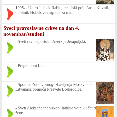
1995.
-
Umro Jitzhak Rabin, izraelski političar i državnik,
dobitnik Nobelove nagrade za mir.
Sveci pravoslavne crkve na dan 4.
novembar/studeni
-
Sveti ravnoapostolni Averkije Jerapoljski.
-
Prepodobni Lot.
-
Spomen čudotvornog izbavljenja Moskve od
Litvanaca pomoću Presvete Bogorodice.
-
Sveti Aleksandar episkop, Iraklije vojnik i četiri
žene.