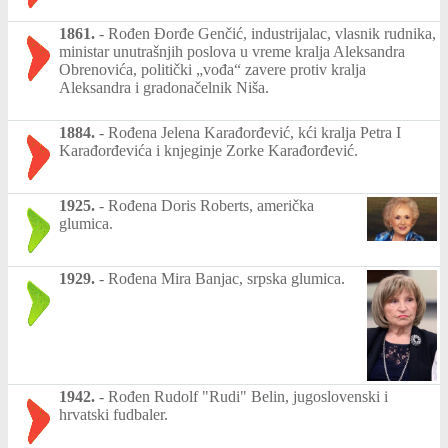
1861.
-
Rođen Đorđe Genčić, industrijalac, vlasnik rudnika,
ministar unutrašnjih poslova u vreme kralja Aleksandra
Obrenovića, politički „vođa“ zavere protiv kralja
Aleksandra i gradonačelnik Niša.
1884.
-
Rođena Jelena Karađorđević, kći kralja Petra I
Karađorđevića i knjeginje Zorke Karađorđević.
1925.
-
Rođena Doris Roberts, američka
glumica.
1929.
-
Rođena Mira Banjac, srpska glumica.
1942.
-
Rođen Rudolf "Rudi" Belin, jugoslovenski i
hrvatski fudbaler.