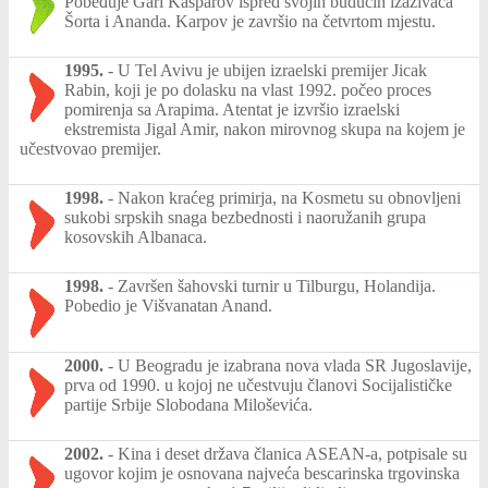
Pobeđuje Gari Kasparov ispred svojih budućih izazivača
Šorta i Ananda. Karpov je završio na četvrtom mjestu.
1995.
-
U Tel Avivu je ubijen izraelski premijer Jicak
Rabin, koji je po dolasku na vlast 1992. počeo proces
pomirenja sa Arapima. Atentat je izvršio izraelski
ekstremista Jigal Amir, nakon mirovnog skupa na kojem je
učestvovao premijer.
1998.
-
Nakon kraćeg primirja, na Kosmetu su obnovljeni
sukobi srpskih snaga bezbednosti i naoružanih grupa
kosovskih Albanaca.
1998.
-
Završen šahovski turnir u Tilburgu, Holandija.
Pobedio je Višvanatan Anand.
2000.
-
U Beogradu je izabrana nova vlada SR Jugoslavije,
prva od 1990. u kojoj ne učestvuju članovi Socijalističke
partije Srbije Slobodana Miloševića.
2002.
-
Kina i deset država članica ASEAN-a, potpisale su
ugovor kojim je osnovana najveća bescarinska trgovinska