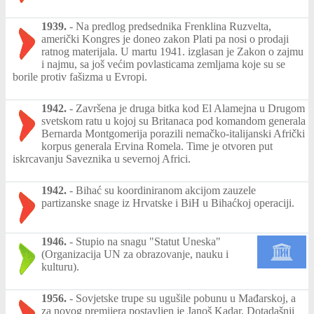
1939.
-
Na predlog predsednika Frenklina Ruzvelta,
američki Kongres je doneo zakon Plati pa nosi o prodaji
ratnog materijala. U martu 1941. izglasan je Zakon o zajmu
i najmu, sa još većim povlasticama zemljama koje su se
borile protiv fašizma u Evropi.
1942.
-
Završena je druga bitka kod El Alamejna u Drugom
svetskom ratu u kojoj su Britanaca pod komandom generala
Bernarda Montgomerija porazili nemačko-italijanski Afrički
korpus generala Ervina Romela. Time je otvoren put
iskrcavanju Saveznika u severnoj Africi.
1942.
-
Bihać su koordiniranom akcijom zauzele
partizanske snage iz Hrvatske i BiH u Bihaćkoj operaciji.
1946.
-
Stupio na snagu "Statut Uneska"
(Organizacija UN za obrazovanje, nauku i
kulturu).
1956.
-
Sovjetske trupe su ugušile pobunu u Mađarskoj, a
za novog premijera postavljen je Janoš Kadar. Dotadašnji