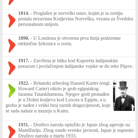
1814.
-
Proglašen je norveški ustav, kojim je ta zemlja
postala nezavisna Kraljevina Norveška, vezana za Švedsku
personalnom unijom.
1890.
-
U Londonu je otvorena prva linija podzemne
električne železnice u svetu.
1917.
-
Završena je bitka kod Kaporeta italijanskim
porazom i povlačenjem italijanske vojske se do reke Pijave.
1922.
-
Britanski arheolog Hauard Karter (engl.
Howard Carter) otkrio je grob egipatskog
faraona Tutankhamona. Njegov grob pronađen
je u Dolini kraljeva kod Luxora u Egiptu, a u
grobu je nađen i veliki broj raznih dragocijenosti, koje
se sada nalaze u muzeju u Kairu.
1931.
-
Društvo naroda optužilo je Japan zbog agresije na
Mandžuriju. Zbog osude svetske javnosti, Japan je napustio
Društvo naroda u martu 1933.