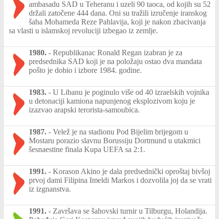
ambasadu SAD u Teheranu i uzeli 90 taoca, od kojih su 52
držali zatočene 444 dana. Oni su tražili izručenje iranskog
šaha Mohameda Reze Pahlavija, koji je nakon zbacivanja
sa vlasti u islamskoj revoluciji izbegao iz zemlje.
1980.
-
Republikanac Ronald Regan izabran je za
predsednika SAD koji je na položaju ostao dva mandata
pošto je dobio i izbore 1984. godine.
1983.
-
U Libanu je poginulo više od 40 izraelskih vojnika
u detonaciji kamiona napunjenog eksplozivom koju je
izazvao arapski terorista-samoubica.
1987.
-
Velež je na stadionu Pod Bijelim brijegom u
Mostaru porazio slavnu Borussiju Dortmund u utakmici
šesnaestine finala Kupa UEFA sa 2:1.
1991.
-
Korason Akino je dala predsednički oproštaj bivšoj
prvoj dami Filipina Imeldi Markos i dozvolila joj da se vrati
iz izgnanstva.
1991.
-
Završava se šahovski turnir u Tilburgu, Holandija.