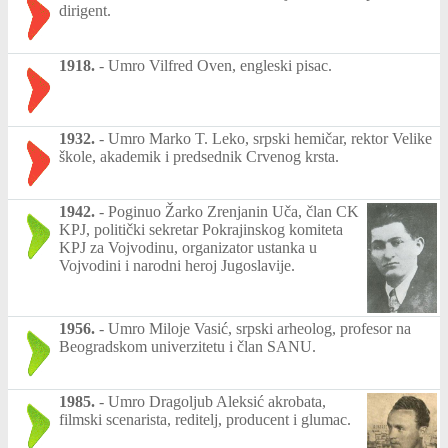
dirigent.
1918.
-
Umro Vilfred Oven, engleski pisac.
1932.
-
Umro Marko T. Leko, srpski hemičar, rektor Velike
škole, akademik i predsednik Crvenog krsta.
1942.
-
Poginuo Žarko Zrenjanin Uča, član CK
KPJ, politički sekretar Pokrajinskog komiteta
KPJ za Vojvodinu, organizator ustanka u
Vojvodini i narodni heroj Jugoslavije.
1956.
-
Umro Miloje Vasić, srpski arheolog, profesor na
Beogradskom univerzitetu i član SANU.
1985.
-
Umro Dragoljub Aleksić akrobata,
filmski scenarista, reditelj, producent i glumac.