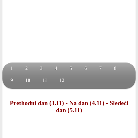
1
2
3
4
5
6
7
8
9
10
11
12
Prethodni dan (3.11)
-
Na dan (4.11)
-
Sledeći
dan (5.11)