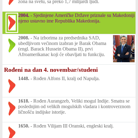
zona na svetu, sa preko 1,7 milijardi ljudi.
2004.
-
Sjedinjene Američke Države priznale su Makedoniji
njeno ustavno ime Republika Makedonija.
2008.
-
Na izborima za predsednika SAD,
ubedljivom većinom izabran je Barak Obama
(engl. Barack Hussein Obama II), prvi
Afroamerikanac koji će obavljati tu funkciju.
Rođeni na dan 4. novembar/studeni
1448.
-
Rođen Alfons II, kralj od Napulja.
1618.
-
Rođen Aurangzeb, Veliki mogul Indije. Smatra se
poslednjim od velikih mogulskih vladara i kontroverznom
ličnošću indijske istorije.
1650.
-
Rođen Vilijam III Oranski, engleski kralj.