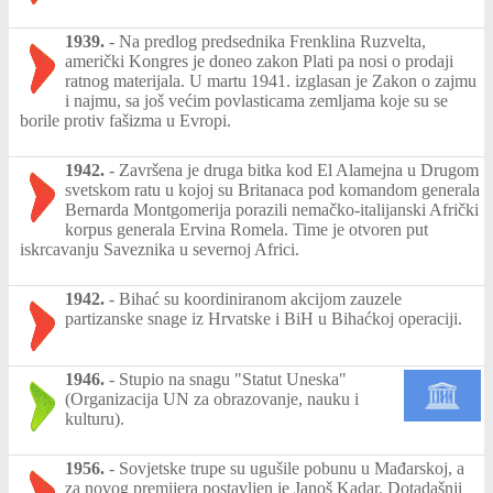
1939.
-
Na predlog predsednika Frenklina Ruzvelta,
američki Kongres je doneo zakon Plati pa nosi o prodaji
ratnog materijala. U martu 1941. izglasan je Zakon o zajmu
i najmu, sa još većim povlasticama zemljama koje su se
borile protiv fašizma u Evropi.
1942.
-
Završena je druga bitka kod El Alamejna u Drugom
svetskom ratu u kojoj su Britanaca pod komandom generala
Bernarda Montgomerija porazili nemačko-italijanski Afrički
korpus generala Ervina Romela. Time je otvoren put
iskrcavanju Saveznika u severnoj Africi.
1942.
-
Bihać su koordiniranom akcijom zauzele
partizanske snage iz Hrvatske i BiH u Bihaćkoj operaciji.
1946.
-
Stupio na snagu "Statut Uneska"
(Organizacija UN za obrazovanje, nauku i
kulturu).
1956.
-
Sovjetske trupe su ugušile pobunu u Mađarskoj, a
za novog premijera postavljen je Janoš Kadar. Dotadašnji