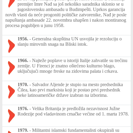
premijer Imre Nađ sa još nekoliko saradnika sklonio se u
jugoslovensku ambasadu u Budimpešti. Uprkos garancija
novih vlasti da neće progoniti političke zatvorenike, Nađ je posle
napuštanja ambasade 22. novembra uhapšen i nakon montiranog
procesa pogubljen u junu 1958.
1956.
-
Generalna skupština UN usvojila je rezoluciju o
slanju mirovnih snaga na Bliski istok.
1966.
-
Najteže poplave u istoriji Italije zahvatile su trećinu
zemlje. U Firenci je znatno oštećeno kulturno blago,
uključujući mnoge freske na zidovima palata i crkava.
1970.
-
Salvador Aljende je stupio na mesto predsednika
Čilea, kao prvi marksista koji je postao prvi predsednik
neke latinoameričke države izabran na izborima.
1976.
-
Velika Britanija je predložila nezavisnost Južne
Rodezije pod vladavinom crnačke većine od 1. marta 1978.
1979.
-
Militantni islamski fundamentalisti okupirali su