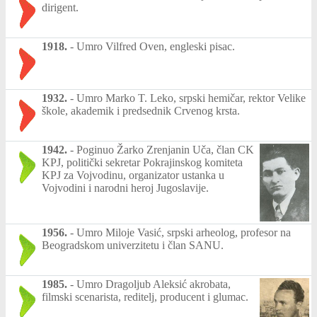
dirigent.
1918.
-
Umro Vilfred Oven, engleski pisac.
1932.
-
Umro Marko T. Leko, srpski hemičar, rektor Velike
škole, akademik i predsednik Crvenog krsta.
1942.
-
Poginuo Žarko Zrenjanin Uča, član CK
KPJ, politički sekretar Pokrajinskog komiteta
KPJ za Vojvodinu, organizator ustanka u
Vojvodini i narodni heroj Jugoslavije.
1956.
-
Umro Miloje Vasić, srpski arheolog, profesor na
Beogradskom univerzitetu i član SANU.
1985.
-
Umro Dragoljub Aleksić akrobata,
filmski scenarista, reditelj, producent i glumac.