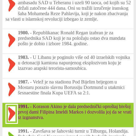
ambasadu SAD u Teheranu i uzeli 90 taoca, od kojih su 52
držali zatočene 444 dana. Oni su tražili izručenje iranskog
šaha Mohameda Reze Pahlavija, koji je nakon zbacivanja
sa vlasti u islamskoj revoluciji izbegao iz zemlje.
1980.
-
Republikanac Ronald Regan izabran je za
predsednika SAD koji je na položaju ostao dva mandata
pošto je dobio i izbore 1984. godine.
1983.
-
U Libanu je poginulo više od 40 izraelskih vojnika
u detonaciji kamiona napunjenog eksplozivom koju je
izazvao arapski terorista-samoubica.
1987.
-
Velež je na stadionu Pod Bijelim brijegom u
Mostaru porazio slavnu Borussiju Dortmund u utakmici
šesnaestine finala Kupa UEFA sa 2:1.
1991.
-
Korason Akino je dala predsednički oproštaj bivšoj
prvoj dami Filipina Imeldi Markos i dozvolila joj da se vrati
iz izgnanstva.
1991.
-
Završava se šahovski turnir u Tilburgu, Holandija.