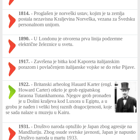
1814.
-
Proglašen je norveški ustav, kojim je ta zemlja
postala nezavisna Kraljevina Norveška, vezana za Švedsku
personalnom unijom.
1890.
-
U Londonu je otvorena prva linija podzemne
električne železnice u svetu.
1917.
-
Završena je bitka kod Kaporeta italijanskim
porazom i povlačenjem italijanske vojske se do reke Pijave.
1922.
-
Britanski arheolog Hauard Karter (engl.
Howard Carter) otkrio je grob egipatskog
faraona Tutankhamona. Njegov grob pronađen
je u Dolini kraljeva kod Luxora u Egiptu, a u
grobu je nađen i veliki broj raznih dragocijenosti, koje
se sada nalaze u muzeju u Kairu.
1931.
-
Društvo naroda optužilo je Japan zbog agresije na
Mandžuriju. Zbog osude svetske javnosti, Japan je napustio
Društvo naroda u martu 1933.