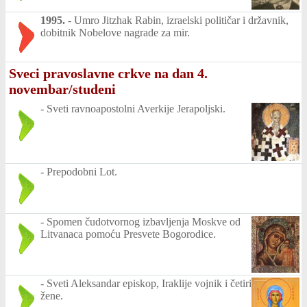
1995.
-
Umro Jitzhak Rabin, izraelski političar i državnik,
dobitnik Nobelove nagrade za mir.
Sveci pravoslavne crkve na dan 4.
novembar/studeni
-
Sveti ravnoapostolni Averkije Jerapoljski.
-
Prepodobni Lot.
-
Spomen čudotvornog izbavljenja Moskve od
Litvanaca pomoću Presvete Bogorodice.
-
Sveti Aleksandar episkop, Iraklije vojnik i četiri
žene.