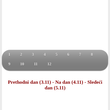
1
2
3
4
5
6
7
8
9
10
11
12
Prethodni dan (3.11)
-
Na dan (4.11)
-
Sledeći
dan (5.11)