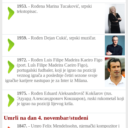
1953.
-
Rođena Marina Tucaković, srpski
tekstopisac.
1959.
-
Rođen Dejan Cukić, srpski muzičar.
1972.
-
Rođen Luis Filipe Madeira Kaeiro Figo
(port. Luís Filipe Madeira Caeiro Figo),
portugalski fudbaler, koji je igrao na poziciji
veznog igrača a poslednje četiri sezone svoje
igračke karijere nastupao je za Inter iz Milana.
1975.
-
Rođen Eduard Aleksandrovič Kokšarov (rus.
Эдуард Александрович Кокшаров), ruski rukometaš koji
je igrao na poziciji lijevog krila.
Umrli na dan 4. novembar/studeni
1847.
-
Umro Felix Mendelssohn, njemački kompozitor i