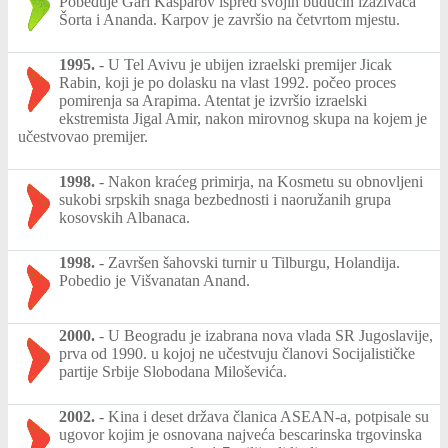
Pobeđuje Gari Kasparov ispred svojih budućih izazivača
Šorta i Ananda. Karpov je završio na četvrtom mjestu.
1995.
-
U Tel Avivu je ubijen izraelski premijer Jicak
Rabin, koji je po dolasku na vlast 1992. počeo proces
pomirenja sa Arapima. Atentat je izvršio izraelski
ekstremista Jigal Amir, nakon mirovnog skupa na kojem je
učestvovao premijer.
1998.
-
Nakon kraćeg primirja, na Kosmetu su obnovljeni
sukobi srpskih snaga bezbednosti i naoružanih grupa
kosovskih Albanaca.
1998.
-
Završen šahovski turnir u Tilburgu, Holandija.
Pobedio je Višvanatan Anand.
2000.
-
U Beogradu je izabrana nova vlada SR Jugoslavije,
prva od 1990. u kojoj ne učestvuju članovi Socijalističke
partije Srbije Slobodana Miloševića.
2002.
-
Kina i deset država članica ASEAN-a, potpisale su
ugovor kojim je osnovana najveća bescarinska trgovinska