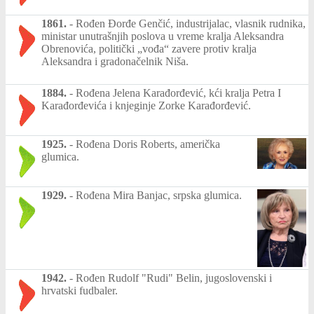
1861.
-
Rođen Đorđe Genčić, industrijalac, vlasnik rudnika,
ministar unutrašnjih poslova u vreme kralja Aleksandra
Obrenovića, politički „vođa“ zavere protiv kralja
Aleksandra i gradonačelnik Niša.
1884.
-
Rođena Jelena Karađorđević, kći kralja Petra I
Karađorđevića i knjeginje Zorke Karađorđević.
1925.
-
Rođena Doris Roberts, američka
glumica.
1929.
-
Rođena Mira Banjac, srpska glumica.
1942.
-
Rođen Rudolf "Rudi" Belin, jugoslovenski i
hrvatski fudbaler.