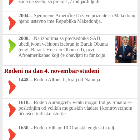
zona na svetu, sa preko 1,7 milijardi ljudi.
2004.
-
Sjedinjene Američke Države priznale su Makedoniji
njeno ustavno ime Republika Makedonija.
2008.
-
Na izborima za predsednika SAD,
ubedljivom većinom izabran je Barak Obama
(engl. Barack Hussein Obama II), prvi
Afroamerikanac koji će obavljati tu funkciju.
Rođeni na dan 4. novembar/studeni
1448.
-
Rođen Alfons II, kralj od Napulja.
1618.
-
Rođen Aurangzeb, Veliki mogul Indije. Smatra se
poslednjim od velikih mogulskih vladara i kontroverznom
ličnošću indijske istorije.
1650.
-
Rođen Vilijam III Oranski, engleski kralj.