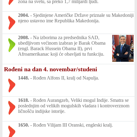
zona na svetu, sa preko 1,7 milijardi ljudi.
2004.
-
Sjedinjene Američke Države priznale su Makedoniji
njeno ustavno ime Republika Makedonija.
2008.
-
Na izborima za predsednika SAD,
ubedljivom većinom izabran je Barak Obama
(engl. Barack Hussein Obama II), prvi
Afroamerikanac koji će obavljati tu funkciju.
Rođeni na dan 4. novembar/studeni
1448.
-
Rođen Alfons II, kralj od Napulja.
1618.
-
Rođen Aurangzeb, Veliki mogul Indije. Smatra se
poslednjim od velikih mogulskih vladara i kontroverznom
ličnošću indijske istorije.
1650.
-
Rođen Vilijam III Oranski, engleski kralj.