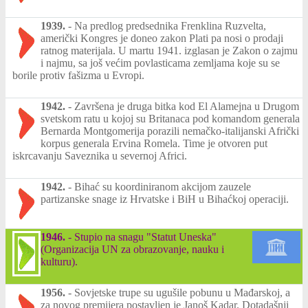
1939.
-
Na predlog predsednika Frenklina Ruzvelta,
američki Kongres je doneo zakon Plati pa nosi o prodaji
ratnog materijala. U martu 1941. izglasan je Zakon o zajmu
i najmu, sa još većim povlasticama zemljama koje su se
borile protiv fašizma u Evropi.
1942.
-
Završena je druga bitka kod El Alamejna u Drugom
svetskom ratu u kojoj su Britanaca pod komandom generala
Bernarda Montgomerija porazili nemačko-italijanski Afrički
korpus generala Ervina Romela. Time je otvoren put
iskrcavanju Saveznika u severnoj Africi.
1942.
-
Bihać su koordiniranom akcijom zauzele
partizanske snage iz Hrvatske i BiH u Bihaćkoj operaciji.
1946.
-
Stupio na snagu "Statut Uneska"
(Organizacija UN za obrazovanje, nauku i
kulturu).
1956.
-
Sovjetske trupe su ugušile pobunu u Mađarskoj, a
za novog premijera postavljen je Janoš Kadar. Dotadašnji