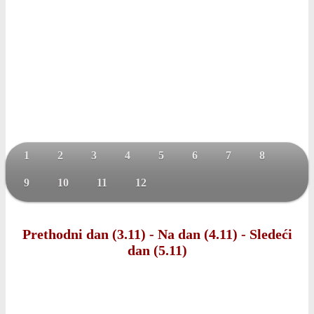
1
2
3
4
5
6
7
8
9
10
11
12
Prethodni dan (3.11)
-
Na dan (4.11)
-
Sledeći
dan (5.11)