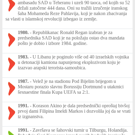
ambasadu SAD u Teheranu i uzeli 90 taoca, od kojih su 52
držali zatočene 444 dana. Oni su tražili izručenje iranskog
šaha Mohameda Reze Pahlavija, koji je nakon zbacivanja
sa vlasti u islamskoj revoluciji izbegao iz zemlje.
1980.
-
Republikanac Ronald Regan izabran je za
predsednika SAD koji je na položaju ostao dva mandata
pošto je dobio i izbore 1984. godine.
1983.
-
U Libanu je poginulo više od 40 izraelskih vojnika
u detonaciji kamiona napunjenog eksplozivom koju je
izazvao arapski terorista-samoubica.
1987.
-
Velež je na stadionu Pod Bijelim brijegom u
Mostaru porazio slavnu Borussiju Dortmund u utakmici
šesnaestine finala Kupa UEFA sa 2:1.
1991.
-
Korason Akino je dala predsednički oproštaj bivšoj
prvoj dami Filipina Imeldi Markos i dozvolila joj da se vrati
iz izgnanstva.
1991.
-
Završava se šahovski turnir u Tilburgu, Holandija.