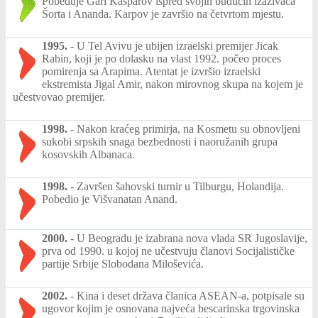
Pobeđuje Gari Kasparov ispred svojih budućih izazivača
Šorta i Ananda. Karpov je završio na četvrtom mjestu.
1995.
-
U Tel Avivu je ubijen izraelski premijer Jicak
Rabin, koji je po dolasku na vlast 1992. počeo proces
pomirenja sa Arapima. Atentat je izvršio izraelski
ekstremista Jigal Amir, nakon mirovnog skupa na kojem je
učestvovao premijer.
1998.
-
Nakon kraćeg primirja, na Kosmetu su obnovljeni
sukobi srpskih snaga bezbednosti i naoružanih grupa
kosovskih Albanaca.
1998.
-
Završen šahovski turnir u Tilburgu, Holandija.
Pobedio je Višvanatan Anand.
2000.
-
U Beogradu je izabrana nova vlada SR Jugoslavije,
prva od 1990. u kojoj ne učestvuju članovi Socijalističke
partije Srbije Slobodana Miloševića.
2002.
-
Kina i deset država članica ASEAN-a, potpisale su
ugovor kojim je osnovana najveća bescarinska trgovinska