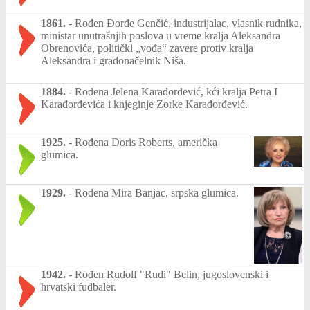
1861.
-
Rođen Đorđe Genčić, industrijalac, vlasnik rudnika,
ministar unutrašnjih poslova u vreme kralja Aleksandra
Obrenovića, politički „vođa“ zavere protiv kralja
Aleksandra i gradonačelnik Niša.
1884.
-
Rođena Jelena Karađorđević, kći kralja Petra I
Karađorđevića i knjeginje Zorke Karađorđević.
1925.
-
Rođena Doris Roberts, američka
glumica.
1929.
-
Rođena Mira Banjac, srpska glumica.
1942.
-
Rođen Rudolf "Rudi" Belin, jugoslovenski i
hrvatski fudbaler.