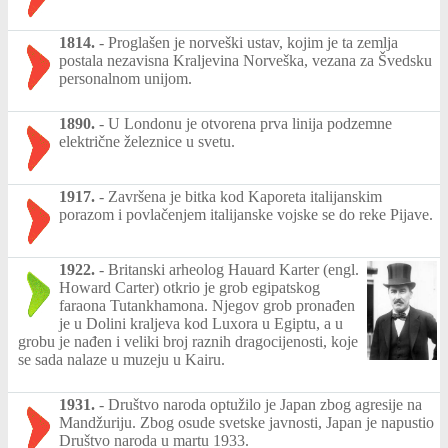
1814.
-
Proglašen je norveški ustav, kojim je ta zemlja
postala nezavisna Kraljevina Norveška, vezana za Švedsku
personalnom unijom.
1890.
-
U Londonu je otvorena prva linija podzemne
električne železnice u svetu.
1917.
-
Završena je bitka kod Kaporeta italijanskim
porazom i povlačenjem italijanske vojske se do reke Pijave.
1922.
-
Britanski arheolog Hauard Karter (engl.
Howard Carter) otkrio je grob egipatskog
faraona Tutankhamona. Njegov grob pronađen
je u Dolini kraljeva kod Luxora u Egiptu, a u
grobu je nađen i veliki broj raznih dragocijenosti, koje
se sada nalaze u muzeju u Kairu.
1931.
-
Društvo naroda optužilo je Japan zbog agresije na
Mandžuriju. Zbog osude svetske javnosti, Japan je napustio
Društvo naroda u martu 1933.