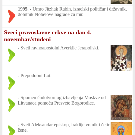
1995.
-
Umro Jitzhak Rabin, izraelski političar i državnik,
dobitnik Nobelove nagrade za mir.
Sveci pravoslavne crkve na dan 4.
novembar/studeni
-
Sveti ravnoapostolni Averkije Jerapoljski.
-
Prepodobni Lot.
-
Spomen čudotvornog izbavljenja Moskve od
Litvanaca pomoću Presvete Bogorodice.
-
Sveti Aleksandar episkop, Iraklije vojnik i četiri
žene.