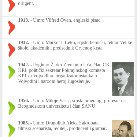
dirigent.
1918.
-
Umro Vilfred Oven, engleski pisac.
1932.
-
Umro Marko T. Leko, srpski hemičar, rektor Velike
škole, akademik i predsednik Crvenog krsta.
1942.
-
Poginuo Žarko Zrenjanin Uča, član CK
KPJ, politički sekretar Pokrajinskog komiteta
KPJ za Vojvodinu, organizator ustanka u
Vojvodini i narodni heroj Jugoslavije.
1956.
-
Umro Miloje Vasić, srpski arheolog, profesor na
Beogradskom univerzitetu i član SANU.
1985.
-
Umro Dragoljub Aleksić akrobata,
filmski scenarista, reditelj, producent i glumac.