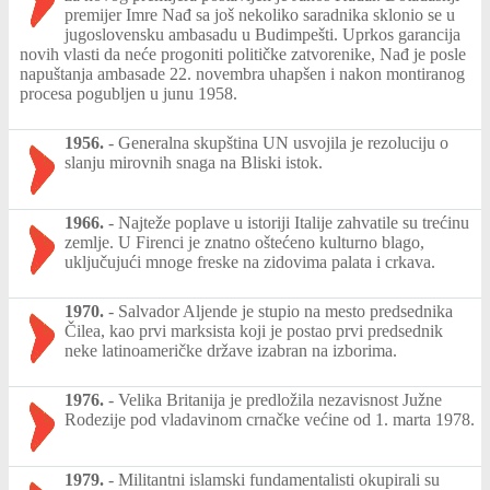
premijer Imre Nađ sa još nekoliko saradnika sklonio se u
jugoslovensku ambasadu u Budimpešti. Uprkos garancija
novih vlasti da neće progoniti političke zatvorenike, Nađ je posle
napuštanja ambasade 22. novembra uhapšen i nakon montiranog
procesa pogubljen u junu 1958.
1956.
-
Generalna skupština UN usvojila je rezoluciju o
slanju mirovnih snaga na Bliski istok.
1966.
-
Najteže poplave u istoriji Italije zahvatile su trećinu
zemlje. U Firenci je znatno oštećeno kulturno blago,
uključujući mnoge freske na zidovima palata i crkava.
1970.
-
Salvador Aljende je stupio na mesto predsednika
Čilea, kao prvi marksista koji je postao prvi predsednik
neke latinoameričke države izabran na izborima.
1976.
-
Velika Britanija je predložila nezavisnost Južne
Rodezije pod vladavinom crnačke većine od 1. marta 1978.
1979.
-
Militantni islamski fundamentalisti okupirali su