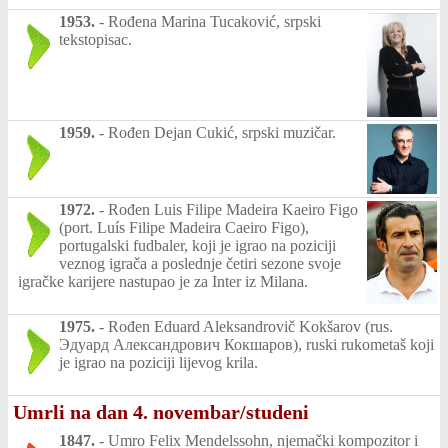
1953.
-
Rođena Marina Tucaković, srpski
tekstopisac.
1959.
-
Rođen Dejan Cukić, srpski muzičar.
1972.
-
Rođen Luis Filipe Madeira Kaeiro Figo
(port. Luís Filipe Madeira Caeiro Figo),
portugalski fudbaler, koji je igrao na poziciji
veznog igrača a poslednje četiri sezone svoje
igračke karijere nastupao je za Inter iz Milana.
1975.
-
Rođen Eduard Aleksandrovič Kokšarov (rus.
Эдуард Александрович Кокшаров), ruski rukometaš koji
je igrao na poziciji lijevog krila.
Umrli na dan 4. novembar/studeni
1847.
-
Umro Felix Mendelssohn, njemački kompozitor i