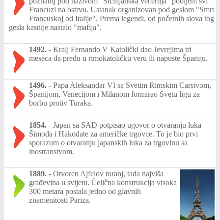
poznatoj pod nazivom "Sicilijanska večernja" pobijeni svi
Francuzi na ostrvu. Ustanak organizovan pod geslom "Smrt
Francuskoj od Italije". Prema legendi, od početnih slova tog
gesla kasnije nastalo "mafija".
1492.
-
Kralj Fernando V Katolički dao Jevrejima tri
meseca da pređu u rimokatoličku veru ili napuste Španiju.
1496.
-
Papa Aleksandar VI sa Svetim Rimskim Carstvom,
Španijom, Venecijom i Milanom formirao Svetu ligu za
borbu protiv Turaka.
1854.
-
Japan sa SAD potpisao ugovor o otvaranju luka
Šimoda i Hakodate za američke trgovce. To je bio prvi
sporazum o otvaranju japanskih luka za trgovinu sa
inostranstvom.
1889.
-
Otvoren Ajfelov toranj, tada najviša
građevina u svijetu. Čelična konstrukcija visoka
300 metara postala jedno od glavnih
znamenitosti Pariza.