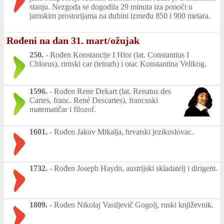
stanju. Nezgoda se dogodila 29 minuta iza ponoći u
jamskim prostorijama na dubini između 850 i 900 metara.
Rođeni na dan 31. mart/ožujak
250.
-
Rođen Konstancije I Hlor (lat. Constantius I
Chlorus), rimski car (tetrarh) i otac Konstantina Velikog.
1596.
-
Rođen Rene Dekart (lat. Renatus des
Cartes, franc. René Descartes), francuski
matematičar i filozof.
1601.
-
Rođen Jakov Mikalja, hrvatski jezikoslovac.
1732.
-
Rođen Joseph Haydn, austrijski skladatelj i dirigent.
1809.
-
Rođen Nikolaj Vasiljevič Gogolj, ruski književnik.