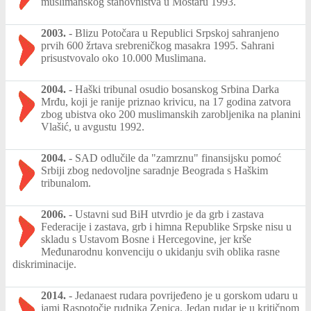
muslimanskog stanovništva u Mostaru 1993.
2003.
-
Blizu Potočara u Republici Srpskoj sahranjeno
prvih 600 žrtava srebreničkog masakra 1995. Sahrani
prisustvovalo oko 10.000 Muslimana.
2004.
-
Haški tribunal osudio bosanskog Srbina Darka
Mrđu, koji je ranije priznao krivicu, na 17 godina zatvora
zbog ubistva oko 200 muslimanskih zarobljenika na planini
Vlašić, u avgustu 1992.
2004.
-
SAD odlučile da "zamrznu" finansijsku pomoć
Srbiji zbog nedovoljne saradnje Beograda s Haškim
tribunalom.
2006.
-
Ustavni sud BiH utvrdio je da grb i zastava
Federacije i zastava, grb i himna Republike Srpske nisu u
skladu s Ustavom Bosne i Hercegovine, jer krše
Međunarodnu konvenciju o ukidanju svih oblika rasne
diskriminacije.
2014.
-
Jedanaest rudara povrijeđeno je u gorskom udaru u
jami Raspotočje rudnika Zenica. Jedan rudar je u kritičnom