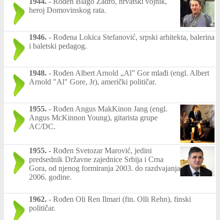
1944.
-
Rođen Blago Zadro, hrvatski vojnik,
heroj Domovinskog rata.
1946.
-
Rođena Lokica Stefanović, srpski arhitekta, balerina
i baletski pedagog.
1948.
-
Rođen Albert Arnold „Al” Gor mlađi (engl. Albert
Arnold "Al" Gore, Jr), američki političar.
1955.
-
Rođen Angus MakKinon Jang (engl.
Angus McKinnon Young), gitarista grupe
AC/DC.
1955.
-
Rođen Svetozar Marović, jedini
predsednik Državne zajednice Srbija i Crna
Gora, od njenog formiranja 2003. do razdvajanja
2006. godine.
1962.
-
Rođen Oli Ren Ilmari (fin. Olli Rehn), finski
političar.