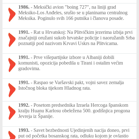
1986.
-
Meksički avion "boing 727", na liniji grad
Meksiko-Los Anđeles, srušio se u planinama centralnog
Meksika. Poginulo svih 166 putnika i članova posade.
1991.
-
Rat u Hrvatskoj: Na Plitvičkim jezerima izbija prvi
značajniji oružani sukob hrvatske policije i naoružanih Srba
poznatiji pod nazivom Krvavi Uskrs na Plitvicama.
1991.
-
Prve višepartijske izbore u Albaniji dobili
komunisti, opozicija pobedila u Tirani i ostalim većim
gradovima.
1991.
-
Raspao se Varšavski pakt, vojni savez zemalja
Istočnog bloka tijekom Hladnog rata.
1992.
-
Posetom predsednika Izraela Hercoga španskom
kralju Huanu Karlosu obeležena 500. godišnjica progona
Jevreja iz Španije.
1993.
-
Savet bezbednosti Ujedinjenih nacija doneo, prvi
put od početka bosanskog rata, odluku kojom je ovlastio