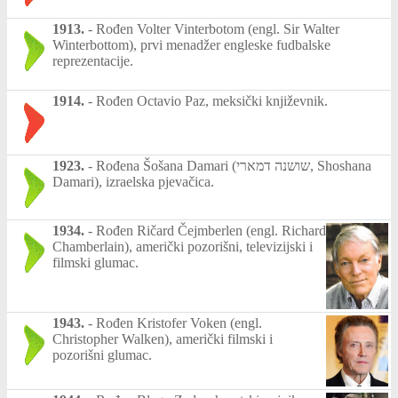
1913.
-
Rođen Volter Vinterbotom (engl. Sir Walter
Winterbottom), prvi menadžer engleske fudbalske
reprezentacije.
1914.
-
Rođen Octavio Paz, meksički književnik.
1923.
-
Rođena Šošana Damari (שושנה דמארי, Shoshana
Damari), izraelska pjevačica.
1934.
-
Rođen Ričard Čejmberlen (engl. Richard
Chamberlain), američki pozorišni, televizijski i
filmski glumac.
1943.
-
Rođen Kristofer Voken (engl.
Christopher Walken), američki filmski i
pozorišni glumac.