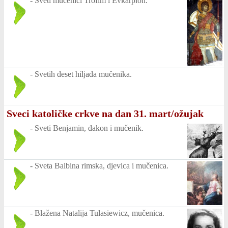
-
Sveti mučenici Trofim i Evkarpion.
-
Svetih deset hiljada mučenika.
Sveci katoličke crkve na dan 31. mart/ožujak
-
Sveti Benjamin, đakon i mučenik.
-
Sveta Balbina rimska, djevica i mučenica.
-
Blažena Natalija Tulasiewicz, mučenica.