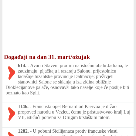
Događaji na dan 31. mart/ožujak
614.
-
Avari i Slaveni prodiru na istočnu obalu Jadrana, te
zauzimaju, pljačkaju i razaraju Salonu, prijestolnicu
tadašnje bizantske provincije Dalmacije; preživjeli
stanovnici Salone se sklanjaju iza zidina obližnje
Dioklecijanove palače, osnovavši tako naselje koje će poslije biti
poznato kao Split.
1146.
-
Francuski opet Bernard od Klervoa je držao
propoved narodu u Vezleu, čemu je pristustvovao kralj Luj
VII, ističući potrebu za Drugim krstaškim ratom.
1282.
-
U pobuni Sicilijanaca protiv francuske vlasti