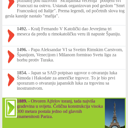
poznatoj pod nazivom "Sicilijanska večernja" pobijeni svi
Francuzi na ostrvu. Ustanak organizovan pod geslom "Smrt
Francuskoj od Italije". Prema legendi, od početnih slova tog
gesla kasnije nastalo "mafija".
1492.
-
Kralj Fernando V Katolički dao Jevrejima tri
meseca da pređu u rimokatoličku veru ili napuste Španiju.
1496.
-
Papa Aleksandar VI sa Svetim Rimskim Carstvom,
Španijom, Venecijom i Milanom formirao Svetu ligu za
borbu protiv Turaka.
1854.
-
Japan sa SAD potpisao ugovor o otvaranju luka
Šimoda i Hakodate za američke trgovce. To je bio prvi
sporazum o otvaranju japanskih luka za trgovinu sa
inostranstvom.
1889.
-
Otvoren Ajfelov toranj, tada najviša
građevina u svijetu. Čelična konstrukcija visoka
300 metara postala jedno od glavnih
znamenitosti Pariza.