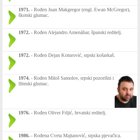
1971.
-
Rođen Juan Makgregor (engl. Ewan McGregor),
škotski glumac.
1972.
-
Rođen Alejandro Amenábar, španski reditelj.
1972.
-
Rođen Dejan Koturović, srpski košarkaš.
1974.
-
Rođen Miloš Samolov, srpski pozorišni i
filmski glumac.
1976.
-
Rođen Oliver Frljić, hrvatski reditelj.
1986.
-
Rođena Cveta Majtanović, srpska pjevačica.