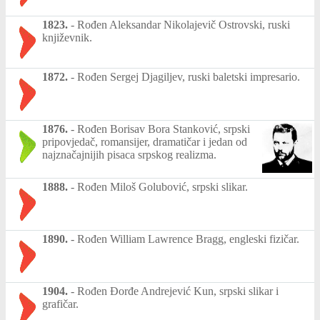
1823.
-
Rođen Aleksandar Nikolajevič Ostrovski, ruski
književnik.
1872.
-
Rođen Sergej Djagiljev, ruski baletski impresario.
1876.
-
Rođen Borisav Bora Stanković, srpski
pripovjedač, romansijer, dramatičar i jedan od
najznačajnijih pisaca srpskog realizma.
1888.
-
Rođen Miloš Golubović, srpski slikar.
1890.
-
Rođen William Lawrence Bragg, engleski fizičar.
1904.
-
Rođen Đorđe Andrejević Kun, srpski slikar i
grafičar.