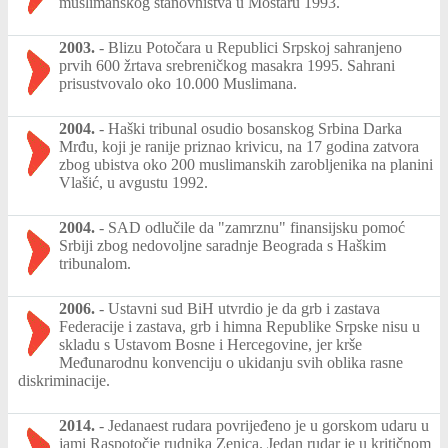
muslimanskog stanovništva u Mostaru 1993.
2003.
-
Blizu Potočara u Republici Srpskoj sahranjeno
prvih 600 žrtava srebreničkog masakra 1995. Sahrani
prisustvovalo oko 10.000 Muslimana.
2004.
-
Haški tribunal osudio bosanskog Srbina Darka
Mrđu, koji je ranije priznao krivicu, na 17 godina zatvora
zbog ubistva oko 200 muslimanskih zarobljenika na planini
Vlašić, u avgustu 1992.
2004.
-
SAD odlučile da "zamrznu" finansijsku pomoć
Srbiji zbog nedovoljne saradnje Beograda s Haškim
tribunalom.
2006.
-
Ustavni sud BiH utvrdio je da grb i zastava
Federacije i zastava, grb i himna Republike Srpske nisu u
skladu s Ustavom Bosne i Hercegovine, jer krše
Međunarodnu konvenciju o ukidanju svih oblika rasne
diskriminacije.
2014.
-
Jedanaest rudara povrijeđeno je u gorskom udaru u
jami Raspotočje rudnika Zenica. Jedan rudar je u kritičnom