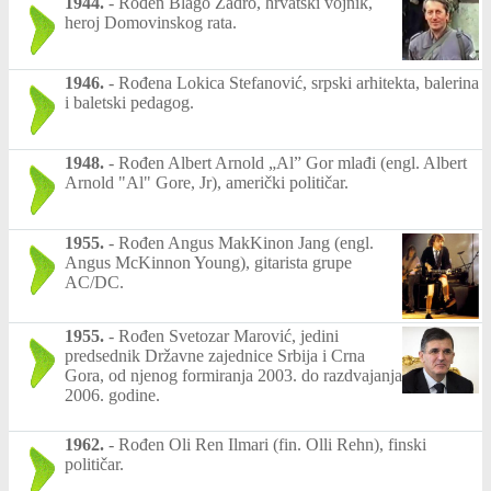
1944.
-
Rođen Blago Zadro, hrvatski vojnik,
heroj Domovinskog rata.
1946.
-
Rođena Lokica Stefanović, srpski arhitekta, balerina
i baletski pedagog.
1948.
-
Rođen Albert Arnold „Al” Gor mlađi (engl. Albert
Arnold "Al" Gore, Jr), američki političar.
1955.
-
Rođen Angus MakKinon Jang (engl.
Angus McKinnon Young), gitarista grupe
AC/DC.
1955.
-
Rođen Svetozar Marović, jedini
predsednik Državne zajednice Srbija i Crna
Gora, od njenog formiranja 2003. do razdvajanja
2006. godine.
1962.
-
Rođen Oli Ren Ilmari (fin. Olli Rehn), finski
političar.