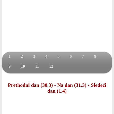
1
2
3
4
5
6
7
8
9
10
11
12
Prethodni dan (30.3)
-
Na dan (31.3)
-
Sledeći
dan (1.4)