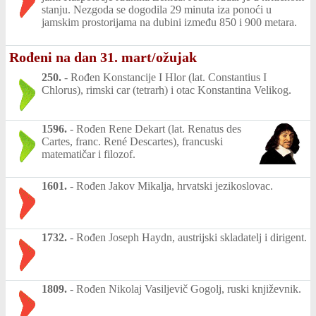
stanju. Nezgoda se dogodila 29 minuta iza ponoći u
jamskim prostorijama na dubini između 850 i 900 metara.
Rođeni na dan 31. mart/ožujak
250.
-
Rođen Konstancije I Hlor (lat. Constantius I
Chlorus), rimski car (tetrarh) i otac Konstantina Velikog.
1596.
-
Rođen Rene Dekart (lat. Renatus des
Cartes, franc. René Descartes), francuski
matematičar i filozof.
1601.
-
Rođen Jakov Mikalja, hrvatski jezikoslovac.
1732.
-
Rođen Joseph Haydn, austrijski skladatelj i dirigent.
1809.
-
Rođen Nikolaj Vasiljevič Gogolj, ruski književnik.