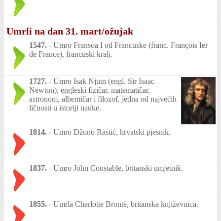
Umrli na dan 31. mart/ožujak
1547.
-
Umro Fransoa I od Francuske (franc. François Ier
de France), francuski kralj.
1727.
-
Umro Isak Njutn (engl. Sir Isaac
Newton), engleski fizičar, matematičar,
astronom, alhemičar i filozof, jedna od najvećih
ličnosti u istoriji nauke.
1814.
-
Umro Džono Rastić, hrvatski pjesnik.
1837.
-
Umro John Constable, britanski umjetnik.
1855.
-
Umrla Charlotte Brontë, britanska književnica.