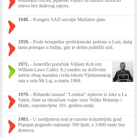
britanskih oficira, japanski vojnici su zauzeli Božićno
ostrvo bez ikakvog otpora.
1948.
-
Kongres SAD usvojio Maršalov plan.
1959.
-
Posle neuspešne protivkineske pobune u Lasi, dalaj
lama pobegao u Indiju, gde je dobio politički azil.
1971.
-
Američki poručnik Vilijam Keli (en.
William Laws Calley Jr.) osuđen na doživotni
zatvor zbog masakra civila tokom Vijetnamskog
rata u selu Mi Laj, u martu 1968.
1979.
-
Britanski razarač "London" isplovio iz luke u La
Valeti, čime su okončane vojne veze Velike Britanije i
Malte, uspostavljene 181. godinu ranije.
1983.
-
U zemljotresu koji je razorio kolumbijski grad
Popajan poginulo najmanje 500 ljudi, a 3.000 osalo bez
domova.