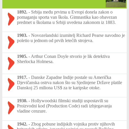
1892.
-
Srbija među prvima u Evropi donela zakon o
pomaganju sporta van škola. Gimnastika kao obavezan
predmet u školama u Srbiji uvedena zakonom iz 1883.
1903.
-
Novozelandski izumitelj Richard Pearse navodno je
poletio u jednom od prvih letećih strojeva.
1905.
-
Arthur Conan Doyle stvorio je lik detektiva
Sherlocka Holmesa.
1917.
-
Danske Zapadne Indije postale su Američka
Djevičanska ostrva nakon što su Sjedinjene Države platile
Danskoj 25 miliona US$ za te karipske otoke.
1930.
-
Hollywoodski filmski studiji uspostavili su
Proizvodni kod (Production Code) radi izbjegavanja
vladine cenzure.
1942.
-
Zbog pobune indijskih vojnika protiv njihovih