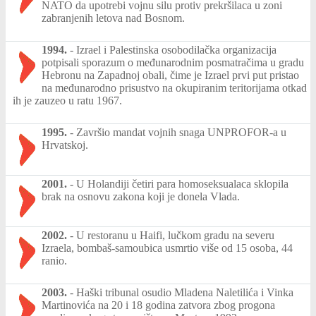
NATO da upotrebi vojnu silu protiv prekršilaca u zoni
zabranjenih letova nad Bosnom.
1994.
-
Izrael i Palestinska osobodilačka organizacija
potpisali sporazum o međunarodnim posmatračima u gradu
Hebronu na Zapadnoj obali, čime je Izrael prvi put pristao
na međunarodno prisustvo na okupiranim teritorijama otkad
ih je zauzeo u ratu 1967.
1995.
-
Završio mandat vojnih snaga UNPROFOR-a u
Hrvatskoj.
2001.
-
U Holandiji četiri para homoseksualaca sklopila
brak na osnovu zakona koji je donela Vlada.
2002.
-
U restoranu u Haifi, lučkom gradu na severu
Izraela, bombaš-samoubica usmrtio više od 15 osoba, 44
ranio.
2003.
-
Haški tribunal osudio Mladena Naletilića i Vinka
Martinovića na 20 i 18 godina zatvora zbog progona