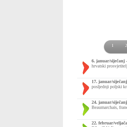
1
6. januar/siječanj
hrvatski prosvjetitel
17. januar/siječanj
posljednji poljski kr
24. januar/siječanj
Beaumarchais, franc
22. februar/veljač