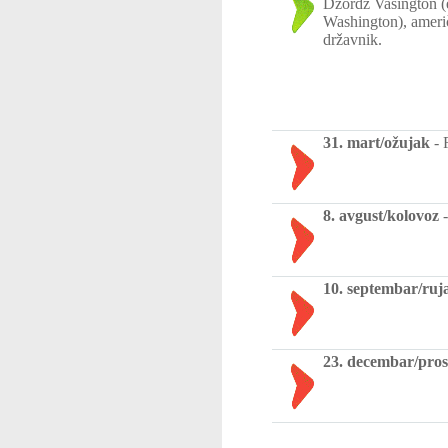
Džordž Vašington (
Washington), američk
državnik.
31. mart/ožujak
-
8. avgust/kolovoz
10. septembar/ruj
23. decembar/pros