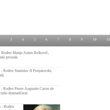
2
3
4
5
6
7
8
9
10
11
-
Rođen Matija Antun Relković,
jski prozaik.
-
Rođen Stanislav II Ponjatovski,
alj.
-
Rođen Pierre Augustin Caron de
uski dramatičarar.
a
-
Rođen