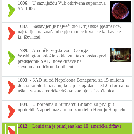
1006.
-
U sazviježđu Vuk otkrivena supernova
SN 1006.
1687.
-
Sastavljen je najveći dio Drnjanske pjesmarice,
najstarije i najznačajnije pjesmarice hrvatske kajkavske
književnosti.
1789.
-
Američki vojskovođa George
Washington položio zakletvu i tako postao prvi
predsjednik SAD, nove države na
sjevernoameričkom kontinentu.
1803.
-
SAD su od Napoleona Bonaparte, za 15 miliona
dolara kupile Luizijanu, koja je istog dana 1812. i formalno
ušla u sastav američke države kao njena 18. članica.
1804.
-
U borbama u Surinamu Britanci su prvi put
upotrebili šrapnel, nazvan po izumitelju Henriju Šrapnelu.
1812.
-
Louisiana je primljena kao 18. američka država.