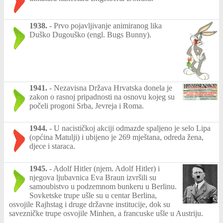
1938.
-
Prvo pojavljivanje animiranog lika
Duško Dugouško (engl. Bugs Bunny).
1941.
-
Nezavisna Država Hrvatska donela je
zakon o rasnoj pripadnosti na osnovu kojeg su
počeli progoni Srba, Jevreja i Roma.
1944.
-
U nacističkoj akciji odmazde spaljeno je selo Lipa
(općina Matulji) i ubijeno je 269 mještana, odreda žena,
djece i staraca.
1945.
-
Adolf Hitler (njem. Adolf Hitler) i
njegova ljubavnica Eva Braun izvršili su
samoubistvo u podzemnom bunkeru u Berlinu.
Sovketske trupe ušle su u centar Berlina,
osvojile Rajhstag i druge državne institucije, dok su
savezničke trupe osvojile Minhen, a francuske ušle u Austriju.