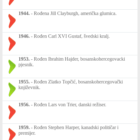
1944.
-
Rođena Jill Clayburgh, američka glumica.
1946.
-
Rođen Carl XVI Gustaf, švedski kralj.
1953.
-
Rođen Ibrahim Hajder, bosanskohercegovacki
pjesnik.
1955.
-
Rođen Zlatko Topčić, bosanskohercegovački
književnik.
1956.
-
Rođen Lars von Trier, danski režiser.
1959.
-
Rođen Stephen Harper, kanadski političar i
premijer.