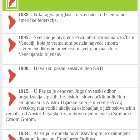
1838.
-
Nikaragva proglasila nezavisnost od Centralno-
američke federacije.
1895.
-
Svečano je otvorena Prva internacionalna izložba u
Veneciji, koja je vremenom postala najveća smotra
savremene likovne umetnosti u svetu, poznata kao
Venecijanski bijenale.
1900.
-
Havaji su postali sastavni deo SAD.
1915.
-
U Parizu je osnovan Jugoslovenski odbor,
organizacija srpskih, hrvatskih i slovenačkih političkih
emigranata iz Austro-Ugarske koja je u vreme Prvog
svetskog rata vodila akcije za oslobadjanje južnoslovenskih
zemalja od Austro-Ugarske i za njihovo ujedinjenje sa Srbijom i
Crnom Gorom.
1934.
-
Austrija je donela novi ustav kojim je ozakonjena
diktatura kancelara Engelberta Dolfusa.