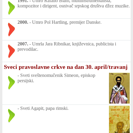
1991.
-
Umro Rafailo Blam, multiinstrumentalista,
kompozitor i dirigent, osnivač srpskog društva džez muzike.
2000.
-
Umro Pol Hartling, premijer Danske.
2007.
-
Umrla Jara Ribnikar, književnica, publicista i
prevodilac.
Sveci pravoslavne crkve na dan 30. april/travanj
-
Sveti sveštenomučenik Simeon, episkop
persijski.
-
Sveti Agapit, papa rimski.