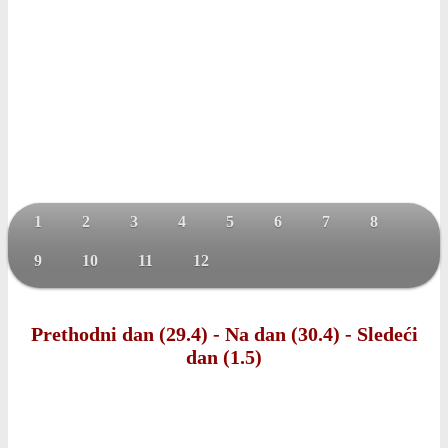
1
2
3
4
5
6
7
8
9
10
11
12
Prethodni dan (29.4)
-
Na dan (30.4)
-
Sledeći
dan (1.5)