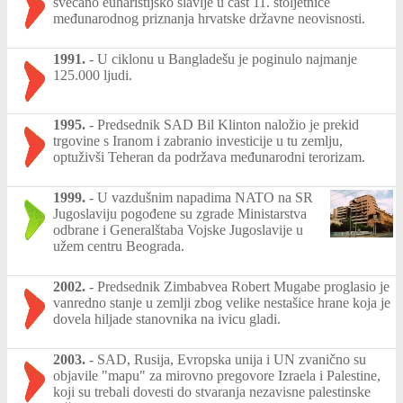
svečano euharistijsko slavlje u čast 11. stoljetnice
međunarodnog priznanja hrvatske državne neovisnosti.
1991.
-
U ciklonu u Bangladešu je poginulo najmanje
125.000 ljudi.
1995.
-
Predsednik SAD Bil Klinton naložio je prekid
trgovine s Iranom i zabranio investicije u tu zemlju,
optuživši Teheran da podržava međunarodni terorizam.
1999.
-
U vazdušnim napadima NATO na SR
Jugoslaviju pogođene su zgrade Ministarstva
odbrane i Generalštaba Vojske Jugoslavije u
užem centru Beograda.
2002.
-
Predsednik Zimbabvea Robert Mugabe proglasio je
vanredno stanje u zemlji zbog velike nestašice hrane koja je
dovela hiljade stanovnika na ivicu gladi.
2003.
-
SAD, Rusija, Evropska unija i UN zvanično su
objavile "mapu" za mirovno pregovore Izraela i Palestine,
koji su trebali dovesti do stvaranja nezavisne palestinske