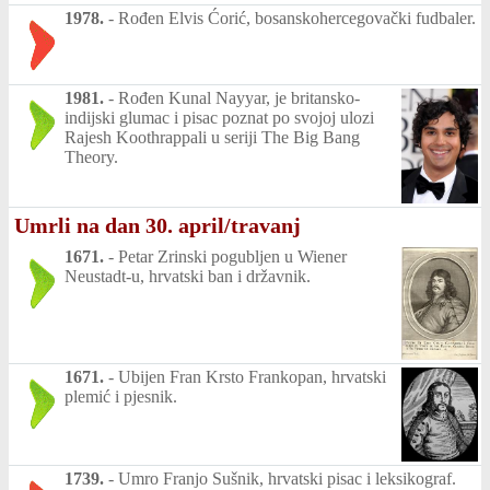
1978.
-
Rođen Elvis Ćorić, bosanskohercegovački fudbaler.
1981.
-
Rođen Kunal Nayyar, je britansko-
indijski glumac i pisac poznat po svojoj ulozi
Rajesh Koothrappali u seriji The Big Bang
Theory.
Umrli na dan 30. april/travanj
1671.
-
Petar Zrinski pogubljen u Wiener
Neustadt-u, hrvatski ban i državnik.
1671.
-
Ubijen Fran Krsto Frankopan, hrvatski
plemić i pjesnik.
1739.
-
Umro Franjo Sušnik, hrvatski pisac i leksikograf.