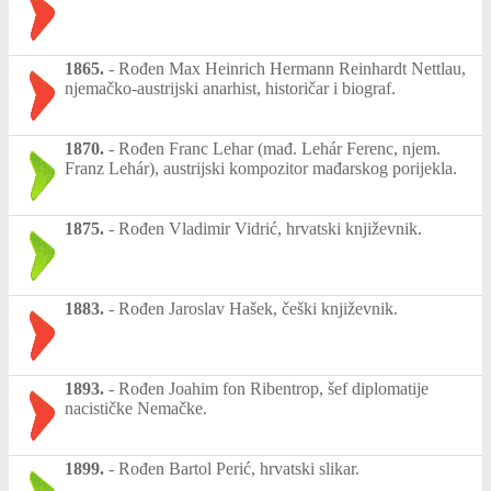
1865.
-
Rođen Max Heinrich Hermann Reinhardt Nettlau,
njemačko-austrijski anarhist, historičar i biograf.
1870.
-
Rođen Franc Lehar (mađ. Lehár Ferenc, njem.
Franz Lehár), austrijski kompozitor mađarskog porijekla.
1875.
-
Rođen Vladimir Vidrić, hrvatski književnik.
1883.
-
Rođen Jaroslav Hašek, češki književnik.
1893.
-
Rođen Joahim fon Ribentrop, šef diplomatije
nacističke Nemačke.
1899.
-
Rođen Bartol Perić, hrvatski slikar.