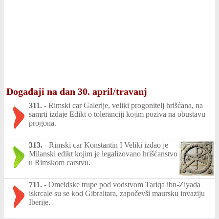
Događaji na dan 30. april/travanj
311.
-
Rimski car Galerije, veliki progonitelj hrišćana, na
samrti izdaje Edikt o toleranciji kojim poziva na obustavu
progona.
313.
-
Rimski car Konstantin I Veliki izdao je
Milanski edikt kojim je legalizovano hrišćanstvo
u Rimskom carstvu.
711.
-
Omeidske trupe pod vodstvom Tariqa ibn-Ziyada
iskrcale su se kod Gibraltara, započevši maursku invaziju
Iberije.