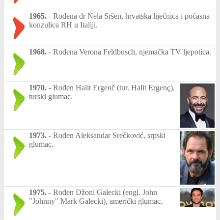
1965.
-
Rođena dr Nela Sršen, hrvatska liječnica i počasna
konzulica RH u Italiji.
1968.
-
Rođena Verona Feldbusch, njemačka TV ljepotica.
1970.
-
Rođen Halit Ergenč (tur. Halit Ergenç),
turski glumac.
1973.
-
Rođen Aleksandar Srećković, srpski
glumac.
1975.
-
Rođen Džoni Galecki (engl. John
"Johnny" Mark Galecki), američki glumac.