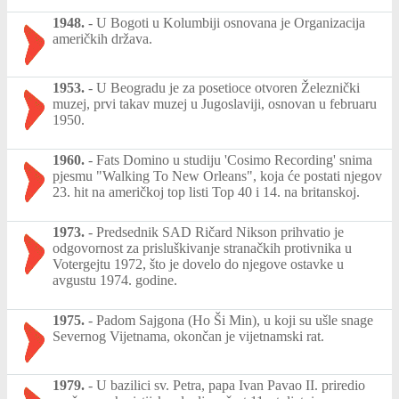
1948.
-
U Bogoti u Kolumbiji osnovana je Organizacija
američkih država.
1953.
-
U Beogradu je za posetioce otvoren Železnički
muzej, prvi takav muzej u Jugoslaviji, osnovan u februaru
1950.
1960.
-
Fats Domino u studiju 'Cosimo Recording' snima
pjesmu "Walking To New Orleans", koja će postati njegov
23. hit na američkoj top listi Top 40 i 14. na britanskoj.
1973.
-
Predsednik SAD Ričard Nikson prihvatio je
odgovornost za prisluškivanje stranačkih protivnika u
Votergejtu 1972, što je dovelo do njegove ostavke u
avgustu 1974. godine.
1975.
-
Padom Sajgona (Ho Ši Min), u koji su ušle snage
Severnog Vijetnama, okončan je vijetnamski rat.
1979.
-
U bazilici sv. Petra, papa Ivan Pavao II. priredio