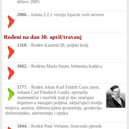
države 2005.
2006.
-
Izdata 2.2.2 verzija Apache web servera.
Rođeni na dan 30. april/travanj
1310.
-
Rođen Kazimir III, poljski kralj.
1662.
-
Rođena Maria Stuart, britanska kraljica.
1777.
-
Rođen Johan Karl Fridrih Gaus (nem.
Johann Carl Friedrich Gauß), njemački
matematičar i naučnik koji je dao značajan
doprinos u mnogim poljima, uključujući teoriju
brojeva, analizu, diferencijalnu geometriju, geodeziju,
elektrostatiku, astronomiju i optiku.
1844.
-
Rođen Paul Verlaine, francuski pjesnik.