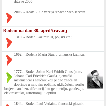
države 2005.
2006.
-
Izdata 2.2.2 verzija Apache web servera.
Rođeni na dan 30. april/travanj
1310.
-
Rođen Kazimir III, poljski kralj.
1662.
-
Rođena Maria Stuart, britanska kraljica.
1777.
-
Rođen Johan Karl Fridrih Gaus (nem.
Johann Carl Friedrich Gauß), njemački
matematičar i naučnik koji je dao značajan
doprinos u mnogim poljima, uključujući teoriju
brojeva, analizu, diferencijalnu geometriju, geodeziju,
elektrostatiku, astronomiju i optiku.
1844.
-
Rođen Paul Verlaine, francuski pjesnik.