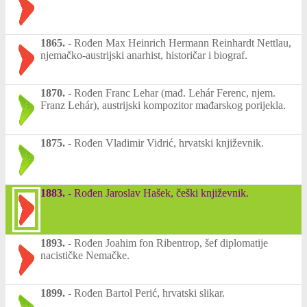
1865.
-
Rođen Max Heinrich Hermann Reinhardt Nettlau,
njemačko-austrijski anarhist, historičar i biograf.
1870.
-
Rođen Franc Lehar (mađ. Lehár Ferenc, njem.
Franz Lehár), austrijski kompozitor mađarskog porijekla.
1875.
-
Rođen Vladimir Vidrić, hrvatski književnik.
1883.
-
Rođen Jaroslav Hašek, češki književnik.
1893.
-
Rođen Joahim fon Ribentrop, šef diplomatije
nacističke Nemačke.
1899.
-
Rođen Bartol Perić, hrvatski slikar.