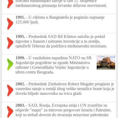
svečano euharistijsko slavlje u čast 11. stoljetnice
međunarodnog priznanja hrvatske državne neovisnosti.
1991.
-
U ciklonu u Bangladešu je poginulo najmanje
125.000 ljudi.
1995.
-
Predsednik SAD Bil Klinton naložio je prekid
trgovine s Iranom i zabranio investicije u tu zemlju,
optuživši Teheran da podržava međunarodni terorizam.
1999.
-
U vazdušnim napadima NATO na SR
Jugoslaviju pogođene su zgrade Ministarstva
odbrane i Generalštaba Vojske Jugoslavije u
užem centru Beograda.
2002.
-
Predsednik Zimbabvea Robert Mugabe proglasio je
vanredno stanje u zemlji zbog velike nestašice hrane koja je
dovela hiljade stanovnika na ivicu gladi.
2003.
-
SAD, Rusija, Evropska unija i UN zvanično su
objavile "mapu" za mirovno pregovore Izraela i Palestine,
koji su trebali dovesti do stvaranja nezavisne palestinske