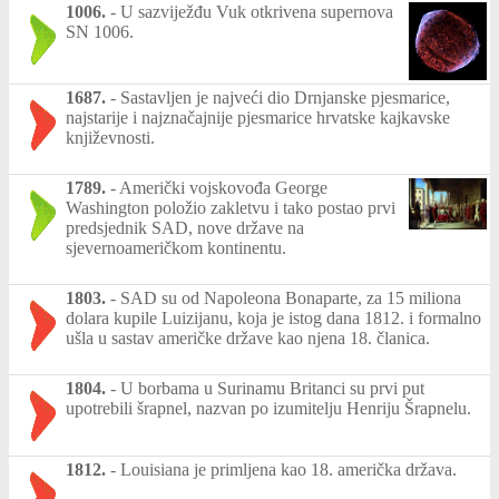
1006.
-
U sazviježđu Vuk otkrivena supernova
SN 1006.
1687.
-
Sastavljen je najveći dio Drnjanske pjesmarice,
najstarije i najznačajnije pjesmarice hrvatske kajkavske
književnosti.
1789.
-
Američki vojskovođa George
Washington položio zakletvu i tako postao prvi
predsjednik SAD, nove države na
sjevernoameričkom kontinentu.
1803.
-
SAD su od Napoleona Bonaparte, za 15 miliona
dolara kupile Luizijanu, koja je istog dana 1812. i formalno
ušla u sastav američke države kao njena 18. članica.
1804.
-
U borbama u Surinamu Britanci su prvi put
upotrebili šrapnel, nazvan po izumitelju Henriju Šrapnelu.
1812.
-
Louisiana je primljena kao 18. američka država.