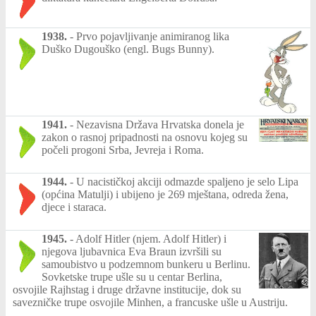
1938.
-
Prvo pojavljivanje animiranog lika
Duško Dugouško (engl. Bugs Bunny).
1941.
-
Nezavisna Država Hrvatska donela je
zakon o rasnoj pripadnosti na osnovu kojeg su
počeli progoni Srba, Jevreja i Roma.
1944.
-
U nacističkoj akciji odmazde spaljeno je selo Lipa
(općina Matulji) i ubijeno je 269 mještana, odreda žena,
djece i staraca.
1945.
-
Adolf Hitler (njem. Adolf Hitler) i
njegova ljubavnica Eva Braun izvršili su
samoubistvo u podzemnom bunkeru u Berlinu.
Sovketske trupe ušle su u centar Berlina,
osvojile Rajhstag i druge državne institucije, dok su
savezničke trupe osvojile Minhen, a francuske ušle u Austriju.