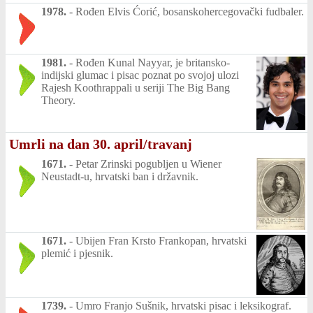
1978.
-
Rođen Elvis Ćorić, bosanskohercegovački fudbaler.
1981.
-
Rođen Kunal Nayyar, je britansko-
indijski glumac i pisac poznat po svojoj ulozi
Rajesh Koothrappali u seriji The Big Bang
Theory.
Umrli na dan 30. april/travanj
1671.
-
Petar Zrinski pogubljen u Wiener
Neustadt-u, hrvatski ban i državnik.
1671.
-
Ubijen Fran Krsto Frankopan, hrvatski
plemić i pjesnik.
1739.
-
Umro Franjo Sušnik, hrvatski pisac i leksikograf.