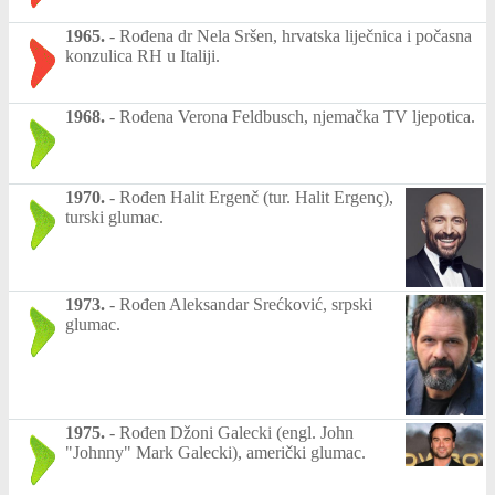
1965.
-
Rođena dr Nela Sršen, hrvatska liječnica i počasna
konzulica RH u Italiji.
1968.
-
Rođena Verona Feldbusch, njemačka TV ljepotica.
1970.
-
Rođen Halit Ergenč (tur. Halit Ergenç),
turski glumac.
1973.
-
Rođen Aleksandar Srećković, srpski
glumac.
1975.
-
Rođen Džoni Galecki (engl. John
"Johnny" Mark Galecki), američki glumac.