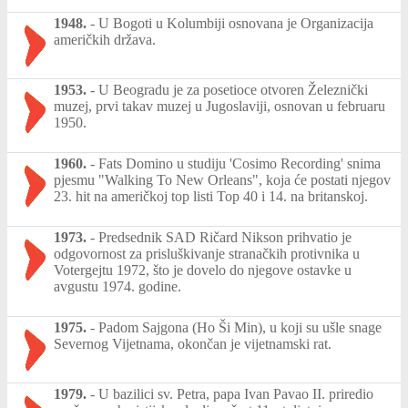
1948.
-
U Bogoti u Kolumbiji osnovana je Organizacija
američkih država.
1953.
-
U Beogradu je za posetioce otvoren Železnički
muzej, prvi takav muzej u Jugoslaviji, osnovan u februaru
1950.
1960.
-
Fats Domino u studiju 'Cosimo Recording' snima
pjesmu "Walking To New Orleans", koja će postati njegov
23. hit na američkoj top listi Top 40 i 14. na britanskoj.
1973.
-
Predsednik SAD Ričard Nikson prihvatio je
odgovornost za prisluškivanje stranačkih protivnika u
Votergejtu 1972, što je dovelo do njegove ostavke u
avgustu 1974. godine.
1975.
-
Padom Sajgona (Ho Ši Min), u koji su ušle snage
Severnog Vijetnama, okončan je vijetnamski rat.
1979.
-
U bazilici sv. Petra, papa Ivan Pavao II. priredio