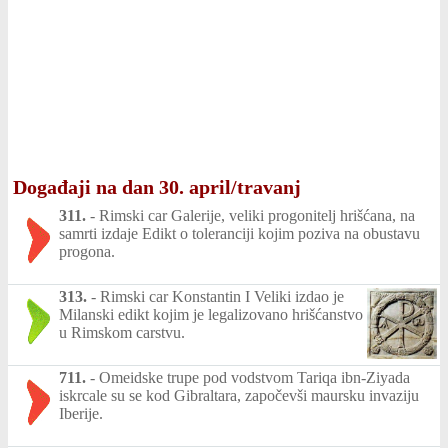
Događaji na dan 30. april/travanj
311.
-
Rimski car Galerije, veliki progonitelj hrišćana, na
samrti izdaje Edikt o toleranciji kojim poziva na obustavu
progona.
313.
-
Rimski car Konstantin I Veliki izdao je
Milanski edikt kojim je legalizovano hrišćanstvo
u Rimskom carstvu.
711.
-
Omeidske trupe pod vodstvom Tariqa ibn-Ziyada
iskrcale su se kod Gibraltara, započevši maursku invaziju
Iberije.