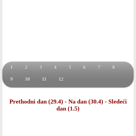
1
2
3
4
5
6
7
8
9
10
11
12
Prethodni dan (29.4)
-
Na dan (30.4)
-
Sledeći
dan (1.5)