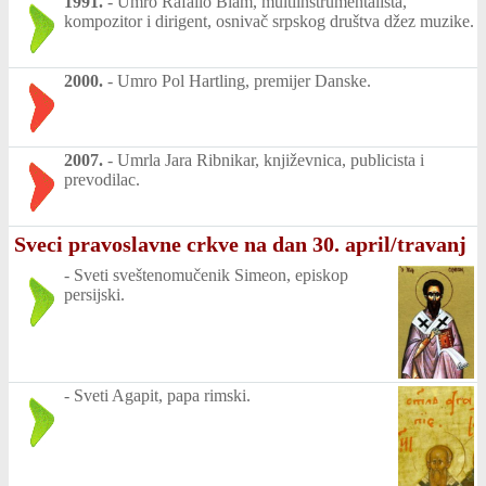
1991.
-
Umro Rafailo Blam, multiinstrumentalista,
kompozitor i dirigent, osnivač srpskog društva džez muzike.
2000.
-
Umro Pol Hartling, premijer Danske.
2007.
-
Umrla Jara Ribnikar, književnica, publicista i
prevodilac.
Sveci pravoslavne crkve na dan 30. april/travanj
-
Sveti sveštenomučenik Simeon, episkop
persijski.
-
Sveti Agapit, papa rimski.