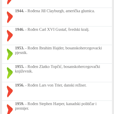
1944.
-
Rođena Jill Clayburgh, američka glumica.
1946.
-
Rođen Carl XVI Gustaf, švedski kralj.
1953.
-
Rođen Ibrahim Hajder, bosanskohercegovacki
pjesnik.
1955.
-
Rođen Zlatko Topčić, bosanskohercegovački
književnik.
1956.
-
Rođen Lars von Trier, danski režiser.
1959.
-
Rođen Stephen Harper, kanadski političar i
premijer.