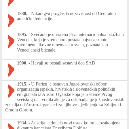
1838.
-
Nikaragva proglasila nezavisnost od Centralno-
američke federacije.
1895.
-
Svečano je otvorena Prva internacionalna izložba u
Veneciji, koja je vremenom postala najveća smotra
savremene likovne umetnosti u svetu, poznata kao
Venecijanski bijenale.
1900.
-
Havaji su postali sastavni deo SAD.
1915.
-
U Parizu je osnovan Jugoslovenski odbor,
organizacija srpskih, hrvatskih i slovenačkih političkih
emigranata iz Austro-Ugarske koja je u vreme Prvog
svetskog rata vodila akcije za oslobadjanje južnoslovenskih
zemalja od Austro-Ugarske i za njihovo ujedinjenje sa Srbijom i
Crnom Gorom.
1934.
-
Austrija je donela novi ustav kojim je ozakonjena
diktatura kancelara Engelberta Dolfusa.