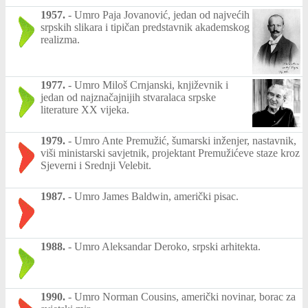
1957.
-
Umro Paja Jovanović, jedan od najvećih
srpskih slikara i tipičan predstavnik akademskog
realizma.
1977.
-
Umro Miloš Crnjanski, književnik i
jedan od najznačajnijih stvaralaca srpske
literature XX vijeka.
1979.
-
Umro Ante Premužić, šumarski inženjer, nastavnik,
viši ministarski savjetnik, projektant Premužićeve staze kroz
Sjeverni i Srednji Velebit.
1987.
-
Umro James Baldwin, američki pisac.
1988.
-
Umro Aleksandar Deroko, srpski arhitekta.
1990.
-
Umro Norman Cousins, američki novinar, borac za