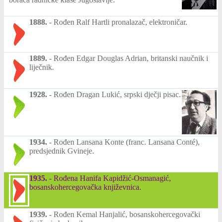
1888.
-
Rođen Ralf Hartli pronalazač, elektroničar.
1889.
-
Rođen Edgar Douglas Adrian, britanski naučnik i
liječnik.
1928.
-
Rođen Dragan Lukić, srpski dječji pisac.
1934.
-
Rođen Lansana Konte (franc. Lansana Conté),
predsjednik Gvineje.
1935.
-
Rođena Hanifa Kapidžić-Osmanagić,
bosanskohercegovačka književnica.
1939.
-
Rođen Kemal Hanjalić, bosanskohercegovački