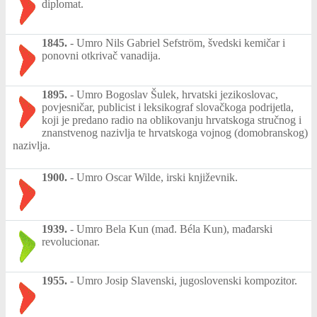
diplomat.
1845.
-
Umro Nils Gabriel Sefström, švedski kemičar i
ponovni otkrivač vanadija.
1895.
-
Umro Bogoslav Šulek, hrvatski jezikoslovac,
povjesničar, publicist i leksikograf slovačkoga podrijetla,
koji je predano radio na oblikovanju hrvatskoga stručnog i
znanstvenog nazivlja te hrvatskoga vojnog (domobranskog)
nazivlja.
1900.
-
Umro Oscar Wilde, irski književnik.
1939.
-
Umro Bela Kun (mađ. Béla Kun), mađarski
revolucionar.
1955.
-
Umro Josip Slavenski, jugoslovenski kompozitor.