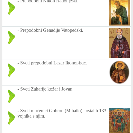
-
Prepodobni Nikon Radonješki.
-
Prepodobni Genadije Vatopedski.
-
Sveti prepodobni Lazar Ikonopisac.
-
Sveti Zaharije kožar i Jovan.
-
Sveti mučenici Gobron (Mihailo) i ostalih 133
vojnika s njim.