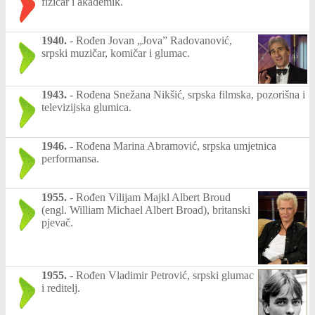
fizičar i akademik.
1940.
-
Rođen Jovan „Jova” Radovanović,
srpski muzičar, komičar i glumac.
1943.
-
Rođena Snežana Nikšić, srpska filmska, pozorišna i
televizijska glumica.
1946.
-
Rođena Marina Abramović, srpska umjetnica
performansa.
1955.
-
Rođen Vilijam Majkl Albert Broud
(engl. William Michael Albert Broad), britanski
pjevač.
1955.
-
Rođen Vladimir Petrović, srpski glumac
i reditelj.