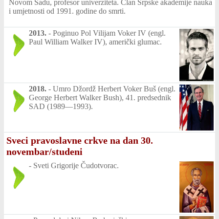
Novom Sadu, profesor univerziteta. Član Srpske akademije nauka
i umjetnosti od 1991. godine do smrti.
2013.
-
Poginuo Pol Vilijam Voker IV (engl.
Paul William Walker IV), američki glumac.
2018.
-
Umro Džordž Herbert Voker Buš (engl.
George Herbert Walker Bush), 41. predsednik
SAD (1989—1993).
Sveci pravoslavne crkve na dan 30.
novembar/studeni
-
Sveti Grigorije Čudotvorac.