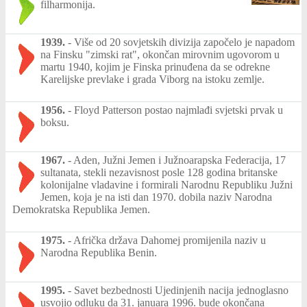
filharmonija.
1939.
-
Više od 20 sovjetskih divizija započelo je napadom
na Finsku "zimski rat", okončan mirovnim ugovorom u
martu 1940, kojim je Finska prinuđena da se odrekne
Karelijske prevlake i grada Viborg na istoku zemlje.
1956.
-
Floyd Patterson postao najmlađi svjetski prvak u
boksu.
1967.
-
Aden, Južni Jemen i Južnoarapska Federacija, 17
sultanata, stekli nezavisnost posle 128 godina britanske
kolonijalne vladavine i formirali Narodnu Republiku Južni
Jemen, koja je na isti dan 1970. dobila naziv Narodna
Demokratska Republika Jemen.
1975.
-
Afrička država Dahomej promijenila naziv u
Narodna Republika Benin.
1995.
-
Savet bezbednosti Ujedinjenih nacija jednoglasno
usvojio odluku da 31. januara 1996. bude okončana