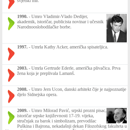
svjetski mir.
1990.
-
Umro Vladimir-Vlado Dedijer,
akademik, istoričar, publicista novinar i učesnik
Narodnooslobodilačke borbe.
1997.
-
Umrla Kathy Acker, američka spisateljica.
2003.
-
Umrla Gertrude Ederle, američka plivačica. Prva
žena koja je preplivala Lamanš.
2008.
-
Umro Jern Ucon, danski arhitekt čije je najpoznatije
djelo Sidnejska opera.
2009.
-
Umro Milorad Pavić, srpski prozni pisac,
istoričar srpske književnosti 17-19. vijeka,
stručnjak za barok i simbolizam, prevodilac
Puškina i Bajrona, nekadašnji dekan Filozofskog fakulteta u