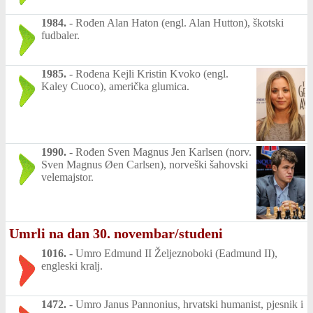
1984.
-
Rođen Alan Haton (engl. Alan Hutton), škotski
fudbaler.
1985.
-
Rođena Kejli Kristin Kvoko (engl.
Kaley Cuoco), američka glumica.
1990.
-
Rođen Sven Magnus Jen Karlsen (norv.
Sven Magnus Øen Carlsen), norveški šahovski
velemajstor.
Umrli na dan 30. novembar/studeni
1016.
-
Umro Edmund II Željeznoboki (Eadmund II),
engleski kralj.
1472.
-
Umro Janus Pannonius, hrvatski humanist, pjesnik i