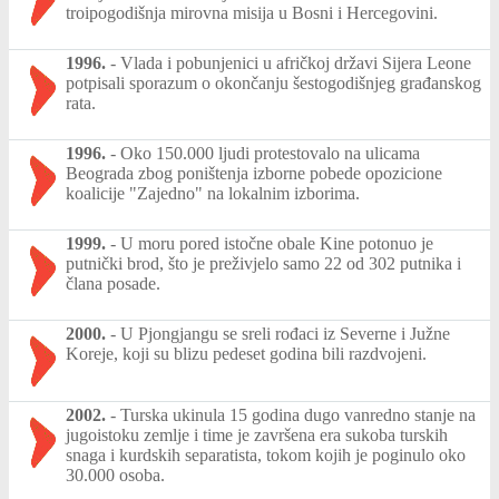
troipogodišnja mirovna misija u Bosni i Hercegovini.
1996.
-
Vlada i pobunjenici u afričkoj državi Sijera Leone
potpisali sporazum o okončanju šestogodišnjeg građanskog
rata.
1996.
-
Oko 150.000 ljudi protestovalo na ulicama
Beograda zbog poništenja izborne pobede opozicione
koalicije "Zajedno" na lokalnim izborima.
1999.
-
U moru pored istočne obale Kine potonuo je
putnički brod, što je preživjelo samo 22 od 302 putnika i
člana posade.
2000.
-
U Pjongjangu se sreli rođaci iz Severne i Južne
Koreje, koji su blizu pedeset godina bili razdvojeni.
2002.
-
Turska ukinula 15 godina dugo vanredno stanje na
jugoistoku zemlje i time je završena era sukoba turskih
snaga i kurdskih separatista, tokom kojih je poginulo oko
30.000 osoba.