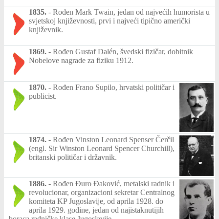
1835.
-
Rođen Mark Twain, jedan od najvećih humorista u
svjetskoj književnosti, prvi i najveći tipično američki
književnik.
1869.
-
Rođen Gustaf Dalén, švedski fizičar, dobitnik
Nobelove nagrade za fiziku 1912.
1870.
-
Rođen Frano Supilo, hrvatski političar i
publicist.
1874.
-
Rođen Vinston Leonard Spenser Čerčil
(engl. Sir Winston Leonard Spencer Churchill),
britanski političar i državnik.
1886.
-
Rođen Đuro Đaković, metalski radnik i
revolucionar, organizacioni sekretar Centralnog
komiteta KP Jugoslavije, od aprila 1928. do
aprila 1929. godine, jedan od najistaknutijih
boraca radničke klase Jugoslavije.