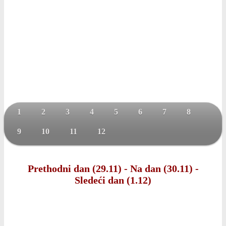
1
2
3
4
5
6
7
8
9
10
11
12
Prethodni dan (29.11)
-
Na dan (30.11)
-
Sledeći dan (1.12)