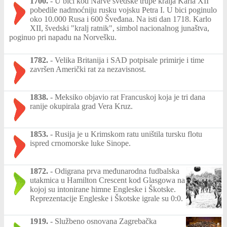
1700.
-
U bici kod Narve švedske trupe kralja Karla XII
pobedile nadmoćniju rusku vojsku Petra I. U bici poginulo
oko 10.000 Rusa i 600 Šveđana. Na isti dan 1718. Karlo
XII, švedski "kralj ratnik", simbol nacionalnog junaštva,
poginuo pri napadu na Norvešku.
1782.
-
Velika Britanija i SAD potpisale primirje i time
završen Američki rat za nezavisnost.
1838.
-
Meksiko objavio rat Francuskoj koja je tri dana
ranije okupirala grad Vera Kruz.
1853.
-
Rusija je u Krimskom ratu uništila tursku flotu
ispred crnomorske luke Sinope.
1872.
-
Odigrana prva međunarodna fudbalska
utakmica u Hamilton Crescent kod Glasgowa na
kojoj su intonirane himne Engleske i Škotske.
Reprezentacije Engleske i Škotske igrale su 0:0.
1919.
-
Službeno osnovana Zagrebačka