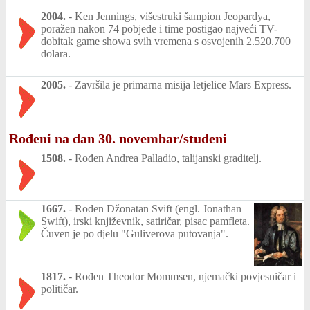
2004.
-
Ken Jennings, višestruki šampion Jeopardya,
poražen nakon 74 pobjede i time postigao najveći TV-
dobitak game showa svih vremena s osvojenih 2.520.700
dolara.
2005.
-
Završila je primarna misija letjelice Mars Express.
Rođeni na dan 30. novembar/studeni
1508.
-
Rođen Andrea Palladio, talijanski graditelj.
1667.
-
Rođen Džonatan Svift (engl. Jonathan
Swift), irski književnik, satiričar, pisac pamfleta.
Čuven je po djelu "Guliverova putovanja".
1817.
-
Rođen Theodor Mommsen, njemački povjesničar i
političar.