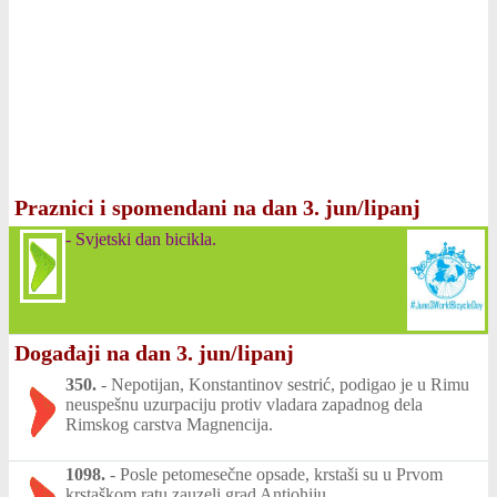
Praznici i spomendani na dan 3. jun/lipanj
-
Svjetski dan bicikla.
Događaji na dan 3. jun/lipanj
350.
-
Nepotijan, Konstantinov sestrić, podigao je u Rimu
neuspešnu uzurpaciju protiv vladara zapadnog dela
Rimskog carstva Magnencija.
1098.
-
Posle petomesečne opsade, krstaši su u Prvom
krstaškom ratu zauzeli grad Antiohiju.