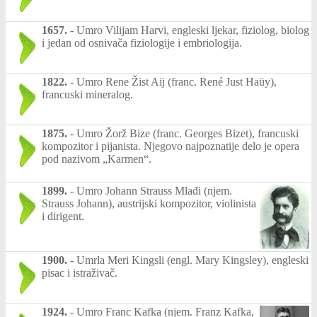
1657.
-
Umro Vilijam Harvi, engleski ljekar, fiziolog, biolog
i jedan od osnivača fiziologije i embriologija.
1822.
-
Umro Rene Žist Aij (franc. René Just Haüy),
francuski mineralog.
1875.
-
Umro Žorž Bize (franc. Georges Bizet), francuski
kompozitor i pijanista. Njegovo najpoznatije delo je opera
pod nazivom „Karmen“.
1899.
-
Umro Johann Strauss Mlađi (njem.
Strauss Johann), austrijski kompozitor, violinista
i dirigent.
1900.
-
Umrla Meri Kingsli (engl. Mary Kingsley), engleski
pisac i istraživač.
1924.
-
Umro Franc Kafka (njem. Franz Kafka,