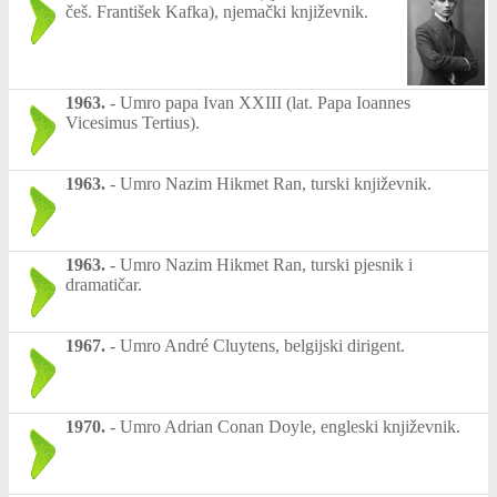
češ. František Kafka), njemački književnik.
1963.
-
Umro papa Ivan XXIII (lat. Papa Ioannes
Vicesimus Tertius).
1963.
-
Umro Nazim Hikmet Ran, turski književnik.
1963.
-
Umro Nazim Hikmet Ran, turski pjesnik i
dramatičar.
1967.
-
Umro André Cluytens, belgijski dirigent.
1970.
-
Umro Adrian Conan Doyle, engleski književnik.