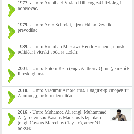
1977.
-
Umro Archibald Vivian Hill, engleski fiziolog i
nobelovac.
1979.
-
Umro Arno Schmidt, njemački književnik i
prevodilac.
1989.
-
Umro Ruhollah Mussawi Hendi Homeini, iranski
političar i vjerski vođa (ajatolah).
2001.
-
Umro Entoni Kvin (engl. Anthony Quinn), američki
filmski glumac.
2010.
-
Umro Vladimir Arnold (rus. Влади́мир И́горевич
Арно́льд), ruski matematičar.
2016.
-
Umro Muhamed Ali (engl. Muhammad
Ali), rođen kao Kasijus Marselus Klej mlađi
(engl. Cassius Marcellus Clay, Jr.), američki
bokser.