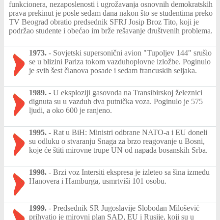
funkcionera, nezaposlenosti i ugrožavanja osnovnih demokratskih
prava prekinut je posle sedam dana nakon što se studentima preko
TV Beograd obratio predsednik SFRJ Josip Broz Tito, koji je
podržao studente i obećao im brže rešavanje društvenih problema.
1973.
-
Sovjetski supersonični avion "Tupoljev 144" srušio
se u blizini Pariza tokom vazduhoplovne izložbe. Poginulo
je svih šest članova posade i sedam francuskih seljaka.
1989.
-
U eksploziji gasovoda na Transibirskoj železnici
dignuta su u vazduh dva putnička voza. Poginulo je 575
ljudi, a oko 600 je ranjeno.
1995.
-
Rat u BiH: Ministri odbrane NATO-a i EU doneli
su odluku o stvaranju Snaga za brzo reagovanje u Bosni,
koje će štiti mirovne trupe UN od napada bosanskih Srba.
1998.
-
Brzi voz Intersiti ekspresa je izleteo sa šina između
Hanovera i Hamburga, usmrtviši 101 osobu.
1999.
-
Predsednik SR Jugoslavije Slobodan Milošević
prihvatio je mirovni plan SAD, EU i Rusije, koji su u