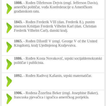
1808.
-
Rođen Džeferson Dejvis (engl. Jefferson Davis),
američki političar, vođa Konfederacije u Američkom
građanskom ratu.
1843.
-
Rođen Frederik VIII (dan. Frederik 8.), punim
imenom Kristijan Frederik Vilhelm Karl (dan. Christian
Frederik Vilhelm Carl), danski kralj.
1865.
-
Rođen Džordž V (engl. George V of the United
Kingdom), kralj Ujedinjenog Kraljevstva.
1886.
-
Rođen Kosta Novaković, srpski socijaldemokratski
političar i publicista.
1892.
-
Rođen Radivoj Kašanin, srpski matematičar.
1906.
-
Rođena Žozefina Beker (engl. Josephine Baker),
francuska pjevačica i igračica američkog porijekla.