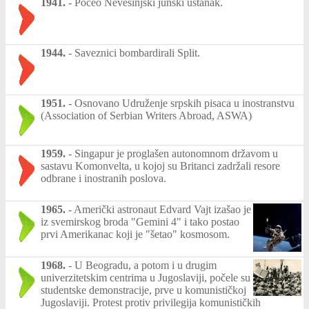
1941.
-
Počeo Nevesinjski junski ustanak.
1944.
-
Saveznici bombardirali Split.
1951.
-
Osnovano Udruženje srpskih pisaca u inostranstvu
(Association of Serbian Writers Abroad, ASWA)
1959.
-
Singapur je proglašen autonomnom državom u
sastavu Komonvelta, u kojoj su Britanci zadržali resore
odbrane i inostranih poslova.
1965.
-
Američki astronaut Edvard Vajt izašao je
iz svemirskog broda "Gemini 4" i tako postao
prvi Amerikanac koji je "šetao" kosmosom.
1968.
-
U Beogradu, a potom i u drugim
univerzitetskim centrima u Jugoslaviji, počele su
studentske demonstracije, prve u komunističkoj
Jugoslaviji. Protest protiv privilegija komunističkih