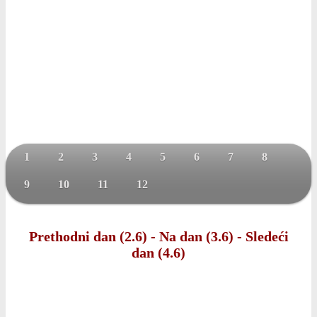
1
2
3
4
5
6
7
8
9
10
11
12
Prethodni dan (2.6)
-
Na dan (3.6)
-
Sledeći
dan (4.6)