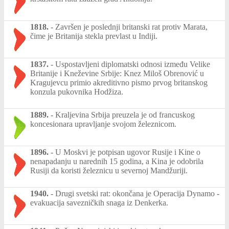
1818.
-
Završen je poslednji britanski rat protiv Marata,
čime je Britanija stekla prevlast u Indiji.
1837.
-
Uspostavljeni diplomatski odnosi između Velike
Britanije i Kneževine Srbije: Knez Miloš Obrenović u
Kragujevcu primio akreditivno pismo prvog britanskog
konzula pukovnika Hodžiza.
1889.
-
Kraljevina Srbija preuzela je od francuskog
koncesionara upravljanje svojom železnicom.
1896.
-
U Moskvi je potpisan ugovor Rusije i Kine o
nenapadanju u narednih 15 godina, a Kina je odobrila
Rusiji da koristi železnicu u severnoj Mandžuriji.
1940.
-
Drugi svetski rat: okončana je Operacija Dynamo -
evakuacija savezničkih snaga iz Denkerka.