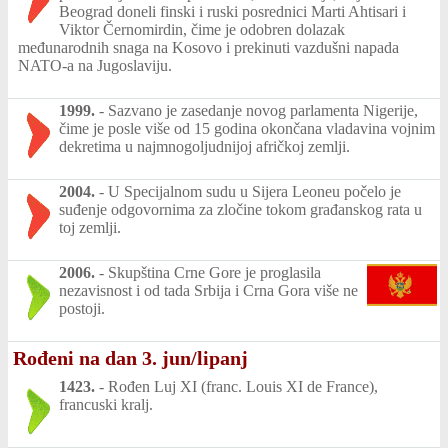
Beograd doneli finski i ruski posrednici Marti Ahtisari i
Viktor Černomirdin, čime je odobren dolazak
međunarodnih snaga na Kosovo i prekinuti vazdušni napada
NATO-a na Jugoslaviju.
1999.
-
Sazvano je zasedanje novog parlamenta Nigerije,
čime je posle više od 15 godina okončana vladavina vojnim
dekretima u najmnogoljudnijoj afričkoj zemlji.
2004.
-
U Specijalnom sudu u Sijera Leoneu počelo je
suđenje odgovornima za zločine tokom građanskog rata u
toj zemlji.
2006.
-
Skupština Crne Gore je proglasila
nezavisnost i od tada Srbija i Crna Gora više ne
postoji.
Rođeni na dan 3. jun/lipanj
1423.
-
Rođen Luj XI (franc. Louis XI de France),
francuski kralj.