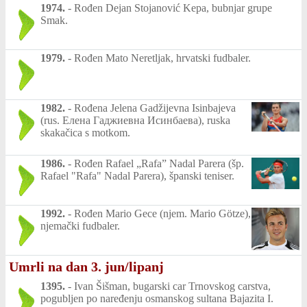
1974.
-
Rođen Dejan Stojanović Kepa, bubnjar grupe
Smak.
1979.
-
Rođen Mato Neretljak, hrvatski fudbaler.
1982.
-
Rođena Jelena Gadžijevna Isinbajeva
(rus. Елена Гаджиевна Исинбаева), ruska
skakačica s motkom.
1986.
-
Rođen Rafael „Rafa” Nadal Parera (šp.
Rafael "Rafa" Nadal Parera), španski teniser.
1992.
-
Rođen Mario Gece (njem. Mario Götze),
njemački fudbaler.
Umrli na dan 3. jun/lipanj
1395.
-
Ivan Šišman, bugarski car Trnovskog carstva,
pogubljen po naređenju osmanskog sultana Bajazita I.