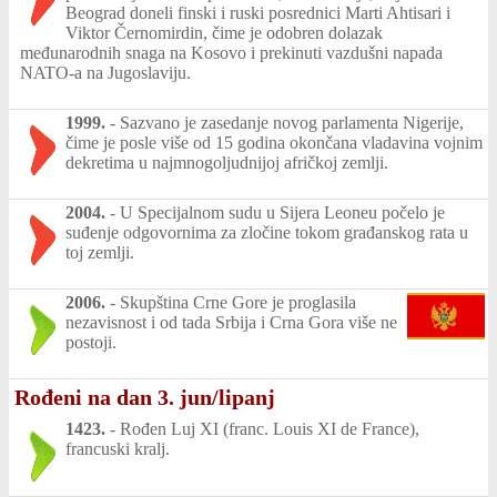
Beograd doneli finski i ruski posrednici Marti Ahtisari i
Viktor Černomirdin, čime je odobren dolazak
međunarodnih snaga na Kosovo i prekinuti vazdušni napada
NATO-a na Jugoslaviju.
1999.
-
Sazvano je zasedanje novog parlamenta Nigerije,
čime je posle više od 15 godina okončana vladavina vojnim
dekretima u najmnogoljudnijoj afričkoj zemlji.
2004.
-
U Specijalnom sudu u Sijera Leoneu počelo je
suđenje odgovornima za zločine tokom građanskog rata u
toj zemlji.
2006.
-
Skupština Crne Gore je proglasila
nezavisnost i od tada Srbija i Crna Gora više ne
postoji.
Rođeni na dan 3. jun/lipanj
1423.
-
Rođen Luj XI (franc. Louis XI de France),
francuski kralj.