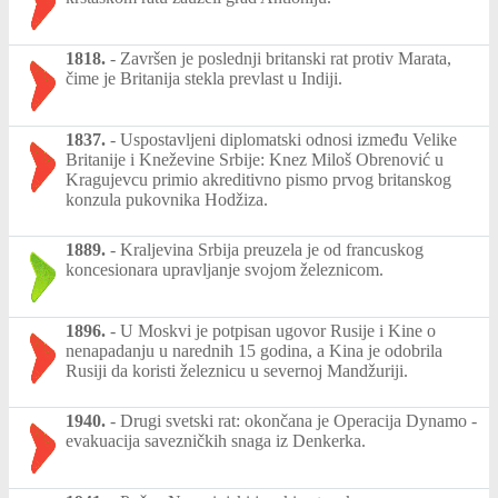
1818.
-
Završen je poslednji britanski rat protiv Marata,
čime je Britanija stekla prevlast u Indiji.
1837.
-
Uspostavljeni diplomatski odnosi između Velike
Britanije i Kneževine Srbije: Knez Miloš Obrenović u
Kragujevcu primio akreditivno pismo prvog britanskog
konzula pukovnika Hodžiza.
1889.
-
Kraljevina Srbija preuzela je od francuskog
koncesionara upravljanje svojom železnicom.
1896.
-
U Moskvi je potpisan ugovor Rusije i Kine o
nenapadanju u narednih 15 godina, a Kina je odobrila
Rusiji da koristi železnicu u severnoj Mandžuriji.
1940.
-
Drugi svetski rat: okončana je Operacija Dynamo -
evakuacija savezničkih snaga iz Denkerka.