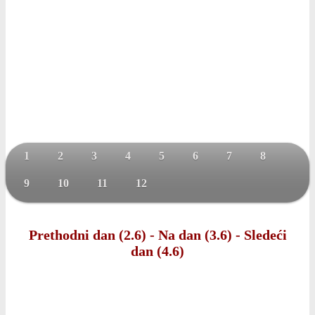
1
2
3
4
5
6
7
8
9
10
11
12
Prethodni dan (2.6)
-
Na dan (3.6)
-
Sledeći
dan (4.6)