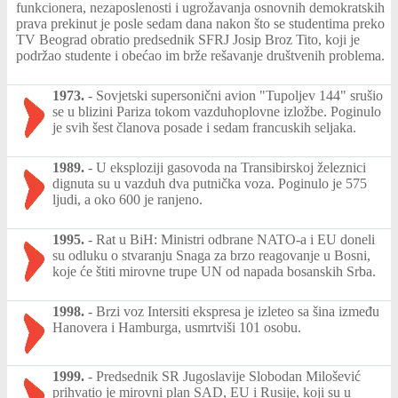
funkcionera, nezaposlenosti i ugrožavanja osnovnih demokratskih
prava prekinut je posle sedam dana nakon što se studentima preko
TV Beograd obratio predsednik SFRJ Josip Broz Tito, koji je
podržao studente i obećao im brže rešavanje društvenih problema.
1973.
-
Sovjetski supersonični avion "Tupoljev 144" srušio
se u blizini Pariza tokom vazduhoplovne izložbe. Poginulo
je svih šest članova posade i sedam francuskih seljaka.
1989.
-
U eksploziji gasovoda na Transibirskoj železnici
dignuta su u vazduh dva putnička voza. Poginulo je 575
ljudi, a oko 600 je ranjeno.
1995.
-
Rat u BiH: Ministri odbrane NATO-a i EU doneli
su odluku o stvaranju Snaga za brzo reagovanje u Bosni,
koje će štiti mirovne trupe UN od napada bosanskih Srba.
1998.
-
Brzi voz Intersiti ekspresa je izleteo sa šina između
Hanovera i Hamburga, usmrtviši 101 osobu.
1999.
-
Predsednik SR Jugoslavije Slobodan Milošević
prihvatio je mirovni plan SAD, EU i Rusije, koji su u