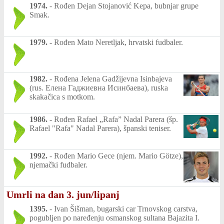
1974.
-
Rođen Dejan Stojanović Kepa, bubnjar grupe
Smak.
1979.
-
Rođen Mato Neretljak, hrvatski fudbaler.
1982.
-
Rođena Jelena Gadžijevna Isinbajeva
(rus. Елена Гаджиевна Исинбаева), ruska
skakačica s motkom.
1986.
-
Rođen Rafael „Rafa” Nadal Parera (šp.
Rafael "Rafa" Nadal Parera), španski teniser.
1992.
-
Rođen Mario Gece (njem. Mario Götze),
njemački fudbaler.
Umrli na dan 3. jun/lipanj
1395.
-
Ivan Šišman, bugarski car Trnovskog carstva,
pogubljen po naređenju osmanskog sultana Bajazita I.