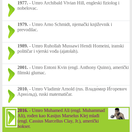
1977.
-
Umro Archibald Vivian Hill, engleski fiziolog i
nobelovac.
1979.
-
Umro Arno Schmidt, njemački književnik i
prevodilac.
1989.
-
Umro Ruhollah Mussawi Hendi Homeini, iranski
političar i vjerski vođa (ajatolah).
2001.
-
Umro Entoni Kvin (engl. Anthony Quinn), američki
filmski glumac.
2010.
-
Umro Vladimir Arnold (rus. Влади́мир И́горевич
Арно́льд), ruski matematičar.
2016.
-
Umro Muhamed Ali (engl. Muhammad
Ali), rođen kao Kasijus Marselus Klej mlađi
(engl. Cassius Marcellus Clay, Jr.), američki
bokser.