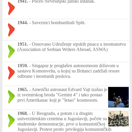
1941.
-
Počeo Nevesinjski junski ustanak.
1944.
-
Saveznici bombardirali Split.
1951.
-
Osnovano Udruženje srpskih pisaca u inostranstvu
(Association of Serbian Writers Abroad, ASWA)
1959.
-
Singapur je proglašen autonomnom državom u
sastavu Komonvelta, u kojoj su Britanci zadržali resore
odbrane i inostranih poslova.
1965.
-
Američki astronaut Edvard Vajt izašao je
iz svemirskog broda "Gemini 4" i tako postao
prvi Amerikanac koji je "šetao" kosmosom.
1968.
-
U Beogradu, a potom i u drugim
univerzitetskim centrima u Jugoslaviji, počele su
studentske demonstracije, prve u komunističkoj
Jugoslaviji. Protest protiv privilegija komunističkih