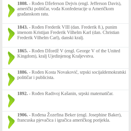
1808.
-
Rođen Džeferson Dejvis (engl. Jefferson Davis),
američki političar, vođa Konfederacije u Američkom
građanskom ratu.
1843.
-
Rođen Frederik VIII (dan. Frederik 8.), punim
imenom Kristijan Frederik Vilhelm Karl (dan. Christian
Frederik Vilhelm Carl), danski kralj.
1865.
-
Rođen Džordž V (engl. George V of the United
Kingdom), kralj Ujedinjenog Kraljevstva.
1886.
-
Rođen Kosta Novaković, srpski socijaldemokratski
političar i publicista.
1892.
-
Rođen Radivoj Kašanin, srpski matematičar.
1906.
-
Rođena Žozefina Beker (engl. Josephine Baker),
francuska pjevačica i igračica američkog porijekla.