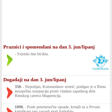
Praznici i spomendani na dan 3. jun/lipanj
-
Svjetski dan bicikla.
Događaji na dan 3. jun/lipanj
350.
-
Nepotijan, Konstantinov sestrić, podigao je u Rimu
neuspešnu uzurpaciju protiv vladara zapadnog dela
Rimskog carstva Magnencija.
1098.
-
Posle petomesečne opsade, krstaši su u Prvom
krstaškom ratu zauzeli grad Antiohiju.