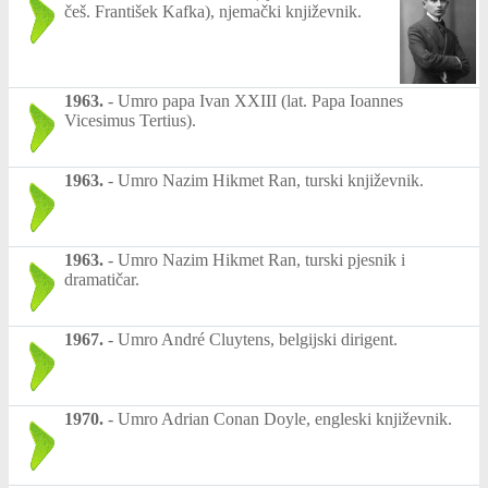
češ. František Kafka), njemački književnik.
1963.
-
Umro papa Ivan XXIII (lat. Papa Ioannes
Vicesimus Tertius).
1963.
-
Umro Nazim Hikmet Ran, turski književnik.
1963.
-
Umro Nazim Hikmet Ran, turski pjesnik i
dramatičar.
1967.
-
Umro André Cluytens, belgijski dirigent.
1970.
-
Umro Adrian Conan Doyle, engleski književnik.