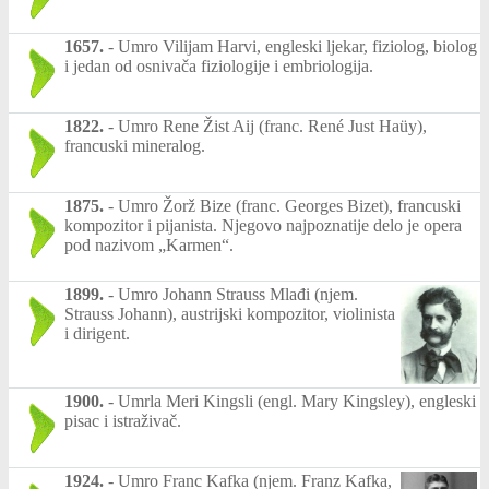
1657.
-
Umro Vilijam Harvi, engleski ljekar, fiziolog, biolog
i jedan od osnivača fiziologije i embriologija.
1822.
-
Umro Rene Žist Aij (franc. René Just Haüy),
francuski mineralog.
1875.
-
Umro Žorž Bize (franc. Georges Bizet), francuski
kompozitor i pijanista. Njegovo najpoznatije delo je opera
pod nazivom „Karmen“.
1899.
-
Umro Johann Strauss Mlađi (njem.
Strauss Johann), austrijski kompozitor, violinista
i dirigent.
1900.
-
Umrla Meri Kingsli (engl. Mary Kingsley), engleski
pisac i istraživač.
1924.
-
Umro Franc Kafka (njem. Franz Kafka,