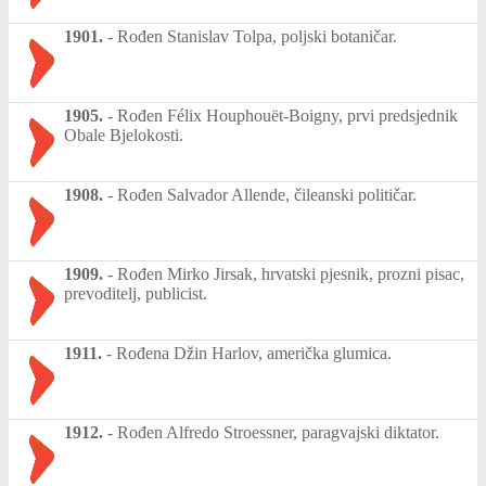
1901.
-
Rođen Stanislav Tolpa, poljski botaničar.
1905.
-
Rođen Félix Houphouët-Boigny, prvi predsjednik
Obale Bjelokosti.
1908.
-
Rođen Salvador Allende, čileanski političar.
1909.
-
Rođen Mirko Jirsak, hrvatski pjesnik, prozni pisac,
prevoditelj, publicist.
1911.
-
Rođena Džin Harlov, američka glumica.
1912.
-
Rođen Alfredo Stroessner, paragvajski diktator.