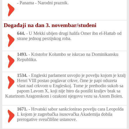
-
Panama - Narodni praznik.
Događaji na dan 3. novembar/studeni
644.
-
U Mekki ubijen drugi halifa Omer ibn el-Hattab od
strane jednog perzijskog roba.
1493.
-
Kristofor Kolumbo se iskrcao na Dominikansku
Republiku.
1534.
-
Engleski parlament usvojio je povelju kojom je kralj
Henri VIII postao poglavar crkve, čime je papi oduzeta
vlast nad crkvom u Engleskoj. Tome je prethodio sukob sa
papom Lavom X, koji nije hteo da poništi kraljev brak sa
Katarinom Aragonskom i ozakoni njegovu vezu sa Anom Bolen.
1671.
-
Hrvatski sabor sankcionirao povelju cara Leopolda
I. kojom je zagrebačka isusovačka Akademija dobila
prerogative sveučilišne ustanove.