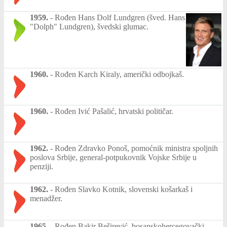
1959.
-
Rođen Hans Dolf Lundgren (šved. Hans
"Dolph" Lundgren), švedski glumac.
1960.
-
Rođen Karch Kiraly, američki odbojkaš.
1960.
-
Rođen Ivić Pašalić, hrvatski političar.
1962.
-
Rođen Zdravko Ponoš, pomoćnik ministra spoljnih
poslova Srbije, general-potpukovnik Vojske Srbije u
penziji.
1962.
-
Rođen Slavko Kotnik, slovenski košarkaš i
menadžer.
1965.
-
Rođen Bakir Beširević, bosanskohercegovački