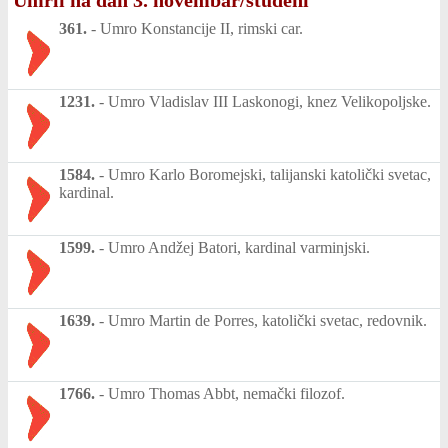
Umrli na dan 3. novembar/studeni
361.
-
Umro Konstancije II, rimski car.
1231.
-
Umro Vladislav III Laskonogi, knez Velikopoljske.
1584.
-
Umro Karlo Boromejski, talijanski katolički svetac,
kardinal.
1599.
-
Umro Andžej Batori, kardinal varminjski.
1639.
-
Umro Martin de Porres, katolički svetac, redovnik.
1766.
-
Umro Thomas Abbt, nemački filozof.