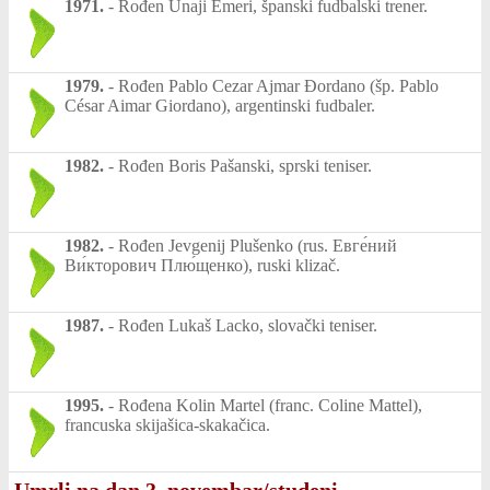
1971.
-
Rođen Unaji Emeri, španski fudbalski trener.
1979.
-
Rođen Pablo Cezar Ajmar Đordano (šp. Pablo
César Aimar Giordano), argentinski fudbaler.
1982.
-
Rođen Boris Pašanski, sprski teniser.
1982.
-
Rođen Jevgenij Plušenko (rus. Евге́ний
Ви́кторович Плю́щенко), ruski klizač.
1987.
-
Rođen Lukaš Lacko, slovački teniser.
1995.
-
Rođena Kolin Martel (franc. Coline Mattel),
francuska skijašica-skakačica.