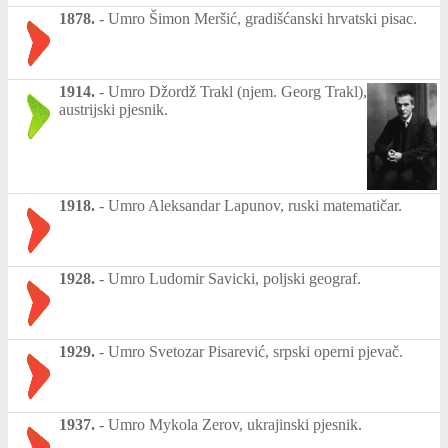
1878.
-
Umro Šimon Meršić, gradišćanski hrvatski pisac.
1914.
-
Umro Džordž Trakl (njem. Georg Trakl),
austrijski pjesnik.
1918.
-
Umro Aleksandar Lapunov, ruski matematičar.
1928.
-
Umro Ludomir Savicki, poljski geograf.
1929.
-
Umro Svetozar Pisarević, srpski operni pjevač.
1937.
-
Umro Mykola Zerov, ukrajinski pjesnik.