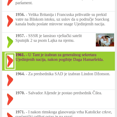
parlament.
1956.
-
Velika Britanija i Francuska prihvatile su prekid
vatre na Bliskom istoku, uz uslov da u područje Sueckog
kanala budu poslate mirovne snage Ujedinjenih nacija.
1957.
-
SSSR je lansirao vještački satelit
Sputnjik 2 sa psom Lajka na njemu.
1961.
-
U Tant je izabran za generalnog sekretara
Ujedinjenih nacija, nakon pogibije Daga Hamaršelda.
1964.
-
Za predsednika SAD je izabran Lindon Džonson.
1970.
-
Salvador Aljende je postao predsednik Čilea.
1971.
-
I nakon rimskoga glasovanja vrha Katolicke crkve,
svećenićki celibat ostao je na snazi.