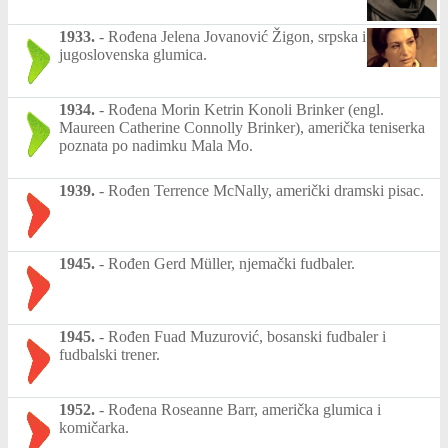
1933.
-
Rođena Jelena Jovanović Žigon, srpska i
jugoslovenska glumica.
1934.
-
Rođena Morin Ketrin Konoli Brinker (engl.
Maureen Catherine Connolly Brinker), američka teniserka
poznata po nadimku Mala Mo.
1939.
-
Rođen Terrence McNally, američki dramski pisac.
1945.
-
Rođen Gerd Müller, njemački fudbaler.
1945.
-
Rođen Fuad Muzurović, bosanski fudbaler i
fudbalski trener.
1952.
-
Rođena Roseanne Barr, američka glumica i
komičarka.