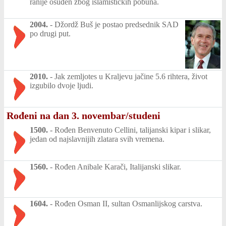
ranije osuđen zbog islamističkih pobuna.
2004.
-
Džordž Buš je postao predsednik SAD
po drugi put.
2010.
-
Jak zemljotes u Kraljevu jačine 5.6 rihtera, život
izgubilo dvoje ljudi.
Rođeni na dan 3. novembar/studeni
1500.
-
Rođen Benvenuto Cellini, talijanski kipar i slikar,
jedan od najslavnijih zlatara svih vremena.
1560.
-
Rođen Anibale Karači, Italijanski slikar.
1604.
-
Rođen Osman II, sultan Osmanlijskog carstva.