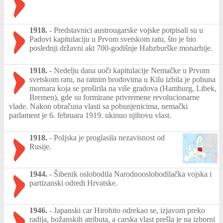
1918.
-
Predstavnici austrougarske vojske potpisali su u
Padovi kapitulaciju u Prvom svetskom ratu, što je bio
poslednji državni akt 700-godišnje Habzburške monarhije.
1918.
-
Nedelju dana uoči kapitulacije Nemačke u Prvom
svetskom ratu, na ratnim brodovima u Kilu izbila je pobuna
mornara koja se proširila na više gradova (Hamburg, Libek,
Bremen), gde su formirane privremene revolucionarne
vlade. Nakon obračuna vlasti sa pobunjenicima, nemački
parlament je 6. februara 1919. ukinuo njihovu vlast.
1918.
-
Poljska je proglasila nezavisnost od
Rusije.
1944.
-
Šibenik oslobodila Narodnooslobodilačka vojska i
partizanski odredi Hrvatske.
1946.
-
Japanski car Hirohito odrekao se, izjavom preko
radija, božanskih atributa, a carska vlast prešla je na izborni