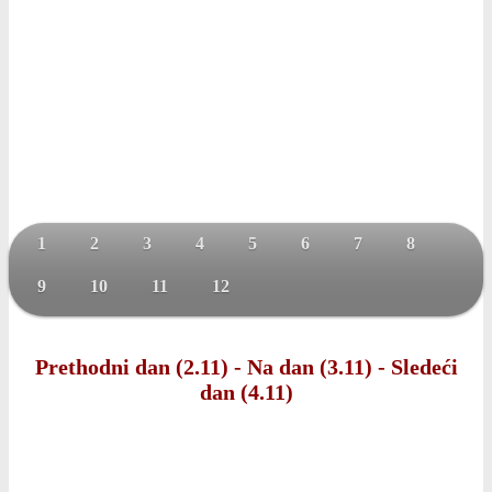
1
2
3
4
5
6
7
8
9
10
11
12
Prethodni dan (2.11)
-
Na dan (3.11)
-
Sledeći
dan (4.11)