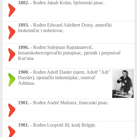
1882.
-
Rođen Jakub Kolas, bjeloruski pisac.
1893.
-
Rođen Edward Adelbert Doisy, američki
biokemičar i nobelovac.
1896.
-
Rođen Sulejman Bajraktarević,
bosanskohercegovački putopisac, pjesnik i prepisivač
Kur'ana.
1900.
-
Rođen Adolf Dasler (njem. Adolf "Adi"
Dassler), njemački industrijalac, osnivač
Adidasa.
1901.
-
Rođen André Malraux, francuski pisac.
1901.
-
Rođen Leopold III, kralj Belgije.