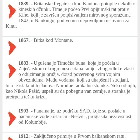
1839.
-
Britanske fregate su kod Kantona potopile nekoliko
kineskih džunki. Time je počeo Prvi opijumski rat protiv
Kine, koji je završen potpisivanjem mirovnog sporazuma
1842. u Nankingu, pod veoma nepovoljnim uslovima za
Kinu.
1867.
-
Bitka kod Montane.
1883.
-
Ugušena je Timočka buna, koja je počela u
Zaječarskom okrugu mesec dana ranije, zbog odluke vlasti
o oduzimanju oružja, dotad poverenog svim vojnim
obveznicima. Među vođama, koji su uhapšeni i streljani,
bilo je istaknutih članova Narodne radikalne stranke. Neki od njih,
kao Nikola Pašić, uspeli su da pobegnu van zemlje, a stranka je
pretrpela tešku krizu.
1903.
-
Panama je, uz podršku SAD, koje su poslale u
panamske vode krstaricu "Nešvil", proglasila nezavisnost
od Kolumbije.
1912.
-
Zaključeno primirje u Prvom balkanskom ratu.