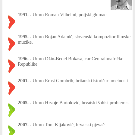
1991.
-
Umro Roman Vilhelmi, poljski glumac.
1995.
-
Umro Bojan Adamič, slovenski kompozitor filmske
muzike.
1996.
-
Umro Džin-Bedel Bokasa, car Centralnoafričke
Republike.
2001.
-
Umro Ernst Gombrih, britanski istoričar umetnosti.
2005.
-
Umro Hrvoje Bartolović, hrvatski šahist problemist.
2007.
-
Umro Toni Kljaković, hrvatski pjevač.