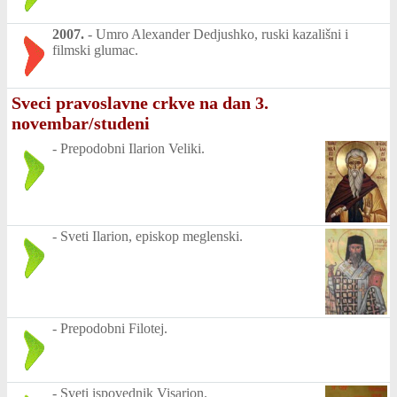
2007.
-
Umro Alexander Dedjushko, ruski kazališni i
filmski glumac.
Sveci pravoslavne crkve na dan 3.
novembar/studeni
-
Prepodobni Ilarion Veliki.
-
Sveti Ilarion, episkop meglenski.
-
Prepodobni Filotej.
-
Sveti ispovednik Visarion.