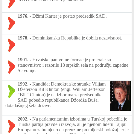
1976.
-
Džimi Karter je postao predsedik SAD.
1978.
-
Dominikanska Republika je dobila nezavisnost.
1991.
-
Hrvatske paravojne formacije proterale su
stanovništvo i razorile 18 srpskih sela na području zapadne
Slavonije.
1992.
-
Kandidat Demokratske stranke Vilijam
Džeferson Bil Klinton (engl. William Jefferson
"Bill" Clinton) je na izborima za predsednika
SAD pobedio republikanca Džordža Buša,
dotadašnjeg šefa države.
2002.
-
Na parlamentarnim izborima u Turskoj pobedila je
Turska partija pravde i razvoja, ali je njenom lideru Tajipu
Erdoganu zabranjeno da preuzme premijerski položaj jer je