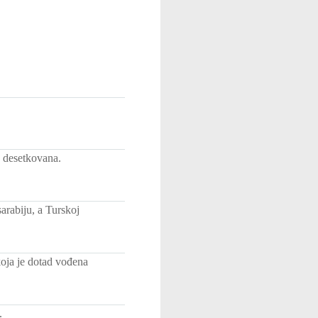
e desetkovana.
arabiju, a Turskoj
koja je dotad vođena
.