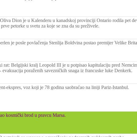
liva Dion je u Kalenderu u kanadskoj provinciji Ontario rodila pet de
prve petorke u svetu za koje se zna da su preživele.
rlen je posle povlačenja Stenlija Boldvina postao premijer Velike Brita
i rat: Belgijski kralj Leopold III je u potpisao kapitulaciju pred Nemci
 evakuacija poraženih savezničkih snaga iz francuske luke Denkerk.
nt-ekspres, voz koji je 78 godina saobraćao na liniji Pariz-Istanbul.
ao kosmički brod u pravcu Marsa.