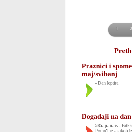
1
Preth
Praznici i spome
maj/svibanj
-
Dan leptira.
Događaji na dan 
585. p. n. e.
-
Bitka
Pomrčine - sukob iz