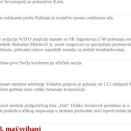
ci Sevastopolj na poluostrvu Krim.
tu nuklearnu probu Pakistan je zvanično postao nuklearna sila.
e avijacija NATO pojačala napade na SR Jugoslaviju (740 poletanja avi
ednik Slobodan Milošević je, posle razgovora sa specijalnim predstav
inom, prihvatio uslove zapadnih zemalja za prekid bombardovanja.
žana prva Dečja konferencija afričkih nacija.
erater mobilne telefonije Vodafon prijavio je gubitak od 13,5 milijardi fu
eženi gubitak neke velike britanske korporacije.
glavni urednik podgoričkog lista „Dan“ Duško Jovanović preminuo je u
 posledica teškog ranjavanja u atentatu prethodne noći ispred redakcije 
8. maj/svibanj