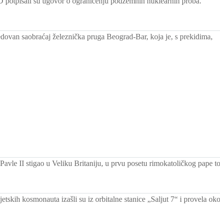
potpisali su ugovor o ograničenju podzemnih nuklearnih proba.
edovan saobraćaj železnička pruga Beograd-Bar, koja je, s prekidima,
avle II stigao u Veliku Britaniju, u prvu posetu rimokatoličkog pape t
etskih kosmonauta izašli su iz orbitalne stanice „Saljut 7“ i provela ok