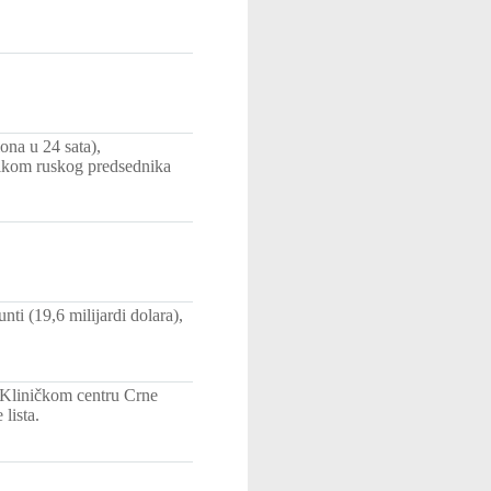
ona u 24 sata),
nikom ruskog predsednika
nti (19,6 milijardi dolara),
 Kliničkom centru Crne
lista.