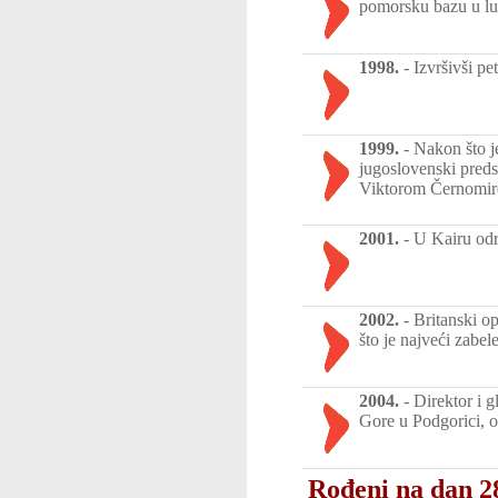
pomorsku bazu u lu
1998.
-
Izvršivši pe
1999.
-
Nakon što j
jugoslovenski preds
Viktorom Černomird
2001.
-
U Kairu odr
2002.
-
Britanski op
što je najveći zabel
2004.
-
Direktor i 
Gore u Podgorici, od
Rođeni na dan 2