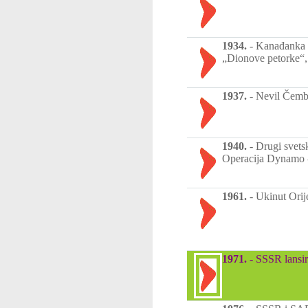
1934.
-
Kanađanka O
„Dionove petorke“, 
1937.
-
Nevil Čembe
1940.
-
Drugi svetsk
Operacija Dynamo -
1961.
-
Ukinut Orije
1971.
-
SSSR lansir