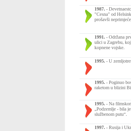
1987.
-
Devetnaesto
"Cesna" od Helsinki
prošavši neprimjeće
1991.
-
Održana prv
ulici u Zagrebu, ko
kopnene vojske.
1995.
-
U zemljotre
1995.
-
Poginuo bos
raketom u blizini B
1995.
-
Na filmskom
„Podzemlje - bila j
službenom putu“.
1997.
-
Rusija i Uk