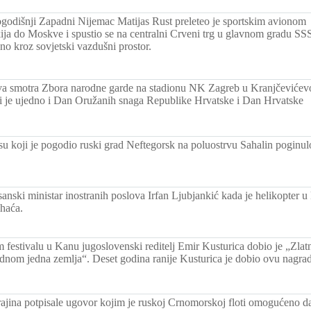
godišnji Zapadni Nijemac Matijas Rust preleteo je sportskim avionom
ja do Moskve i spustio se na centralni Crveni trg u glavnom gradu SS
no kroz sovjetski vazdušni prostor.
a smotra Zbora narodne garde na stadionu NK Zagreb u Kranjčevićev
ji je ujedno i Dan Oružanih snaga Republike Hrvatske i Dan Hrvatske
su koji je pogodio ruski grad Neftegorsk na poluostrvu Sahalin poginulo
anski ministar inostranih poslova Irfan Ljubjankić kada je helikopter u
ihaća.
 festivalu u Kanu jugoslovenski reditelj Emir Kusturica dobio je „Zlat
ednom jedna zemlja“. Deset godina ranije Kusturica je dobio ovu nagra
rajina potpisale ugovor kojim je ruskoj Crnomorskoj floti omogućeno da