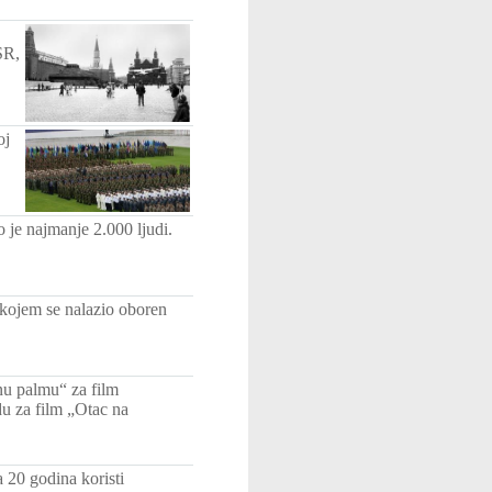
SR,
oj
 je najmanje 2.000 ljudi.
 kojem se nalazio oboren
nu palmu“ za film
du za film „Otac na
 20 godina koristi