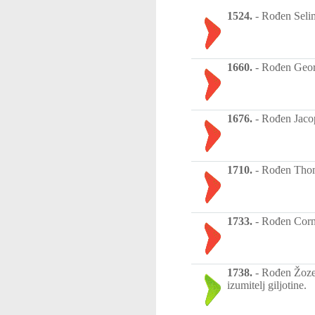
1524.
-
Rođen Selim
1660.
-
Rođen George
1676.
-
Rođen Jacopo
1710.
-
Rođen Thoma
1733.
-
Rođen Corne
1738.
-
Rođen Žozef 
izumitelj giljotine.