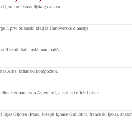
 II, sultan Osmanlijskog carstva.
 I, prvi britanski kralj iz Hanoverske dinastije.
 Riccati, italijanski matematičar.
s Arne, britanski kompozitor.
lius Hermann von Ayrenhoff, austrijski oficir i pisac.
Injas Gijoten (franc. Joseph-Ignace Guillotin), francuski ljekar, anato