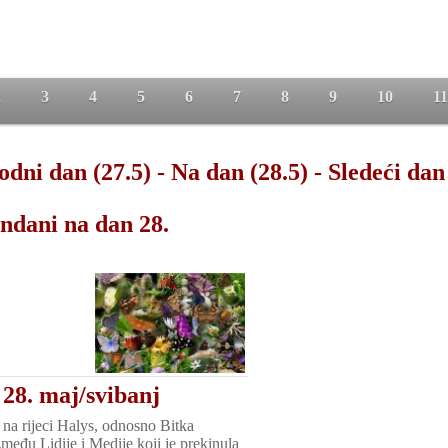
2
3
4
5
6
7
8
9
10
11
odni dan (27.5)
-
Na dan (28.5)
-
Sledeći dan
ndani na dan 28.
28. maj/svibanj
 na rijeci Halys, odnosno Bitka
među Lidije i Medije koji je prekinula