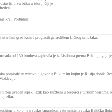
tavlja prvu bitku u istoriji čiji je
dređen.
aje kralj Portugala.
i utvrđeni grad Knin i proglasili ga sedištem Ličkog sandžaka.
armada od 130 brodova zaplovila je iz Lisabona prema Britaniji, gdje j
rska potpisale su mirovni ugovor u Bukureštu kojim je Rusija dobila Bes
 Moldaviju.
Srbiji uveden srpski jezik kao službeni u prepisci s turskim vlastima, 
m jeziku.
sushime u kojoj je u rusko-japanskom ratu uništena ruska Baltička flota