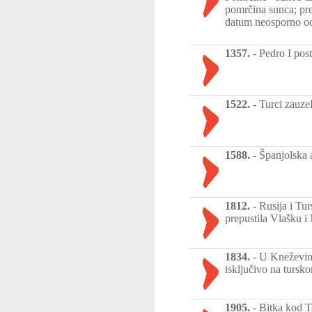
pomrčina sunca; preds
datum neosporno o
1357.
-
Pedro I post
1522.
-
Turci zauzel
1588.
-
Španjolska 
1812.
-
Rusija i Tu
prepustila Vlašku i
1834.
-
U Kneževini 
isključivo na tursko
1905.
-
Bitka kod T