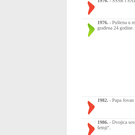
1976.
-
SSSR i SAD 
1976.
-
Puštena u r
građena 24 godine.
1982.
-
Papa Jovan P
1986.
-
Dvojica sovj
šetnji“.