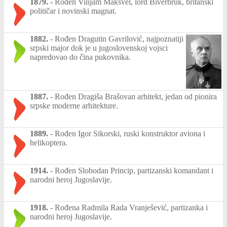
1879.
-
Rođen Vilijam Maksvel, lord Biverbruk, britanski
političar i novinski magnat.
1882.
-
Rođen Dragutin Gavrilović, najpoznatiji
srpski major dok je u jugoslovenskoj vojsci
napredovao do čina pukovnika.
1887.
-
Rođen Dragiša Brašovan arhitekt, jedan od pionira
srpske moderne arhitekture.
1889.
-
Rođen Igor Sikorski, ruski konstruktor aviona i
helikoptera.
1914.
-
Rođen Slobodan Princip, partizanski komandant i
narodni heroj Jugoslavije.
1918.
-
Rođena Radmila Rada Vranješević, partizanka i
narodni heroj Jugoslavije.