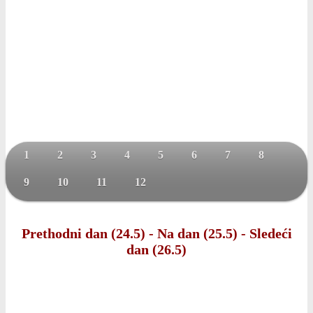
1
2
3
4
5
6
7
8
9
10
11
12
Prethodni dan (24.5)
-
Na dan (25.5)
-
Sledeći
dan (26.5)