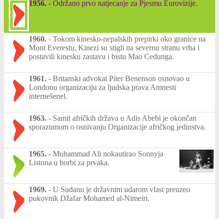
1956.
-
Održano prvo natjecanje za Pjesmu Eurovizije.
1960.
-
Tokom kinesko-nepalskih prepirki oko granice na
Mont Everestu, Kinezi su stigli na severnu stranu vrha i
postavili kinesku zastavu i bistu Mao Cedunga.
1961.
-
Britanski advokat Piter Benenson osnovao u
Londonu organizaciju za ljudska prava Amnesti
internešenel.
1963.
-
Samit afričkih država u Adis Abebi je okončan
sporazumom o osnivanju Organizacije afričkog jedinstva.
1965.
-
Muhammad Ali nokautirao Sonnyja
Listona u borbi za prvaka.
1969.
-
U Sudanu je državnim udarom vlast preuzeo
pukovnik Džafar Mohamed al-Nimeiri.