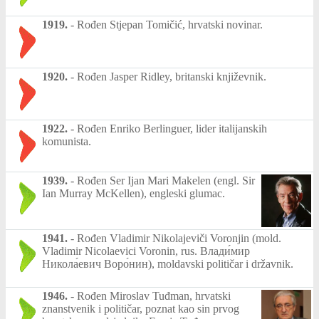
1919.
-
Rođen Stjepan Tomičić, hrvatski novinar.
1920.
-
Rođen Jasper Ridley, britanski književnik.
1922.
-
Rođen Enriko Berlinguer, lider italijanskih
komunista.
1939.
-
Rođen Ser Ijan Mari Makelen (engl. Sir
Ian Murray McKellen), engleski glumac.
1941.
-
Rođen Vladimir Nikolajeviči Voronjin (mold.
Vladimir Nicolaevici Voronin, rus. Влади́мир
Никола́евич Воро́нин), moldavski političar i državnik.
1946.
-
Rođen Miroslav Tuđman, hrvatski
znanstvenik i političar, poznat kao sin prvog