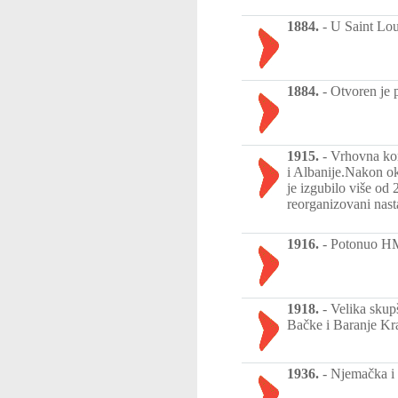
1884.
-
U Saint Lou
1884.
-
Otvoren je p
1915.
-
Vrhovna kom
i Albanije.Nakon ok
je izgubilo više od
reorganizovani nast
1916.
-
Potonuo HM
1918.
-
Velika skup
Bačke i Baranje Kral
1936.
-
Njemačka i 