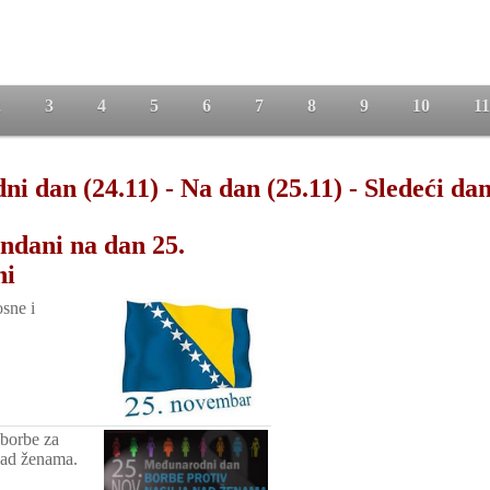
2
3
4
5
6
7
8
9
10
11
ni dan (24.11)
-
Na dan (25.11)
-
Sledeći dan
ndani na dan 25.
ni
sne i
borbe za
 nad ženama.