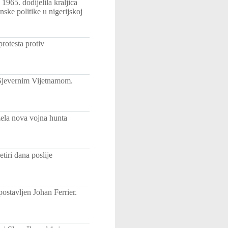
1965. dodijelila kraljica
nske politike u nigerijskoj
rotesta protiv
 Sjevernim Vijetnamom.
zela nova vojna hunta
etiri dana poslije
ostavljen Johan Ferrier.