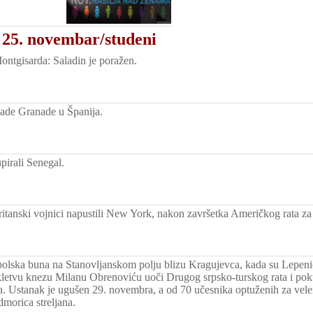
 25. novembar/studeni
ontgisarda: Saladin je poražen.
ade Granade u Španija.
pirali Senegal.
britanski vojnici napustili New York, nakon završetka Američkog rata za
opolska buna na Stanovljanskom polju blizu Kragujevca, kada su Lepeničk
kletvu knezu Milanu Obrenoviću uoči Drugog srpsko-turskog rata i pok
. Ustanak je ugušen 29. novembra, a od 70 učesnika optuženih za vele
dmorica streljana.