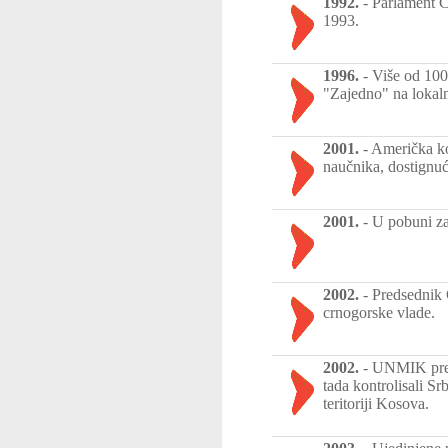
1992.
-
Parlament Č
1993.
1996.
-
Više od 100
"Zajedno" na lokaln
2001.
-
Američka ko
naučnika, dostignuće
2001.
-
U pobuni za
2002.
-
Predsednik 
crnogorske vlade.
2002.
-
UNMIK preuz
tada kontrolisali Sr
teritoriji Kosova.