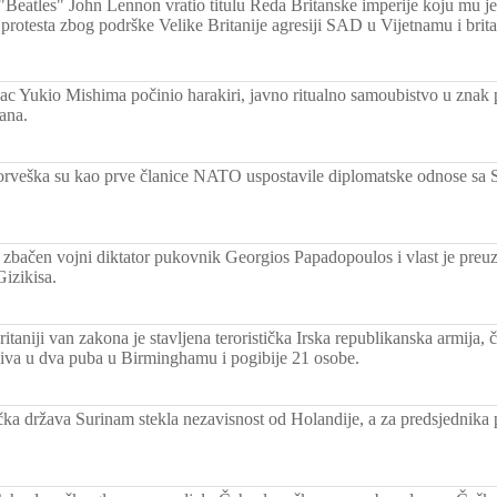
Beatles" John Lennon vratio titulu Reda Britanske imperije koju mu je 
 protesta zbog podrške Velike Britanije agresiji SAD u Vijetnamu i brita
sac Yukio Mishima počinio harakiri, javno ritualno samoubistvo u znak p
ana.
rveška su kao prve članice NATO uspostavile diplomatske odnose sa
 zbačen vojni diktator pukovnik Georgios Papadopoulos i vlast je preu
izikisa.
itaniji van zakona je stavljena teroristička Irska republikanska armija, č
iva u dva puba u Birminghamu i pogibije 21 osobe.
ka država Surinam stekla nezavisnost od Holandije, a za predsjednika p