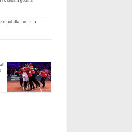
Irak sedam godina
e republike umjesto
ali
e