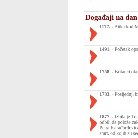
Događaji na dan
1177.
-
Bitka kod M
1491.
-
Početak ops
1758.
-
Britanci oku
1783.
-
Posljednji 
1877.
-
Izbila je T
odbili da polože za
Petra Karađorđevića
smrt, od kojih su se