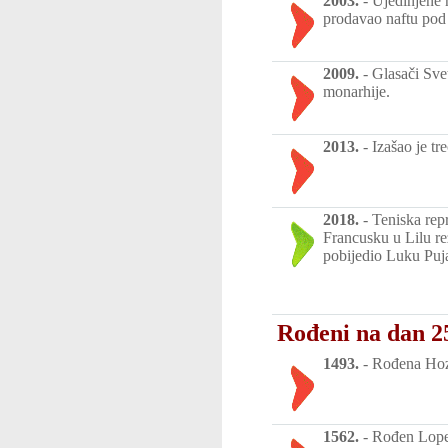
2003.
-
Ujedinjene 
prodavao naftu pod
2009.
-
Glasači Sve
monarhije.
2013.
-
Izašao je t
2018.
-
Teniska rep
Francusku u Lilu re
pobijedio Luku Puja 
Rođeni na dan 2
1493.
-
Rođena Hoza
1562.
-
Rođen Lope 