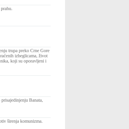
 prahu.
enju trupa preko Crne Gore
raćenih izbeglicama, život
ika, koji su oporavljeni i
prisajedinjenju Banata,
otiv širenja komunizma.