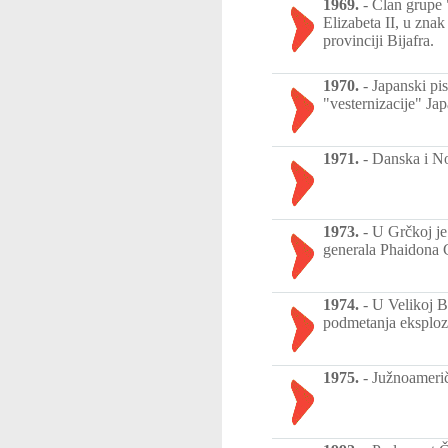
1969.
-
Član grupe "
Elizabeta II, u znak
provinciji Bijafra.
1970.
-
Japanski pi
"vesternizacije" Jap
1971.
-
Danska i No
1973.
-
U Grčkoj je
generala Phaidona G
1974.
-
U Velikoj Br
podmetanja eksploz
1975.
-
Južnoamerič