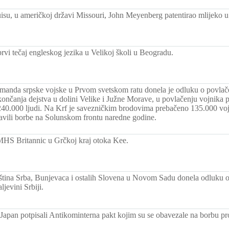
isu, u američkoj državi Missouri, John Meyenberg patentirao mlijeko u
rvi tečaj engleskog jezika u Velikoj školi u Beogradu.
anda srpske vojske u Prvom svetskom ratu donela je odluku o povlač
ončanja dejstva u dolini Velike i Južne Morave, u povlačenju vojnika p
 240.000 ljudi. Na Krf je savezničkim brodovima prebačeno 135.000 vojn
avili borbe na Solunskom frontu naredne godine.
HS Britannic u Grčkoj kraj otoka Kee.
ština Srba, Bunjevaca i ostalih Slovena u Novom Sadu donela odluku o 
jevini Srbiji.
Japan potpisali Antikominterna pakt kojim su se obavezale na borbu pr