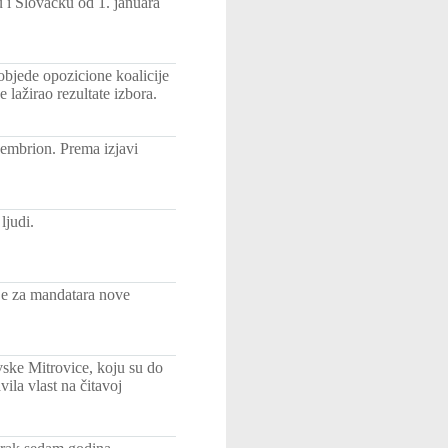
i Slovačku od 1. januara
bjede opozicione koalicije
lažirao rezultate izbora.
 embrion. Prema izjavi
ljudi.
je za mandatara nove
ke Mitrovice, koju su do
ila vlast na čitavoj