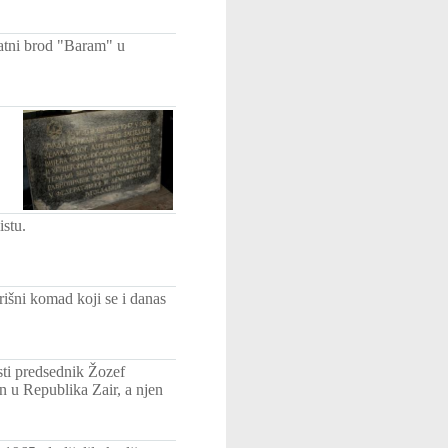
ratni brod "Baram" u
istu.
išni komad koji se i danas
ti predsednik Žozef
 u Republika Zair, a njen