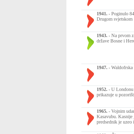
1941.
-
Poginulo 84
Drugom svjetskom r
1943.
-
Na prvom z
države Bosne i Her
1947.
-
Waldofrska i
1952.
-
U Londonu p
prikazuje u pozorišt
1965.
-
Vojnim udar
Kasavubu. Kasnije 
predsednik je uzeo