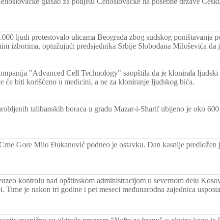
ehoslovačke glasao za podjelu Čehoslovačke na posebne drzave Češku 
.000 ljudi protestovalo ulicama Beograda zbog sudskog poništavanja po
im izborima, optužujući predsjednika Srbije Slobodana Miloševića da je 
mpanija "Advanced Cell Technology" saopštila da je klonirala ljudski
 će biti korišćeno u medicini, a ne za kloniranje ljudskog bića.
robljenih talibanskih boraca u gradu Mazar-i-Sharif ubijeno je oko 600 
Crne Gore Milo Đukanović podneo je ostavku. Dan kasnije predložen 
eo kontrolu nad opštinskom administracijom u severnom delu Kosovs
bi. Time je nakon tri godine i pet meseci međunarodna zajednica uspostav