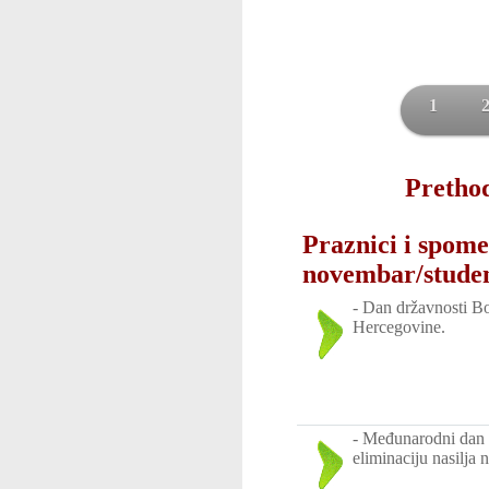
1
Prethod
Praznici i spome
novembar/stude
-
Dan državnosti Bo
Hercegovine.
-
Međunarodni dan 
eliminaciju nasilja