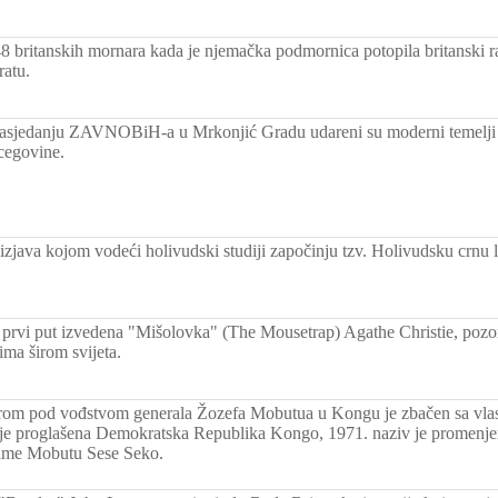
8 britanskih mornara kada je njemačka podmornica potopila britanski 
atu.
asjedanju ZAVNOBiH-a u Mrkonjić Gradu udareni su moderni temelji
cegovine.
zjava kojom vodeći holivudski studiji započinju tzv. Holivudsku crnu l
rvi put izvedena "Mišolovka" (The Mousetrap) Agathe Christie, pozor
ima širom svijeta.
om pod vođstvom generala Žozefa Mobutua u Kongu je zbačen sa vlas
je proglašena Demokratska Republika Kongo, 1971. naziv je promenjen
 ime Mobutu Sese Seko.