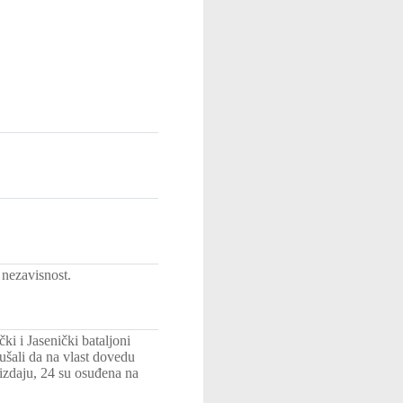
 nezavisnost.
i i Jasenički bataljoni
ušali da na vlast dovedu
izdaju, 24 su osuđena na