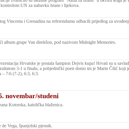
nacije zvanično su ukinule program "Nafta za hranu" u okviru koga je 
 kontrolom UN za nabavku hrane i lijekova.
tog Vincenta i Grenadina na referendumu odbacili prijedlog za uvođenj
reći album grupe Van direkšon, pod nazivom Midnight Memories.
rezentacija Hrvatske je postala šampion Dejvis kupa! Hrvati su u savlad
zultatom 3-1 u finalu, a pobjednički poen donio im je Marin Čilić koji j
– 7:6 (7-2), 6:3, 6:3.
5. novembar/studeni
na Kotorska, katolička blaženica.
de Vega, španjolski pjesnik.