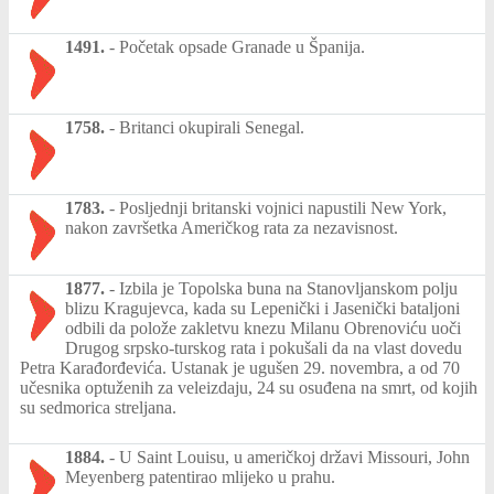
1491.
-
Početak opsade Granade u Španija.
1758.
-
Britanci okupirali Senegal.
1783.
-
Posljednji britanski vojnici napustili New York,
nakon završetka Američkog rata za nezavisnost.
1877.
-
Izbila je Topolska buna na Stanovljanskom polju
blizu Kragujevca, kada su Lepenički i Jasenički bataljoni
odbili da polože zakletvu knezu Milanu Obrenoviću uoči
Drugog srpsko-turskog rata i pokušali da na vlast dovedu
Petra Karađorđevića. Ustanak je ugušen 29. novembra, a od 70
učesnika optuženih za veleizdaju, 24 su osuđena na smrt, od kojih
su sedmorica streljana.
1884.
-
U Saint Louisu, u američkoj državi Missouri, John
Meyenberg patentirao mlijeko u prahu.