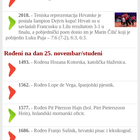
2018.
-
Teniska reprezentacija Hrvatske je
postala šampion Dejvis kupa! Hrvati su u
savladali Francusku u Lilu rezultatom 3-1 u
finalu, a pobjednički poen donio im je Marin Čilić koji je
pobijedio Luku Puja – 7:6 (7-2), 6:3, 6:3.
Rođeni na dan 25. novembar/studeni
1493.
-
Rođena Hozana Kotorska, katolička blaženica.
1562.
-
Rođen Lope de Vega, španjolski pjesnik.
1577.
-
Rođen Pit Piterzon Hajn (hol. Piet Pieterszoon
Hein), holandski mornarski oficir.
1686.
-
Rođen Franjo Sušnik, hrvatski pisac i leksikograf.