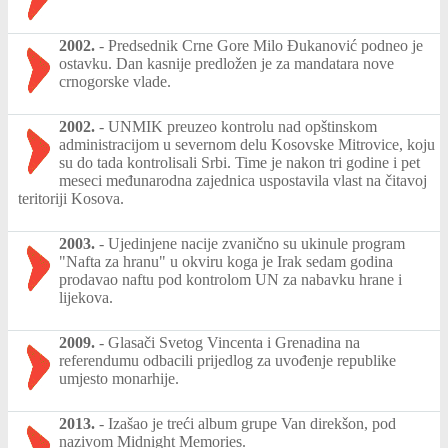
2002.
-
Predsednik Crne Gore Milo Đukanović podneo je
ostavku. Dan kasnije predložen je za mandatara nove
crnogorske vlade.
2002.
-
UNMIK preuzeo kontrolu nad opštinskom
administracijom u severnom delu Kosovske Mitrovice, koju
su do tada kontrolisali Srbi. Time je nakon tri godine i pet
meseci međunarodna zajednica uspostavila vlast na čitavoj
teritoriji Kosova.
2003.
-
Ujedinjene nacije zvanično su ukinule program
"Nafta za hranu" u okviru koga je Irak sedam godina
prodavao naftu pod kontrolom UN za nabavku hrane i
lijekova.
2009.
-
Glasači Svetog Vincenta i Grenadina na
referendumu odbacili prijedlog za uvođenje republike
umjesto monarhije.
2013.
-
Izašao je treći album grupe Van direkšon, pod
nazivom Midnight Memories.