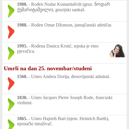
1988.
-
Rođen Nodar Kumaritašvili (gruz. ნოდარ
ქუმარიტაშვილი), gruzijski sankaš.
1988.
-
Rođen Omar Džonson, jamajčanski atletičar.
1995.
-
Rođena Danica Krstić, srpska je etno
pjevačica.
Umrli na dan 25. novembar/studeni
1560.
-
Umro Andrea Dorija, đenovljanski admiral.
1830.
-
Umro Jacques Pierre Joseph Rode, francuski
violinist.
1865.
-
Umro Hajnrih Bart (njem. Heinrich Barth),
njemački istraživač.