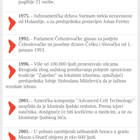
pogibije 21 osobe.
1975.
-
Južnoamerička država Surinam stekla nezavisnost
od Holandije, a za predsjednika postavljen Johan Ferrier.
1992.
-
Parlament Čehoslovačke glasao za podjelu
Čehoslovačke na posebne drzave Češku i Slovačku od 1.
januara 1993.
1996.
-
Više od 100.000 ljudi protestovalo ulicama
Beograda zbog sudskog poništavanja pobjede opozicione
koalicije "Zajedno" na lokalnim izborima, optužujući
predsjednika Srbije Slobodana Miloševića da je lažirao
rezultate izbora.
2001.
-
Američka kompanija "Advanced Cell Technology"
saopštila da je klonirala ljudski embrion. Prema izjavi
naučnika, dostignuće će biti korišćeno u medicini, a ne za
kloniranje ljudskog bića.
2001.
-
U pobuni zarobljenih talibanskih boraca u gradu
Mazar-i-Sharif ubijeno je oko 600 ljudi.