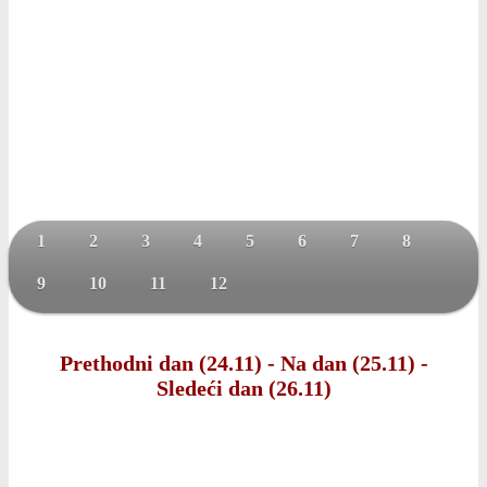
1
2
3
4
5
6
7
8
9
10
11
12
Prethodni dan (24.11)
-
Na dan (25.11)
-
Sledeći dan (26.11)