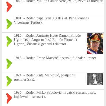
1880.
-
Rođen Milutin Cihlar Nehajev, književnik i novinar.
1881.
-
Rođen papa Ivan XXIII (lat. Papa Ioannes
Vicesimus Tertius).
1915.
-
Rođen Augusto Hose Ramon Pinoče
Ugarte (šp. Augusto José Ramón Pinochet
Ugarte), čileanski general i diktator.
1918.
-
Rođen Frane Matošić, hrvatski fudbaler i trener.
1924.
-
Rođen Ante Marković, posljednji
premijer SFRJ.
1935.
-
Rođen Mirko Sabolović, hrvatski romanopisac,
književnik i scenarist.