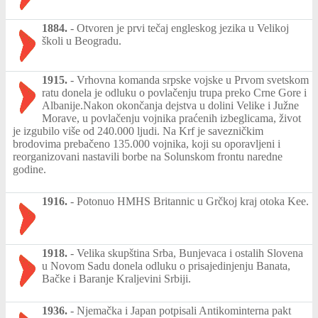
1884.
-
Otvoren je prvi tečaj engleskog jezika u Velikoj
školi u Beogradu.
1915.
-
Vrhovna komanda srpske vojske u Prvom svetskom
ratu donela je odluku o povlačenju trupa preko Crne Gore i
Albanije.Nakon okončanja dejstva u dolini Velike i Južne
Morave, u povlačenju vojnika praćenih izbeglicama, život
je izgubilo više od 240.000 ljudi. Na Krf je savezničkim
brodovima prebačeno 135.000 vojnika, koji su oporavljeni i
reorganizovani nastavili borbe na Solunskom frontu naredne
godine.
1916.
-
Potonuo HMHS Britannic u Grčkoj kraj otoka Kee.
1918.
-
Velika skupština Srba, Bunjevaca i ostalih Slovena
u Novom Sadu donela odluku o prisajedinjenju Banata,
Bačke i Baranje Kraljevini Srbiji.
1936.
-
Njemačka i Japan potpisali Antikominterna pakt