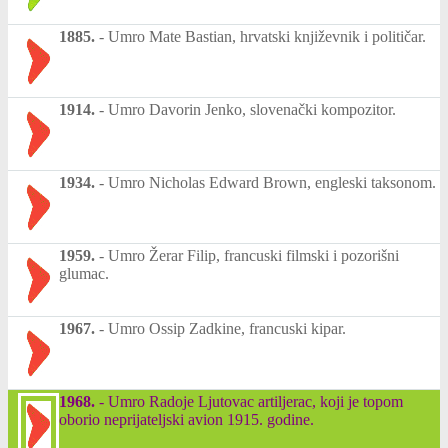
1885.
-
Umro Mate Bastian, hrvatski književnik i političar.
1914.
-
Umro Davorin Jenko, slovenački kompozitor.
1934.
-
Umro Nicholas Edward Brown, engleski taksonom.
1959.
-
Umro Žerar Filip, francuski filmski i pozorišni
glumac.
1967.
-
Umro Ossip Zadkine, francuski kipar.
1968.
-
Umro Radoje Ljutovac artiljerac, koji je topom
oborio neprijateljski avion 1915. godine.