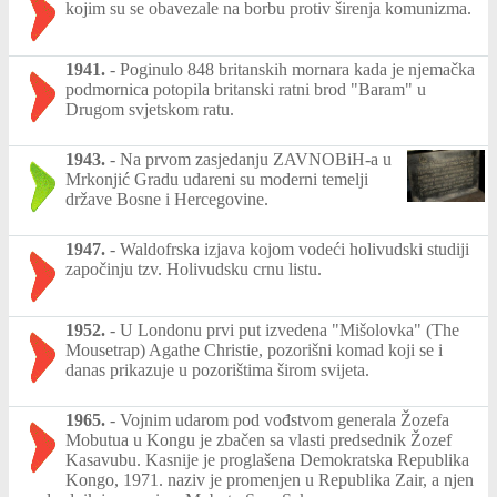
kojim su se obavezale na borbu protiv širenja komunizma.
1941.
-
Poginulo 848 britanskih mornara kada je njemačka
podmornica potopila britanski ratni brod "Baram" u
Drugom svjetskom ratu.
1943.
-
Na prvom zasjedanju ZAVNOBiH-a u
Mrkonjić Gradu udareni su moderni temelji
države Bosne i Hercegovine.
1947.
-
Waldofrska izjava kojom vodeći holivudski studiji
započinju tzv. Holivudsku crnu listu.
1952.
-
U Londonu prvi put izvedena "Mišolovka" (The
Mousetrap) Agathe Christie, pozorišni komad koji se i
danas prikazuje u pozorištima širom svijeta.
1965.
-
Vojnim udarom pod vođstvom generala Žozefa
Mobutua u Kongu je zbačen sa vlasti predsednik Žozef
Kasavubu. Kasnije je proglašena Demokratska Republika
Kongo, 1971. naziv je promenjen u Republika Zair, a njen