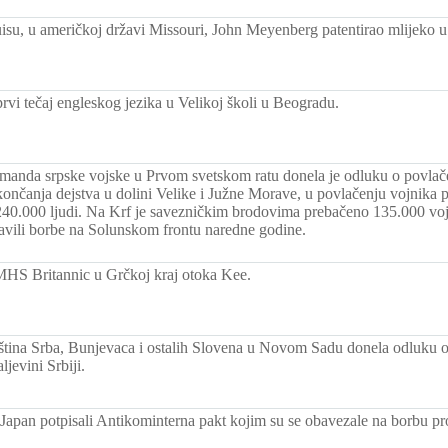
isu, u američkoj državi Missouri, John Meyenberg patentirao mlijeko u
rvi tečaj engleskog jezika u Velikoj školi u Beogradu.
anda srpske vojske u Prvom svetskom ratu donela je odluku o povlač
ončanja dejstva u dolini Velike i Južne Morave, u povlačenju vojnika p
 240.000 ljudi. Na Krf je savezničkim brodovima prebačeno 135.000 vojn
avili borbe na Solunskom frontu naredne godine.
HS Britannic u Grčkoj kraj otoka Kee.
ština Srba, Bunjevaca i ostalih Slovena u Novom Sadu donela odluku o 
jevini Srbiji.
Japan potpisali Antikominterna pakt kojim su se obavezale na borbu pr