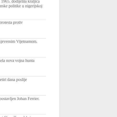
1965. dodijelila kraljica
nske politike u nigerijskoj
rotesta protiv
 Sjevernim Vijetnamom.
zela nova vojna hunta
etiri dana poslije
ostavljen Johan Ferrier.