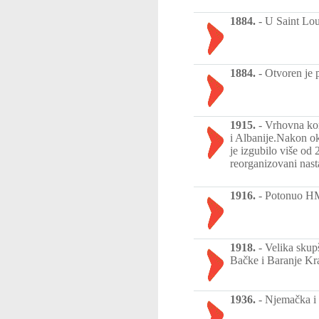
1884.
-
U Saint Lou
1884.
-
Otvoren je p
1915.
-
Vrhovna kom
i Albanije.Nakon ok
je izgubilo više od
reorganizovani nast
1916.
-
Potonuo HM
1918.
-
Velika skup
Bačke i Baranje Kral
1936.
-
Njemačka i 