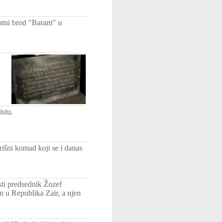
ratni brod "Baram" u
istu.
išni komad koji se i danas
ti predsednik Žozef
 u Republika Zair, a njen