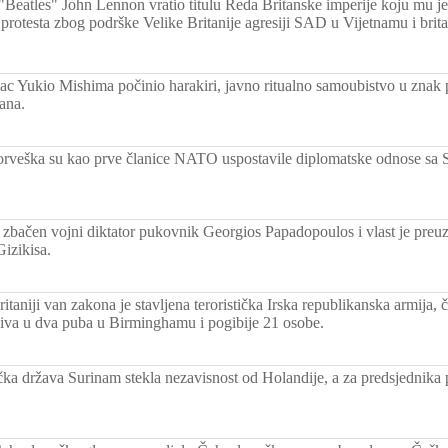
Beatles" John Lennon vratio titulu Reda Britanske imperije koju mu je 
 protesta zbog podrške Velike Britanije agresiji SAD u Vijetnamu i brita
sac Yukio Mishima počinio harakiri, javno ritualno samoubistvo u znak p
ana.
rveška su kao prve članice NATO uspostavile diplomatske odnose sa
 zbačen vojni diktator pukovnik Georgios Papadopoulos i vlast je preu
izikisa.
itaniji van zakona je stavljena teroristička Irska republikanska armija, č
iva u dva puba u Birminghamu i pogibije 21 osobe.
ka država Surinam stekla nezavisnost od Holandije, a za predsjednika p