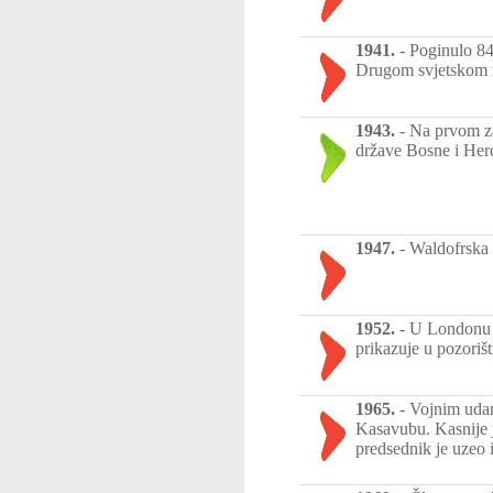
1941.
-
Poginulo 84
Drugom svjetskom r
1943.
-
Na prvom z
države Bosne i Her
1947.
-
Waldofrska i
1952.
-
U Londonu p
prikazuje u pozorišt
1965.
-
Vojnim udar
Kasavubu. Kasnije 
predsednik je uzeo