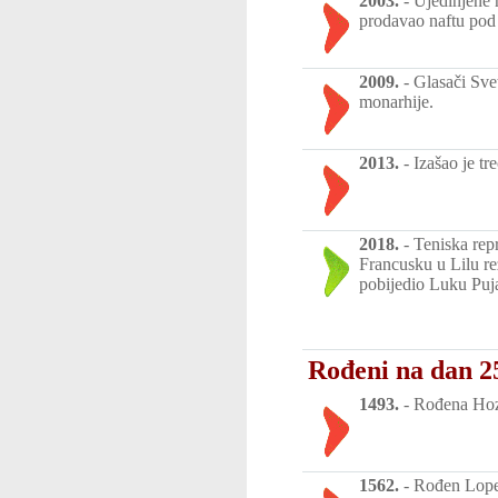
2003.
-
Ujedinjene 
prodavao naftu pod
2009.
-
Glasači Sve
monarhije.
2013.
-
Izašao je t
2018.
-
Teniska rep
Francusku u Lilu re
pobijedio Luku Puja 
Rođeni na dan 2
1493.
-
Rođena Hoza
1562.
-
Rođen Lope 