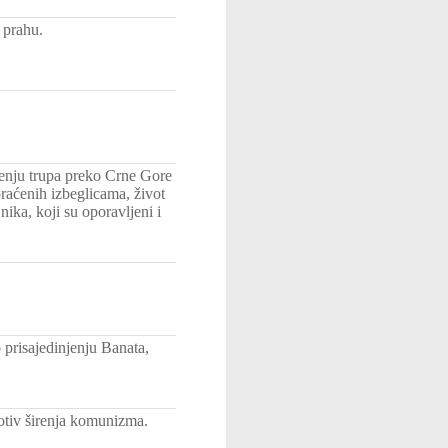
 prahu.
enju trupa preko Crne Gore
raćenih izbeglicama, život
ika, koji su oporavljeni i
prisajedinjenju Banata,
otiv širenja komunizma.