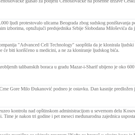
ehoslovačke glasao za podjelu Čehoslovačke na posebne drzave Češku 
.000 ljudi protestovalo ulicama Beograda zbog sudskog poništavanja po
im izborima, optužujući predsjednika Srbije Slobodana Miloševića da je 
mpanija "Advanced Cell Technology" saopštila da je klonirala ljudski
 će biti korišćeno u medicini, a ne za kloniranje ljudskog bića.
robljenih talibanskih boraca u gradu Mazar-i-Sharif ubijeno je oko 600 
Crne Gore Milo Đukanović podneo je ostavku. Dan kasnije predložen 
eo kontrolu nad opštinskom administracijom u severnom delu Kosovs
bi. Time je nakon tri godine i pet meseci međunarodna zajednica uspostav