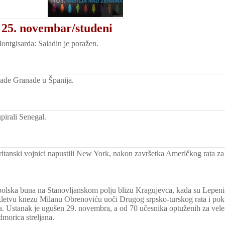
 25. novembar/studeni
ontgisarda: Saladin je poražen.
ade Granade u Španija.
pirali Senegal.
britanski vojnici napustili New York, nakon završetka Američkog rata za
opolska buna na Stanovljanskom polju blizu Kragujevca, kada su Lepeničk
kletvu knezu Milanu Obrenoviću uoči Drugog srpsko-turskog rata i pok
. Ustanak je ugušen 29. novembra, a od 70 učesnika optuženih za vele
dmorica streljana.