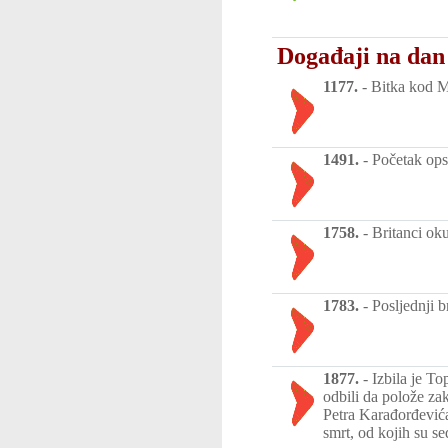
Događaji na dan
1177.
-
Bitka kod M
1491.
-
Početak ops
1758.
-
Britanci oku
1783.
-
Posljednji 
1877.
-
Izbila je T
odbili da polože za
Petra Karađorđevića
smrt, od kojih su se