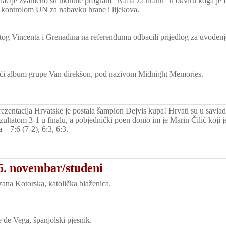
nacije zvanično su ukinule program "Nafta za hranu" u okviru koga je 
 kontrolom UN za nabavku hrane i lijekova.
tog Vincenta i Grenadina na referendumu odbacili prijedlog za uvođenj
reći album grupe Van direkšon, pod nazivom Midnight Memories.
rezentacija Hrvatske je postala šampion Dejvis kupa! Hrvati su u savlad
zultatom 3-1 u finalu, a pobjednički poen donio im je Marin Čilić koji j
– 7:6 (7-2), 6:3, 6:3.
5. novembar/studeni
na Kotorska, katolička blaženica.
de Vega, španjolski pjesnik.