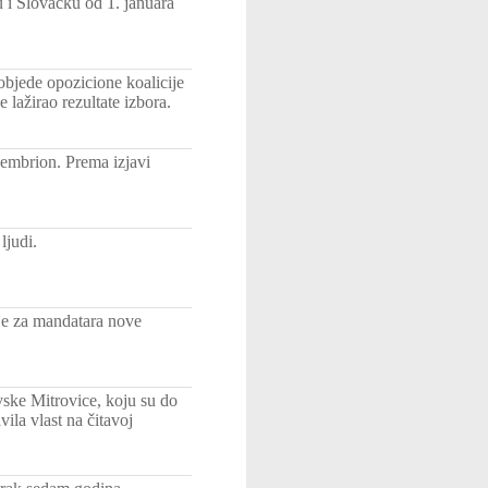
i Slovačku od 1. januara
bjede opozicione koalicije
lažirao rezultate izbora.
 embrion. Prema izjavi
ljudi.
je za mandatara nove
ke Mitrovice, koju su do
ila vlast na čitavoj