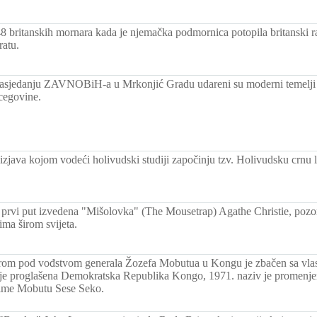
8 britanskih mornara kada je njemačka podmornica potopila britanski 
atu.
asjedanju ZAVNOBiH-a u Mrkonjić Gradu udareni su moderni temelji
cegovine.
zjava kojom vodeći holivudski studiji započinju tzv. Holivudsku crnu l
rvi put izvedena "Mišolovka" (The Mousetrap) Agathe Christie, pozor
ima širom svijeta.
om pod vođstvom generala Žozefa Mobutua u Kongu je zbačen sa vlas
je proglašena Demokratska Republika Kongo, 1971. naziv je promenjen
 ime Mobutu Sese Seko.