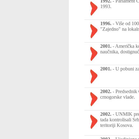
1992.
-
Parlament Č
1993.
1996.
-
Više od 100
"Zajedno" na lokaln
2001.
-
Američka ko
naučnika, dostignuće
2001.
-
U pobuni za
2002.
-
Predsednik 
crnogorske vlade.
2002.
-
UNMIK preuz
tada kontrolisali Sr
teritoriji Kosova.