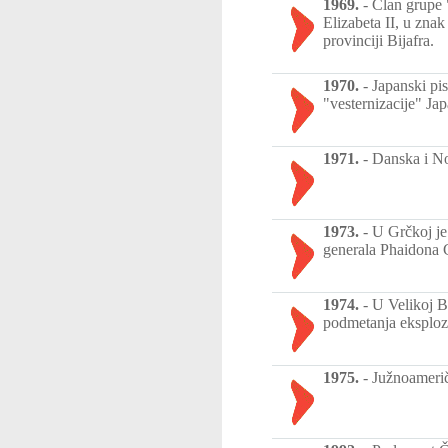
1969.
-
Član grupe "
Elizabeta II, u znak
provinciji Bijafra.
1970.
-
Japanski pi
"vesternizacije" Jap
1971.
-
Danska i No
1973.
-
U Grčkoj je
generala Phaidona G
1974.
-
U Velikoj Br
podmetanja eksploz
1975.
-
Južnoamerič