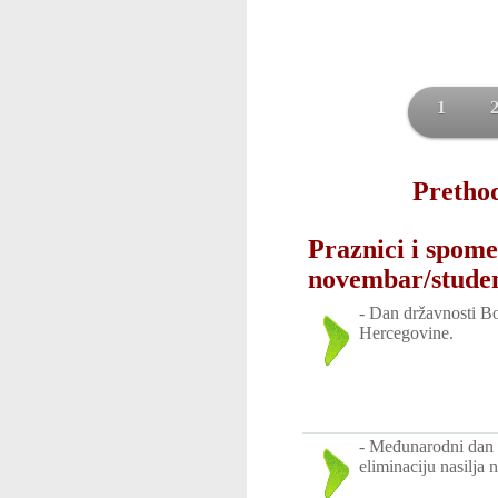
1
Prethod
Praznici i spome
novembar/stude
-
Dan državnosti Bo
Hercegovine.
-
Međunarodni dan 
eliminaciju nasilja