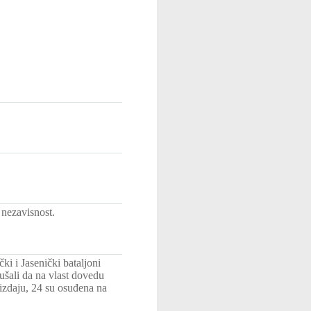
 nezavisnost.
i i Jasenički bataljoni
ušali da na vlast dovedu
izdaju, 24 su osuđena na