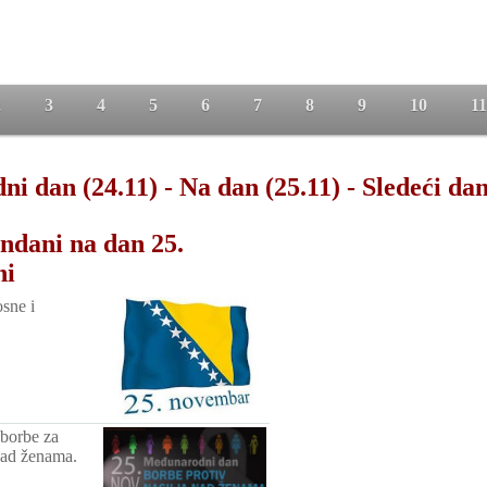
2
3
4
5
6
7
8
9
10
11
ni dan (24.11)
-
Na dan (25.11)
-
Sledeći dan
ndani na dan 25.
ni
sne i
borbe za
 nad ženama.