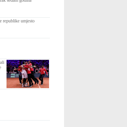
Irak sedam godina
e republike umjesto
ali
e