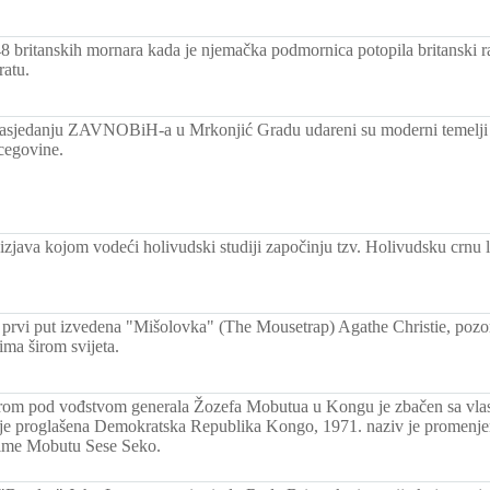
8 britanskih mornara kada je njemačka podmornica potopila britanski 
atu.
asjedanju ZAVNOBiH-a u Mrkonjić Gradu udareni su moderni temelji
cegovine.
zjava kojom vodeći holivudski studiji započinju tzv. Holivudsku crnu l
rvi put izvedena "Mišolovka" (The Mousetrap) Agathe Christie, pozor
ima širom svijeta.
om pod vođstvom generala Žozefa Mobutua u Kongu je zbačen sa vlas
je proglašena Demokratska Republika Kongo, 1971. naziv je promenjen
 ime Mobutu Sese Seko.