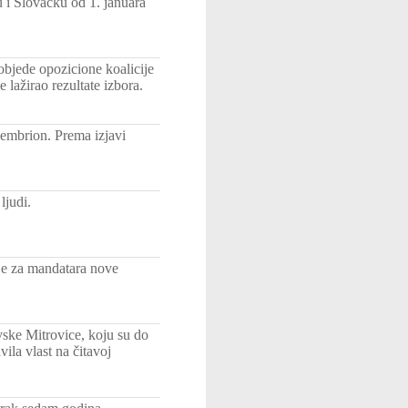
i Slovačku od 1. januara
bjede opozicione koalicije
lažirao rezultate izbora.
 embrion. Prema izjavi
ljudi.
je za mandatara nove
ke Mitrovice, koju su do
ila vlast na čitavoj