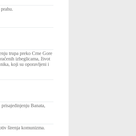
 prahu.
enju trupa preko Crne Gore
raćenih izbeglicama, život
ika, koji su oporavljeni i
prisajedinjenju Banata,
otiv širenja komunizma.