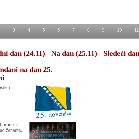
2
3
4
5
6
7
8
9
10
11
ni dan (24.11)
-
Na dan (25.11)
-
Sledeći dan
ndani na dan 25.
ni
sne i
borbe za
 nad ženama.