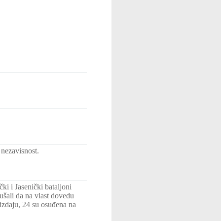
 nezavisnost.
i i Jasenički bataljoni
ušali da na vlast dovedu
izdaju, 24 su osuđena na