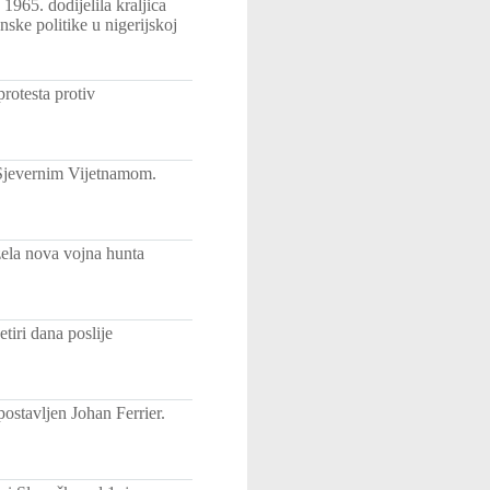
1965. dodijelila kraljica
nske politike u nigerijskoj
rotesta protiv
 Sjevernim Vijetnamom.
zela nova vojna hunta
etiri dana poslije
ostavljen Johan Ferrier.