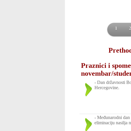
1
Prethod
Praznici i spome
novembar/stude
-
Dan državnosti Bo
Hercegovine.
-
Međunarodni dan 
eliminaciju nasilja