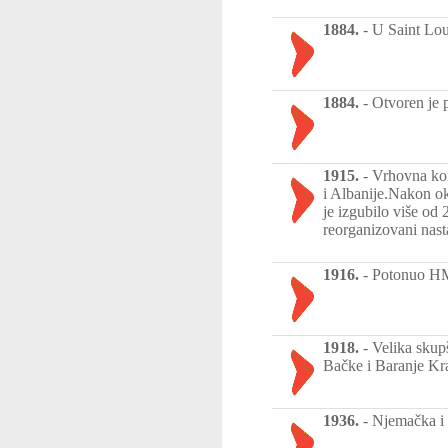
1884.
-
U Saint Lou
1884.
-
Otvoren je p
1915.
-
Vrhovna kom
i Albanije.Nakon ok
je izgubilo više od
reorganizovani nast
1916.
-
Potonuo HM
1918.
-
Velika skup
Bačke i Baranje Kral
1936.
-
Njemačka i 