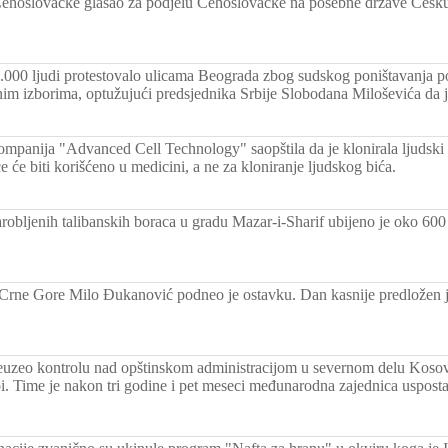
ehoslovačke glasao za podjelu Čehoslovačke na posebne drzave Češku 
.000 ljudi protestovalo ulicama Beograda zbog sudskog poništavanja po
im izborima, optužujući predsjednika Srbije Slobodana Miloševića da je 
mpanija "Advanced Cell Technology" saopštila da je klonirala ljudski
 će biti korišćeno u medicini, a ne za kloniranje ljudskog bića.
robljenih talibanskih boraca u gradu Mazar-i-Sharif ubijeno je oko 600 
Crne Gore Milo Đukanović podneo je ostavku. Dan kasnije predložen 
eo kontrolu nad opštinskom administracijom u severnom delu Kosovs
bi. Time je nakon tri godine i pet meseci međunarodna zajednica uspostav