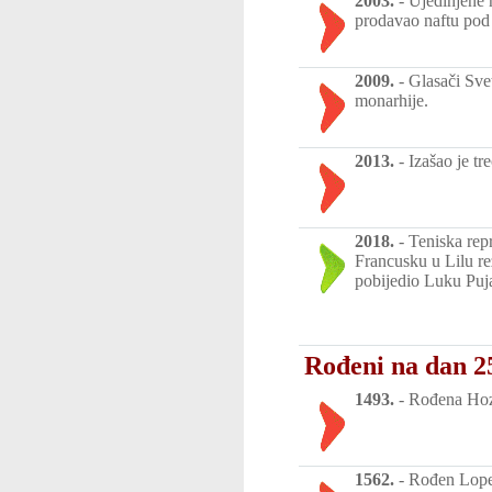
2003.
-
Ujedinjene 
prodavao naftu pod
2009.
-
Glasači Sve
monarhije.
2013.
-
Izašao je t
2018.
-
Teniska rep
Francusku u Lilu re
pobijedio Luku Puja 
Rođeni na dan 2
1493.
-
Rođena Hoza
1562.
-
Rođen Lope 