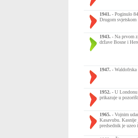
1941.
-
Poginulo 84
Drugom svjetskom r
1943.
-
Na prvom z
države Bosne i Her
1947.
-
Waldofrska i
1952.
-
U Londonu p
prikazuje u pozorišt
1965.
-
Vojnim udar
Kasavubu. Kasnije 
predsednik je uzeo