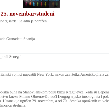
 25. novembar/studeni
ontgisarda: Saladin je poražen.
ade Granade u Španija.
pirali Senegal.
britanski vojnici napustili New York, nakon završetka Američkog rata za
opolska buna na Stanovljanskom polju blizu Kragujevca, kada su Lepeničk
kletvu knezu Milanu Obrenoviću uoči Drugog srpsko-turskog rata i pok
. Ustanak je ugušen 29. novembra, a od 70 učesnika optuženih za vele
dmorica streljana.