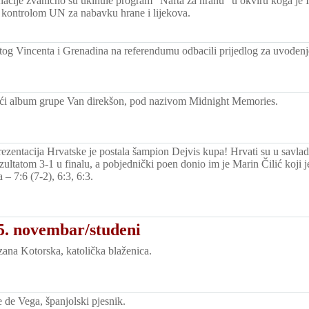
nacije zvanično su ukinule program "Nafta za hranu" u okviru koga je 
 kontrolom UN za nabavku hrane i lijekova.
tog Vincenta i Grenadina na referendumu odbacili prijedlog za uvođenj
reći album grupe Van direkšon, pod nazivom Midnight Memories.
rezentacija Hrvatske je postala šampion Dejvis kupa! Hrvati su u savlad
zultatom 3-1 u finalu, a pobjednički poen donio im je Marin Čilić koji j
– 7:6 (7-2), 6:3, 6:3.
5. novembar/studeni
na Kotorska, katolička blaženica.
de Vega, španjolski pjesnik.