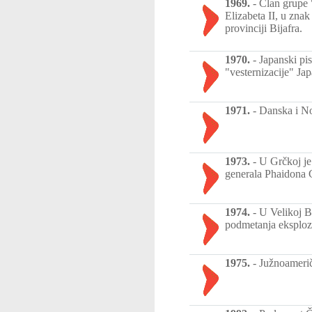
1969.
-
Član grupe "
Elizabeta II, u znak
provinciji Bijafra.
1970.
-
Japanski pi
"vesternizacije" Jap
1971.
-
Danska i No
1973.
-
U Grčkoj je
generala Phaidona G
1974.
-
U Velikoj Br
podmetanja eksploz
1975.
-
Južnoamerič