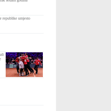
Irak sedam godina
e republike umjesto
ali
e