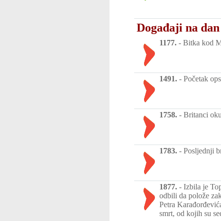
Događaji na dan
1177.
-
Bitka kod M
1491.
-
Početak ops
1758.
-
Britanci oku
1783.
-
Posljednji 
1877.
-
Izbila je T
odbili da polože za
Petra Karađorđevića
smrt, od kojih su se