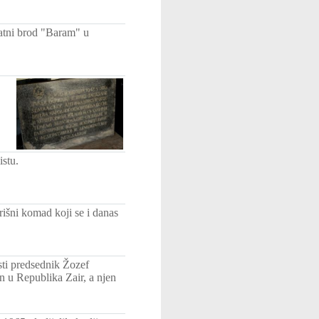
ratni brod "Baram" u
istu.
išni komad koji se i danas
ti predsednik Žozef
 u Republika Zair, a njen