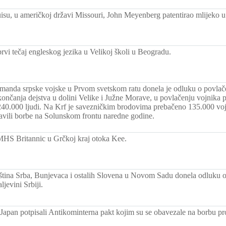
isu, u američkoj državi Missouri, John Meyenberg patentirao mlijeko u
rvi tečaj engleskog jezika u Velikoj školi u Beogradu.
anda srpske vojske u Prvom svetskom ratu donela je odluku o povlač
ončanja dejstva u dolini Velike i Južne Morave, u povlačenju vojnika p
 240.000 ljudi. Na Krf je savezničkim brodovima prebačeno 135.000 vojn
avili borbe na Solunskom frontu naredne godine.
HS Britannic u Grčkoj kraj otoka Kee.
ština Srba, Bunjevaca i ostalih Slovena u Novom Sadu donela odluku o 
jevini Srbiji.
Japan potpisali Antikominterna pakt kojim su se obavezale na borbu pr