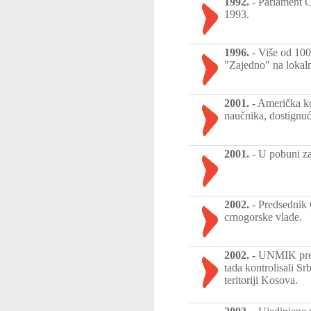
1992.
-
Parlament Č
1993.
1996.
-
Više od 100
"Zajedno" na lokaln
2001.
-
Američka ko
naučnika, dostignuće
2001.
-
U pobuni za
2002.
-
Predsednik 
crnogorske vlade.
2002.
-
UNMIK preuz
tada kontrolisali Sr
teritoriji Kosova.