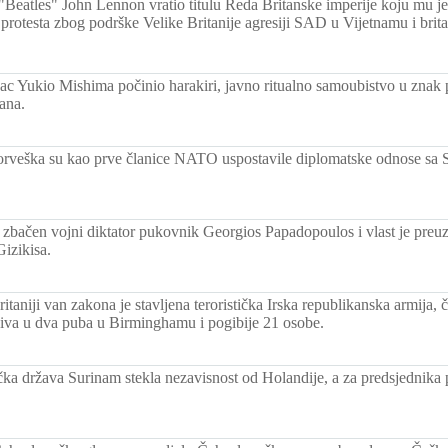
Beatles" John Lennon vratio titulu Reda Britanske imperije koju mu je 
 protesta zbog podrške Velike Britanije agresiji SAD u Vijetnamu i brita
sac Yukio Mishima počinio harakiri, javno ritualno samoubistvo u znak p
ana.
rveška su kao prve članice NATO uspostavile diplomatske odnose sa
 zbačen vojni diktator pukovnik Georgios Papadopoulos i vlast je preu
izikisa.
itaniji van zakona je stavljena teroristička Irska republikanska armija, č
iva u dva puba u Birminghamu i pogibije 21 osobe.
ka država Surinam stekla nezavisnost od Holandije, a za predsjednika p