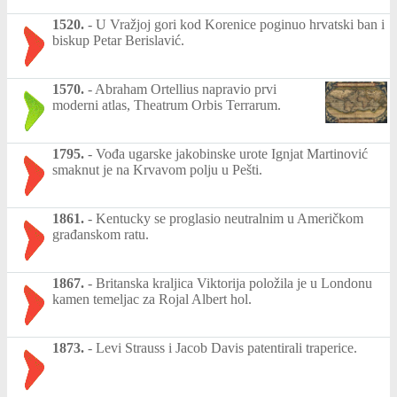
1520.
-
U Vražjoj gori kod Korenice poginuo hrvatski ban i
biskup Petar Berislavić.
1570.
-
Abraham Ortellius napravio prvi
moderni atlas, Theatrum Orbis Terrarum.
1795.
-
Vođa ugarske jakobinske urote Ignjat Martinović
smaknut je na Krvavom polju u Pešti.
1861.
-
Kentucky se proglasio neutralnim u Američkom
građanskom ratu.
1867.
-
Britanska kraljica Viktorija položila je u Londonu
kamen temeljac za Rojal Albert hol.
1873.
-
Levi Strauss i Jacob Davis patentirali traperice.