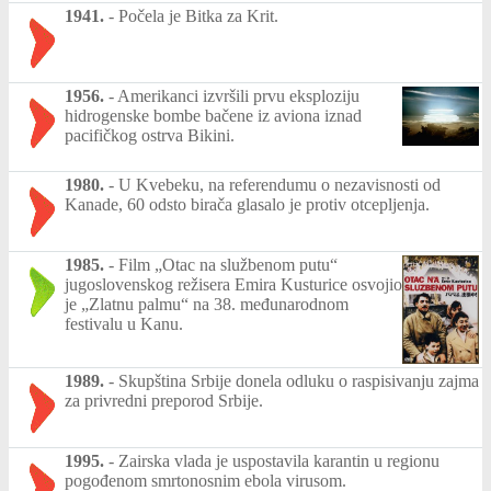
1941.
-
Počela je Bitka za Krit.
1956.
-
Amerikanci izvršili prvu eksploziju
hidrogenske bombe bačene iz aviona iznad
pacifičkog ostrva Bikini.
1980.
-
U Kvebeku, na referendumu o nezavisnosti od
Kanade, 60 odsto birača glasalo je protiv otcepljenja.
1985.
-
Film „Otac na službenom putu“
jugoslovenskog režisera Emira Kusturice osvojio
je „Zlatnu palmu“ na 38. međunarodnom
festivalu u Kanu.
1989.
-
Skupština Srbije donela odluku o raspisivanju zajma
za privredni preporod Srbije.
1995.
-
Zairska vlada je uspostavila karantin u regionu
pogođenom smrtonosnim ebola virusom.