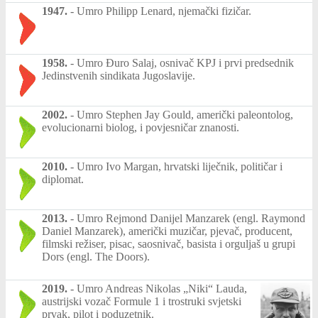
1947.
-
Umro Philipp Lenard, njemački fizičar.
1958.
-
Umro Đuro Salaj, osnivač KPJ i prvi predsednik
Jedinstvenih sindikata Jugoslavije.
2002.
-
Umro Stephen Jay Gould, američki paleontolog,
evolucionarni biolog, i povjesničar znanosti.
2010.
-
Umro Ivo Margan, hrvatski liječnik, političar i
diplomat.
2013.
-
Umro Rejmond Danijel Manzarek (engl. Raymond
Daniel Manzarek), američki muzičar, pjevač, producent,
filmski režiser, pisac, saosnivač, basista i orguljaš u grupi
Dors (engl. The Doors).
2019.
-
Umro Andreas Nikolas „Niki“ Lauda,
austrijski vozač Formule 1 i trostruki svjetski
prvak, pilot i poduzetnik.