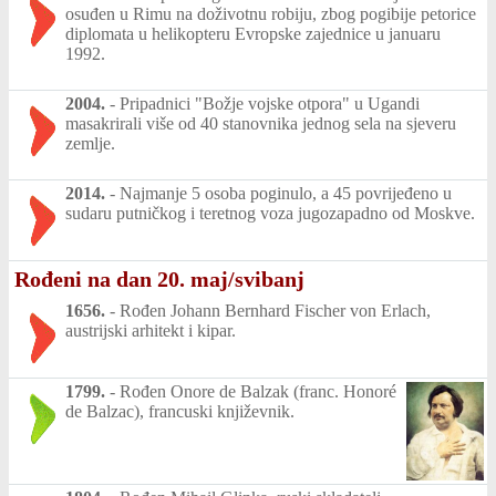
osuđen u Rimu na doživotnu robiju, zbog pogibije petorice
diplomata u helikopteru Evropske zajednice u januaru
1992.
2004.
-
Pripadnici "Božje vojske otpora" u Ugandi
masakrirali više od 40 stanovnika jednog sela na sjeveru
zemlje.
2014.
-
Najmanje 5 osoba poginulo, a 45 povrijeđeno u
sudaru putničkog i teretnog voza jugozapadno od Moskve.
Rođeni na dan 20. maj/svibanj
1656.
-
Rođen Johann Bernhard Fischer von Erlach,
austrijski arhitekt i kipar.
1799.
-
Rođen Onore de Balzak (franc. Honoré
de Balzac), francuski književnik.