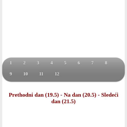
1
2
3
4
5
6
7
8
9
10
11
12
Prethodni dan (19.5)
-
Na dan (20.5)
-
Sledeći
dan (21.5)