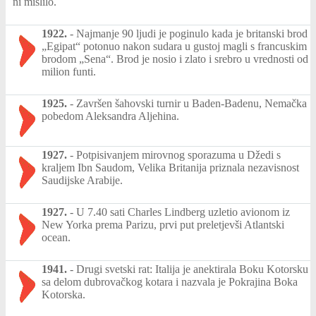
ni mislilo.
1922.
-
Najmanje 90 ljudi je poginulo kada je britanski brod
„Egipat“ potonuo nakon sudara u gustoj magli s francuskim
brodom „Sena“. Brod je nosio i zlato i srebro u vrednosti od
milion funti.
1925.
-
Završen šahovski turnir u Baden-Badenu, Nemačka
pobedom Aleksandra Aljehina.
1927.
-
Potpisivanjem mirovnog sporazuma u Džedi s
kraljem Ibn Saudom, Velika Britanija priznala nezavisnost
Saudijske Arabije.
1927.
-
U 7.40 sati Charles Lindberg uzletio avionom iz
New Yorka prema Parizu, prvi put preletjevši Atlantski
ocean.
1941.
-
Drugi svetski rat: Italija je anektirala Boku Kotorsku
sa delom dubrovačkog kotara i nazvala je Pokrajina Boka
Kotorska.