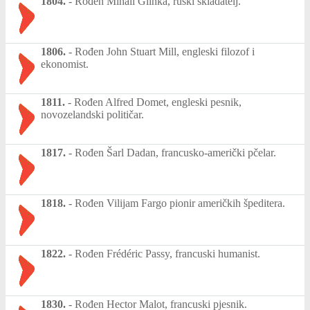
1804.
-
Rođen Mihail Glinka, ruski skladatelj.
1806.
-
Rođen John Stuart Mill, engleski filozof i
ekonomist.
1811.
-
Rođen Alfred Domet, engleski pesnik,
novozelandski političar.
1817.
-
Rođen Šarl Dadan, francusko-američki pčelar.
1818.
-
Rođen Vilijam Fargo pionir američkih špeditera.
1822.
-
Rođen Frédéric Passy, francuski humanist.
1830.
-
Rođen Hector Malot, francuski pjesnik.