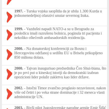
1997.
-
Turska vojska saopštila da je ubila 1.300 Kurda u
jednonenedeljnoj ofanzivi unutar severnog Iraka.
1999.
-
Vazdušni napadi NATO-a su u Beogradu za
posledicu imali razrušenu bolnicu, poginula tri pacijenta i
nekoliko oštećenih ambasadorskih rezidencija.
2000.
-
Na donatorskoj konferenciji za Bosnu i
Hercegovinu održanoj u sedištu EU u Briselu prikupljeno
850 miliona dolara.
2000.
-
Tajvan inaugurisao predsednika Čen Shui-biana, što
je po prvi put u kineskoj istoriji da demokratski izabran
opozicioni lider polaže zakletvu kao lider države.
2002.
-
Istočni Timor zvančno proglasio nezavisnost, nakon
više od četiri i po veka strane dominacije i 32 meseca vlasti
administracije UN.
2003.
-
Bivši pilot Jugoslovenske narodne armije Emir Šišić