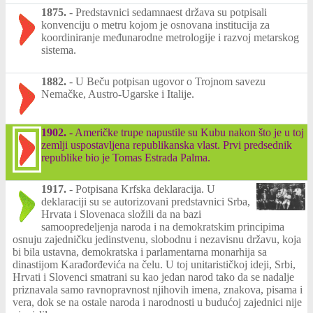
1875.
-
Predstavnici sedamnaest država su potpisali
konvenciju o metru kojom je osnovana institucija za
koordiniranje međunarodne metrologije i razvoj metarskog
sistema.
1882.
-
U Beču potpisan ugovor o Trojnom savezu
Nemačke, Austro-Ugarske i Italije.
1902.
-
Američke trupe napustile su Kubu nakon što je u toj
zemlji uspostavljena republikanska vlast. Prvi predsednik
republike bio je Tomas Estrada Palma.
1917.
-
Potpisana Krfska deklaracija. U
deklaraciji su se autorizovani predstavnici Srba,
Hrvata i Slovenaca složili da na bazi
samoopredeljenja naroda i na demokratskim principima
osnuju zajedničku jedinstvenu, slobodnu i nezavisnu državu, koja
bi bila ustavna, demokratska i parlamentarna monarhija sa
dinastijom Karađorđevića na čelu. U toj unitarističkoj ideji, Srbi,
Hrvati i Slovenci smatrani su kao jedan narod tako da se nadalje
priznavala samo ravnopravnost njihovih imena, znakova, pisama i
vera, dok se na ostale naroda i narodnosti u budućoj zajednici nije