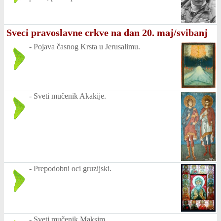
Sveci pravoslavne crkve na dan 20. maj/svibanj
-
Pojava časnog Krsta u Jerusalimu.
-
Sveti mučenik Akakije.
-
Prepodobni oci gruzijski.
-
Sveti mučenik Maksim.