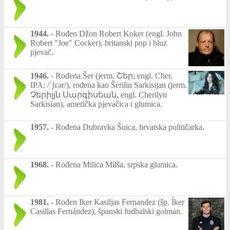
1944.
-
Rođen Džon Robert Koker (engl. John
Robert "Joe" Cocker), britanski pop i bluz
pjevač.
1946.
-
Rođena Šer (jerm. Շեր; engl. Cher,
IPA: /ˈʃɛər/), rođena kao Šerilin Sarkisijan (jerm.
Չերիլյն Սարգիսեան, engl. Cherilyn
Sarkisian), američka pjevačica i glumica.
1957.
-
Rođena Dubravka Šuica, hrvatska političarka.
1968.
-
Rođena Milica Milša, srpska glumica.
1981.
-
Rođen Iker Kasiljas Fernandez (šp. Íker
Casillas Fernández), španski fudbalski golman.