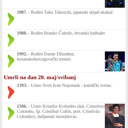
1987.
-
Rođen Taku Takeuchi, japanski skijaš-skakač.
1988.
-
Rođen Branko Čubrilo, hrvatski fudbaler.
1992.
-
Rođen Damir Džumhur,
bosanskohercegovački teniser.
Umrli na dan 20. maj/svibanj
1393.
-
Umro Sveti Ivan Nepomuk - katolički svetac.
1506.
-
Umro Kristifor Kolumbo (ital. Cristoforo
Colombo, šp. Cristóbal Colón, port. Cristóvão
Colombo), italijanski moreplovac.