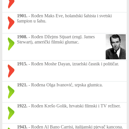
1901.
-
Rođen Maks Eve, holandski šahista i svetski
šampion u šahu.
1908.
-
Rođen Džejms Stjuart (engl. James
Stewart), američki filmski glumac.
1915.
-
Rođen Moshe Dayan, izraelski časnik i političar.
1921.
-
Rođena Olga Ivanović, srpska glumica.
1922.
-
Rođen Krešo Golik, hrvatski filmski i TV režiser.
1943.
-
Rođen Al Bano Carrisi, italijanski pjevač kancona.