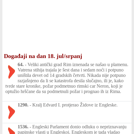
Događaji na dan 18. jul/srpanj
64.
-
Veliki antički grad Rim iznenada se našao u plamenu.
Vatrena stihija trajala je šest dana i sedam noći i potpuno
uništila devet od 14 gradskih četvrti. Nikada nije potpuno
razjašnjeno da li se katastrofa desila slučajno, ili je, kako
tvrde stare kronike, požar podmetnuo rimski car Neron, koji je
optužio hršćane da su podmetnuli požar i prognao ih iz Rima.
1290.
-
Kralj Edvard I. protjerao Židove iz Engleske.
1536.
-
Engleski Parlament donio odluku o nepriznavanju
papinske vlasti u Engleskoj. Engleskom je tada vladao