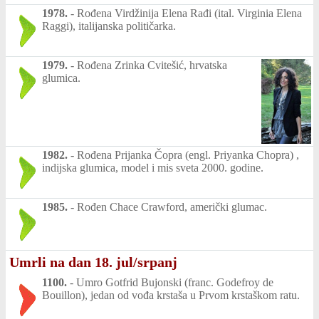
1978.
-
Rođena Virdžinija Elena Rađi (ital. Virginia Elena
Raggi), italijanska političarka.
1979.
-
Rođena Zrinka Cvitešić, hrvatska
glumica.
1982.
-
Rođena Prijanka Čopra (engl. Priyanka Chopra) ,
indijska glumica, model i mis sveta 2000. godine.
1985.
-
Rođen Chace Crawford, američki glumac.
Umrli na dan 18. jul/srpanj
1100.
-
Umro Gotfrid Bujonski (franc. Godefroy de
Bouillon), jedan od vođa krstaša u Prvom krstaškom ratu.