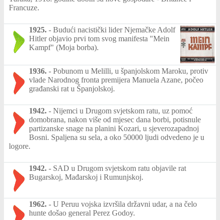
Francuze.
1925.
-
Budući nacistički lider Njemačke Adolf
Hitler objavio prvi tom svog manifesta "Mein
Kampf" (Moja borba).
1936.
-
Pobunom u Melilli, u španjolskom Maroku, protiv
vlade Narodnog fronta premijera Manuela Azane, počeo
građanski rat u Španjolskoj.
1942.
-
Nijemci u Drugom svjetskom ratu, uz pomoć
domobrana, nakon više od mjesec dana borbi, potisnule
partizanske snage na planini Kozari, u sjeverozapadnoj
Bosni. Spaljena su sela, a oko 50000 ljudi odvedeno je u
logore.
1942.
-
SAD u Drugom svjetskom ratu objavile rat
Bugarskoj, Mađarskoj i Rumunjskoj.
1962.
-
U Peruu vojska izvršila državni udar, a na čelo
hunte došao general Perez Godoy.