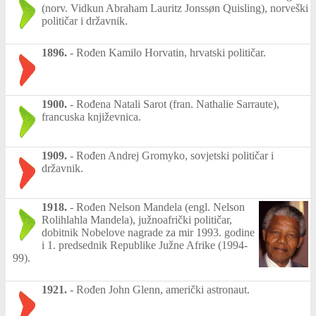
(norv. Vidkun Abraham Lauritz Jonssøn Quisling), norveški
političar i državnik.
1896.
-
Rođen Kamilo Horvatin, hrvatski političar.
1900.
-
Rođena Natali Sarot (fran. Nathalie Sarraute),
francuska književnica.
1909.
-
Rođen Andrej Gromyko, sovjetski političar i
državnik.
1918.
-
Rođen Nelson Mandela (engl. Nelson
Rolihlahla Mandela), južnoafrički političar,
dobitnik Nobelove nagrade za mir 1993. godine
i 1. predsednik Republike Južne Afrike (1994-
99).
1921.
-
Rođen John Glenn, američki astronaut.