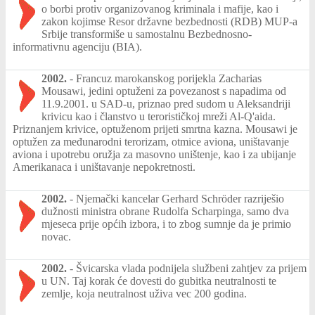
o borbi protiv organizovanog kriminala i mafije, kao i
zakon kojimse Resor državne bezbednosti (RDB) MUP-a
Srbije transformiše u samostalnu Bezbednosno-
informativnu agenciju (BIA).
2002.
-
Francuz marokanskog porijekla Zacharias
Mousawi, jedini optuženi za povezanost s napadima od
11.9.2001. u SAD-u, priznao pred sudom u Aleksandriji
krivicu kao i članstvo u terorističkoj mreži Al-Q'aida.
Priznanjem krivice, optuženom prijeti smrtna kazna. Mousawi je
optužen za međunarodni terorizam, otmice aviona, uništavanje
aviona i upotrebu oružja za masovno uništenje, kao i za ubijanje
Amerikanaca i uništavanje nepokretnosti.
2002.
-
Njemački kancelar Gerhard Schröder razriješio
dužnosti ministra obrane Rudolfa Scharpinga, samo dva
mjeseca prije općih izbora, i to zbog sumnje da je primio
novac.
2002.
-
Švicarska vlada podnijela službeni zahtjev za prijem
u UN. Taj korak će dovesti do gubitka neutralnosti te
zemlje, koja neutralnost uživa vec 200 godina.