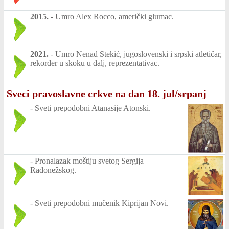
2015.
-
Umro Alex Rocco, američki glumac.
2021.
-
Umro Nenad Stekić, jugoslovenski i srpski atletičar,
rekorder u skoku u dalj, reprezentativac.
Sveci pravoslavne crkve na dan 18. jul/srpanj
-
Sveti prepodobni Atanasije Atonski.
-
Pronalazak moštiju svetog Sergija
Radonežskog.
-
Sveti prepodobni mučenik Kiprijan Novi.