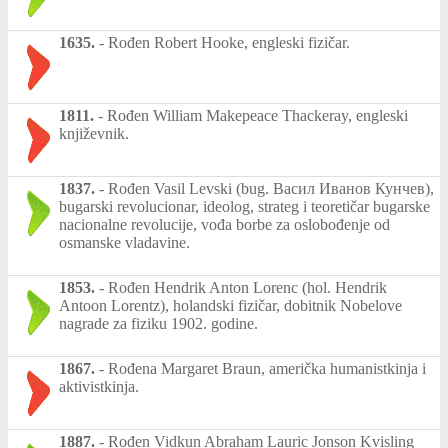
1635.
-
Rođen Robert Hooke, engleski fizičar.
1811.
-
Rođen William Makepeace Thackeray, engleski
književnik.
1837.
-
Rođen Vasil Levski (bug. Васил Иванов Кунчев),
bugarski revolucionar, ideolog, strateg i teoretičar bugarske
nacionalne revolucije, vođa borbe za oslobođenje od
osmanske vladavine.
1853.
-
Rođen Hendrik Anton Lorenc (hol. Hendrik
Antoon Lorentz), holandski fizičar, dobitnik Nobelove
nagrade za fiziku 1902. godine.
1867.
-
Rođena Margaret Braun, američka humanistkinja i
aktivistkinja.
1887.
-
Rođen Vidkun Abraham Lauric Jonson Kvisling