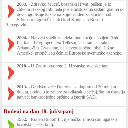
2003.
-
Zdravko Mucić, bosanski Hrvat, pušten je iz
zatvora Haškog tribunala posle odsluženja sedam godina od
devetogodišnje kazne na koju osuđen za zločine nad
Srbima u logoru Čelebići kod Konjica u Bosni i
Hercegovini.
2004.
-
Najveći satelit za telekomunikacije u svijetu Anic-
F2, kanadskog operatera Tellesat, lansiran je s rakete
Arianne-5 iz Gvajanne, na sjeveroistočnoj obali Južne
Amerike, priopćili su čelnici Europske svemirske agencije.
2010.
-
U Zadru otvorene 2. Hrvatske svjetske igre.
2013.
-
Gradsko veće Detroita, sa dugom od 20 milijardi
dolara, podnelo je zahtev za odlazak u stečaj, što predstavlja
najveći bankrot jedne opštine u istoriji SAD.
Rođeni na dan 18. jul/srpanj
1552.
-
Rođen Rudolf II., njemačko-rimski car, ugarsko-
hrvatski i češki kralj.