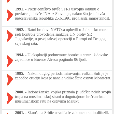
1991.
-
Predsjedništvo bivše SFRJ usvojilo odluku o
povlaćenju bivše JNA iz Slovenije, nakon što je ta bivša
jugoslavenska republika 25.6.1991 proglasila samostalnost.
1992.
-
Ratni brodovi NATO-a uplovili u Jadransko more
radi kontrole provođenja sankcija UN protiv SR
Jugoslavije, u prvoj takvoj operaciji u Europi od Drugog
svjetskog rata.
1994.
-
U eksploziji podmetnute bombe u centru židovske
zajednice u Buenos Airesu poginulo 96 ljudi.
1995.
-
Nakon dugog perioda mirovanja, vulkan Sufrije je
započeo eruciju koja je nanela velike štete ostrvu Montserat.
2000.
-
Indonežanska vojska priznala je učešće nekih svojih
trupa na muslimanskoj strani u dugotrajnom hrišćansko-
muslimanskom ratu na ostrvima Maluku.
2001.
-
Skupština Srbije usvojila je zakone o radio-difuziji,