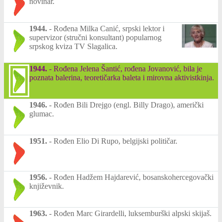
novinar.
1944.
-
Rođena Milka Canić, srpski lektor i
supervizor (stručni konsultant) popularnog
srpskog kviza TV Slagalica.
1944.
-
Rođena Jelena Šantić, rođena Jovanović, bila je
poznata balerina, teoretičarka baleta i mirovna aktivistkinja.
1946.
-
Rođen Bili Drejgo (engl. Billy Drago), američki
glumac.
1951.
-
Rođen Elio Di Rupo, belgijski političar.
1956.
-
Rođen Hadžem Hajdarević, bosanskohercegovački
književnik.
1963.
-
Rođen Marc Girardelli, luksemburški alpski skijaš.