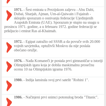
1971.
-
Šest emirata u Perzijskom zaljevu - Abu Dabi,
Dubai, Sharjah, Ajman, Um-al-Qaiwain i Fujairah -
sklopilo sporazum o osnivanju federacije Ujedinjenih
Arapskih Emirata (UAE). Sporazum je stupio na snagu u
prosincu 1971. godine, a u februaru 1972. godine federaciji se
prikljucio i emirat Ras al-Khaimah.
1972.
-
Egipat zatražio od SSSR-a da povuče svih 20.000
vojnih savjetnika, optuživši Moskvu da nije poslala
obećano oružje.
1976.
-
Nađa Komaneči je postala prvi gimnastičar u istoriji
Olimpijskih igara koja je dobila maskimalnu prosečnu
ocenu 10 na Olimpijskim igrama 1976.
1980.
-
Indija lansirala svoj prvi satelit "Rohini 1".
1986.
-
Načinjeni prvi snimci potonulog broda "Titanic".