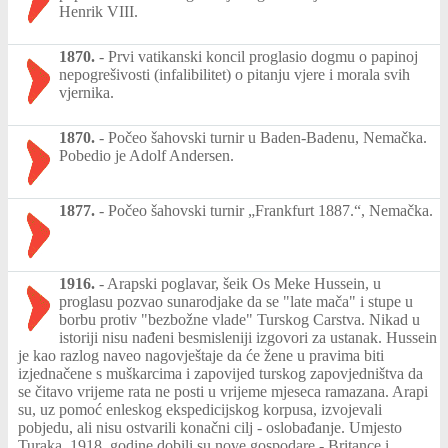
Henrik VIII.
1870.
-
Prvi vatikanski koncil proglasio dogmu o papinoj
nepogrešivosti (infalibilitet) o pitanju vjere i morala svih
vjernika.
1870.
-
Počeo šahovski turnir u Baden-Badenu, Nemačka.
Pobedio je Adolf Andersen.
1877.
-
Počeo šahovski turnir „Frankfurt 1887.“, Nemačka.
1916.
-
Arapski poglavar, šeik Os Meke Hussein, u
proglasu pozvao sunarodjake da se "late mača" i stupe u
borbu protiv "bezbožne vlade" Turskog Carstva. Nikad u
istoriji nisu nađeni besmisleniji izgovori za ustanak. Hussein
je kao razlog naveo nagovještaje da će žene u pravima biti
izjednačene s muškarcima i zapovijed turskog zapovjedništva da
se čitavo vrijeme rata ne posti u vrijeme mjeseca ramazana. Arapi
su, uz pomoć enleskog ekspedicijskog korpusa, izvojevali
pobjedu, ali nisu ostvarili konačni cilj - oslobađanje. Umjesto
Turaka, 1918. godine dobili su nove gospodare - Britance i