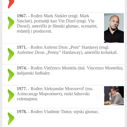
1967.
-
Rođen Mark Sinkler (engl. Mark
Sinclair), poznatiji kao Vin Dizel (engl. Vin
Diesel), američki je filmski glumac, scenarist,
redatelj i producent.
1971.
-
Rođen Anferni Dion „Peni“ Hardavej (engl.
Anfernee Deon „Penny” Hardaway), američki košarkaš.
1974.
-
Rođen Vinčenco Montela (ital. Vincenzo Montella),
italijanski fudbaler.
1977.
-
Rođen Aleksandar Morozevič (rus.
Александр Морозе́вич), ruski šahovski
velemajstor.
1978.
-
Rođen Vladimir Tintor, srpski glumac.