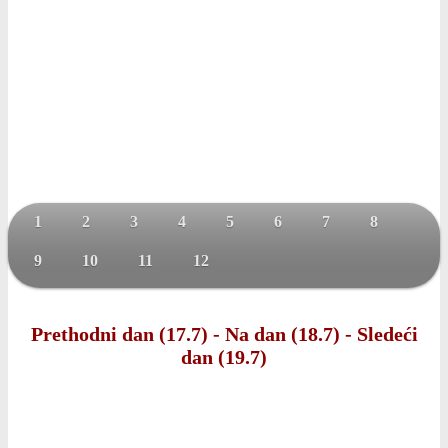
1
2
3
4
5
6
7
8
9
10
11
12
Prethodni dan (17.7)
-
Na dan (18.7)
-
Sledeći
dan (19.7)