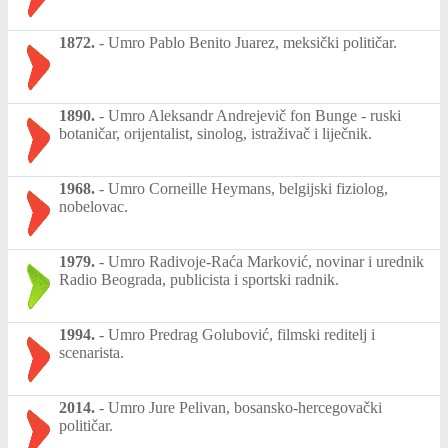
1872.
-
Umro Pablo Benito Juarez, meksički političar.
1890.
-
Umro Aleksandr Andrejevič fon Bunge - ruski
botaničar, orijentalist, sinolog, istraživač i liječnik.
1968.
-
Umro Corneille Heymans, belgijski fiziolog,
nobelovac.
1979.
-
Umro Radivoje-Raća Marković, novinar i urednik
Radio Beograda, publicista i sportski radnik.
1994.
-
Umro Predrag Golubović, filmski reditelj i
scenarista.
2014.
-
Umro Jure Pelivan, bosansko-hercegovački
političar.