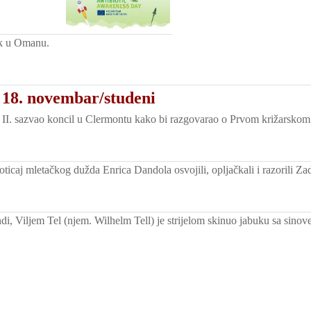
ik u Omanu.
 18. novembar/studeni
II. sazvao koncil u Clermontu kako bi razgovarao o Prvom križarsko
oticaj mletačkog dužda Enrica Dandola osvojili, opljačkali i razorili Zad
di, Viljem Tel (njem. Wilhelm Tell) je strijelom skinuo jabuku sa sinov