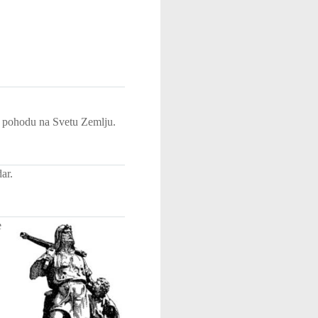
m pohodu na Svetu Zemlju.
ar.
e