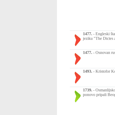
1477.
-
Engleski št
jeziku "The Dictes 
1477.
-
Osnovan rus
1493.
-
Kristofor Ko
1739.
-
Osmanlijsko
ponovo pripali Beog