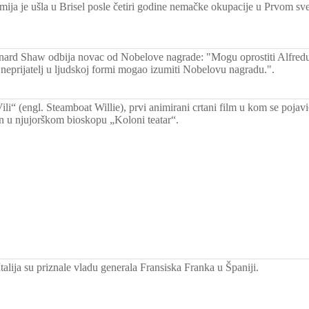
rmija je ušla u Brisel posle četiri godine nemačke okupacije u Prvom sv
ard Shaw odbija novac od Nobelove nagrade: "Mogu oprostiti Alfredu
e neprijatelj u ljudskoj formi mogao izumiti Nobelovu nagradu.".
li“ (engl. Steamboat Willie), prvi animirani crtani film u kom se pojav
n u njujorškom bioskopu „Koloni teatar“.
alija su priznale vladu generala Fransiska Franka u Španiji.