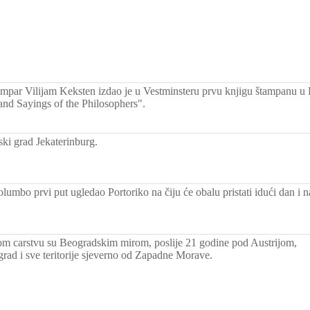
ampar Vilijam Keksten izdao je u Vestminsteru prvu knjigu štampanu u
and Sayings of the Philosophers".
ki grad Jekaterinburg.
lumbo prvi put ugledao Portoriko na čiju će obalu pristati idući dan i n
m carstvu su Beogradskim mirom, poslije 21 godine pod Austrijom,
rad i sve teritorije sjeverno od Zapadne Morave.