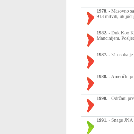
1978.
-
Masovno sam
913 mrtvih, uključu
1982.
-
Duk Koo Kim
Mancinijem. Posljed
1987.
-
31 osoba je
1988.
-
Američki pr
1990.
-
Održani prv
1991.
-
Snage JNA 