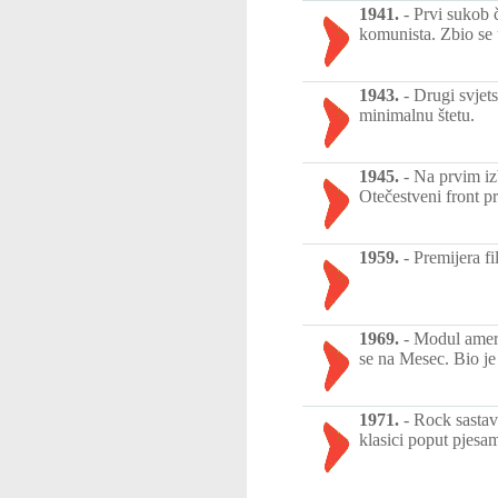
1941.
-
Prvi sukob č
komunista. Zbio se 
1943.
-
Drugi svjet
minimalnu štetu.
1945.
-
Na prvim iz
Otečestveni front 
1959.
-
Premijera f
1969.
-
Modul amer
se na Mesec. Bio je
1971.
-
Rock sastav
klasici poput pjes