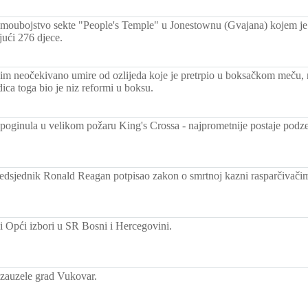
oubojstvo sekte "People's Temple" u Jonestownu (Gvajana) kojem je 
jući 276 djece.
 neočekivano umire od ozlijeda koje je pretrpio u boksačkom meču,
ica toga bio je niz reformi u boksu.
 poginula u velikom požaru King's Crossa - najprometnije postaje pod
edsjednik Ronald Reagan potpisao zakon o smrtnoj kazni rasparčivači
i Opći izbori u SR Bosni i Hercegovini.
zauzele grad Vukovar.