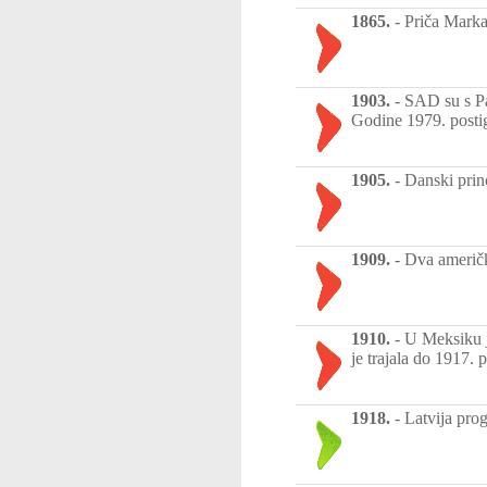
1865.
-
Priča Marka
1903.
-
SAD su s Pa
Godine 1979. posti
1905.
-
Danski prin
1909.
-
Dva američk
1910.
-
U Meksiku je
je trajala do 1917. 
1918.
-
Latvija prog