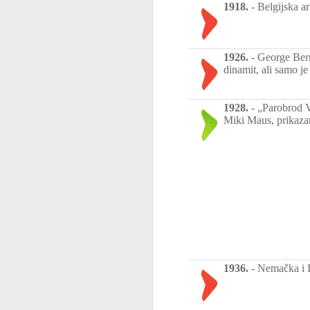
1918.
-
Belgijska a
1926.
-
George Bern
dinamit, ali samo j
1928.
-
„Parobrod Vi
Miki Maus, prikaza
1936.
-
Nemačka i It