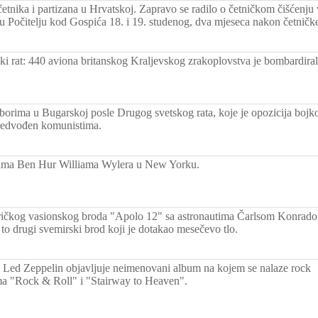
etnika i partizana u Hrvatskoj. Zapravo se radilo o četničkom čišćenju 
u Počitelju kod Gospića 18. i 19. studenog, dva mjeseca nakon četničk
ski rat: 440 aviona britanskog Kraljevskog zrakoplovstva je bombardira
borima u Bugarskoj posle Drugog svetskog rata, koje je opozicija bojko
predvođen komunistima.
ilma Ben Hur Williama Wylera u New Yorku.
ičkog vasionskog broda "Apolo 12" sa astronautima Čarlsom Konrad
 to drugi svemirski brod koji je dotakao mesečevo tlo.
 Led Zeppelin objavljuje neimenovani album na kojem se nalaze rock
ama "Rock & Roll" i "Stairway to Heaven".