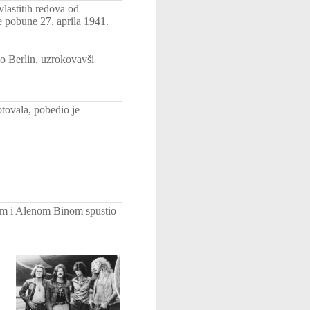
vlastitih redova od
e pobune 27. aprila 1941.
lo Berlin, uzrokovavši
tovala, pobedio je
om i Alenom Binom spustio