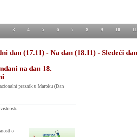
2
3
4
5
6
7
8
9
10
11
ni dan (17.11)
-
Na dan (18.11)
-
Sledeći dan
ndani na dan 18.
ni
 Nacionalni praznik u Maroku (Dan
vistnosti.
nosti o