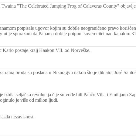
 Twaina "The Celebrated Jumping Frog of Calaveras County" objavlj
namom potpisale ugovor kojim su dobile neograničeno pravo korišće
gnut je sporazum da Panama dobije potpuni suverenitet nad kanalom 3
c Karlo postaje kralj Haakon VII. od Norveške.
a ratna broda su poslana u Nikaragvu nakon što je diktator José Santo
 izbila seljačka revolucija čije su vođe bili Pančo Vilja i Emilijano Z
poginulo je više od milion ljudi.
lasila nezavisnost.