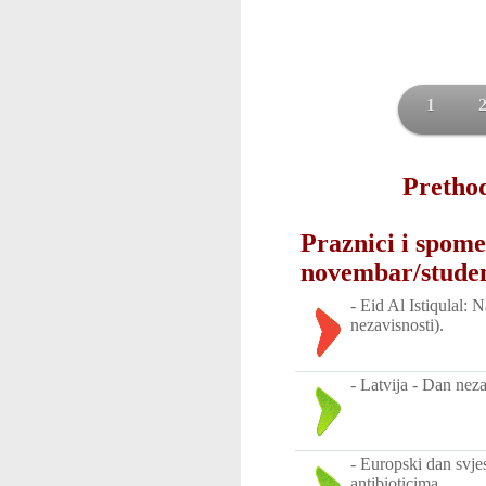
1
Prethod
Praznici i spome
novembar/stude
-
Eid Al Istiqulal:
nezavisnosti).
-
Latvija - Dan neza
-
Europski dan svjes
antibioticima.