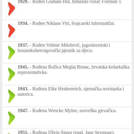
1929.
-
Rođen Graham Hill, britanski vozač Formule 1.
1934.
-
Rođen Niklaus Virt, švajcarski informatičar.
1937.
-
Rođen Velimir Milošević, jugoslavenski i
bosanskohercegovački pjesnik za djecu.
1941.
-
Rođena Ružica Meglaj Rimac, hrvatska košarkaška
reprezentativka.
1943.
-
Rođena Elke Heidenreich, njemačka novinarka i
autorica.
1947.
-
Rođena Wencke Myhre, norveška pjevačica.
1951.
-
Rođena Džejn Simor (engl. Jane Seymour),