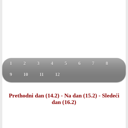
1
2
3
4
5
6
7
8
9
10
11
12
Prethodni dan (14.2)
-
Na dan (15.2)
-
Sledeći
dan (16.2)