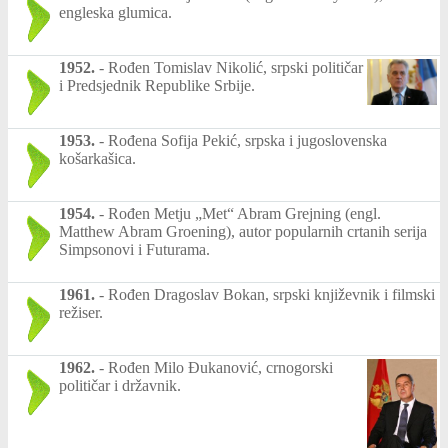
engleska glumica.
1952.
-
Rođen Tomislav Nikolić, srpski političar
i Predsjednik Republike Srbije.
1953.
-
Rođena Sofija Pekić, srpska i jugoslovenska
košarkašica.
1954.
-
Rođen Metju „Met“ Abram Grejning (engl.
Matthew Abram Groening), autor popularnih crtanih serija
Simpsonovi i Futurama.
1961.
-
Rođen Dragoslav Bokan, srpski književnik i filmski
režiser.
1962.
-
Rođen Milo Ðukanović, crnogorski
političar i državnik.