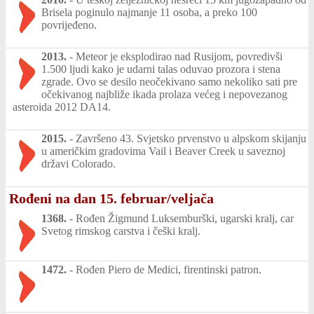
Brisela poginulo najmanje 11 osoba, a preko 100
povrijeđeno.
2013.
-
Meteor je eksplodirao nad Rusijom, povredivši
1.500 ljudi kako je udarni talas oduvao prozora i stena
zgrade. Ovo se desilo neočekivano samo nekoliko sati pre
očekivanog najbliže ikada prolaza većeg i nepovezanog
asteroida 2012 DA14.
2015.
-
Završeno 43. Svjetsko prvenstvo u alpskom skijanju
u američkim gradovima Vail i Beaver Creek u saveznoj
državi Colorado.
Rođeni na dan 15. februar/veljača
1368.
-
Rođen Žigmund Luksemburški, ugarski kralj, car
Svetog rimskog carstva i češki kralj.
1472.
-
Rođen Piero de Medici, firentinski patron.