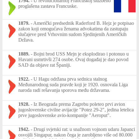
1794.
-
U revolucionarnoj Francuskoj službeno
proglašena zastava Francuske.
1879.
-
Američki predsednik Raderford B. Hejz je potpisao
zakon koji omogućava ženama advokatima da zastupaju
slučajeve pred Vrhovnim sudom Sjedinjenih Američkih
Država.
1889.
-
Bojni brod USS Mejn je eksplodirao i potonuo u
Havani usmrtivši 274 osobe. Ovaj događaj je dao povod
SAD da objave rat Španiji.
1922.
-
U Hagu održana prva sednica stalnog
Međunarodnog suda pravde koji je 1920. osnovala Liga
naroda radi rešavanja sporova među državama.
1928.
-
Iz Beograda prema Zagrebu poleteo prvi avion
jugoslovenske civilne avijacije "Potez 29-2", jedina letelica
prve jugoslovenske avio-kompanije "Aeroput".
1942.
-
Drugi svjetski rat: u snažnom vojnom udaru Japanci
osvojili Singapur, nakon čega je zarobljeno više od 80.000