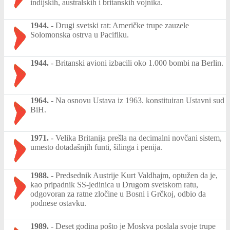
indijskih, australskih i britanskih vojnika.
1944.
-
Drugi svetski rat: Američke trupe zauzele
Solomonska ostrva u Pacifiku.
1944.
-
Britanski avioni izbacili oko 1.000 bombi na Berlin.
1964.
-
Na osnovu Ustava iz 1963. konstituiran Ustavni sud
BiH.
1971.
-
Velika Britanija prešla na decimalni novčani sistem,
umesto dotadašnjih funti, šilinga i penija.
1988.
-
Predsednik Austrije Kurt Valdhajm, optužen da je,
kao pripadnik SS-jedinica u Drugom svetskom ratu,
odgovoran za ratne zločine u Bosni i Grčkoj, odbio da
podnese ostavku.
1989.
-
Deset godina pošto je Moskva poslala svoje trupe