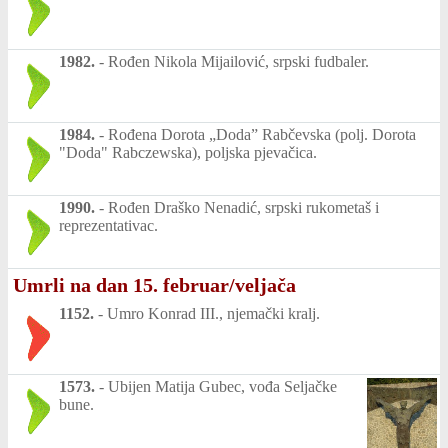
1982.
-
Rođen Nikola Mijailović, srpski fudbaler.
1984.
-
Rođena Dorota „Doda” Rabčevska (polj. Dorota
"Doda" Rabczewska), poljska pjevačica.
1990.
-
Rođen Draško Nenadić, srpski rukometaš i
reprezentativac.
Umrli na dan 15. februar/veljača
1152.
-
Umro Konrad III., njemački kralj.
1573.
-
Ubijen Matija Gubec, vođa Seljačke
bune.