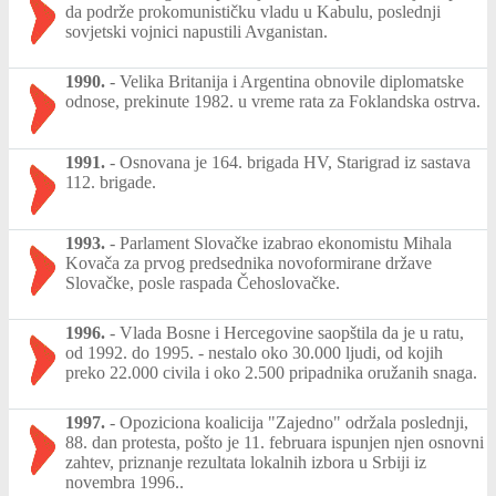
da podrže prokomunističku vladu u Kabulu, poslednji
sovjetski vojnici napustili Avganistan.
1990.
-
Velika Britanija i Argentina obnovile diplomatske
odnose, prekinute 1982. u vreme rata za Foklandska ostrva.
1991.
-
Osnovana je 164. brigada HV, Starigrad iz sastava
112. brigade.
1993.
-
Parlament Slovačke izabrao ekonomistu Mihala
Kovača za prvog predsednika novoformirane države
Slovačke, posle raspada Čehoslovačke.
1996.
-
Vlada Bosne i Hercegovine saopštila da je u ratu,
od 1992. do 1995. - nestalo oko 30.000 ljudi, od kojih
preko 22.000 civila i oko 2.500 pripadnika oružanih snaga.
1997.
-
Opoziciona koalicija "Zajedno" održala poslednji,
88. dan protesta, pošto je 11. februara ispunjen njen osnovni
zahtev, priznanje rezultata lokalnih izbora u Srbiji iz
novembra 1996..