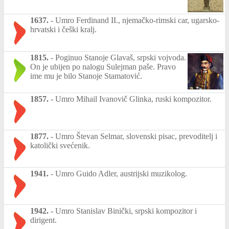
1637.
-
Umro Ferdinand II., njemačko-rimski car, ugarsko-
hrvatski i češki kralj.
1815.
-
Poginuo Stanoje Glavaš, srpski vojvoda.
On je ubijen po nalogu Sulejman paše. Pravo
ime mu je bilo Stanoje Stamatović.
1857.
-
Umro Mihail Ivanovič Glinka, ruski kompozitor.
1877.
-
Umro Števan Selmar, slovenski pisac, prevoditelj i
katolički svećenik.
1941.
-
Umro Guido Adler, austrijski muzikolog.
1942.
-
Umro Stanislav Binički, srpski kompozitor i
dirigent.