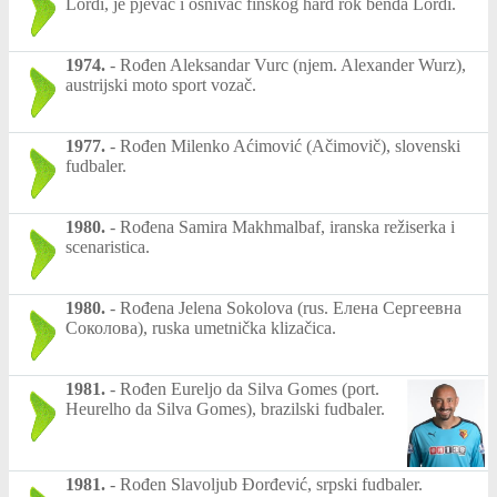
Lordi, je pjevač i osnivač finskog hard rok benda Lordi.
1974.
-
Rođen Aleksandar Vurc (njem. Alexander Wurz),
austrijski moto sport vozač.
1977.
-
Rođen Milenko Aćimović (Ačimovič), slovenski
fudbaler.
1980.
-
Rođena Samira Makhmalbaf, iranska režiserka i
scenaristica.
1980.
-
Rođena Jelena Sokolova (rus. Елена Сергеевна
Соколова), ruska umetnička klizačica.
1981.
-
Rođen Eureljo da Silva Gomes (port.
Heurelho da Silva Gomes), brazilski fudbaler.
1981.
-
Rođen Slavoljub Đorđević, srpski fudbaler.