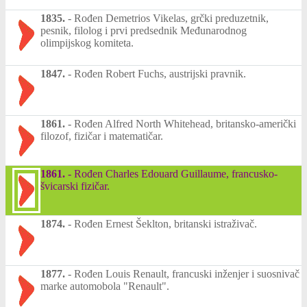
1835.
-
Rođen Demetrios Vikelas, grčki preduzetnik,
pesnik, filolog i prvi predsednik Međunarodnog
olimpijskog komiteta.
1847.
-
Rođen Robert Fuchs, austrijski pravnik.
1861.
-
Rođen Alfred North Whitehead, britansko-američki
filozof, fizičar i matematičar.
1861.
-
Rođen Charles Edouard Guillaume, francusko-
švicarski fizičar.
1874.
-
Rođen Ernest Šeklton, britanski istraživač.
1877.
-
Rođen Louis Renault, francuski inženjer i suosnivač
marke automobola "Renault".