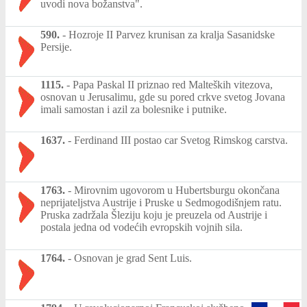
uvodi nova božanstva".
590.
-
Hozroje II Parvez krunisan za kralja Sasanidske
Persije.
1115.
-
Papa Paskal II priznao red Malteških vitezova,
osnovan u Jerusalimu, gde su pored crkve svetog Jovana
imali samostan i azil za bolesnike i putnike.
1637.
-
Ferdinand III postao car Svetog Rimskog carstva.
1763.
-
Mirovnim ugovorom u Hubertsburgu okončana
neprijateljstva Austrije i Pruske u Sedmogodišnjem ratu.
Pruska zadržala Šleziju koju je preuzela od Austrije i
postala jedna od vodećih evropskih vojnih sila.
1764.
-
Osnovan je grad Sent Luis.