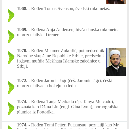
1968.
-
Rođen Tomas Svenson, švedski rukometaš.
1969.
-
Rođena Anja Andersen, bivša danska rukometna
reprezentativka i trener.
1970.
-
Rođen Muamer Zukorlić, potpredsednik
Narodne skupštine Republike Srbije, predsednik
i glavni muftija Mešihata Islamske zajednice u
Srbiji.
1972.
-
Rođen Jaromir Jagr (češ. Jaromír Jágr), češki
reprezentativac u hokeju na ledu.
1974.
-
Rođena Tanja Merkado (šp. Tanya Mercado),
poznata kao Džina Lin (engl. Gina Lynn), pornografska
glumica iz Portorika.
1974.
-
Rođen Tomi Petteri Putaansuu, poznatiji kao Mr.