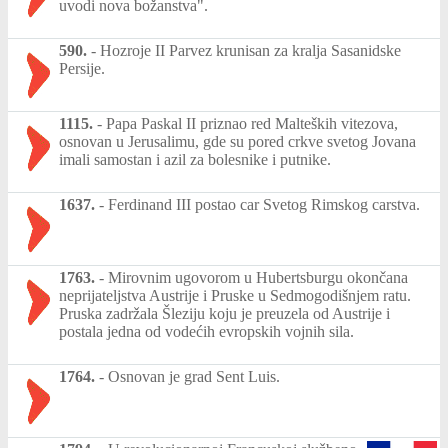
uvodi nova božanstva".
590.
-
Hozroje II Parvez krunisan za kralja Sasanidske
Persije.
1115.
-
Papa Paskal II priznao red Malteških vitezova,
osnovan u Jerusalimu, gde su pored crkve svetog Jovana
imali samostan i azil za bolesnike i putnike.
1637.
-
Ferdinand III postao car Svetog Rimskog carstva.
1763.
-
Mirovnim ugovorom u Hubertsburgu okončana
neprijateljstva Austrije i Pruske u Sedmogodišnjem ratu.
Pruska zadržala Šleziju koju je preuzela od Austrije i
postala jedna od vodećih evropskih vojnih sila.
1764.
-
Osnovan je grad Sent Luis.