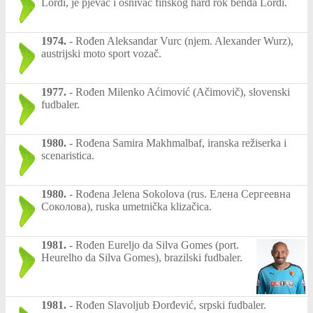
Lordi, je pjevač i osnivač finskog hard rok benda Lordi.
1974.
-
Rođen Aleksandar Vurc (njem. Alexander Wurz),
austrijski moto sport vozač.
1977.
-
Rođen Milenko Aćimović (Ačimovič), slovenski
fudbaler.
1980.
-
Rođena Samira Makhmalbaf, iranska režiserka i
scenaristica.
1980.
-
Rođena Jelena Sokolova (rus. Елена Сергеевна
Соколова), ruska umetnička klizačica.
1981.
-
Rođen Eureljo da Silva Gomes (port.
Heurelho da Silva Gomes), brazilski fudbaler.
1981.
-
Rođen Slavoljub Đorđević, srpski fudbaler.