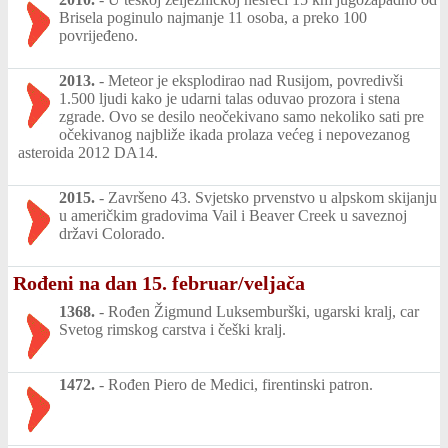
Brisela poginulo najmanje 11 osoba, a preko 100
povrijeđeno.
2013.
-
Meteor je eksplodirao nad Rusijom, povredivši
1.500 ljudi kako je udarni talas oduvao prozora i stena
zgrade. Ovo se desilo neočekivano samo nekoliko sati pre
očekivanog najbliže ikada prolaza većeg i nepovezanog
asteroida 2012 DA14.
2015.
-
Završeno 43. Svjetsko prvenstvo u alpskom skijanju
u američkim gradovima Vail i Beaver Creek u saveznoj
državi Colorado.
Rođeni na dan 15. februar/veljača
1368.
-
Rođen Žigmund Luksemburški, ugarski kralj, car
Svetog rimskog carstva i češki kralj.
1472.
-
Rođen Piero de Medici, firentinski patron.