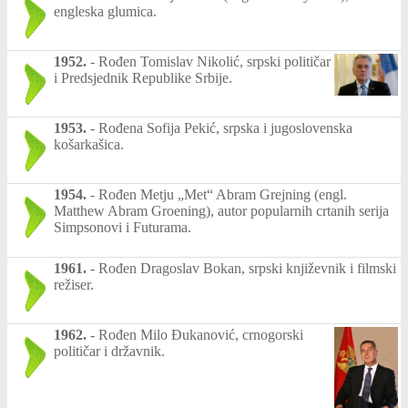
engleska glumica.
1952.
-
Rođen Tomislav Nikolić, srpski političar
i Predsjednik Republike Srbije.
1953.
-
Rođena Sofija Pekić, srpska i jugoslovenska
košarkašica.
1954.
-
Rođen Metju „Met“ Abram Grejning (engl.
Matthew Abram Groening), autor popularnih crtanih serija
Simpsonovi i Futurama.
1961.
-
Rođen Dragoslav Bokan, srpski književnik i filmski
režiser.
1962.
-
Rođen Milo Ðukanović, crnogorski
političar i državnik.