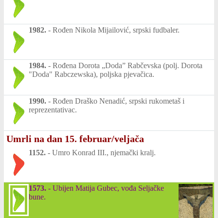
1982.
-
Rođen Nikola Mijailović, srpski fudbaler.
1984.
-
Rođena Dorota „Doda” Rabčevska (polj. Dorota
"Doda" Rabczewska), poljska pjevačica.
1990.
-
Rođen Draško Nenadić, srpski rukometaš i
reprezentativac.
Umrli na dan 15. februar/veljača
1152.
-
Umro Konrad III., njemački kralj.
1573.
-
Ubijen Matija Gubec, vođa Seljačke
bune.