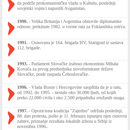
da podrže prokomunističku vladu u Kabulu, poslednji
sovjetski vojnici napustili Avganistan.
1990.
-
Velika Britanija i Argentina obnovile diplomatske
odnose, prekinute 1982. u vreme rata za Foklandska ostrva.
1991.
-
Osnovana je 164. brigada HV, Starigrad iz sastava
112. brigade.
1993.
-
Parlament Slovačke izabrao ekonomistu Mihala
Kovača za prvog predsednika novoformirane države
Slovačke, posle raspada Čehoslovačke.
1996.
-
Vlada Bosne i Hercegovine saopštila da je u ratu,
od 1992. do 1995. - nestalo oko 30.000 ljudi, od kojih
preko 22.000 civila i oko 2.500 pripadnika oružanih snaga.
1997.
-
Opoziciona koalicija "Zajedno" održala poslednji,
88. dan protesta, pošto je 11. februara ispunjen njen osnovni
zahtev, priznanje rezultata lokalnih izbora u Srbiji iz
novembra 1996..