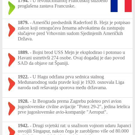
1794.
-
U revolucionarnoj Francuskoj službeno
proglašena zastava Francuske.
1879.
-
Američki predsednik Raderford B. Hejz je potpisao
zakon koji omogućava ženama advokatima da zastupaju
slučajeve pred Vrhovnim sudom Sjedinjenih Američkih
Država.
1889.
-
Bojni brod USS Mejn je eksplodirao i potonuo u
Havani usmrtivši 274 osobe. Ovaj događaj je dao povod
SAD da objave rat Španiji.
1922.
-
U Hagu održana prva sednica stalnog
Međunarodnog suda pravde koji je 1920. osnovala Liga
naroda radi rešavanja sporova među državama.
1928.
-
Iz Beograda prema Zagrebu poleteo prvi avion
jugoslovenske civilne avijacije "Potez 29-2", jedina letelica
prve jugoslovenske avio-kompanije "Aeroput".
1942.
-
Drugi svjetski rat: u snažnom vojnom udaru Japanci
osvojili Singapur, nakon čega je zarobljeno više od 80.000