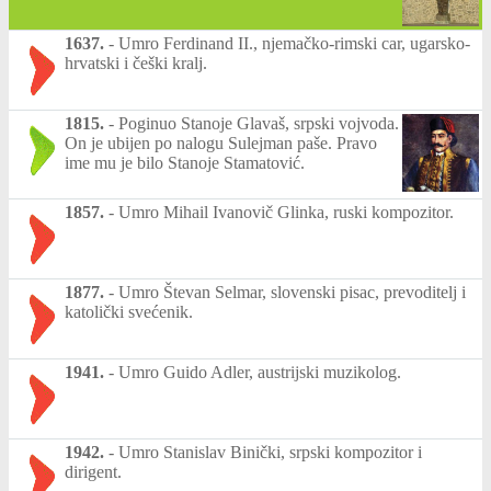
1637.
-
Umro Ferdinand II., njemačko-rimski car, ugarsko-
hrvatski i češki kralj.
1815.
-
Poginuo Stanoje Glavaš, srpski vojvoda.
On je ubijen po nalogu Sulejman paše. Pravo
ime mu je bilo Stanoje Stamatović.
1857.
-
Umro Mihail Ivanovič Glinka, ruski kompozitor.
1877.
-
Umro Števan Selmar, slovenski pisac, prevoditelj i
katolički svećenik.
1941.
-
Umro Guido Adler, austrijski muzikolog.
1942.
-
Umro Stanislav Binički, srpski kompozitor i
dirigent.