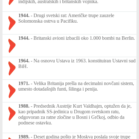
indijskih, australskih i britanskih vojnika.
1944.
-
Drugi svetski rat: Američke trupe zauzele
Solomonska ostrva u Pacifiku.
1944.
-
Britanski avioni izbacili oko 1.000 bombi na Berlin.
1964.
-
Na osnovu Ustava iz 1963. konstituiran Ustavni sud
BiH.
1971.
-
Velika Britanija prešla na decimalni novčani sistem,
umesto dotadašnjih funti, šilinga i penija.
1988.
-
Predsednik Austrije Kurt Valdhajm, optužen da je,
kao pripadnik SS-jedinica u Drugom svetskom ratu,
odgovoran za ratne zločine u Bosni i Grčkoj, odbio da
podnese ostavku.
1989.
-
Deset godina pošto je Moskva poslala svoje trupe