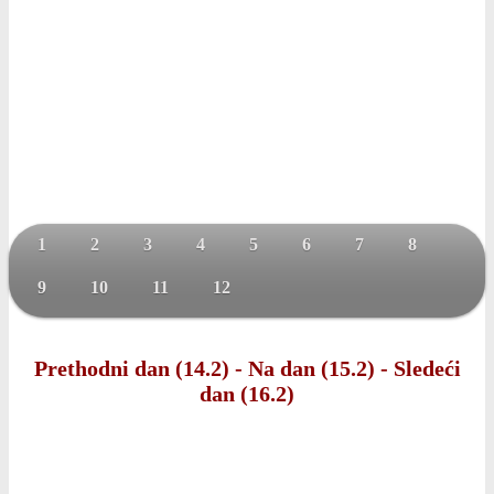
1
2
3
4
5
6
7
8
9
10
11
12
Prethodni dan (14.2)
-
Na dan (15.2)
-
Sledeći
dan (16.2)