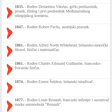
1835.
-
Rođen Demetrios Vikelas, grčki preduzetnik,
pesnik, filolog i prvi predsednik Međunarodnog
olimpijskog komiteta.
1847.
-
Rođen Robert Fuchs, austrijski pravnik.
1861.
-
Rođen Alfred North Whitehead, britansko-američki
filozof, fizičar i matematičar.
1861.
-
Rođen Charles Edouard Guillaume, francusko-
švicarski fizičar.
1874.
-
Rođen Ernest Šeklton, britanski istraživač.
1877.
-
Rođen Louis Renault, francuski inženjer i suosnivač
marke automobola "Renault".