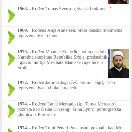
1968.
-
Rođen Tomas Svenson, švedski rukometaš.
1969.
-
Rođena Anja Andersen, bivša danska rukometna
reprezentativka i trener.
1970.
-
Rođen Muamer Zukorlić, potpredsednik
Narodne skupštine Republike Srbije, predsednik
i glavni muftija Mešihata Islamske zajednice u
Srbiji.
1972.
-
Rođen Jaromir Jagr (češ. Jaromír Jágr), češki
reprezentativac u hokeju na ledu.
1974.
-
Rođena Tanja Merkado (šp. Tanya Mercado),
poznata kao Džina Lin (engl. Gina Lynn), pornografska
glumica iz Portorika.
1974.
-
Rođen Tomi Petteri Putaansuu, poznatiji kao Mr.