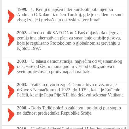
1999.
-
U Keniji uhapšen lider kurdskih pobunjenika
Abdulah Odžalan i izručen Turskoj, gde je osuđen na smrt
zbog izdaje i prebačen u ostrvski zatvor Imrali.
2002.
-
Predsednik SAD Džordž Buš objavio da njegova
zemlja ima alternativan plan za smanjenje emisije gasova,
koje je regulisano Protokolom o globalnom zagrevanju u
Kjotou 1997.
2003.
-
U talasu demonstracija, najvećim od vijetnamskog
rata, više od šest miliona ljudi u više od 600 gradova u
svetu protestovalo protiv napada na Irak.
2003.
-
Vatikan otvorio zapečaćenu arhivu o vezama te
države s Nemačkom od 1922. do 1939., kada je Euđenio
Pačeli, kasnije Papa Pije XII, bio državni sekretar Vatikana.
2008.
-
Boris Tadić položio zakletvu i po drugi put stupio
na dužnost predsednika Republike Srbije.
2010.
-
U teškoj željezničkoj nesreći 15 km jugozapadno od