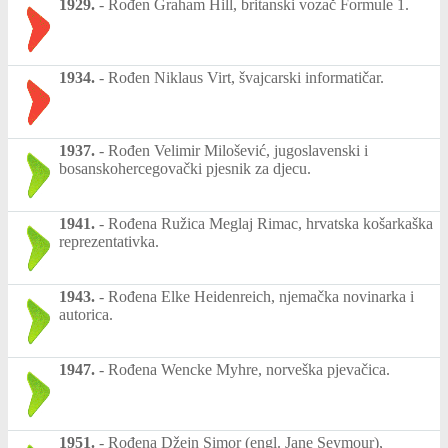
1929.
-
Rođen Graham Hill, britanski vozač Formule 1.
1934.
-
Rođen Niklaus Virt, švajcarski informatičar.
1937.
-
Rođen Velimir Milošević, jugoslavenski i
bosanskohercegovački pjesnik za djecu.
1941.
-
Rođena Ružica Meglaj Rimac, hrvatska košarkaška
reprezentativka.
1943.
-
Rođena Elke Heidenreich, njemačka novinarka i
autorica.
1947.
-
Rođena Wencke Myhre, norveška pjevačica.
1951.
-
Rođena Džejn Simor (engl. Jane Seymour),